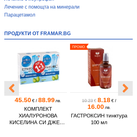
Лечение с помощта на минерали
Парацетамол
ПРОДУКТИ ОТ FRAMAR.BG
ПРОМО
45.50
88.99
8.18
€
/
лв.
10.23
€
€
/
16.00
лв.
ЗА
КОМПЛЕКТ
ХИАЛУРОНОВА
ГАСТРОКСИН тинктура
КИСЕЛИНА СИ ДЖЕЛИ
100 мл
желирани стика 2 кутии
* 31