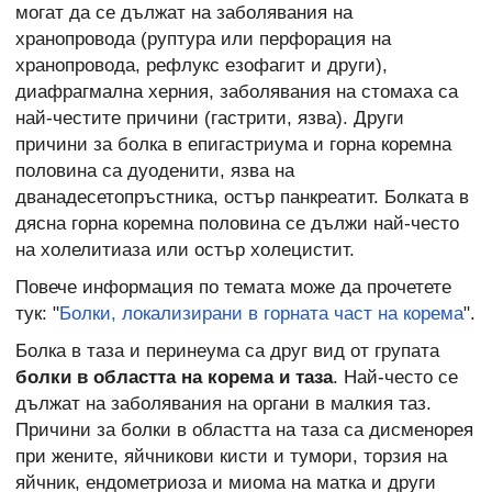
могат да се дължат на заболявания на
хранопровода (руптура или перфорация на
хранопровода, рефлукс езофагит и други),
диафрагмална херния, заболявания на стомаха са
най-честите причини (гастрити, язва). Други
причини за болка в епигастриума и горна коремна
половина са дуоденити, язва на
дванадесетопръстника, остър панкреатит. Болката в
дясна горна коремна половина се дължи най-често
на холелитиаза или остър холецистит.
Повече информация по темата може да прочетете
тук: "
Болки, локализирани в горната част на корема
".
Болка в таза и перинеума са друг вид от групата
болки в областта на корема и таза
. Най-често се
дължат на заболявания на органи в малкия таз.
Причини за болки в областта на таза са дисменорея
при жените, яйчникови кисти и тумори, торзия на
яйчник, ендометриоза и миома на матка и други