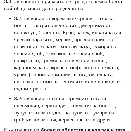
Заболяванията, при които се среща коремна болка
най-общо могат да се разделят на:
Заболявания от коремните органи – язвена
болест, гастрит, апендицит, дивертикулит,
волвулус, болест на Крон, запек, инвагинация,
чревни паразити, херния, чревна полипоза,
перитонит, хепатит, холелитиаза, тумори на
черния дроб, ехинокок на черния дроб,
панкреатит, тромбоза на вена лиеналис,
карцином на панкреаса, инфаркт на слезката,
уроинфекции, аномалии на отделителната
система, торзио на тестисите или яйчниците,
ендометриоза.
Заболявания от извънкоремните органи –
пневмония, перикардит, ревматична болест,
лупус еритематодес, васкулити, тумори на
гръбначния мозък, херпес зостер и други.
Към групата на
болки в областта на корема и таза