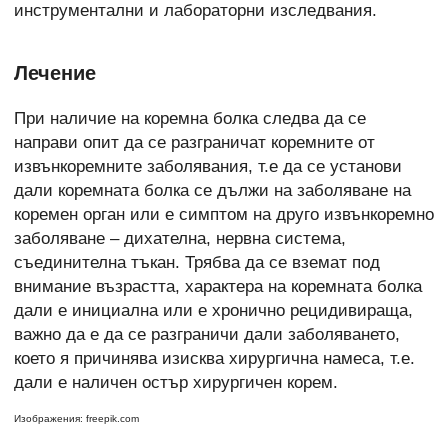
инструментални и лабораторни изследвания.
Лечение
При наличие на коремна болка следва да се
направи опит да се разграничат коремните от
извънкоремните заболявания, т.е да се установи
дали коремната болка се дължи на заболяване на
коремен орган или е симптом на друго извънкоремно
заболяване – дихателна, нервна система,
съединителна тъкан. Трябва да се вземат под
внимание възрастта, характера на коремната болка
дали е инициална или е хронично рецидивираща,
важно да е да се разграничи дали заболяването,
което я причинява изисква хирургична намеса, т.е.
дали е наличен остър хирургичен корем.
Изображения: freepik.com