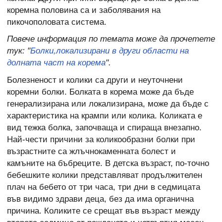
коремна половина са и заболявания на
пикочополовата система.
Повече информация по темата може да прочетете
тук: "
Болки,локализирани в други области на
долната част на корема
".
Болезненост и колики са други и неуточнени
коремни болки. Болката в корема може да бъде
генерализирана или локализирана, може да бъде с
характеристика на крампи или колика. Коликата е
вид тежка болка, започваща и спираща внезапно.
Най-чести причини за коликообразни болки при
възрастните са жлъчнокаменната болест и
камъните на бъбреците. В детска възраст, по-точно
бебешките колики представляват продължителен
плач на бебето от три часа, три дни в седмицата
във видимо здрави деца, без да има органична
причина. Коликите се срещат във възраст между