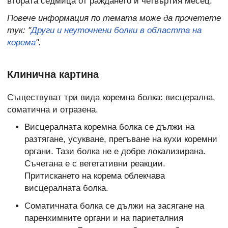
втората седмица от раждането и четвъртия месец.
Повече информация по темата може да прочетете
тук: "
Други и неуточнени болки в областта на
корема
".
Клинична картина
Съществуват три вида коремна болка: висцерална,
соматична и отразена.
Висцералната коремна болка се дължи на
разтягане, усукване, прегъване на кухи коремни
органи. Тази болка не е добре локализирана.
Съчетана е с вегетативни реакции.
Притискането на корема облекчава
висцералната болка.
Соматичната болка се дължи на засягане на
паренхимните органи и на париеталния