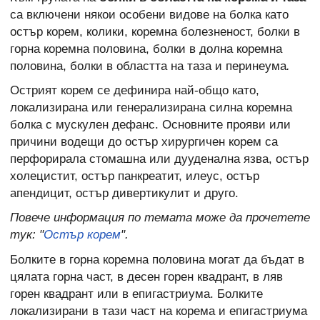
са включени някои особени видове на болка като
остър корем, колики, коремна болезненост, болки в
горна коремна половина, болки в долна коремна
половина, болки в областта на таза и перинеума
.
Острият корем се дефинира най-общо като,
локализирана или генерализирана силна коремна
болка с мускулен дефанс. Основните прояви или
причини водещи до остър хирургичен корем са
перфорирала стомашна или дууденална язва, остър
холецистит, остър панкреатит, илеус, остър
апендицит, остър дивертикулит и друго.
Повече информация по темата може да прочетете
тук: "
Остър корем
".
Болките в горна коремна половина могат да бъдат в
цялата горна част, в десен горен квадрант, в ляв
горен квадрант или в епигастриума. Болките
локализирани в тази част на корема и епигастриума