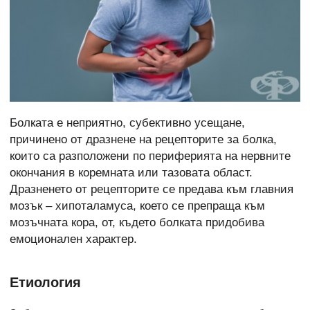
Болката е неприятно, субективно усещане,
причинено от дразнене на рецепторите за болка,
които са разположени по периферията на нервните
окончания в коремната или тазовата област.
Дразненето от рецепторите се предава към главния
мозък – хипоталамуса, което се препраща към
мозъчната кора, от, където болката придобива
емоционален характер.
Етиология