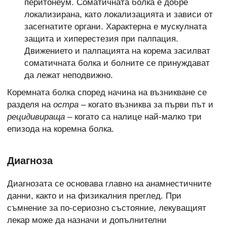
перитонеум. Соматичната болка е добре
локализирана, като локализацията и зависи от
засегнатите органи. Характерна е мускулната
защита и хиперестезия при палпация.
Движението и палпацията на корема засилват
соматичната болка и болните се принуждават
да лежат неподвижно.
Коремната болка според начина на възникване се
разделя на
остра
– когато възниква за първи път и
рецидивираща
– когато са налице най-малко три
епизода на коремна болка.
Диагноза
Диагнозата се основава главно на анамнестичните
данни, както и на физикалния преглед. При
съмнение за по-сериозно състояние, лекуващият
лекар може да назначи и допълнителни