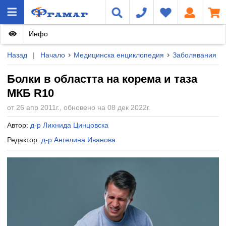
Инфо
Назад
|
Начало
Медицинска енциклопедия
Заболявания
Болки в областта на корема и таза
МКБ R10
от 26 апр 2011г., обновено на 08 дек 2022г.
Автор:
д-р Лихнида Цинцовска
Редактор:
д-р Ангелина Иванова