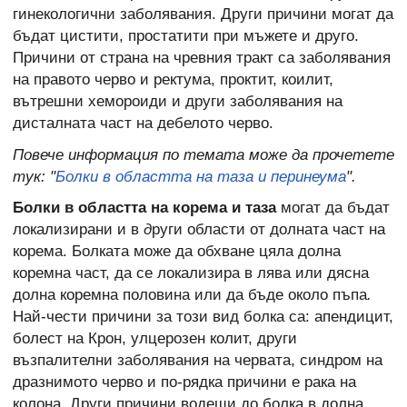
гинекологични заболявания. Други причини могат да
бъдат цистити, простатити при мъжете и друго.
Причини от страна на чревния тракт са заболявания
на правото черво и ректума, проктит, коилит,
вътрешни хемороиди и други заболявания на
дисталната част на дебелото черво.
Повече информация по темата може да прочетете
тук: "
Болки в областта на таза и перинеума
".
Болки в областта на корема и таза
могат да бъдат
локализирани и в
д
руги области от долната част на
корема. Болката може да обхване цяла долна
коремна част, да се локализира в лява или дясна
долна коремна половина или да бъде около пъпа
.
Най-чести причини за този вид болка са: апендицит,
болест на Крон, улцерозен колит, други
възпалителни заболявания на червата, синдром на
дразнимото черво и по-рядка причини е рака на
колона. Други причини водещи до болка в долна