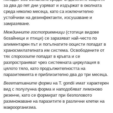
за два до пет дни узряват и издържат в околната
среда няколко месеца, като са изключително
устойчиви на дезинфектанти, изсушаване и
замразяване.
Междинните гостоприемници
(стотици видове
бозайници и птици) се заразяват най-често по
алиментарен път и погълнатите ооцисти попадат в
храносмилателната им система. Освободените от
тях
спорозоите
попадат в кръвта и се
разпространяват чрез системната циркулация в
цялото тяло, като продължителността на
паразитемията е приблизително два до три месеца.
Вегетативните форми
на T. gondii имат характерен
вид с полулунна форма и наподобяват лимоново
резенче, като се формират при безполовото
размножаване на паразитите в различни клетки на
макроорганизма.