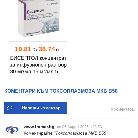
19.81
38.74
€
/
лв.
БИСЕПТОЛ концентрат
за инфузионен разтвор
80 мг/мл 16 мг/мл 5 мл
* 10
КОМЕНТАРИ КЪМ ТОКСОПЛАЗМОЗА МКБ B58
Напиши коментар
0 коментара
www.framar.bg
на 06 August 2026 в 23:53
Коментирайте
"Токсоплазмоза МКБ B58"