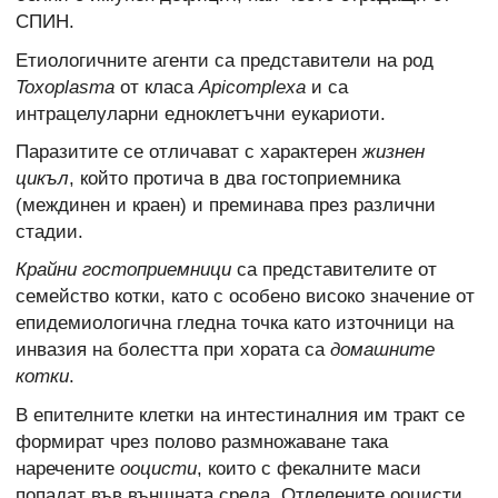
СПИН.
Етиологичните агенти са представители на род
Toxoplasma
от класа
Apicomplexa
и са
интрацелуларни едноклетъчни еукариоти.
Паразитите се отличават с характерен
жизнен
цикъл
, който протича в два гостоприемника
(междинен и краен) и преминава през различни
стадии.
Крайни гостоприемници
са представителите от
семейство котки, като с особено високо значение от
епидемиологична гледна точка като източници на
инвазия на болестта при хората са
домашните
котки
.
В епителните клетки на интестиналния им тракт се
формират чрез полово размножаване така
наречените
ооцисти
, които с фекалните маси
попадат във външната среда. Отделените ооцисти