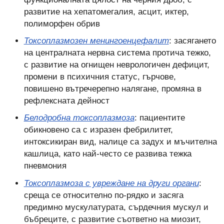
развитие на хепатомегалия, асцит, иктер,
полиморфен обрив
Токсоплазмозен менингоенцефалит
: засягането
на централната нервна система протича тежко,
с развитие на огнищен неврологичен дефицит,
промени в психичния статус, гърчове,
повишено вътречерепно налягане, промяна в
рефлексната дейност
Белодробна токсоплазмоза
: пациентите
обикновено са с изразен фебрилитет,
интоксикиран вид, налице са задух и мъчителна
кашлица, като най-често се развива тежка
пневмония
Токсоплазмоза с увреждане на други органи
:
среща се относително по-рядко и засяга
предимно мускулатурата, сърдечния мускул и
бъбреците, с развитие съответно на миозит,