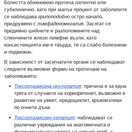
Болестта обикновено протича латентно или
субклинично, като при малък процент от заболелите
се наблюдава
грипоподобно
остро начало,
придружено с
лимфаденомегалия
. Засягат се
предимно шийните и разположените над
слюнчените жлези лимфни възли, като
консистенцията им е твърда, те са слабо болезнени
и подвижни.
В зависимост от засегнатите органи се наблюдават
следните възможни
форми
на протичане на
заболяването:
Токсоплазмозна окулопатия
: причина е за една
трета от случаите на хориоретинит, възможно е
развитие на увеит, иридоциклит, кръвоизливи
по очните дъна
Токсоплазмозен хепатит
: наблюдават се
различни увреждания на анатомичната и
функционалната цялост на черния дроб, с