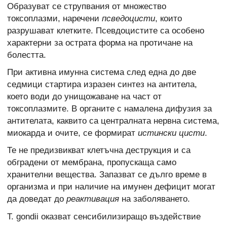
Образуват се струпвания от множество
токсоплазми, наречени
псведоцисти
, които
разрушават клетките. Псевдоцистите са особено
характерни за острата форма на протичане на
болестта.
При активна имунна система след една до две
седмици стартира изразен синтез на антитела,
което води до унищожаване на част от
токсоплазмите. В органите с намалена дифузия за
антителата, каквито са централната нервна система,
миокарда и очите, се формират
истински цисти
.
Те не предизвикват клетъчна деструкция и са
обградени от мембрана, пропускаща само
хранителни вещества. Запазват се дълго време в
организма и при наличие на имунен дефицит могат
да доведат до
реактивация
на заболяването.
T. gondii оказват сенсибилизиращо въздействие