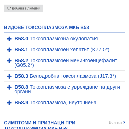
Добави в любими
ВИДОВЕ ТОКСОПЛАЗМОЗА МКБ B58
B58.0
Токсоплазмозна окулопатия
B58.1
Токсоплазмозен хепатит (K77.0*)
B58.2
Токсоплазмозен менингоенцефалит
(G05.2*)
B58.3
Белодробна токсоплазмоза (J17.3*)
B58.8
Токсоплазмоза с увреждане на други
органи
B58.9
Токсоплазмоза, неуточнена
Всички
СИМПТОМИ И ПРИЗНАЦИ ПРИ
ТОКСОПЛАЗМОЗА МКБ B58