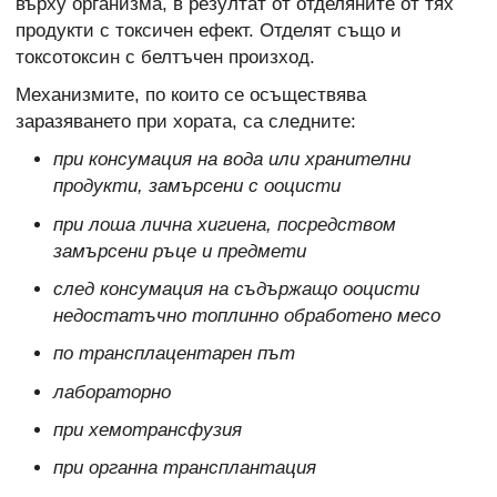
върху организма, в резултат от отделяните от тях
продукти с токсичен ефект. Отделят също и
токсотоксин с белтъчен произход.
Механизмите, по които се осъществява
заразяването при хората, са следните:
при консумация на вода или хранителни
продукти, замърсени с ооцисти
при лоша лична хигиена, посредством
замърсени ръце и предмети
след консумация на съдържащо ооцисти
недостатъчно топлинно обработено месо
по трансплацентарен път
лабораторно
при хемотрансфузия
при органна трансплантация