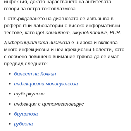
инфекция, докато нарастването на антителата
говори за остра токсоплазмоза.
Потвърждаването на диагнозата се извършва в
референтни лаборатории с високо информативни
тестове, като
IgG-авидитет, имуноблотинг, PCR
.
Диференциалната диагноза
е широка и включва
много инфекциозни и неинфекциозни болести, като
с особено повишено внимание трябва да се имат
предвид следните:
болест на Хочкин
инфекциозна мононуклеоза
туберкулоза
инфекция с цитомегаловирус
бруцелоза
рубеола