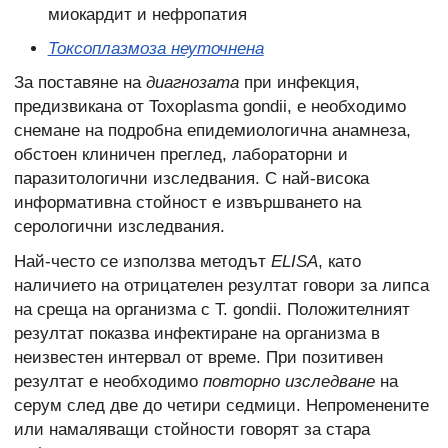
миокардит и нефропатия
Токсоплазмоза неуточнена
За поставяне на
диагнозата
при инфекция,
предизвикана от Toxoplasma gondii, е необходимо
снемане на подробна епидемиологична анамнеза,
обстоен клиничен преглед, лабораторни и
паразитологични изследвания. С най-висока
информативна стойност е извършването на
серологични изследвания.
Най-често се използва методът
ELISA
, като
наличието на отрицателен резултат говори за липса
на среща на организма с T. gondii. Положителният
резултат показва инфектиране на организма в
неизвестен интервал от време. При позитивен
резултат е необходимо
повторно изследване
на
серум след две до четири седмици. Непроменените
или намаляващи стойности говорят за стара