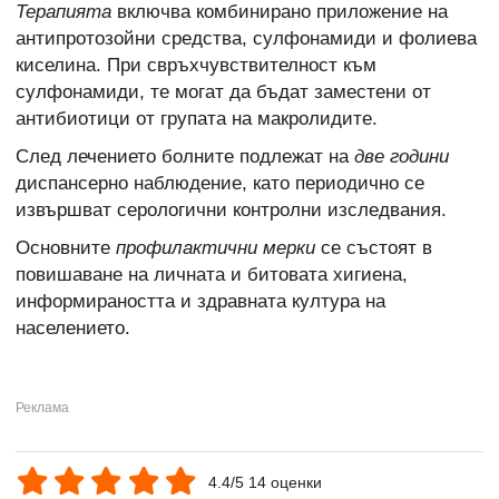
Терапията
включва комбинирано приложение на
антипротозойни средства, сулфонамиди и фолиева
киселина. При свръхчувствителност към
сулфонамиди, те могат да бъдат заместени от
антибиотици от групата на макролидите.
След лечението болните подлежат на
две години
диспансерно наблюдение, като периодично се
извършват серологични контролни изследвания.
Основните
профилактични мерки
се състоят в
повишаване на личната и битовата хигиена,
информираността и здравната култура на
населението.
4.4/5 14 оценки