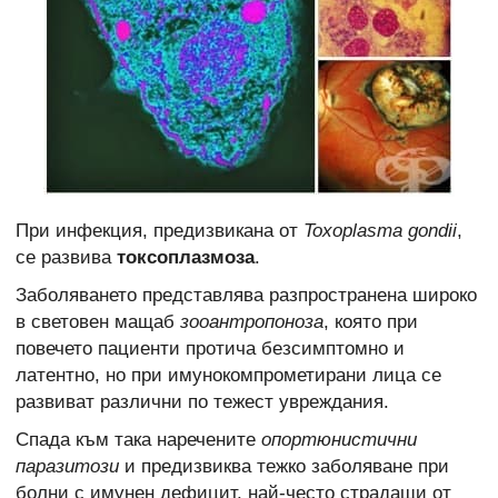
При инфекция, предизвикана от
Toxoplasma gondii
,
се развива
токсоплазмоза
.
Заболяването представлява разпространена широко
в световен мащаб
зооантропоноза
, която при
повечето пациенти протича безсимптомно и
латентно, но при имунокомпрометирани лица се
развиват различни по тежест увреждания.
Спада към така наречените
опортюнистични
паразитози
и предизвиква тежко заболяване при
болни с имунен дефицит, най-често страдащи от