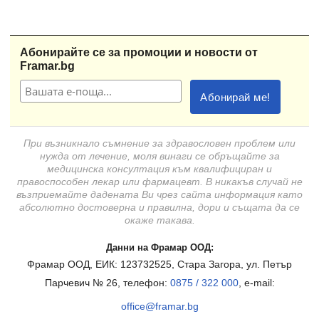
Абонирайте се за промоции и новости от
Framar.bg
При възникнало съмнение за здравословен проблем или
нужда от лечение, моля винаги се обръщайте за
медицинска консултация към квалифициран и
правоспособен лекар или фармацевт. В никакъв случай не
възприемайте дадената Ви чрез сайта информация като
абсолютно достоверна и правилна, дори и същата да се
окаже такава.
Данни на Фрамар ООД:
Фрамар ООД, ЕИК: 123732525, Стара Загора, ул. Петър
Парчевич № 26, телефон:
0875 / 322 000
, e-mail:
office@framar.bg