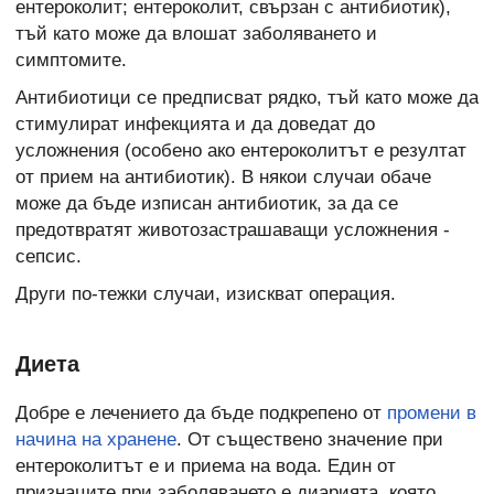
ентероколит; ентероколит, свързан с антибиотик),
тъй като може да влошат заболяването и
симптомите.
Антибиотици се предписват рядко, тъй като може да
стимулират инфекцията и да доведат до
усложнения (особено ако ентероколитът е резултат
от прием на антибиотик). В някои случаи обаче
може да бъде изписан антибиотик, за да се
предотвратят животозастрашаващи усложнения -
сепсис.
Други по-тежки случаи, изискват операция.
Диета
Добре е лечението да бъде подкрепено от
промени в
начина на хранене
. От съществено значение при
ентероколитът е и приема на вода. Един от
признаците при заболяването е диарията, която