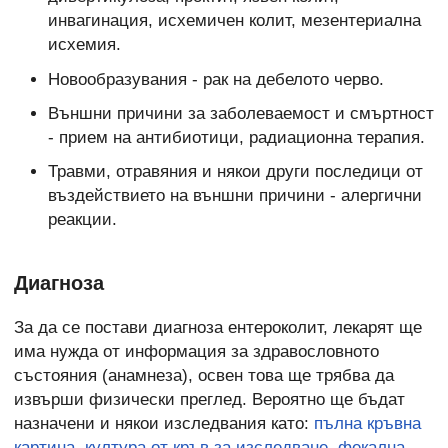
инвагинация, исхемичен колит, мезентериална
исхемия.
Новообразувания - рак на дебелото черво.
Външни причини за заболеваемост и смъртност
- прием на антибиотици, радиационна терапия.
Травми, отравяния и някои други последици от
въздействието на външни причини - алергични
реакции.
Диагноза
За да се постави диагноза ентероколит, лекарят ще
има нужда от информация за здравословното
състояния (анамнеза), освен това ще трябва да
извърши физически преглед. Вероятно ще бъдат
назначени и някои изследвания като:
пълна кръвна
картина
,
култура от кръв за изследване
,
фекална