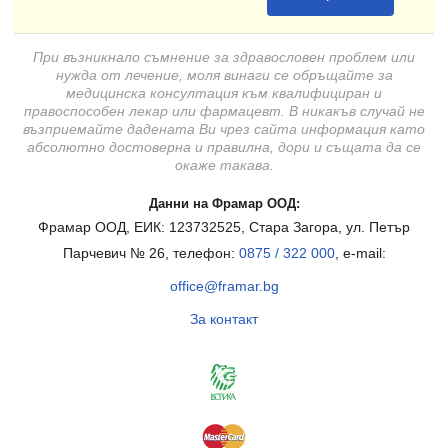
При възникнало съмнение за здравословен проблем или
нужда от лечение, моля винаги се обръщайте за
медицинска консултация към квалифициран и
правоспособен лекар или фармацевт. В никакъв случай не
възприемайте дадената Ви чрез сайта информация като
абсолютно достоверна и правилна, дори и същата да се
окаже такава.
Данни на Фрамар ООД:
Фрамар ООД, ЕИК: 123732525, Стара Загора, ул. Петър
Парчевич № 26, телефон:
0875 / 322 000
, e-mail:
office@framar.bg
За контакт