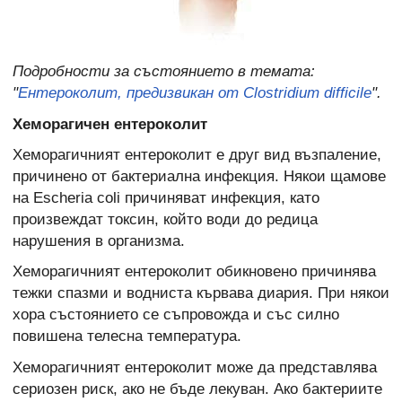
Подробности за състоянието в темата:
"
Ентероколит, предизвикан от Clostridium difficile
".
Хеморагичен ентероколит
Хеморагичният ентероколит е друг вид възпаление,
причинено от бактериална инфекция. Някои щамове
на Escheria coli причиняват инфекция, като
произвеждат токсин, който води до редица
нарушения в организма.
Хеморагичният ентероколит обикновено причинява
тежки спазми и водниста кървава диария. При някои
хора състоянието се съпровожда и със силно
повишена телесна температура.
Хеморагичният ентероколит може да представлява
сериозен риск, ако не бъде лекуван. Ако бактериите