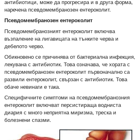
антибиотици, може да прогресира и в друга форма,
наречена псевдомембранозен ентероколит.
Псевдомембранозен ентероколит
Псевдомембранозният ентероколит включва
възпаление на лигавицата на тънките черва и
дебелото черво.
Обикновено се причинява от бактериална инфекция,
лекувана с антибиотик. Това означава, че хората с
псевдомембранозен ентероколит първоначално са
развили ентероколит, свързан с антибиотик. Това
обаче невинаги е така.
Специфичните симптоми на псевдомембранозния
ентероколит включват персистираща водниста
диария с много неприятна миризма, треска и
болезнени спазми.