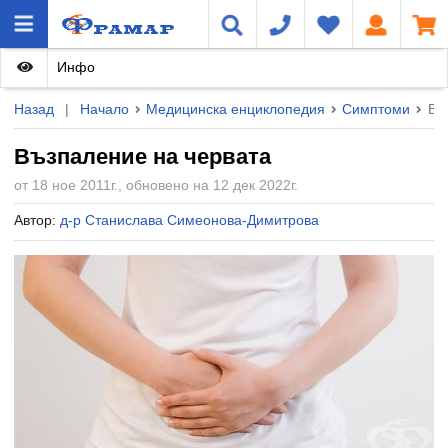
Инфо
Назад
|
Начало
Медицинска енциклопедия
Симптоми
Въ
Възпаление на червата
от 18 ное 2011г., обновено на 12 дек 2022г.
Автор:
д-р Станислава Симеонова-Димитрова