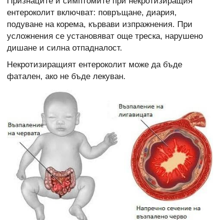
Признаците и симптомите при некротизиращия
ентероколит включват: повръщане, диария,
подуване на корема, кървави изпражнения. При
усложнения се установяват още треска, нарушено
дишане и силна отпадналост.
Некротизиращият ентероколит може да бъде
фатален, ако не бъде лекуван.