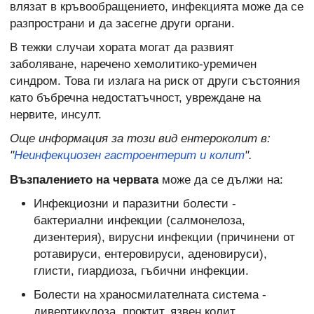
влязат в кръвообращението, инфекцията може да се
разпространи и да засегне други органи.
В тежки случаи хората могат да развият
заболяване, наречено хемолитико-уремичен
синдром. Това ги излага на риск от други състояния
като бъбречна недостатъчност, увреждане на
нервите, инсулт.
Още информация за този вид ентероколит в:
"
Неинфекциозен гастроентерит и колит
".
Възпалението на червата
може да се дължи на:
Инфекциозни и паразитни болести -
бактериални инфекции (салмонелоза,
дизентерия), вирусни инфекции (причинени от
ротавируси, ентеровируси, аденовируси),
глисти, гиардиоза, гъбични инфекции.
Болести на храносмилателната система -
дивертикулоза, проктит, язвен колит,