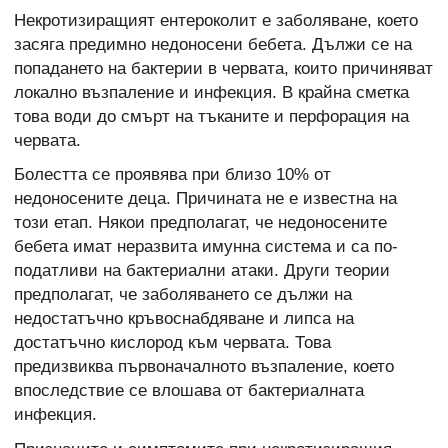
Некротизиращият ентероколит е заболяване, което
засяга предимно недоносени бебета. Дължи се на
попадането на бактерии в червата, които причиняват
локално възпаление и инфекция. В крайна сметка
това води до смърт на тъканите и перфорация на
червата.
Болестта се проявява при близо 10% от
недоносените деца. Причината не е известна на
този етап. Някои предполагат, че недоносените
бебета имат неразвита имунна система и са по-
податливи на бактериални атаки. Други теории
предполагат, че заболяването се дължи на
недостатъчно кръвоснабдяване и липса на
достатъчно кислород към червата. Това
предизвиква първоначалното възпаление, което
впоследствие се влошава от бактериалната
инфекция.