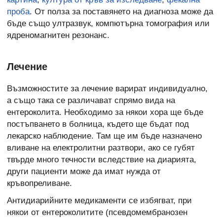
проба
. От полза за поставянето на диагноза може да
бъде също ултразвук, компютърна томография или
ядреномагнитен резонанс.
Лечение
Възможностите за лечение варират индивидуално,
а също така се различават спрямо вида на
ентероколита. Необходимо за някои хора ще бъде
постъпването в болница, където ще бъдат под
лекарско наблюдение. Там ще им бъде назначено
вливане на електролитни разтвори, ако се губят
твърде много течности вследствие на диарията,
други пациенти може да имат нужда от
кръвопреливане.
Антидиарийните медикаменти се избягват, при
някои от ентероколитите (псевдомембранозен