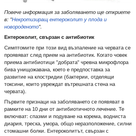
Повече информация за заболяването ще откриете
в: "
Некротизиращ ентероколит у плода и
новороденото
".
Ентероколит, свързан с антибиотик
Симптомите при този вид възпаление на червата се
проявяват след прием на антибиотик. Когато човек
приема антибиотици "добрата" чревна микрофлора
бива унищожавана, което е предпоставка за
развитие на клостридии (бактерии, отделящи
токсини, които увреждат вътрешната стена на
червата).
Първите признаци на заболяването се появяват в
рамките на 10 дни от антибиотичното лечение. Те
включват: спазми и подуване на корема, водниста
диария, треска, умора, общо неразположение, силни
стомашни болки. Ентероколитът, свързан с