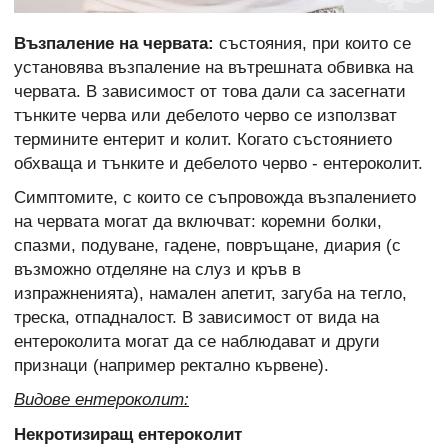
Възпаление на червата:
състояния, при които се
установява възпаление на вътрешната обвивка на
червата. В зависимост от това дали са засегнати
тънките черва или дебелото черво се използват
термините ентерит и колит. Когато състоянието
обхваща и тънките и дебелото черво - ентероколит.
Симптомите, с които се съпровожда възпалението
на червата могат да включват: коремни болки,
спазми, подуване, гадене, повръщане, диария (с
възможно отделяне на слуз и кръв в
изпражненията), намален апетит, загуба на тегло,
треска, отпадналост. В зависимост от вида на
ентероколита могат да се наблюдават и други
признаци (например ректално кървене).
Видове ентероколит:
Некротизиращ ентероколит