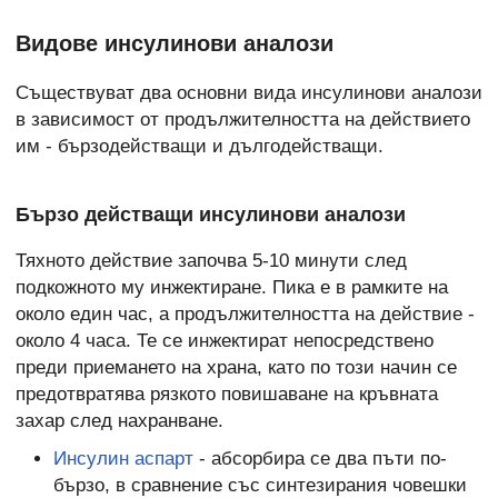
Видове инсулинови аналози
Съществуват два основни вида инсулинови аналози
в зависимост от продължителността на действието
им - бързодействащи и дългодействащи.
Бързо действащи инсулинови аналози
Тяхното действие започва 5-10 минути след
подкожното му инжектиране. Пика е в рамките на
около един час, а продължителността на действие -
около 4 часа. Те се инжектират непосредствено
преди приемането на храна, като по този начин се
предотвратява рязкото повишаване на кръвната
захар след нахранване.
Инсулин аспарт
- абсорбира се два пъти по-
бързо, в сравнение със синтезирания човешки