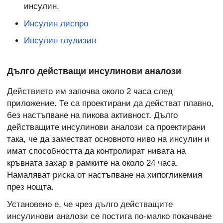
инсулин.
Инсулин лиспро
Инсулин глулизин
Дълго действащи инсулинови аналози
Действието им започва около 2 часа след
приложение. Те са проектирани да действат плавно,
без настъпване на пикова активност. Дълго
действащите инсулинови аналози са проектирани
така, че да заместват основното ниво на инсулин и
имат способността да контролират нивата на
кръвната захар в рамките на около 24 часа.
Намаляват риска от настъпване на хипогликемия
през нощта.
Установено е, че чрез дълго действащите
инсулинови аналози се постига по-малко покачване