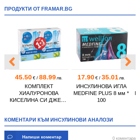
ПРОДУКТИ ОТ FRAMAR.BG
45.50
88.99
17.90
35.01
.
€
/
лв.
€
/
лв.
А
КОМПЛЕКТ
ИНСУЛИНОВА ИГЛА
 *
ХИАЛУРОНОВА
MEDFINE PLUS 8 мм *
M
КИСЕЛИНА СИ ДЖЕЛИ
100
желирани стика 2 кутии
* 31
КОМЕНТАРИ КЪМ ИНСУЛИНОВИ АНАЛОЗИ
Напиши коментар
0 коментара