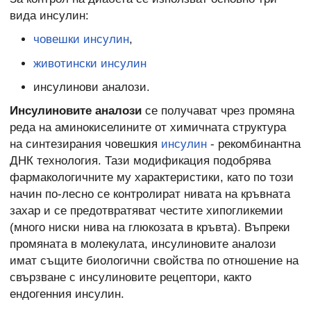
вида инсулин:
човешки инсулин
,
животински инсулин
инсулинови аналози.
Инсулиновите аналози
се получават чрез промяна
реда на аминокиселините от химичната структура
на синтезирания човешкия
инсулин
- рекомбинантна
ДНК технология. Тази модификация подобрява
фармакологичните му характеристики, като по този
начин по-лесно се контролират нивата на кръвната
захар и се предотвратяват честите хипогликемии
(много ниски нива на глюкозата в кръвта). Въпреки
промяната в молекулата, инсулиновите аналози
имат същите биологични свойства по отношение на
свързване с инсулиновите рецептори, както
ендогенния инсулин.