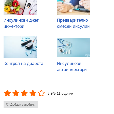
Инсулинови джет
Предварително
инжектори
cмесен инсулин
Контрол на диабета
Инсулинови
автоинжектори
3.9/5 11 оценки
Добави в любими