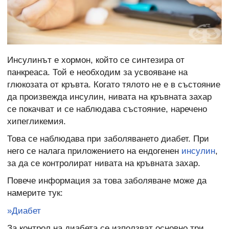
Инсулинът е хормон, който се синтезира от
панкреаса. Той е необходим за усвояване на
глюкозата от кръвта. Когато тялото не е в състояние
да произвежда инсулин, нивата на кръвната захар
се покачват и се наблюдава състояние, наречено
хипегликемия.
Това се наблюдава при заболяването диабет. При
него се налага приложението на ендогенен
инсулин
,
за да се контролират нивата на кръвната захар.
Повече информация за това заболяване може да
намерите тук:
»Диабет
За контрол на диабета се използват основно три