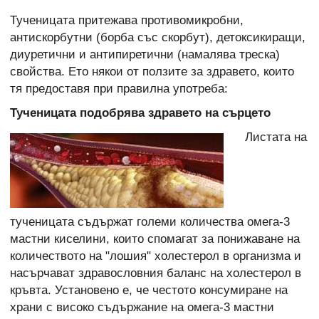
Тученицата притежава противомикробни,
антискорбутни (борба със скорбут), детоксикиращи,
диуретични и антипиретични (намалява треска)
свойства. Ето някои от ползите за здравето, които
тя предоставя при правилна употреба:
Тученицата подобрява здравето на сърцето
Листата на
тученицата съдържат големи количества омега-3
мастни киселини, които спомагат за понижаване на
количеството на "лошия" холестерол в организма и
насърчават здравословния баланс на холестерол в
кръвта. Установено е, че честото консумиране на
храни с високо съдържание на омега-3 мастни