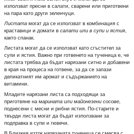
използват пресни в салати, сварени или приготвени
на пара като други зеленчуци.
Листата
могат да се използват в комбинация с
краставици и домати в
салати или в супи и ястия
,
както спанак.
Листата могат да се използват като сгъстител за
супи и ястия. Важно при готвенето на тученица е, че
листата трябва да бъдат нарязани ситно и добавени
в края на процеса на готвене, за да се запази
деликатният им аромат и съдържанието на
витамини.
Младите нарязани листа са подходящи за
приготвяне на м
арината или майонезени сосове
,
поднесени с месни и рибни ястия. По-старите и
твърди листа могат да бъдат използвани за
подправка в супи и гювечи.
В Близкия изток нарязаната тученица се смесва с