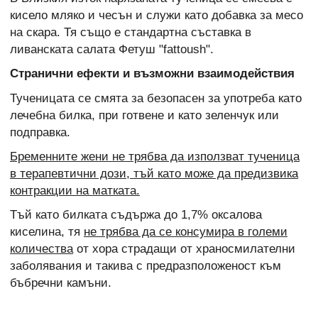
кисело мляко и чесън и служи като добавка за месо
на скара. Тя също е стандартна съставка в
ливанската салата Фетуш "fattoush".
Странични ефекти и възможни взаимодействия
Тученицата се смята за безопасен за употреба като
лечебна билка, при готвене и като зеленчук или
подправка.
Бременните жени не трябва да използват тученица
в терапевтични дози, тъй като може да предизвика
контракции на матката.
Тъй като билката съдържа до 1,7% оксалова
киселина, тя
не трябва да се консумира в големи
количества
от хора страдащи от храносмилателни
заболявания и такива с предразположеност към
бъбречни камъни.