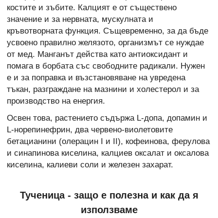
костите и зъбите. Калцият е от съществено
значение и за нервната, мускулната и
кръвотворната функция. Същевременно, за да бъде
усвоено правилно желязото, организмът се нуждае
от мед. Манганът действа като антиоксидант и
помага в борбата със свободните радикали. Нужен
е и за поправка и възстановяване на увредена
тъкан, разграждане на мазнини и холестерол и за
производство на енергия.
Освен това, растението съдържа L-допа, допамин и
L-норепинефрин, два червено-виолетовите
бетацианини (олерацин I и II), кофеинова, ферулова
и синапинова киселина, калциев оксалат и оксалова
киселина, калиеви соли и железен захарат.
Тученица - защо е полезна и как да я
използваме