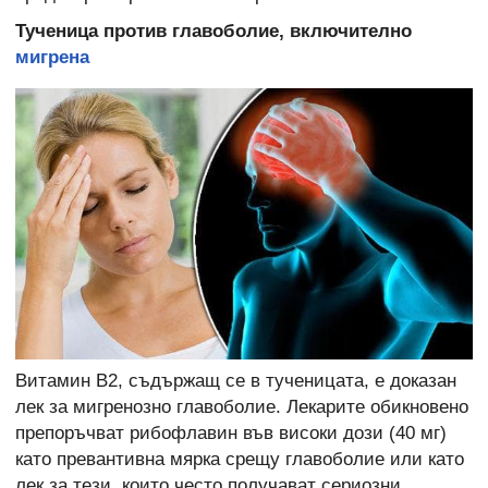
Тученица против главоболие, включително
мигрена
Витамин В2, съдържащ се в тученицата, е доказан
лек за мигренозно главоболие. Лекарите обикновено
препоръчват рибофлавин във високи дози (40 мг)
като превантивна мярка срещу главоболие или като
лек за тези, които често получават сериозни