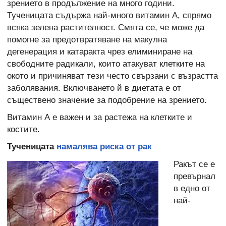
зрението в продължение на много години.
Тученицата съдържа най-много витамин А, спрямо
всяка зелена растителност. Смята се, че може да
помогне за предотвратяване на макулна
дегенерация и катаракта чрез елиминиране на
свободните радикали, които атакуват клетките на
окото и причиняват тези често свързани с възрастта
заболявания. Включването й в диетата е от
съществено значение за подобрение на зрението.
Витамин А е важен и за растежа на клетките и
костите.
Тученицата
намалява риска от рак
Ракът се е
превърнал
в едно от
най-