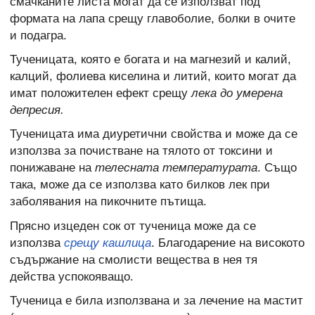
смачканите листа могат да се използват под
формата на лапа срещу главоболие, болки в очите
и подагра.
Тученицата, която е богата и на магнезий и калий,
калций, фолиева киселина и литий, които могат да
имат положителен ефект срещу
лека до умерена
депресия.
Тученицата има диуретични свойства и може да се
използва за почистване на тялото от токсини и
понижаване на
телесната температурата
. Също
така, може да се използва като билков лек при
заболявания на пикочните пътища.
Прясно изцеден сок от тученица може да се
използва
срещу кашлица
. Благодарение на високото
съдържание на смолисти вещества в нея тя
действа успокояващо.
Тученица е била използвана и за лечение на мастит