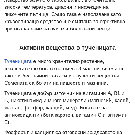
висока температура, диария и инфекция на
пикочните пътища. Също така е използвана като
кръвоспиращо средство и е смятана за ефективна
при възпаление на очите и болезнени венци.
Активни вещества в тученицата
Тученицата
е много хранително растение,
изключително богато на омега-3 мастни киселини,
както и белтъчини, захари и слузести вещества.
Семената са богати на нишесте и мазнини.
Тученицата е добър източник на витамини А, В1 и
С, никотинамид и много минерали (магнезий, калий,
манган, фосфор, калций, мед). Богата е на
антиоксиданти (бета каротен, витамин С и витамин
Е).
Фосфорът и калцият са отговорни за здравето на