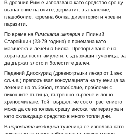
В древния Рим е използвана като средство срещу
възпаление на очите, дерматит, възпаление,
главоболие, коремна болка, дизентерия и чревни
паразити.
По време на
Римската империя
и Плиний
Старейшин (23-79 година) е приемана като
магическа и лечебна билка. Препоръчвано е на
хората да носят амулети, съдържащи тученица, за
да държат злото и болестите далеч.
Педаний Диоскурид (древногръцки лекар от 1 век
сл.н.е.) препоръчвал консумацията на тученица за
лечение на зъбобол, главоболие, проблеми с
пикочните пътища, вътрешно кървене и лошо
храносмилане. Той твърдял, че сок от растението
може да се използва срещу висока температура и
като охлаждащо средство в много топли дни.
В
народната медицина
тученица се използва като
лекарство за много заболявания, включително