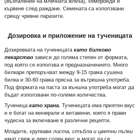
(възпаление на млечната жлеза), хемороиди и
кървене след раждане. Семената са използвани
срещу чревни паразити.
Дозировка и приложение на тученицата
Дозировката на тученицата
като билково
лекарство
зависи до голяма степен от формата,
под която се използва и предназначението. Много
билкари препоръчват между 9-15 грама сушена
билка и 30-60 грама прясна за вътрешна употреба.
Под формата на паста за външна употреба могат да
бъдат използвани по-големи количества.
Тученица
като храна.
Тученицата има приятен вкус
и е богат на минерали и витамини, което я прави
чудесна за включване в различни рецепти.
Младите, хрупкави
листа, стъбла и цветни пъпки
имат свеж и леко солен вкус и могат да се