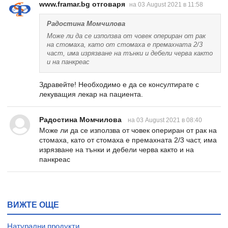
www.framar.bg отговаря
на 03 August 2021 в 11:58
Радостина Момчилова
Може ли да се използва от човек опериран от рак
на стомаха, като от стомаха е премахната 2/3
част, има изрязване на тънки и дебели черва както
и на панкреас
Здравейте! Необходимо е да се консултирате с
лекуващия лекар на пациента.
Радостина Момчилова
на 03 August 2021 в 08:40
Може ли да се използва от човек опериран от рак на
стомаха, като от стомаха е премахната 2/3 част, има
изрязване на тънки и дебели черва както и на
панкреас
ВИЖТЕ ОЩЕ
Натурални продукти