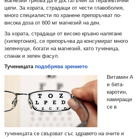
магнезий трябва да е достатъчен за терапевтични
цели. За хората, страдащи от чести главоболия,
много специалисти по хранене препоръчват по-
висока доза от 600 мг магнезий на ден.
За хората, страдащи от високо кръвно налягане
(хипертония), се препоръчва да консумират много
зеленчуци, богати на магнезий, като тученица,
спанак и зелен фасул.
Тученицата
подобрява зрението
Витамин А
и бета-
каротин,
намиращи
се в
тученицата се свързват със здравето на очите и