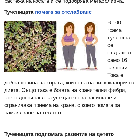
растежа на косата и се подобрява метаболизма.
Тученицата
помага за отслабване
В 100
грама
тученица
се
съдържат
само 16
калории.
Това е
добра новина за хората, които са на нискокалорична
диета. Също така е богата на хранителни фибри,
което допринася за усещането за засищане и
ограничава приема на храна, с което помага за
намаляване на теглото.
Тученицата подпомага развитие на детето