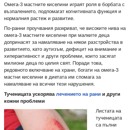
Омега-3 мастните киселини играят роля в борбата с
възпалението, подпомагат когнитивната функция и
нормалния растеж и развитие.
По-ранни проучвания разкриват, че високите нива на
омега-3 мастните киселини при малките деца
допринасят за намаляване на някои разстройства в
развитието, като аутизъм, дефицит на внимание и
хиперактивност и други проблеми, които засягат
милиони деца по целия свят. Поради това,
редовното включване на храни, богати на омега-3
мастни киселини в диетата им спомага за
намаляване на всички тези нарушения.
Тученицата ускорява
лечението на рани
и други
кожни проблеми
Листата на
тученицата
са пълни