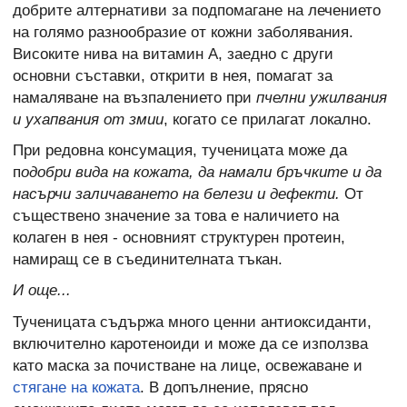
добрите алтернативи за подпомагане на лечението
на голямо разнообразие от кожни заболявания.
Високите нива на витамин А, заедно с други
основни съставки, открити в нея, помагат за
намаляване на възпалението при
пчелни ужилвания
и ухапвания от змии
, когато се прилагат локално.
При редовна консумация, тученицата може да
п
одобри вида на кожата, да намали бръчките и да
насърчи заличаването на белези и дефекти.
От
съществено значение за това е наличието на
колаген в нея - основният структурен протеин,
намиращ се в съединителната тъкан.
И още...
Тученицата съдържа много ценни антиоксиданти,
включително каротеноиди и може да се използва
като маска за почистване на лице, освежаване и
стягане на кожата
. В допълнение, прясно