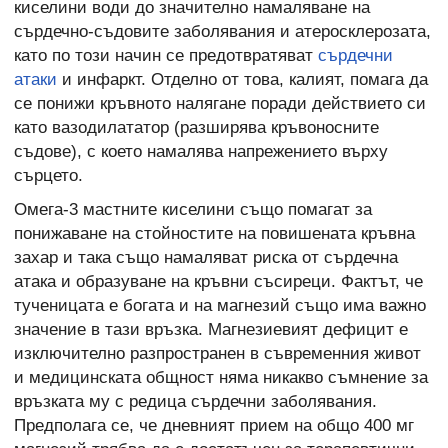
киселини води до значително намаляване на
сърдечно-съдовите заболявания и атеросклерозата,
като по този начин се предотвратяват
сърдечни
атаки
и инфаркт. Отделно от това, калият, помага да
се понижи кръвното налягане поради действието си
като вазодилататор (разширява кръвоносните
съдове), с което намалява напрежението върху
сърцето.
Омега-3 мастните киселини също помагат за
понижаване на стойностите на повишената кръвна
захар и така също намаляват риска от сърдечна
атака и образуване на кръвни съсиреци. Фактът, че
тученицата е богата и на магнезий също има важно
значение в тази връзка. Магнезиевият дефицит е
изключително разпространен в съвременния живот
и медицинската общност няма никакво съмнение за
връзката му с редица сърдечни заболявания.
Предполага се, че дневният прием на общо 400 мг