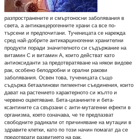
разпространените и смъртоносни заболявания в
света, а антиканцерогенните храни са все по-
търсени и предпочитани. Тученицата се нарежда
сред най-добрите антикарциногенни хранителни
продукти поради значителното си съдържание на
витамин С и витамин А, които действат като
антиоксиданти за предотвратяване на някои видове
рак, особено белодробни и орални ракови
заболявания. Освен това, тученицата също
съдържа бетаалинови пигментни съединения, които
дават на растението характерното си жълто и
червено оцветяване. Бета-цианините и бета-
ксантините са свързани с анти-мутагенни ефекти в
организма, което означава, че те предпазват
свободните радикали от причиняване на мутации в
здравите клетки, като по този начин помагат да се
предотврати развитието на рак.