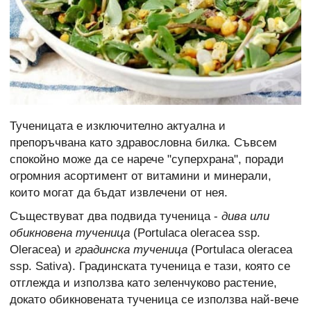
Тученицата е изключително актуална и
препоръчвана като здравословна билка. Съвсем
спокойно може да се нарече "суперхрана", поради
огромния асортимент от витамини и минерали,
които могат да бъдат извлечени от нея.
Съществуват два подвида тученица -
дива или
обикновена тученица
(Portulaca oleracea ssp.
Oleracea) и
градинска тученица
(Portulaca oleracea
ssp. Sativa). Градинската тученица е тази, която се
отглежда и използва като зеленчуково растение,
докато обикновената тученица се използва най-вече