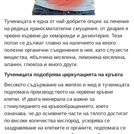
Тученицата е една от най-добрите опции за лечение
на редица храносмилателни смущения, от диария и
чревно кървене до хемороиди и дизентерия. Тези
ползи се дължат главно на наличието на много
полезни органични съединения в нея, като слузести
вещества, ябълчена киселина, лимонена киселина,
аланин, глюкоза и много други.
Тученицата подобрява циркулацията на кръвта
Високото съдържание на желязо и мед в тученицата
подпомага производството на червени кръвни
клетки. И двата минерала са важни за
стимулирането на кръвообращението, което
означава, че до основните части на тялото достигат
по-високи количества кислород, ускорява се
заздравяване на клетките и органите, подпомага се