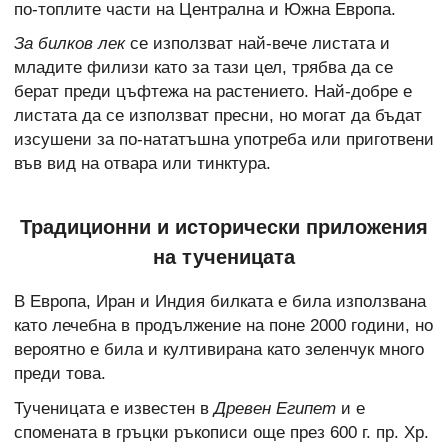
по-топлите части на Централна и Южна Европа.
За билков лек
се използват най-вече листата и
младите филизи като за тази цел, трябва да се
берат преди цъфтежа на растението. Най-добре е
листата да се използват пресни, но могат да бъдат
изсушени за по-нататъшна употреба или приготвени
във вид на отвара или тинктура.
Традиционни и исторически приложения
на тученицата
В Европа, Иран и Индия билката е била използвана
като лечебна в продължение на поне 2000 години, но
вероятно е била и култивирана като зеленчук много
преди това.
Тученицата е известен в
Древен Египет
и е
спомената в гръцки ръкописи още през 600 г. пр. Хр.