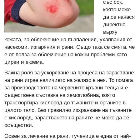
със сок,
която може
да се нанася
директно
върху
кожата, за облекчение на възпаления, ухапвания от
насекоми, изгаряния и рани. Също така се смята, че
е от полза за облекчение на кожни проблеми като
циреи и екзема.
Важна роля за ускоряване на процеса на зарастване
на рани играе наличието на желязо в нея. То помага
за производството на червените кръвни телца и е
съществена съставка на хемоглобина, която
транспортира кислород до тъканите и органите в
цялото тяло. Без правилно изхранване на тъканите
с кислород, зарастването на раните не може да се
осъществи.
Освен за лечение на рани, тученица е една от най-