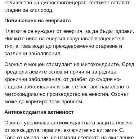
количество на дифосфоглицерат, клетките остават
гладни за кислород.
Повишаване на енергията
Клетките се нуждаят от енергия, за да бъдат здрави.
Ниските нива на енергия нарушават процесите в
тях, а това води до преждевременно стареене и
различни заболявания.
Озонът е мощен стимулант на митохондриите. Сред
предполагаемите основни причини за редица
хронични заболявания, от диабет до сърдечно-
съдови заболявания и рак, се поставя намаленото
митохондриално производство на енергия. Озонът
може да коригира този проблем.
Антиоксидантна активност
Озонът увеличава антиоксидантната защита повече
от всяка друга терапия, включително витамин С.
Това означава, че ще намали степента на окисление