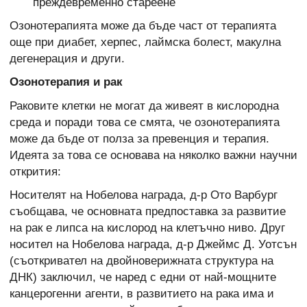
преждевременно стареене
Озонотерапията може да бъде част от терапията
още при диабет, херпес, лаймска болест, макулна
дегенерация и други.
Озонотерапия и рак
Раковите клетки не могат да живеят в кислородна
среда и поради това се смята, че озонотерапията
може да бъде от полза за превенция и терапия.
Идеята за това се основава на няколко важни научни
открития:
Носителят на Нобелова награда, д-р Ото Варбург
съобщава, че основната предпоставка за развитие
на рак е липса на кислород на клетъчно ниво. Друг
носител на Нобелова награда, д-р Джеймс Д. Уотсън
(съоткривател на двойноверижната структура на
ДНК) заключил, че наред с едни от най-мощните
канцерогенни агенти, в развитието на рака има и