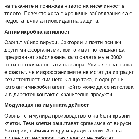
на тъканите и понижава нивото на киселинност в
тялото. Повечето хора с хронични заболявания са с
недостатъчна антиоксидантна защита.
Антимикробна активност
Озонът убива вируси, бактерии и почти всички
други микроорганизми, които имат потенциал да
предизвикат заболяване, като силата му е 3000
пъти по-голяма от тази на хлора. Уникален за озона
е фактът, че микроорганизмите не могат да изградят
резистентност към него. Също така, е одобрен и
като антимикробен агент, който може да се използва
и в директен контакт с хранителни продукти.
Модулация на имунната дейност
Озонът стимулира производството на бели кръвни
клетки. Тези клетки защитават организма от вируси,
бактерии, гъбички и други чужди клетки. Ако са
лишени от кислород, тези клетки не работят