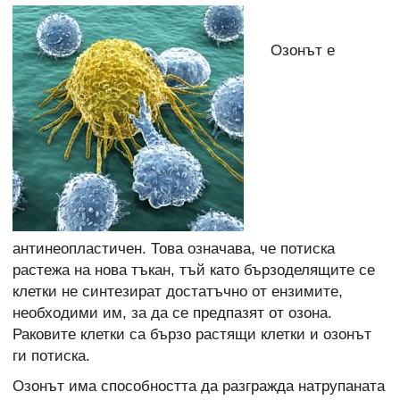
Озонът е
антинеопластичен. Това означава, че потиска
растежа на нова тъкан, тъй като бързоделящите се
клетки не синтезират достатъчно от ензимите,
необходими им, за да се предпазят от озона.
Раковите клетки са бързо растящи клетки и озонът
ги потиска.
Озонът има способността да разгражда натрупаната