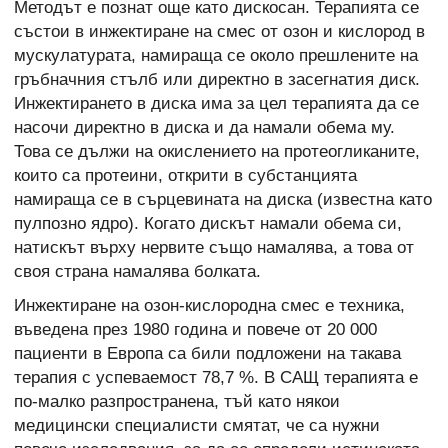
Методът е познат още като дискосан. Терапията се
състои в инжектиране на смес от озон и кислород в
мускулатурата, намираща се около прешлените на
гръбначния стълб или директно в засегнатия диск.
Инжектирането в диска има за цел терапията да се
насочи директно в диска и да намали обема му.
Това се дължи на окислението на протеогликаните,
които са протеини, открити в субстанцията
намираща се в сърцевината на диска (известна като
пулпозно ядро). Когато дискът намали обема си,
натискът върху нервите също намалява, а това от
своя страна намалява болката.
Инжектиране на озон-кислородна смес е техника,
въведена през 1980 година и повече от 20 000
пациенти в Европа са били подложени на такава
терапия с успеваемост 78,7 %. В САЩ терапията е
по-малко разпространена, тъй като някои
медицински специалисти смятат, че са нужни