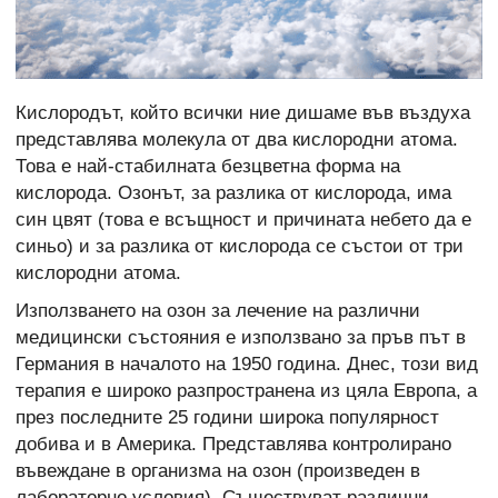
Кислородът, който всички ние дишаме във въздуха
представлява молекула от два кислородни атома.
Това е най-стабилната безцветна форма на
кислорода. Озонът, за разлика от кислорода, има
син цвят (това е всъщност и причината небето да е
синьо) и за разлика от кислорода се състои от три
кислородни атома.
Използването на озон за лечение на различни
медицински състояния е използвано за пръв път в
Германия в началото на 1950 година. Днес, този вид
терапия е широко разпространена из цяла Европа, а
през последните 25 години широка популярност
добива и в Америка. Представлява контролирано
въвеждане в организма на озон (произведен в
лабораторно условия). Съществуват различни