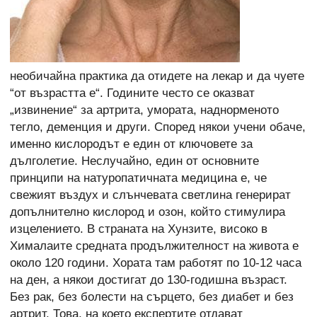
необичайна практика да отидете на лекар и да чуете
“от възрастта е“. Годините често се оказват
„извинение“ за артрита, умората, наднорменото
тегло, деменция и други. Според някои учени обаче,
именно кислородът е един от ключовете за
дълголетие. Неслучайно, един от основните
принципи на натуропатичната медицина е, че
свежият въздух и слънчевата светлина генерират
допълнително кислород и озон, който стимулира
изцелението. В страната на Хунзите, високо в
Хималаите средната продължителност на живота е
около 120 години. Хората там работят по 10-12 часа
на ден, а някои достигат до 130-годишна възраст.
Без рак, без болести на сърцето, без диабет и без
артрит. Това, на което експертите отдават