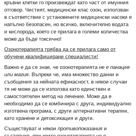
кръвни клетки го произвеждат като част от имунния
отговор. Чистият, медицински клас озон, използван
в съответствие с установените медицински насоки е
напълно безопасен, но всичко, включително водата
и кислорода, което се прилага в големи количества
може да бъде токсично!
Озонотерапията трябва да се прилага само от
обучени квалифицирани специалисти!
Важно е да се знае, че озонотерапията
не е панацея
или магия
. Въпреки че, има множество данни и
съобщения за нейната ефикасност, в някои случаи
тя не може да се използва като единствен и
самостоятелен метод на лечение. Може да е
необходимо да се комбинира с друга, индивидуално
изготвена програма, с други алтернативни терапии,
като хранене и детоксикация и други.
Съществуват и някои
противопоказания
и
състояния, при които озонотерапията не е