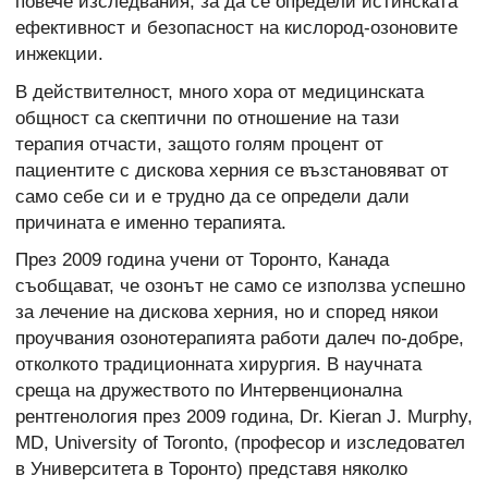
повече изследвания, за да се определи истинската
ефективност и безопасност на кислород-озоновите
инжекции.
В действителност, много хора от медицинската
общност са скептични по отношение на тази
терапия отчасти, защото голям процент от
пациентите с дискова херния се възстановяват от
само себе си и е трудно да се определи дали
причината е именно терапията.
През 2009 година учени от Торонто, Канада
съобщават, че озонът не само се използва успешно
за лечение на дискова херния, но и според някои
проучвания озонотерапията работи далеч по-добре,
отколкото традиционната хирургия. В научната
среща на дружеството по Интервенционална
рентгенология през 2009 година, Dr. Kieran J. Murphy,
MD, University of Toronto, (професор и изследовател
в Университета в Торонто) представя няколко