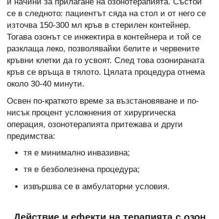
и начини за прилагане на озонотерапията. Състои
се в следното: пациентът сяда на стол и от него се
източва 150-300 мл кръв в стерилен контейнер.
Тогава озонът се инжектира в контейнера и той се
разклаща леко, позволявайки белите и червените
кръвни клетки да го усвоят. След това озонираната
кръв се връща в тялото. Цялата процедура отнема
около 30-40 минути.
Освен по-краткото време за възстановяване и по-
нисък процент усложнения от хирургическа
операция, озонотерапията притежава и други
предимства:
тя е минимално инвазивна;
тя е безболезнена процедура;
извършва се в амбулаторни условия.
Действие и ефекти на терапията с озон