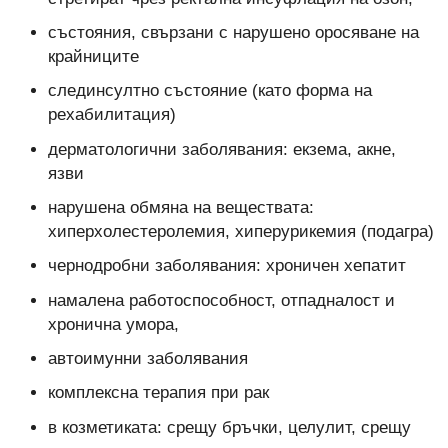
състояния, свързани с нарушено оросяване на
крайниците
слединсултно състояние (като форма на
рехабилитация)
дерматологични заболявания: екзема, акне,
язви
нарушена обмяна на веществата:
хиперхолестеролемия, хиперурикемия (подагра)
чернодробни заболявания: хроничен хепатит
намалена работоспособност, отпадналост и
хронична умора,
автоимунни заболявания
комплексна терапия при рак
в козметиката: срещу бръчки, целулит, срещу