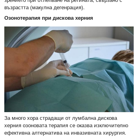
зрението при отлепване на ретината, свързано с
възрастта (макулна дегенрация).
Озонотерапия при дискова херния
За много хора страдащи от лумбална дискова
херния озоновата терапия се оказва изключително
ефективна алтернатива на инвазивната хирургия.