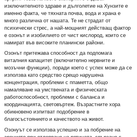
изключителното здраве и дълголетие на Хунзите е
именно факта, че тяхната почва, вода и храна е
много различна от нашата. Те не страдат от
психически стрес, а най-мощният действащ фактор
е озонът и изобилието от чист кислород, които се
намират във високите планински райони.
Озонът притежава способност да подпомага
виталния капацитет (включително нервните и
мозъчни функции), поради което с успех може да се
използва като средство срещо нарушена
концентрация, проблеми с ппаметта, общо
намаляване на умствената и физическата
работоспособност, проблеми с баланса и
координацията, световъртеж. Възрастните хора
обикновено изпитват подобрение в
благосъстоянието и качеството на живот.
Озонуът се използва успешно и за побрение на