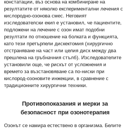
констатации, въз основа на комбиниране на
резултатите от няколко експериментални лечения с
кислородно-озонова смес. Неговият
изследователски екип е установил, че пациентите,
подложени на лечение с озон имат подобни
резултати по отношение на болката и функцията,
като тези претърпели дискектомия (хирургично
отстраняване на част или целия диск между два
прешлена на гръбначния стълб). Изследователите
установили още, че рискът от усложнения и
времето за възстановяване са по-ниски при
кислород-озоновите инжекции, в сравнение с
традиционните хирургични техники.
Противопоказания и мерки за
безопасност при озонотерапия
Озонът се намира естествено в организма. Белите