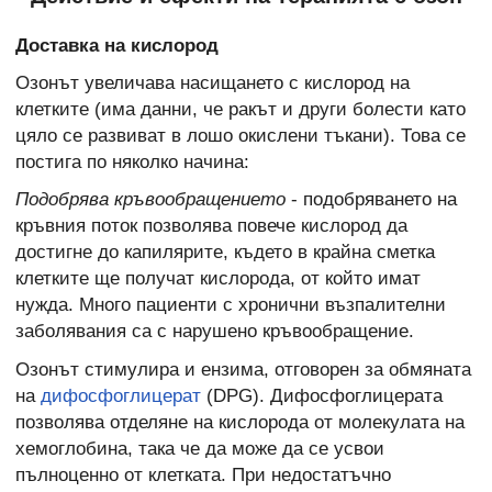
Доставка на кислород
Озонът увеличава насищането с кислород на
клетките (има данни, че ракът и други болести като
цяло се развиват в лошо окислени тъкани). Това се
постига по няколко начина:
Подобрява кръвообращението
- подобряването на
кръвния поток позволява повече кислород да
достигне до капилярите, където в крайна сметка
клетките ще получат кислорода, от който имат
нужда. Много пациенти с хронични възпалителни
заболявания са с нарушено кръвообращение.
Озонът стимулира и ензима, отговорен за обмяната
на
дифосфоглицерат
(DPG). Дифосфоглицерата
позволява отделяне на кислорода от молекулата на
хемоглобина, така че да може да се усвои
пълноценно от клетката. При недостатъчно