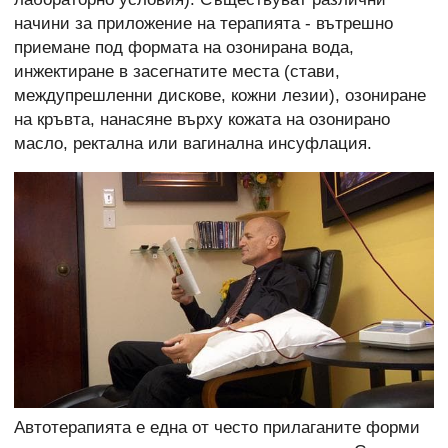
начини за приложение на терапията - вътрешно
приемане под формата на озонирана вода,
инжектиране в засегнатите места (стави,
междупрешленни дискове, кожни лезии), озониране
на кръвта, нанасяне върху кожата на озонирано
масло, ректална или вагинална инсуфлация.
Автотерапията е една от често прилаганите форми