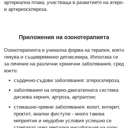
артериална плака, участваща в развитието на атеро-
и артериосклероза.
Приложения на озонотерапията
Озонотерапията е уникална форма на терапия, която
лекува и същевременно детоксикира. Използва се
за лечение на различни хронични заболявания, сред
които:
сърдечно-съдови заболявания: атеросклероза,
заболявания на опорно-двигателната система:
дискова херния, артроза, артралгии;
стомашно-чревни заболявания: колит, ентерит,
проктит, анални фистули - много такива
неприятни и неудобни условия успешно се
стретират чрез ректална инсуфлация на озон;