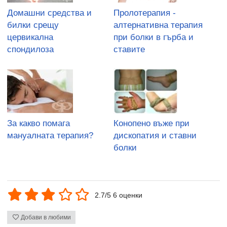
Домашни средства и
Пролотерапия -
билки срещу
алтернативна терапия
цервикална
при болки в гърба и
спондилоза
ставите
За какво помага
Конопено въже при
мануалната терапия?
дископатия и ставни
болки
2.7/5 6 оценки
Добави в любими