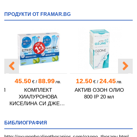
ПРОДУКТИ ОТ FRAMAR.BG
45.50
88.99
12.50
24.45
.
€
/
лв.
€
/
лв.
ЕЛ
КОМПЛЕКТ
АКТИВ ОЗОН ОЛИО
ХИАЛУРОНОВА
800 IP 20 мл
КИСЕЛИНА СИ ДЖЕЛИ
желирани стика 2 кутии
* 31
БИБЛИОГРАФИЯ
http://oxygenhealingtherapies.com/ozone_therapy.html