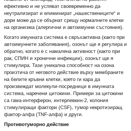
ефективно и не успяват своевременно да
неутрализират и елиминират „нашествениците“ и
дори може да се обърнат срещу нормалните клетки
на организма (алергични и автоимунни състояния).
Когато имунната система е свръхактивна (както при
автоимунните заболявания), озонът ще я регулира и
обратно, когато е с намалена активност (както при
рак, СПИН и хронични инфекции), озонът ще я
стимулира. Тази уникална способност на озона
произтича от неговото действие върху мембраните
на белите кръвни клетки, което ги кара да
произвеждат молекули-посредници в имунната
система, наречени цитокини. Примери за цитокини
са гама-интерферон, интерлевкин-2, колония
стимулиращи фактори (CSF), тумор некротизиращ
фактор-алфа (TNF-алфа) и други.
Противотуморно действие