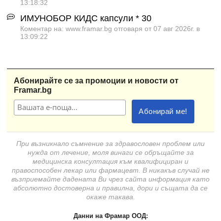
13:18:32
ИМУНОБОР КИДС капсули * 30
Коментар на: www.framar.bg отговаря от 07 авг 2026г. в
13:09:22
Абонирайте се за промоции и новости от
Framar.bg
При възникнало съмнение за здравословен проблем или
нужда от лечение, моля винаги се обръщайте за
медицинска консултация към квалифициран и
правоспособен лекар или фармацевт. В никакъв случай не
възприемайте дадената Ви чрез сайта информация като
абсолютно достоверна и правилна, дори и същата да се
окаже такава.
Данни на Фрамар ООД: