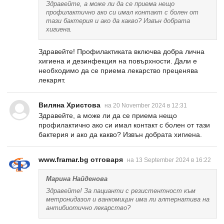
Здравейте, а може ли да се приема нещо
профилактично ако си имал контакт с болен от
тази бактерия и ако да какво? Извън добрата
хигиена.
Здравейте! Профилактиката включва добра лична
хигиена и дезинфекция на повърхности. Дали е
необходимо да се приема лекарство преценява
лекарят.
Виляна Христова
на 20 November 2024 в 12:31
Здравейте, а може ли да се приема нещо
профилактично ако си имал контакт с болен от тази
бактерия и ако да какво? Извън добрата хигиена.
www.framar.bg отговаря
на 13 September 2024 в 16:22
Марина Найденова
Здравейте! За пацианти с резистентност към
метронидазол и ванкомицин има ли алтернатива на
антибиотично лекарство?