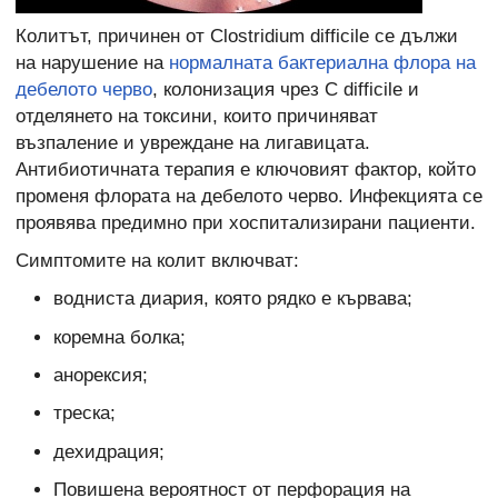
Колитът, причинен от Clostridium difficile се дължи
на нарушение на
нормалната бактериална флора на
дебелото черво
, колонизация чрез C difficile и
отделянето на токсини, които причиняват
възпаление и увреждане на лигавицата.
Антибиотичната терапия е ключовият фактор, който
променя флората на дебелото черво. Инфекцията се
проявява предимно при хоспитализирани пациенти.
Симптомите на колит включват:
водниста диария, която рядко е кървава;
коремна болка;
анорексия;
треска;
дехидрация;
Повишена вероятност от перфорация на