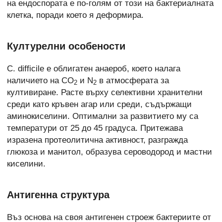
на ендоспората е по-голям от този на бактериалната
клетка, поради което я деформира.
Културелни особености
C. difficile е облигатен анаероб, което налага
наличието на CO
и N
в атмосферата за
2
2
култивиране. Расте върху селективни хранителни
среди като кръвен агар или среди, съдържащи
аминокиселини. Оптимални за развитието му са
температури от 25 до 45 градуса. Притежава
изразена протеолитична активност, разгражда
глюкоза и манитол, образува сероводород и мастни
киселини.
Антигенна структура
Въз основа на своя антигенен строеж бактериите от