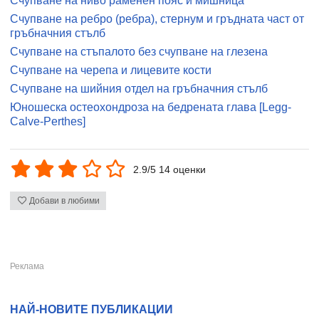
Счупване на ниво раменен пояс и мишница
Счупване на ребро (ребра), стернум и гръдната част от
гръбначния стълб
Счупване на стъпалото без счупване на глезена
Счупване на черепа и лицевите кости
Счупване на шийния отдел на гръбначния стълб
Юношеска остеохондроза на бедрената глава [Legg-
Calve-Perthes]
2.9/5 14 оценки
Добави в любими
НАЙ-НОВИТЕ ПУБЛИКАЦИИ