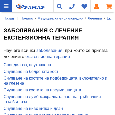
Назад
|
Начало
Медицинска енциклопедия
Лечения
Екст
ЗАБОЛЯВАНИЯ С ЛЕЧЕНИЕ
ЕКСТЕНЗИОННА ТЕРАПИЯ
Научете всички
заболявания
, при които се прилага
лечението
екстензионна терапия
Спондилоза, неуточнена
Счупване на бедрената кост
Счупване на костите на подбедрицата, включително и
на глезена
Счупване на костите на предмишницата
Счупване на лумбосакралната част на гръбначния
стълб и таза
Счупване на ниво китка и длан