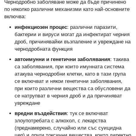
Чернодробно заболяване може да бъде причинено
по няколко различни механизми като най-основните
включва:
инфекциозен процес
: различни паразити,
бактерии и вируси могат да инфектират черния
дроб, причинявайки възпаление и увреждане на
чернодробната функция
автоимунни и генетични заболявания
: такива
са заболявания, при които имунната система
атакува чернодробни клетки, като в тази група
се включват и някои генетични заболявания,
при които различни вещества са обусловени да
се натрупват в черния дроб и да причиняват
увреждане
вредни въздействия
: тук се включват
злоупотребата с алкохол, с лекарства
(преднамерено, случайно или със суицидна
цел) и други токсични вещества, които директно