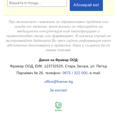
При възникнало съмнение за здравословен проблем или
нужда от лечение, моля винаги се обръщайте за
медицинска консултация към квалифициран и
правоспособен лекар или фармацевт. В никакъв случай не
възприемайте дадената Ви чрез сайта информация като
абсолютно достоверна и правилна, дори и същата да се
окаже такава.
Данни на Фрамар ООД:
Фрамар ООД, ЕИК: 123732525, Стара Загора, ул. Петър
Парчевич № 26, телефон:
0875 / 322 000
, e-mail:
office@framar.bg
За контакт