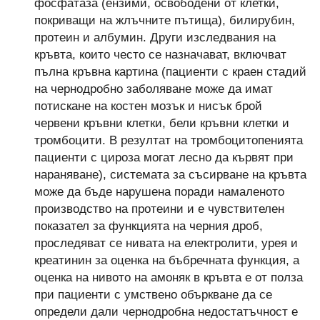
фосфатаза (ензими, освободени от клетки,
покриващи на жлъчните пътища), билирубин,
протеин и албумин. Други изследвания на
кръвта, които често се назначават, включват
пълна кръвна картина (пациенти с краен стадий
на чернодробно заболяване може да имат
потискане на костен мозък и нисък брой
червени кръвни клетки, бели кръвни клетки и
тромбоцити. В резултат на тромбоцитопенията
пациенти с цироза могат лесно да кървят при
нараняване), системата за съсирване на кръвта
може да бъде нарушена поради намаленото
производство на протеини и е чувствителен
показател за функцията на черния дроб,
проследяват се нивата на електролити, урея и
креатинин за оценка на бъбречната функция, а
оценка на нивото на амоняк в кръвта е от полза
при пациенти с умствено объркване да се
определи дали чернодробна недостатъчност е