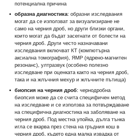
потенциална причина
образна диагностика
: образни изследвания
могат да се използват за визуализиране не
само на черния дроб, но други близки органи,
които могат да бъдат засегнати от болести на
черния дроб. Други често назначавани
изследвания включват КТ (компютърна
аксиална томография), ЯМР (ядрено-магнитен
резонанс), ултразвук (особено полезно
изследване при оценката както на черния дроб,
така и на жлъчния мехур и жлъчните пътища)
биопсия на черния дроб
: чернодробна
биопсия може да се счита специфичен метод
на изследване и се използва за потвърждаване
на специфична диагностика на заболяване на
черния дроб. Под местна упойка, дълга тънка
игла се вкарва през стена на гръдния кош в
черния дроб, където една малка извадка от