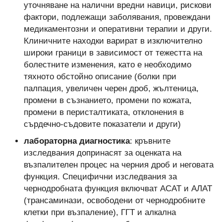
уточняване на налични вредни навици, рискови
фактори, подлежащи заболявания, провеждани
медикаментозни и оперативни терапии и други.
Клиничните находки варират в изключително
широки граници в зависимост от тежестта на
болестните изменения, като е необходимо
тяхното обстойно описание (болки при
палпация, увеличен черен дроб, жълтеница,
промени в съзнанието, промени по кожата,
промени в перисталтиката, отклонения в
сърдечно-съдовите показатели и други)
лабораторна диагностика
: кръвните
изследвания допринасят за оценката на
възпалителен процес на черния дроб и неговата
функция. Специфични изследвания за
чернодробната функция включват АСАТ и АЛАТ
(трансаминази, освободени от чернодробните
клетки при възпаление), ГГТ и алкална