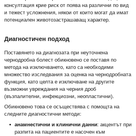
консултация крие риск от поява на различни по вид
и тежест усложнения, някои от които могат да имат
потенциален животозастрашаващ характер.
Диагностичен подход
Поставянето на диагнозата при неуточнена
чернодробна болест обикновено се поставя по
метода на изключването, като са необходими
множество изследвания за оценка на чернодробната
функция, като целта е изключване на другите
възможни увреждания на черния дроб
(възпалителни, инфекциозни, неопластични).
Обикновено това се осъществява с помощта на
следните диагностични методи:
анамнестични и клинични данни
: акцентът при
разпита на пациентите е насочен към