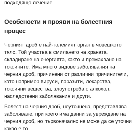
подходящо лечение.
Особености и прояви на болестния
процес
Черният дроб е най-големият орган в човешкото
тяло. Той участва в смилането на храната,
складиране на енергията, както и премахване на
токсините. Има много видове заболявания на
черния дроб, причинени от различни причинители,
като например вируси, паразити, лекарства,
токсични вещества, злоупотреба с алкохол,
наследствени заболявания и други.
Болест на черния дроб, неуточнена, представлява
заболяване, при което има данни за увреждане на
черния дроб, но първоначално не може да се уточни
какво е то.