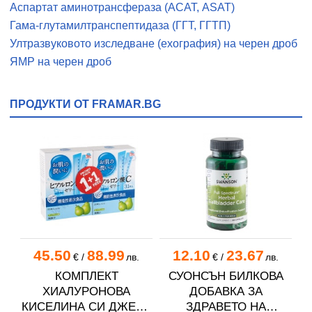
Аспартат аминотрансфераза (АСАТ, ASAT)
Гама-глутамилтранспептидаза (ГГТ, ГГТП)
Ултразвуковото изследване (ехография) на черен дроб
ЯМР на черен дроб
ПРОДУКТИ ОТ FRAMAR.BG
45.50
88.99
12.10
23.67
€
/
лв.
€
/
лв.
КОМПЛЕКТ
СУОНСЪН БИЛКОВА
ХИАЛУРОНОВА
ДОБАВКА ЗА
КИСЕЛИНА СИ ДЖЕЛИ
ЗДРАВЕТО НА