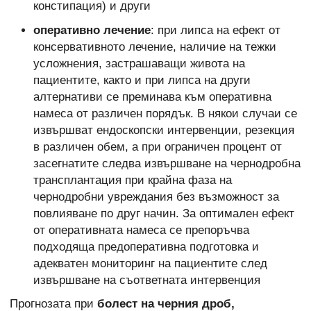
констипация) и други
оперативно лечение
: при липса на ефект от
консервативното лечение, наличие на тежки
усложнения, застрашаващи живота на
пациентите, както и при липса на други
алтернативи се преминава към оперативна
намеса от различен порядък. В някои случаи се
извършват ендоскопски интервенции, резекция
в различен обем, а при ограничен процент от
засегнатите следва извършване на чернодробна
трансплантация при крайна фаза на
чернодробни увреждания без възможност за
повлияване по друг начин. За оптимален ефект
от оперативната намеса се препоръчва
подходяща предоперативна подготовка и
адекватен мониторинг на пациентите след
извършване на съответната интервенция
Прогнозата при
болест на черния дроб,