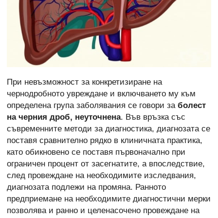
При невъзможност за конкретизиране на
чернодробното увреждане и включването му към
определена група заболявания се говори за
болест
на черния дроб, неуточнена
. Във връзка със
съвременните методи за диагностика, диагнозата се
поставя сравнително рядко в клиничната практика,
като обикновено се поставя първоначално при
ограничен процент от засегнатите, а впоследствие,
след провеждане на необходимите изследвания,
диагнозата подлежи на промяна. Ранното
предприемане на необходимите диагностични мерки
позволява и ранно и целенасочено провеждане на