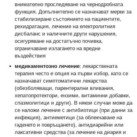
внимателно проследяване на чернодробната
функция. Допълнително се назначават мерки за
стабилизиране състоянието на пациентите,
рехидратация, лечение на електролитния
дисбаланс и наличните други нарушения,
осигуряване на достатъчно почивка,
ограничаване излагането на вредни
въздействия
медикаментозно лечение
: лекарствената
терапия често е опция на първи избор, като се
назначават симптоматични лекарства
(обезболяващи, парентерални вливания,
хепатопротектори, ензими, витаминни добавки,
спазмолитици и други). В някои случаи може да
се наложи лечение с антибиотици (при данни за
инфекция), антиеметици (за облекчаване на
гаденето и повръщането), антидиарийни или
лаксативни средства (за лечение на диария и