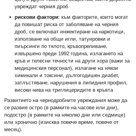
увреждат черния дроб
рискови фактори
: към факторите, които могат
да повишат риска от заболяване на черния
дроб, се включват инжектиране на наркотици,
използване на общи игли, татуировки и
пиърсинги по тялото, кръвопреливане,
извършено преди 1992 година, излагането на
кръв и телесни течности на други хора (важи за
медицинския персонал), излагане на някои
химикали и токсини, дългогодишен диабет,
затлъстяване, нарушения в липидния профил,
високи нива на триглицеридите в кръвта
Развитието на чернодробните увреждания може да
се развие остро (в рамките на часове или дни),
подостро (в рамките на няколко дни или седмици)
или хронично (изисква повече време, повече от
месец).