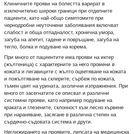
Клиничните прояви на болестта варират в
изключително широки граници при отделните
пациенти, като най-общо симптомите при
чернодробни неуточнени заболявания включват
слабост и обща отпадналост, хронична умора,
загуба на апетит, гадене и повръщане, загуба на
тегло, болка и подуване на корема.
При много от пациентите има прояви на иктер
(жълтеница) с характерните за него промени в
кожата и лигавиците с жълто оцветяване на кожата
и пожълтяване на склерите, сърбеж по кожата,
тъмен цвят на урината, ахолични изпражнения. При
много от засегнатите се описват и различни
системни прояви, като например подуване на
краката и глезените, склонност към лесно кървене
при нараняване, засягане в различна степен на
сърдечно-съдовата система и други.
Неглижирането на проявите, липсата на медицинска