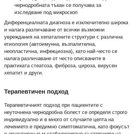
чернодробната тъкан се получава за
изследване под микроскоп
Диференциалната диагноза е изключително широка
и налага различаване от всички възможни
увреждания на хепаталните структури с различна
етиология (автоимунна, възпалителна,
неопластична, инфекциозна), като най-често се
налага различаване от често описваните в
практиката стеатоза, фиброза, цироза, вирусен
хепатит и други.
Терапевтичен подход
Терапевтичният подход при пациентите с
неуточнена чернодробна болест се определя строго
индивидуално и в много от случаите целта на
лечението е предимно симптоматична, като фокусът
е акцентиран към стабилизиране състоянието на