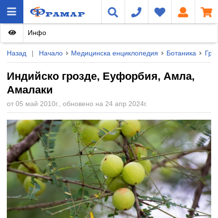
Инфо
Назад
|
Начало
Медицинска енциклопедия
Ботаника
Груп
Индийско грозде, Еуфорбия, Амла,
Амалаки
от 05 май 2010г., обновено на 24 апр 2024г.