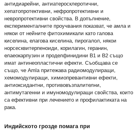
антидиарейни, антиатеросклеротични,
хепатопротективни, нефропротективни и
невропротективни свойства. В допълнение,
експерименталните проучвания показват, че амла и
някои от нейните фитохимикали като галова
киселина, елагова киселина, пирогалол, някои
норсесквитерпеноиди, корилагин, геранин,
елаеокарпузин и проделфинидини В1 и В2 също
имат антинеопластични ефекти. Съобщава се
също, че Amla притежава радиомодулиращи,
хемомодулиращи, химиопревантивни ефекти,
антиоксидантни, противовъзпалителни,
антимутагенни и имуномодулиращи свойства, които
са ефективни при лечението и профилактиката на
рака.
Индийското грозде помага при