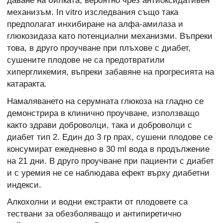
даване на билката, вероятно чрез антиоксидативен
механизъм. In vitro изследвания също така
предполагат инхибиране на алфа-амилаза и
глюкозидаза като потенциални механизми. Въпреки
това, в друго проучване при плъхове с диабет,
сушените плодове не са предотвратили
хипергликемия, въпреки забавяне на прогресията на
катаракта.
Намаляването на серумната глюкоза на гладно се
демонстрира в клинично проучване, използващо
както здрави доброволци, така и доброволци с
диабет тип 2. Един до 3 гр прах, сушени плодове се
консумират ежедневно в 30 ml вода в продължение
на 21 дни. В друго проучване при пациенти с диабет
и с уремия не се наблюдава ефект върху диабетни
индекси.
Алкохолни и водни екстракти от плодовете са
тествани за обезболяващо и антипиретично