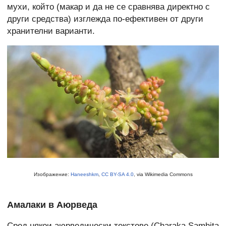
мухи, който (макар и да не се сравнява директно с
други средства) изглежда по-ефективен от други
хранителни варианти.
Изображение:
Haneeshkm
,
CC BY-SA 4.0
, via Wikimedia Commons
Амалаки в Аюрведа
Сред някои аюрведически текстове (Charaka Samhita