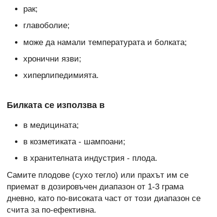
рак;
главоболие;
може да намали температурата и болката;
хронични язви;
хиперлипедимията.
Билката се използва в
в медицината;
в козметиката - шампоани;
в хранителната индустрия - плода.
Самите плодове (сухо тегло) или прахът им се
приемат в дозировъчен диапазон от 1-3 грама
дневно, като по-високата част от този диапазон се
счита за по-ефективна.