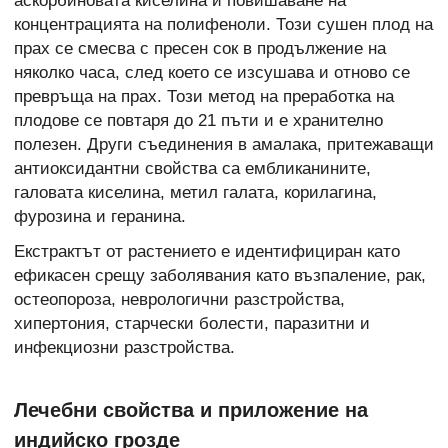
аскорбиновата киселина и повишаване на
концентрацията на полифеноли. Този сушен плод на
прах се смесва с пресен сок в продължение на
няколко часа, след което се изсушава и отново се
превръща на прах. Този метод на преработка на
плодове се повтаря до 21 пъти и е хранително
полезен. Други съединения в амалака, притежаващи
антиоксидантни свойства са ембликанините,
галовата киселина, метил галата, корилагина,
фурозина и геранина.
Екстрактът от растението е идентифициран като
ефикасен срещу заболявания като възпаление, рак,
остеопороза, неврологични разстройства,
хипертония, старчески болести, паразитни и
инфекциозни разстройства.
Лечебни свойства и приложение на
индийско грозде