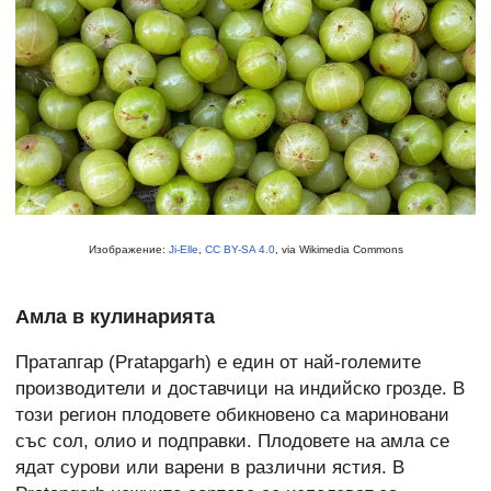
Изображение:
Ji-Elle
,
CC BY-SA 4.0
, via Wikimedia Commons
Амла в кулинарията
Пратапгар (Pratapgarh) е един от най-големите
производители и доставчици на индийско грозде. В
този регион плодовете обикновено са мариновани
със сол, олио и подправки. Плодовете на амла се
ядат сурови или варени в различни ястия. В