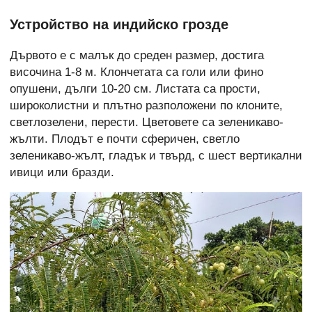
Устройство на индийско грозде
Дървото е с малък до среден размер, достига
височина 1-8 м. Клончетата са голи или фино
опушени, дълги 10-20 см. Листата са прости,
широколистни и плътно разположени по клоните,
светлозелени, перести. Цветовете са зеленикаво-
жълти. Плодът е почти сферичен, светло
зеленикаво-жълт, гладък и твърд, с шест вертикални
ивици или бразди.