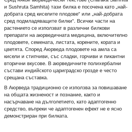
и Sushruta Samhita) тази билка е посочена като „най-
добрата сред киселите плодове“ или „най-добрата
сред подмладяващите билки“. Всички части на
растението се използват в различни билкови
препарати на аюрведичната медицина, включително
плодовете, семената, листата, корените, кората и
цветята. Според Аюрведа плодовете на амла са
кисели и стипчиви, със сладки, горчиви и пикантни
вторични вкусове. В аюрведичните полихербални
състави индийското цариградско грозде е често
срещана съставка.
В Аюрведа традиционно се използва за повишаване
на общата жизненост и познание, както и
насърчаване на дълголетието, като адаптогенно
средство, въпреки че адаптогенен ефект не е ясно
демонстриран при билката.