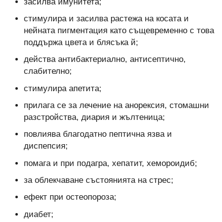
засилва имунитета;
стимулира и засилва растежа на косата и
нейната пигментация като същевременно с това
поддържа цвета и блясъка й;
действа антибактериално, антисептично,
слабително;
стимулира апетита;
прилага се за лечение на анорексия, стомашни
разстройства, диария и жълтеница;
повлиява благодатно пептична язва и
диспепсия;
помага и при подагра, хепатит, хемороидиб;
за облекчаване състоянията на стрес;
ефект при остеопороза;
диабет;