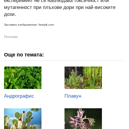
експеримент не се наблюдава токсичност или
мутагенност при плъхове дори при най-високите
дози.
Заглавно изображение: freepik.com
Още по темата:
Андрографис
Плавун