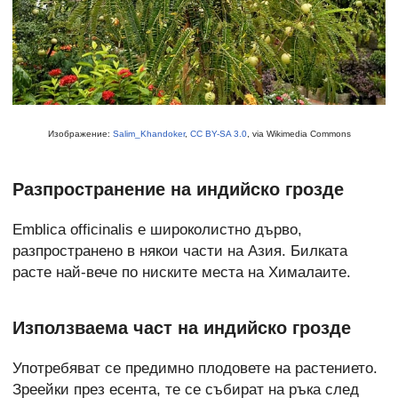
Изображение:
Salim_Khandoker
,
CC BY-SA 3.0
, via Wikimedia Commons
Разпространение на индийско грозде
Emblica officinalis е широколистно дърво,
разпространено в някои части на Азия. Билката
расте най-вече по ниските места на Хималаите.
Използваема част на индийско грозде
Употребяват се предимно плодовете на растението.
Зреейки през есента, те се събират на ръка след