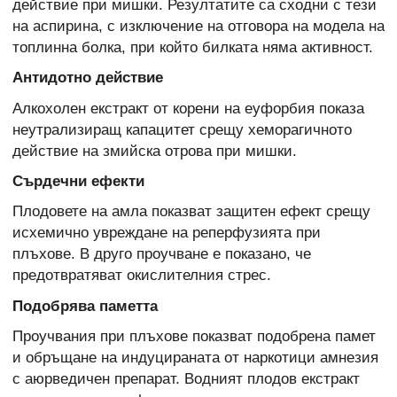
действие при мишки. Резултатите са сходни с тези
на аспирина, с изключение на отговора на модела на
топлинна болка, при който билката няма активност.
Антидотно действие
Алкохолен екстракт от корени на еуфорбия показа
неутрализиращ капацитет срещу хеморагичното
действие на змийска отрова при мишки.
Сърдечни ефекти
Плодовете на амла показват защитен ефект срещу
исхемично увреждане на реперфузията при
плъхове. В друго проучване е показано, че
предотвратяват окислителния стрес.
Подобрява паметта
Проучвания при плъхове показват подобрена памет
и обръщане на индуцираната от наркотици амнезия
с аюрведичен препарат. Водният плодов екстракт