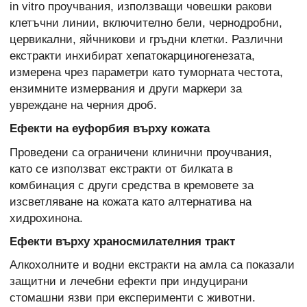
in vitro проучвания, използващи човешки ракови
клетъчни линии, включително бели, чернодробни,
цервикални, яйчникови и гръдни клетки. Различни
екстракти инхибират хепатокарциногенезата,
измерена чрез параметри като туморната честота,
ензимните измервания и други маркери за
увреждане на черния дроб.
Ефекти на еуфорбия върху кожата
Проведени са ограничени клинични проучвания,
като се използват екстракти от билката в
комбинация с други средства в кремовете за
изсветляване на кожата като алтернатива на
хидрохинона.
Ефекти върху храносмилателния тракт
Алкохолните и водни екстракти на амла са показали
защитни и лечебни ефекти при индуцирани
стомашни язви при експерименти с животни.