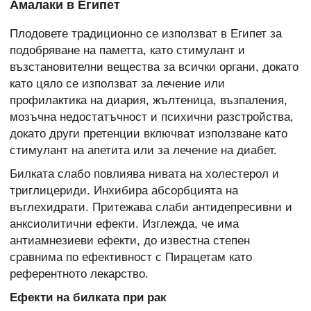
Амалаки в Египет
Плодовете традиционно се използват в Египет за
подобряване на паметта, като стимулант и
възстановителни вещества за всички органи, докато
като цяло се използват за лечение или
профилактика на диария, жълтеница, възпаления,
мозъчна недостатъчност и психични разстройства,
докато други претенции включват използване като
стимулант на апетита или за лечение на диабет.
Билката слабо повлиява нивата на холестерол и
триглицериди. Инхибира абсорбцията на
въглехидрати. Притежава слаби антидепресивни и
анксиолитични ефекти. Изглежда, че има
антиамнезиеви ефекти, до известна степен
сравнима по ефективност с Пирацетам като
референтното лекарство.
Ефекти на билката при рак