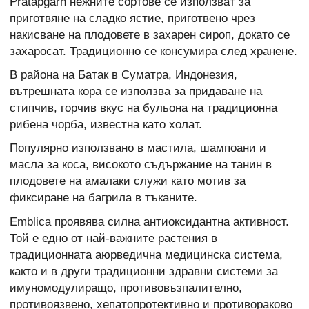
Pratapgarh нежните сортове се използват за
приготвяне на сладко ястие, приготвено чрез
накисване на плодовете в захарен сироп, докато се
захаросат. Традиционно се консумира след хранене.
В района на Батак в Суматра, Индонезия,
вътрешната кора се използва за придаване на
стипчив, горчив вкус на бульона на традиционна
рибена чорба, известна като холат.
Популярно използвано в мастила, шампоани и
масла за коса, високото съдържание на танин в
плодовете на амалаки служи като мотив за
фиксиране на багрила в тъканите.
Emblica проявява силна антиоксидантна активност.
Той е едно от най-важните растения в
традиционната аюрведична медицинска система,
както и в други традиционни здравни системи за
имуномодулиращо, противовъзпалително,
противоязвено, хепатопротективно и противораково