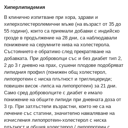
Хиперлипидемия
В клинично изпитване при хора, здрави и
хиперхолестеролемични мъже (на възраст от 35 до
55 години), които са приемали добавки с индийско
грозде в продължение на 28 дни, са наблюдавали
понижение на серумните нива на холестерола.
Състоянието е обратимо след прекратяване на
добавката. При доброволци със и без диабет тип 2,
2 до 3 г дневно на прах, сушени плодове подобряват
липидния профил (понижен общ холестерол,
липопротеин с ниска плътност и триглицериди;
повишен висок -липса на липопротеин) за 21 дни.
Само сред доброволците с диабет е имало
понижение на общите липиди при дневната доза от
3 гр. При затлъстели възрастни, които не са на
лечение със статини, значително намаляване на
изчисления липопротеин-холестерол с ниска
плътност и общия холестерол / липопротеин с