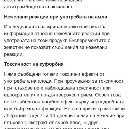
антитромбоцитната активност.
Нежелани реакции при употребата на амла
Изследванията разкриват малко или никаква
информация относно нежеланите реакции при
употребата на този продукт. Експериментите с
животни не показват съобщения за нежелани
реакции.
Токсичност на еуфорбия
Няма съобщени големи токсични ефекти от
употребата на плода. При проучвания за токсичност
при плъхове не е наблюдавана токсичност при
еднократен или по-дългосрочен прием. Освен това
не се забелязва пагубен ефект върху чернодробната
или бъбречната функция. Не са открити хромозомни
аберации след 7- и 14-дневни схеми на лечение при
плъхове с екстракт от суров плод. В друг