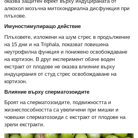
оказва защитен ефект върху индуцираната от
алкохол мозъчна митохондриална дисфункция при
плъхове.
Имуностимулиращо действие
Плъховете, изложени на шум стрес в продължение
на 15 дни и на Triphala, показват повишена
неутрофилна функция и понижено освобождаване
на кортизон. В друг експеримент обаче воден
екстракт от плодове не оказва влияние върху
индуцирания от студ стрес освобождаване на
кортизон.
Влияние върху сперматозоидите
Броят на сперматозоидите, подвижността и
жизнеспособността са увеличени при мишки и
човешки сперматозоиди с екстракт от плодове на
зрели екстракти.