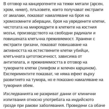
В отговор на канцерогените на тежки метали (арсен,
хром, никел), плъховете, които получават екстракти
от амалаки, показват намаляване на броя на
хромозомните аберации, броя на увредените клетки,
честотата на микроядрите в клетките на костния
мозък, производството на свободни радикали и
повишената клетъчна преживяемост. Хранени с
екстракти гризачи, показват повишаване на
активността на естествените клетки убийци,
клетъчната цитотоксичност, зависима от
антителата, и преживяемостта в отговор на
туморните клетки (лимфом и млечен карцином).
Експериментите показват, че няма ефект върху
развитието на тумора, но е показано намаляване на
туморния обем.
Изследванията не разкриват данни от клинични
изпитвания относно употребата на индийското
грозде при ракови заболявания. Проведени са обаче