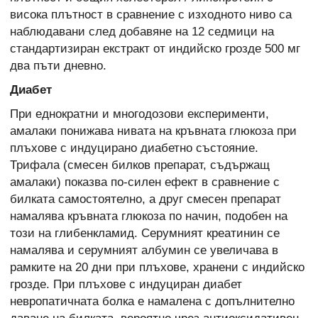
висока плътност в сравнение с изходното ниво са
наблюдавани след добавяне на 12 седмици на
стандартизиран екстракт от индийско грозде 500 мг
два пъти дневно.
Диабет
При еднократни и многодозови експерименти,
амалаки понижава нивата на кръвната глюкоза при
плъхове с индуцирано диабетно състояние.
Трифала (смесен билков препарат, съдържащ
амалаки) показва по-силен ефект в сравнение с
билката самостоятелно, а друг смесен препарат
намалява кръвната глюкоза по начин, подобен на
този на глибенкламид. Серумният креатинин се
намалява и серумният албумин се увеличава в
рамките на 20 дни при плъхове, хранени с индийско
грозде. При плъхове с индуциран диабет
невропатичната болка е намалена с допълнително