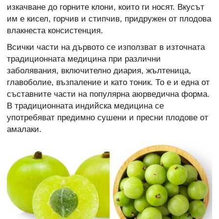
изкачване до горните клони, които ги носят. Вкусът
им е кисел, горчив и стипчив, придружен от плодова
влакнеста консистенция.
Всички части на дървото се използват в източната
традиционната медицина при различни
заболявания, включително диария, жълтеница,
главоболие, възпаление и като тоник. То е и една от
съставните части на популярна аюрведична форма.
В традиционната индийска медицина се
употребяват предимно сушени и пресни плодове от
амалаки.