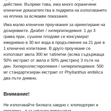
действие. Въпреки това, има много ограничени
клинични доказателства в подкрепа на използването
на еплика за всякакви показания.
Има малко клинични проучвания за ориентиране на
дозировките. Диабет / хиперлипидемия: 1 до 3
грама прах, сушени плодове се консумират
ежедневно в 30 мл вода в продължение на 21 дни в
1 клинично изпитване. В друго проучване се
използват амла 300 мг таблетки (всяка съдържаща
50% екстракт от амла и 50% декстрин) 3 пъти на
ден. Хиперхолестеролемия / хиперлипидемия: 500
мг стандартизиран екстракт от Phyllanthus embilica
два пъти дневно.
Внимание!
Не използвайте билката заедно с клопидогрел и
екосприн - в съчетание повишават