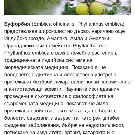
Еуфорбия
(Emblica officinalis, Phyllanthus emblica)
представлява широколистно дърво, наричано още
Индийско грозде, Амалака, Амла и Амалаки.
Принадлежи към семейство Phyllanthaceae.
Phyllanthus emblica е важно лечебно растение в
традиционната индийска система на
аюрведическата медицина. Показано е, че
плодовете, с диетична и лекарствена употреба,
притежават безброй лекарствени ползи, ключително
и антистареещи ефекти. Научните изследвания,
проведени в съответствие с философията на
съвременната медицина, показват, че амла
притежава свойства, които могат да се борят с
болести, свързани с възрастта, като рак, диабет,
сърдечни заболявания, бъбречна недостатъчност,
потискане на имунитета, артрит, катаракта и с