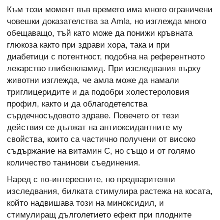
Към този момент във времето има много ограничени
човешки доказателства за Amla, но изглежда много
обещаващо, тъй като може да понижи кръвната
глюкоза както при здрави хора, така и при
диабетици с потентност, подобна на референтното
лекарство глибенкламид. При изследвания върху
животни изглежда, че амла може да намали
триглицеридите и да подобри холестероловия
профил, както и да облагодетелства
сърдечносъдовото здраве. Повечето от тези
действия се дължат на антиоксидантните му
свойства, които са частично получени от високо
съдържание на витамин С, но също и от голямо
количество танинови съединения.
Наред с по-интересните, но предварителни
изследвания, билката стимулира растежа на косата,
който надвишава този на миноксидил, и
стимулиращ дълголетието ефект при плодните