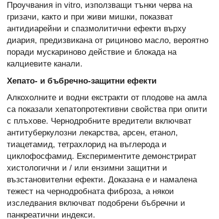
Проучвания in vitro, използващи тънки черва на
гризачи, както и при живи мишки, показват
антидиарейни и спазмолитични ефекти върху
диария, предизвикана от рициново масло, вероятно
поради мускариново действие и блокада на
калциевите канали.
Хепато- и бъбречно-защитни ефекти
Алкохолните и водни екстракти от плодове на амла
са показали хепатопротективни свойства при опити
с плъхове. Чернодробните вредители включват
антитуберкулозни лекарства, арсен, етанол,
тиацетамид, тетрахлорид на въглерода и
циклофосфамид. Експериментите демонстрират
хистологични и / или ензимни защитни и
възстановителни ефекти. Доказана е и намалена
тежест на чернодробната фиброза, а някои
изследвания включват подобрени бъбречни и
панкреатични индекси.