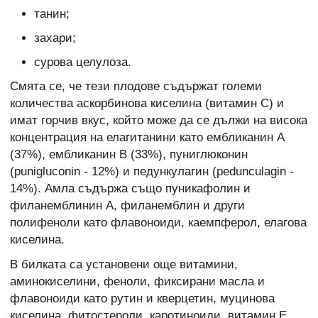
танин;
захари;
сурова целулоза.
Смята се, че тези плодове съдържат големи
количества аскорбинова киселина (витамин С) и
имат горчив вкус, който може да се дължи на висока
концентрация на елагитанини като ембликанин А
(37%), ембликанин В (33%), пуниглюконин
(punigluconin - 12%) и педункулагин (pedunculagin -
14%). Амла съдържа също пуникафолин и
филанемблинин А, филанемблин и други
полифеноли като флавоноиди, каемпферол, елагова
киселина.
В билката са установени още витамини,
аминокиселини, феноли, фиксирани масла и
флавоноиди като рутин и кверцетин, муцинова
киселина, фитостероли, каротиноиди, витамин Е,