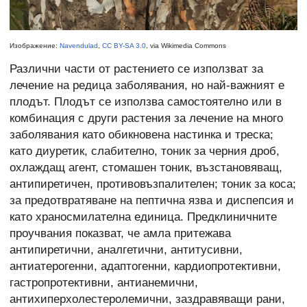
Изображение:
Navendulad
,
CC BY-SA 3.0
, via Wikimedia Commons
Различни части от растението се използват за
лечение на редица заболявания, но най-важният е
плодът. Плодът се използва самостоятелно или в
комбинация с други растения за лечение на много
заболявания като обикновена настинка и треска;
като диуретик, слабително, тоник за черния дроб,
охлаждащ агент, стомашен тоник, възстановяващ,
антипиретичен, противовъзпалителен; тоник за коса;
за предотвратяване на пептична язва и диспепсия и
като храносмилателна единица. Предклиничните
проучвания показват, че амла притежава
антипиретични, аналгетични, антитусивни,
антиатерогенни, адаптогенни, кардиопротективни,
гастропротективни, антианемични,
антихиперхолестеролемични, заздравяващи рани,