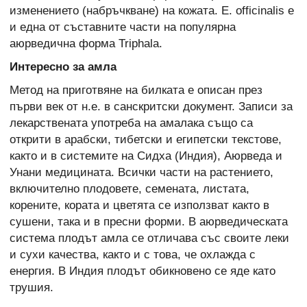
изменението (набръчкване) на кожата. E. officinalis е
и една от съставните части на популярна
аюрведична форма Triphala.
Интересно за амла
Метод на приготвяне на билката е описан през
първи век от н.е. в санскритски документ. Записи за
лекарствената употреба на амалака също са
открити в арабски, тибетски и египетски текстове,
както и в системите на Сидха (Индия), Аюрведа и
Унани медицината. Всички части на растението,
включително плодовете, семената, листата,
корените, кората и цветята се използват както в
сушени, така и в пресни форми. В аюрведическата
система плодът амла се отличава със своите леки
и сухи качества, както и с това, че охлажда с
енергия. В Индия плодът обикновено се яде като
трушия.