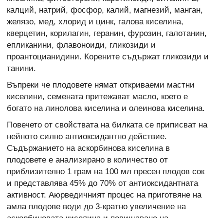
калций, натрий, фосфор, калий, магнезий, манган,
желязо, мед, хлорид и цинк, галова киселина,
кверцетин, корилагин, геранин, фурозин, галотанин,
епликанини, флавоноиди, гликозиди и
проантоцианидини. Корените съдържат гликозиди и
танини.
Въпреки че плодовете нямат откриваеми мастни
киселини, семената притежават масло, което е
богато на линолова киселина и олеинова киселина.
Повечето от свойствата на билката се приписват на
нейното силно антиоксидантно действие.
Съдържанието на аскорбинова киселина в
плодовете е анализирано в количество от
приблизително 1 грам на 100 мл пресен плодов сок
и представлява 45% до 70% от антиоксидантната
активност. Аюрведичният процес на приготвяне на
амла плодове води до 3-кратно увеличение на