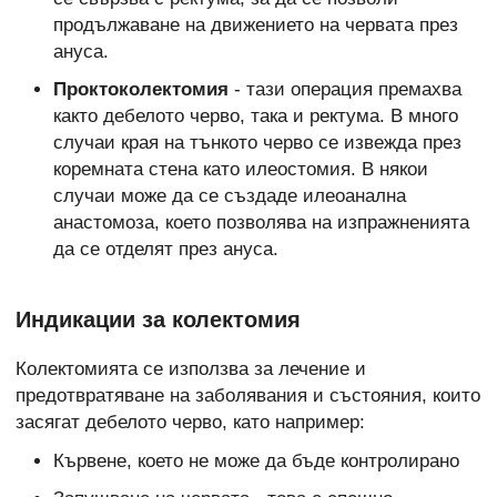
продължаване на движението на червата през
ануса.
Проктоколектомия
- тази операция премахва
както дебелото черво, така и ректума. В много
случаи края на тънкото черво се извежда през
коремната стена като илеостомия. В някои
случаи може да се създаде илеоанална
анастомоза, което позволява на изпражненията
да се отделят през ануса.
Индикации за колектомия
Колектомията се използва за лечение и
предотвратяване на заболявания и състояния, които
засягат дебелото черво, като например:
Кървене, което не може да бъде контролирано