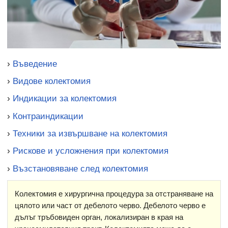
›
Въведение
›
Видове колектомия
›
Индикации за колектомия
›
Контраиндикации
›
Техники за извършване на колектомия
›
Рискове и усложнения при колектомия
›
Възстановяване след колектомия
Колектомия е хирургична процедура за отстраняване на
цялото или част от дебелото черво. Дебелото черво е
дълъг тръбовиден орган, локализиран в края на