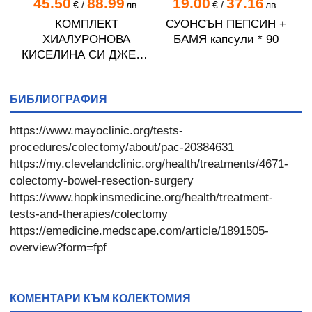
45.50
88.99
19.00
37.16
.
€
/
лв.
€
/
лв.
Н
КОМПЛЕКТ
СУОНСЪН ПЕПСИН +
С
0
ХИАЛУРОНОВА
БАМЯ капсули * 90
КИСЕЛИНА СИ ДЖЕЛИ
желирани стика 2 кутии
* 31
БИБЛИОГРАФИЯ
https://www.mayoclinic.org/tests-
procedures/colectomy/about/pac-20384631
https://my.clevelandclinic.org/health/treatments/4671-
colectomy-bowel-resection-surgery
https://www.hopkinsmedicine.org/health/treatment-
tests-and-therapies/colectomy
https://emedicine.medscape.com/article/1891505-
overview?form=fpf
КОМЕНТАРИ КЪМ КОЛЕКТОМИЯ