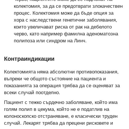
колектомия, за да се предотврати злокачествен
процес. Колектомия може да бъде опция за
хора с наследствени генетични заболявания,
които увеличават риска от рак на дебелото
черво, като например фамилна аденоматозна
полипоза или синдром на Линч.
Контраиндикации
Колектомията няма абсолютни противопоказания,
въпреки че общото състояние на пациента и
показанията за операция трябва да се оценяват за
всеки случай поотделно.
Пациент с тежко сърдечно заболяване, който има
голям полип в цекума, който не е податлив на
колоноскопско отстраняване, е класически труден
случай. Лекарят трябва да прецени рисковете и