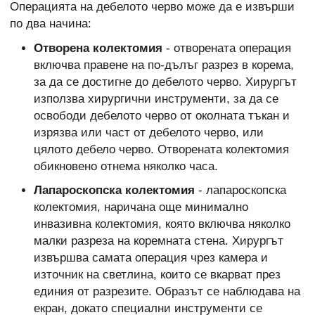
Операцията на дебелото черво може да е извърши
по два начина:
Отворена колектомия
- отворената операция
включва правене на по-дълъг разрез в корема,
за да се достигне до дебелото черво. Хирургът
използва хирургични инструменти, за да се
освободи дебелото черво от околната тъкан и
изрязва или част от дебелото черво, или
цялото дебело черво. Отворената колектомия
обикновено отнема няколко часа.
Лапароскопска колектомия
- лапароскопска
колектомия, наричана още минимално
инвазивна колектомия, която включва няколко
малки разреза на коремната стена. Хирургът
извършва самата операция чрез камера и
източник на светлина, които се вкарват през
единия от разрезите. Образът се наблюдава на
екран, докато специални инструменти се