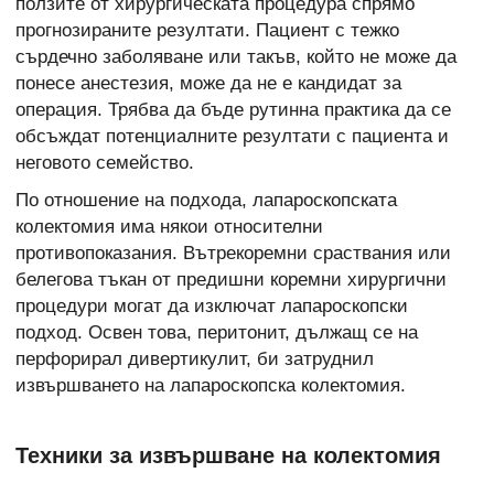
ползите от хирургическата процедура спрямо
прогнозираните резултати. Пациент с тежко
сърдечно заболяване или такъв, който не може да
понесе анестезия, може да не е кандидат за
операция. Трябва да бъде рутинна практика да се
обсъждат потенциалните резултати с пациента и
неговото семейство.
По отношение на подхода, лапароскопската
колектомия има някои относителни
противопоказания. Вътрекоремни сраствания или
белегова тъкан от предишни коремни хирургични
процедури могат да изключат лапароскопски
подход. Освен това, перитонит, дължащ се на
перфорирал дивертикулит, би затруднил
извършването на лапароскопска колектомия.
Техники за извършване на колектомия