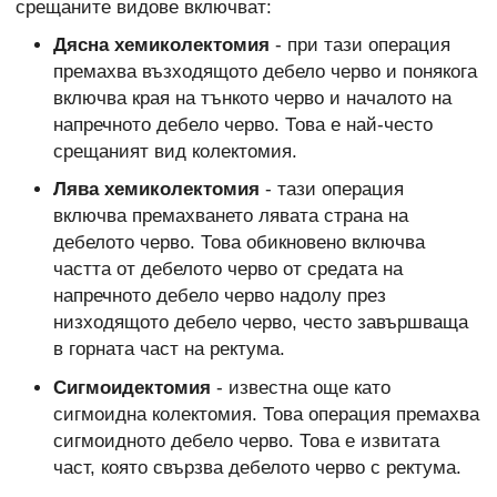
срещаните видове включват:
Дясна хемиколектомия
- при тази операция
премахва възходящото дебело черво и понякога
включва края на тънкото черво и началото на
напречното дебело черво. Това е най-често
срещаният вид колектомия.
Лява хемиколектомия
- тази операция
включва премахването лявата страна на
дебелото черво. Това обикновено включва
частта от дебелото черво от средата на
напречното дебело черво надолу през
низходящото дебело черво, често завършваща
в горната част на ректума.
Сигмоидектомия
- известна още като
сигмоидна колектомия. Това операция премахва
сигмоидното дебело черво. Това е извитата
част, която свързва дебелото черво с ректума.