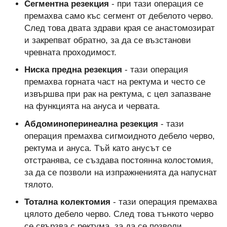
Сегментна резекция
- при тази операция се
премахва само къс сегмент от дебелото черво.
След това двата здрави края се анастомозират
и закрепват обратно, за да се възстанови
чревната проходимост.
Ниска предна резекция
- тази операция
премахва горната част на ректума и често се
извършва при рак на ректума, с цел запазване
на функцията на ануса и червата.
Абдоминоперинеална резекция
- тази
операция премахва сигмоидното дебело черво,
ректума и ануса. Тъй като анусът се
отстранява, се създава постоянна колостомия,
за да се позволи на изпражненията да напуснат
тялото.
Тотална колектомия
- тази операция премахва
цялото дебело черво. След това тънкото черво
се свързва с ректума, за да се позволи