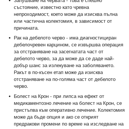
Запушване на червата - това е спешно
състояние, известно като чревна
непроходимост, което може да изисква пълна
или частична колектомия, в зависимост от
причината.
Рак на дебелото черво - има диагностициран
дебелочревен карцином, се извършва операция
за отстраняване на засегнатата част от
дебелото черво, за да може да се даде най-
добър шанс за излекуване на заболяването.
Ракът в по-късен етап може да изисква
отстраняване на по-голяма част от дебелото
черво.
Болест на Крон - при липса на ефект от
медикаментозно лечение на болест на Крон, се
пристъпва към оперативно лечение. Колектомия
може да бъде опция и ако се открият
предракови промени по време на изследване на