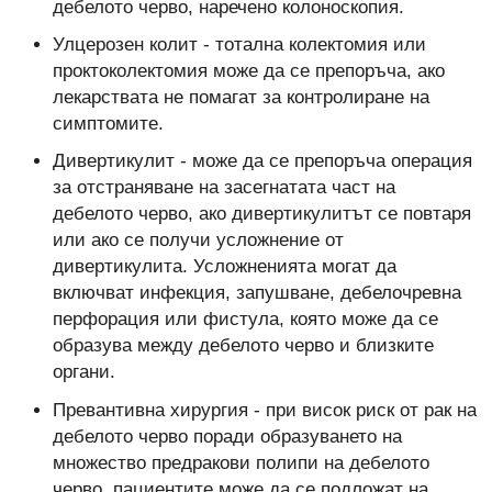
дебелото черво, наречено колоноскопия.
Улцерозен колит - тотална колектомия или
проктоколектомия може да се препоръча, ако
лекарствата не помагат за контролиране на
симптомите.
Дивертикулит - може да се препоръча операция
за отстраняване на засегнатата част на
дебелото черво, ако дивертикулитът се повтаря
или ако се получи усложнение от
дивертикулита. Усложненията могат да
включват инфекция, запушване, дебелочревна
перфорация или фистула, която може да се
образува между дебелото черво и близките
органи.
Превантивна хирургия - при висок риск от рак на
дебелото черво поради образуването на
множество предракови полипи на дебелото
черво, пациентите може да се подложат на