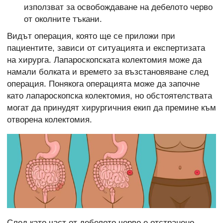
използват за освобождаване на дебелото черво
от околните тъкани.
Видът операция, която ще се приложи при
пациентите, зависи от ситуацията и експертизата
на хирурга. Лапароскопската колектомия може да
намали болката и времето за възстановяване след
операция. Понякога операцията може да започне
като лапароскопска колектомия, но обстоятелствата
могат да принудят хирургичния екип да премине към
отворена колектомия.
След като част от дебелото черво е отстранено,