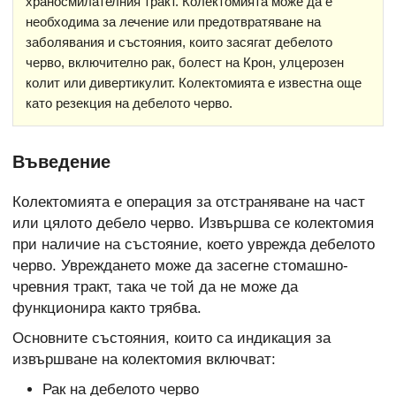
храносмилателния тракт. Колектомията може да е
необходима за лечение или предотвратяване на
заболявания и състояния, които засягат дебелото
черво, включително рак, болест на Крон, улцерозен
колит или дивертикулит. Колектомията е известна още
като резекция на дебелото черво.
Въведение
Колектомията е операция за отстраняване на част
или цялото дебело черво. Извършва се колектомия
при наличие на състояние, което уврежда дебелото
черво. Увреждането може да засегне стомашно-
чревния тракт, така че той да не може да
функционира както трябва.
Основните състояния, които са индикация за
извършване на колектомия включват:
Рак на дебелото черво