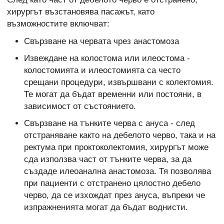
хирургът възстановява пасажът, като
възможностите включват:
Свързване на червата чрез анастомоза
Извеждане на колостома или илеостома -
колостомията и илеостомията са често
срещани процедури, извършвани с колектомия.
Те могат да бъдат временни или постояни, в
зависимост от състоянието.
Свързване на тънките черва с ануса - след
отстраняване както на дебелото черво, така и на
ректума при проктоколектомия, хирургът може
сда използва част от тънките черва, за да
създаде илеоанална анастомоза. Тя позволява
при пациенти с отстранено цялостно дебело
черво, да се изхождат през ануса, въпреки че
изпражненията могат да бъдат воднисти.