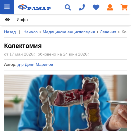
Инфо
Назад
|
Начало
Медицинска енциклопедия
Лечения
Коле
Колектомия
от 17 май 2026г., обновено на 24 юни 2026г.
Автор:
д-р Деян Маринов