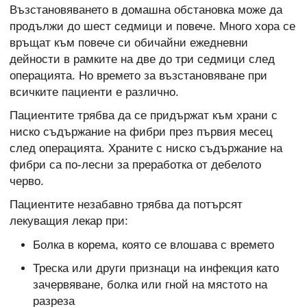
Възстановяването в домашна обстановка може да
продължи до шест седмици и повече. Много хора се
връщат към повече си обичайни ежедневни
дейности в рамките на две до три седмици след
операцията. Но времето за възстановяване при
всичките пациенти е различно.
Пациентите трябва да се придържат към храни с
ниско съдържание на фибри през първия месец
след операцията. Храните с ниско съдържание на
фибри са по-лесни за преработка от дебелото
черво.
Пациентите незабавно трябва да потърсят
лекуващия лекар при:
Болка в корема, която се влошава с времето
Треска или други признаци на инфекция като
зачервяване, болка или гной на мястото на
разреза