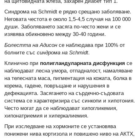
на щитовидната жлеза, захарен диабет тип 1.
Синдрома на Schmidt е рядко срещано заболяване.
Неговата честота е около 1,5-4,5 случая на 100 000
души. Заболяването засяга по-често жени и се
изявява обикновено между 30-40 години.
Болестта на Адисон
се наблюдава при 100% от
болните със
синдрома на Schmidt
.
Клинично при
полигландуларната дисфункция
се
наблюдават лесна умора, отпадналост, намаляване
на телесната маса, пигментация на кожата, болка в
корема, гадене, повръщане и нарушения в
дефекацията. Засягането на сърдечно-съдовата
система се характеризира със синкопи и хипотония.
Често могат да се наблюдават хипогликемия,
хипонатриемия и хиперкалиемия.
При изследване на хормоните се установява
понижени нива кортизола и повишено ниво на АКТХ,