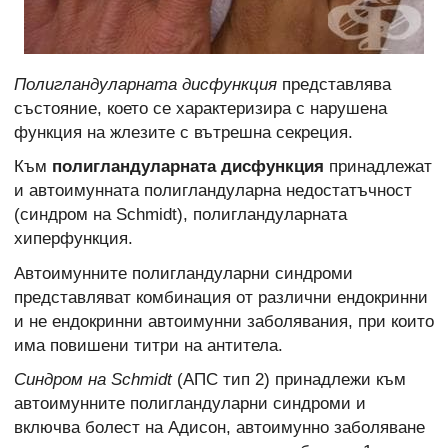
Полигландуларната дисфункция
представлява
състояние, което се характеризира с нарушена
функция на жлезите с вътрешна секреция.
Към
полигландуларната дисфункция
принадлежат
и автоимуннaта полигландуларна недостатъчност
(синдром на Schmidt), полигландуларната
хиперфункция.
Автоимунните полигландуларни синдроми
представляват комбинация от различни ендокринни
и не ендокринни автоимунни заболявания, при които
има повишени титри на антитела.
Синдром на Schmidt
(АПС тип 2) принадлежи към
автоимунните полигландуларни синдроми и
включва болест на Адисон, автоимунно заболяване