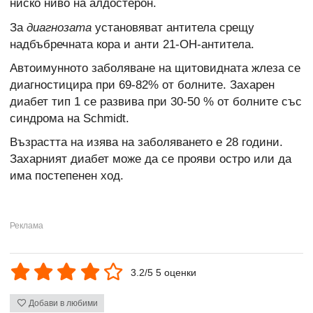
ниско ниво на алдостерон.
За
диагнозата
установяват антитела срещу
надбъбречната кора и анти 21-ОН-антитела.
Автоимунното заболяване на щитовидната жлеза се
диагностицира при 69-82% от болните. Захарен
диабет тип 1 се развива при 30-50 % от болните със
синдрома на Schmidt.
Възрастта на изява на заболяването е 28 години.
Захарният диабет може да се прояви остро или да
има постепенен ход.
3.2/5 5 оценки
Добави в любими