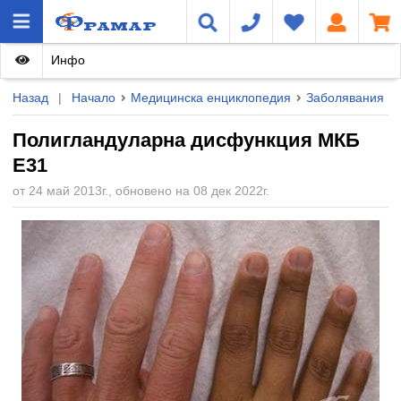
Инфо
Назад
|
Начало
Медицинска енциклопедия
Заболявания
Полигландуларна дисфункция МКБ
E31
от 24 май 2013г., обновено на 08 дек 2022г.