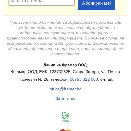
При възникнало съмнение за здравословен проблем или
нужда от лечение, моля винаги се обръщайте за
медицинска консултация към квалифициран и
правоспособен лекар или фармацевт. В никакъв случай не
възприемайте дадената Ви чрез сайта информация като
абсолютно достоверна и правилна, дори и същата да се
окаже такава.
Данни на Фрамар ООД:
Фрамар ООД, ЕИК: 123732525, Стара Загора, ул. Петър
Парчевич № 26, телефон:
0875 / 322 000
, e-mail:
office@framar.bg
За контакт