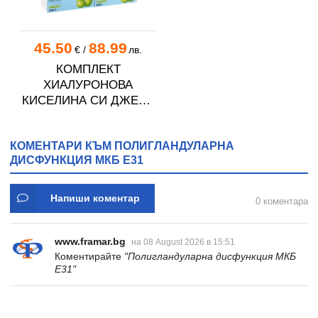
45.50
88.99
€
/
лв.
КОМПЛЕКТ
ХИАЛУРОНОВА
КИСЕЛИНА СИ ДЖЕЛИ
желирани стика 2 кутии
* 31
КОМЕНТАРИ КЪМ ПОЛИГЛАНДУЛАРНА
ДИСФУНКЦИЯ МКБ E31
Напиши коментар
0 коментара
www.framar.bg
на 08 August 2026 в 15:51
Коментирайте
"Полигландуларна дисфункция МКБ
E31"