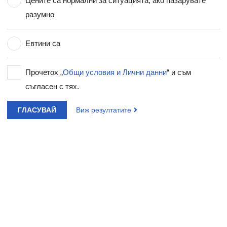
Цените са нормални за ситуацията, ако пазарувате
разумно
Евтини са
Прочетох „
Общи условия и Лични данни
“ и съм
съгласен с тях.
ГЛАСУВАЙ
Виж резултатите