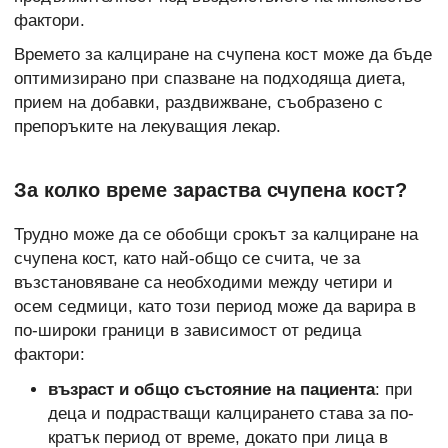
фактори.
Времето за калциране на счупена кост може да бъде
оптимизирано при спазване на подходяща диета,
прием на добавки, раздвижване, съобразено с
препоръките на лекуващия лекар.
За колко време зараства счупена кост?
Трудно може да се обобщи срокът за калциране на
счупена кост, като най-общо се счита, че за
възстановяване са необходими между четири и
осем седмици, като този период може да варира в
по-широки граници в зависимост от редица
фактори:
възраст и общо състояние на пациента
: при
деца и подрастващи калцирането става за по-
кратък период от време, докато при лица в