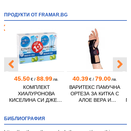
ПРОДУКТИ ОТ FRAMAR.BG
я!
45.50
88.99
40.39
79.00
в.
€
/
лв.
€
/
лв.
С
КОМПЛЕКТ
ВАРИТЕКС ПАМУЧНА
ХИАЛУРОНОВА
ОРТЕЗА ЗА КИТКА С
КИСЕЛИНА СИ ДЖЕЛИ
АЛОЕ ВЕРА И
П
желирани стика 2 кутии
СРЕБЪРНИ НИШКИ
* 31
модел 165
БИБЛИОГРАФИЯ