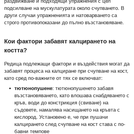
раздвижване и подходящи упражнения с цел
подсилване на
мускулатурата около счупването. В
други случаи упражненията и натоварването са
строго противопоказани до пълно възстановяване.
Кои фактори забавят калцирането на
костта?
Редица подлежащи фактори и въздействия могат да
забавят процеса на калциране при счупване на кост,
като сред по-важните от тях се включват:
тютюнопушене
: тютюнопушенето забавя
възстановяването, като влошава снабдяването с
кръв, води до констрикция (свиване) на
съдовете, намалява насищането на кръвта с
кислород. Установено е, че при пушачи
калцирането след счупване на кост става с по-
бавни темпове