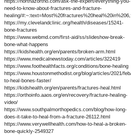
https://northazortho.com/ask-the-expert/everything-you-
need-to-know-about-fractures-and-fracture-
healing/#:~:text=Most%20fractures%20heal%20in%206
https://my.clevelandclinic.org/health/diseases/15241-
bone-fractures
https://www.webmd.com/first-aid/ss/slideshow-break-
bone-what-happens
https://kidshealth.org/en/parents/broken-arm.html
https://www.medicalnewstoday.com/articles/322419
https://www.foothealthfacts.org/conditions/bone-healing
https://www.houstonmethodist.org/blog/articles/2021/feb/
to-heal-bones-faster/
https://kidshealth.org/en/parents/fractures-heal.html
https://orthoinfo.aaos.org/en/recovery/fracture-healing-
video/
https://www.southpalmorthopedics.com/blog/how-long-
does-it-take-to-heal-from-a-fracture-26112.html
https://www.verywellhealth.com/how-to-heal-a-broken-
bone-quickly-2549327