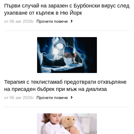
Първи случай на заразен с Бурбонски вирус след
ухапване от кърлеж в Ню Йорк
от 06 авг 2026г.
Прочети повече
Терапия с теклистамаб предотврати отхвърляне
на присаден бъбрек при мъж на диализа
от 06 авг 2026г.
Прочети повече