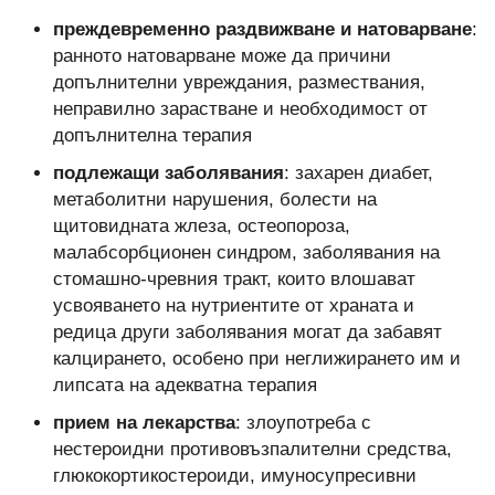
преждевременно раздвижване и натоварване
:
ранното натоварване може да причини
допълнителни увреждания, размествания,
неправилно зарастване и необходимост от
допълнителна терапия
подлежащи заболявания
: захарен диабет,
метаболитни нарушения, болести на
щитовидната жлеза, остеопороза,
малабсорбционен синдром, заболявания на
стомашно-чревния тракт, които влошават
усвояването на нутриентите от храната и
редица други заболявания могат да забавят
калцирането, особено при неглижирането им и
липсата на адекватна терапия
прием на лекарства
: злоупотреба с
нестероидни противовъзпалителни средства,
глюкокортикостероиди, имуносупресивни