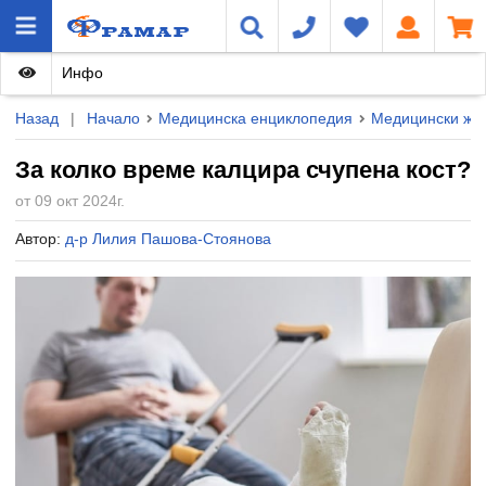
Инфо
Назад
|
Начало
Медицинска енциклопедия
Медицински жу
За колко време калцира счупена кост?
от 09 окт 2024г.
Автор:
д-р Лилия Пашова-Стоянова