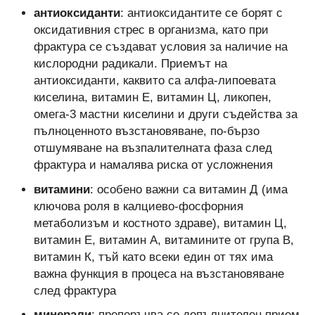
антиоксиданти
: антиоксидантите се борят с
оксидативния стрес в организма, като при
фрактура се създават условия за наличие на
кислородни радикали. Приемът на
антиоксиданти, каквито са алфа-липоевата
киселина, витамин Е, витамин Ц, ликопен,
омега-3 мастни киселини и други съдейства за
пълноценното възстановяване, по-бързо
отшумяване на възпалителната фаза след
фрактура и намалява риска от усложнения
витамини
: особено важни са витамин Д (има
ключова роля в калциево-фосфорния
метаболизъм и костното здраве), витамин Ц,
витамин Е, витамин А, витамините от група В,
витамин К, тъй като всеки един от тях има
важна функция в процеса на възстановяване
след фрактура
минерали
: препоръчва се допълнителен прием