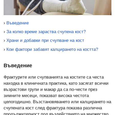
›
Въведение
›
За колко време зараства счупена кост?
›
Храни и добавки при счупване на кост
›
Кои фактори забавят калцирането на костта?
Въведение
Фрактурите или счупванията на костите са честа
находка в клиничната практика, като засягат всички
възрастови групи и макар да са по-чести през
зимните месеци, показват висока честота
целогодишно. Възстановяването или калцирането на
счупената кост след фрактура показва различна
продължителност под въздействието на множество