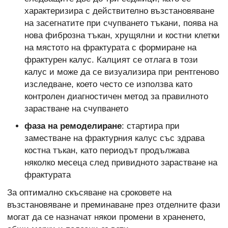
характеризира с действително възстановяване
на засегнатите при счупването тъкани, поява на
нова фиброзна тъкан, хрущялни и костни клетки
на мястото на фрактурата с формиране на
фрактурен калус. Калцият се отлага в този
калус и може да се визуализира при рентгеново
изследване, което често се използва като
контролен диагностичен метод за правилното
зарастване на счупването
фаза на ремоделиране
: стартира при
заместване на фрактурния калус със здрава
костна тъкан, като периодът продължава
няколко месеца след привидното зарастване на
фрактурата
За оптимално скъсяване на сроковете на
възстановяване и преминаване през отделните фази
могат да се назначат някои промени в храненето,