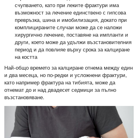
счупването, като при леките фрактури има
възможност за лечение единствено с гипсова
превръзка, шина и имобилизация, докато при
комплицираните случаи може да се наложи
хирургично лечение, поставяне на импланти и
други, което може да удължи възстановителния
период и да повлияе върху срока за калциране
на костта
Най-общо времето за калциране отнема между един
и два месеца, но по-редки и усложнени фрактури,
като например фрактура на тибията, може да
отнемат до и над двадесет седмици за пълно
възстановяване.