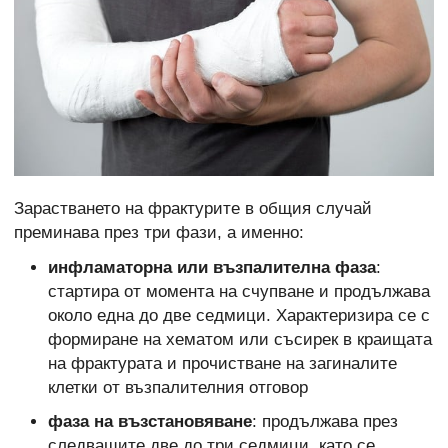
Зарастването на фрактурите в общия случай
преминава през три фази, а именно:
инфламаторна или възпалителна фаза
:
стартира от момента на счупване и продължава
около една до две седмици. Характеризира се с
формиране на хематом или съсирек в краищата
на фрактурата и прочистване на загиналите
клетки от възпалителния отговор
фаза на възстановяване
: продължава през
следващите две до три седмици, като се