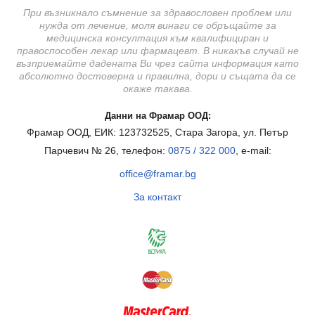
При възникнало съмнение за здравословен проблем или
нужда от лечение, моля винаги се обръщайте за
медицинска консултация към квалифициран и
правоспособен лекар или фармацевт. В никакъв случай не
възприемайте дадената Ви чрез сайта информация като
абсолютно достоверна и правилна, дори и същата да се
окаже такава.
Данни на Фрамар ООД:
Фрамар ООД, ЕИК: 123732525, Стара Загора, ул. Петър
Парчевич № 26, телефон:
0875 / 322 000
, e-mail:
office@framar.bg
За контакт