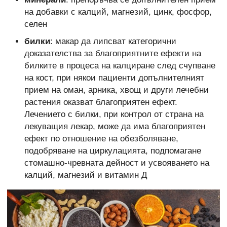
на добавки с калций, магнезий, цинк, фосфор,
селен
билки
: макар да липсват категорични
доказателства за благоприятните ефекти на
билките в процеса на калциране след счупване
на кост, при някои пациенти допълнителният
прием на оман, арника, хвощ и други лечебни
растения оказват благоприятен ефект.
Лечението с билки, при контрол от страна на
лекуващия лекар, може да има благоприятен
ефект по отношение на обезболяване,
подобряване на циркулацията, подпомагане
стомашно-чревната дейност и усвояването на
калций, магнезий и витамин Д