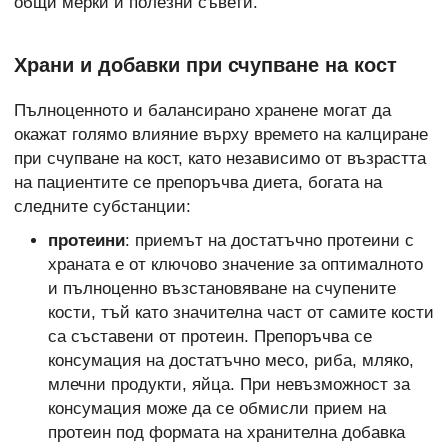
общи мерки и полезни съвети.
Храни и добавки при счупване на кост
Пълноценното и балансирано хранене могат да
окажат голямо влияние върху времето на калциране
при счупване на кост, като независимо от възрастта
на пациентите се препоръчва диета, богата на
следните субстанции:
протеини
: приемът на достатъчно протеини с
храната е от ключово значение за оптималното
и пълноценно възстановяване на счупените
кости, тъй като значителна част от самите кости
са съставени от протеин. Препоръчва се
консумация на достатъчно месо, риба, мляко,
млечни продукти, яйца. При невъзможност за
консумация може да се обмисли прием на
протеин под формата на хранителна добавка