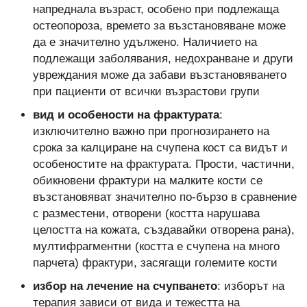
напреднала възраст, особено при подлежаща
остеопороза, времето за възстановяване може
да е значително удължено. Наличието на
подлежащи заболявания, недохранване и други
увреждания може да забави възстановяването
при пациенти от всички възрастови групи
вид и особености на фрактурата
:
изключително важно при прогнозирането на
срока за калциране на счупена кост са видът и
особеностите на фрактурата. Прости, частични,
обикновени фрактури на малките кости се
възстановяват значително по-бързо в сравнение
с разместени, отворени (костта нарушава
целостта на кожата, създавайки отворена рана),
мултифрагментни (костта е счупена на много
парчета) фрактури, засягащи големите кости
избор на лечение на счупването
: изборът на
терапия зависи от вида и тежестта на