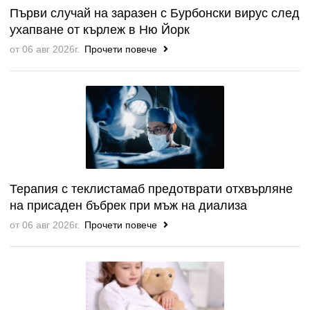
Първи случай на заразен с Бурбонски вирус след
ухапване от кърлеж в Ню Йорк
от 06 авг 2026г.
Прочети повече
Терапия с теклистамаб предотврати отхвърляне
на присаден бъбрек при мъж на диализа
от 06 авг 2026г.
Прочети повече