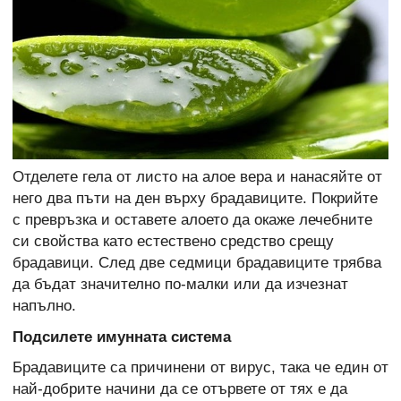
Отделете гела от листо на алое вера и нанасяйте от
него два пъти на ден върху брадавиците. Покрийте
с превръзка и оставете алоето да окаже лечебните
си свойства като естествено средство срещу
брадавици. След две седмици брадавиците трябва
да бъдат значително по-малки или да изчезнат
напълно.
Подсилете имунната система
Брадавиците са причинени от вирус, така че един от
най-добрите начини да се отървете от тях е да