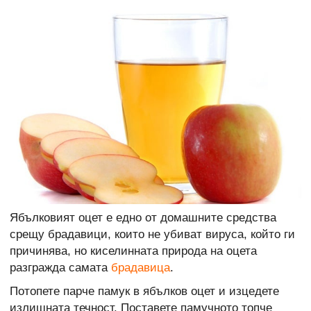
Ябълковият оцет е едно от домашните средства
срещу брадавици, които не убиват вируса, който ги
причинява, но киселинната природа на оцета
разгражда самата
брадавица
.
Потопете парче памук в ябълков оцет и изцедете
излишната течност. Поставете памучното топче