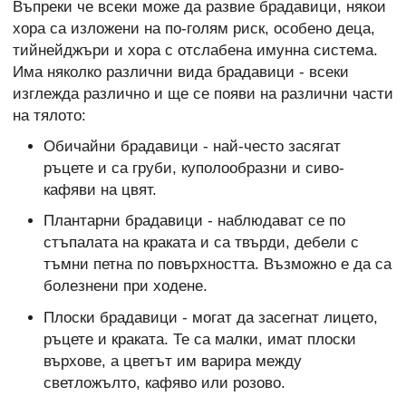
Въпреки че всеки може да развие брадавици, някои
хора са изложени на по-голям риск, особено деца,
тийнейджъри и хора с отслабена имунна система.
Има няколко различни вида брадавици - всеки
изглежда различно и ще се появи на различни части
на тялото:
Обичайни брадавици - най-често засягат
ръцете и са груби, куполообразни и сиво-
кафяви на цвят.
Плантарни брадавици - наблюдават се по
стъпалата на краката и са твърди, дебели с
тъмни петна по повърхността. Възможно е да са
болезнени при ходене.
Плоски брадавици - могат да засегнат лицето,
ръцете и краката. Те са малки, имат плоски
върхове, а цветът им варира между
светложълто, кафяво или розово.