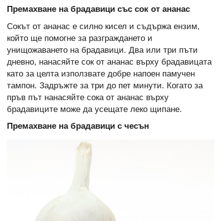
Премахване на брадавици със сок от ананас
Сокът от ананас е силно кисел и съдържа ензим,
който ще помогне за разграждането и
унищожаването на брадавици. Два или три пъти
дневно, нанасяйте сок от ананас върху брадавицата
като за целта използвате добре напоен памучен
тампон. Задръжте за три до пет минути. Когато за
пръв път нанасяйте сока от ананас върху
брадавиците може да усещате леко щипане.
Премахване на брадавици с чесън