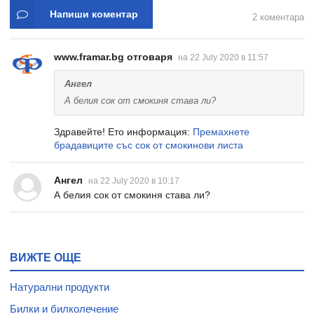
Напиши коментар
2 коментара
www.framar.bg отговаря
на 22 July 2020 в 11:57
Ангел
А белия сок от смокиня става ли?
Здравейте! Ето информация:
Премахнете
брадавиците със сок от смокинови листа
Ангел
на 22 July 2020 в 10:17
А белия сок от смокиня става ли?
ВИЖТЕ ОЩЕ
Натурални продукти
Билки и билколечение