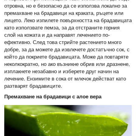
отровна, но е безопасно да се използва локално за
премахване на брадавици на краката, ръцете или
лицето. Леко изпилете повърхността на брадавицата
като използвате пемза, за да отстраните горния
слой на кожата и да направят лечението по-
ефективно. След това стрийте растението много
добре, за да можете да извлечете достатъчно сок, с
който да покриете брадавицата. Може да повтаряте
неколкократно, но ако възникне обрив или дразнене,
изплакнете незабавно и изберете друг начин на
лечение. Ензимите в сока от млечок действат като
разтварят брадавиците.
Премахване на брадавици с алое вера