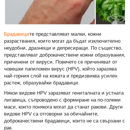
Брадавици
те представляват малки, кожни
разраствания, които могат да бъдат изключително
неудобни, дразнещи и депресиращи. По същество,
представляват доброкачествени кожни образувания,
причинени от вируси. Повечето се причиняват от
човешки папиломен вирус (HPV), който заразява
най-горния слой на кожата и предизвиква усилен
растеж, образувайки брадавици.
Някои видове HPV заразяват гениталната и устната
лигавица, съпроводено с формиране на по-големи
маси, които понякога могат да станат ракови. Други
видове HPV са отговорни за обичайните,
доброкачествени брадавици, които не са свързани с
рак.