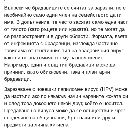
Въпреки че брадавиците се считат за заразни, не е
необичайно само един член на семейството да ги
има. В допълнение, те често засягат само една част
от тялото (като ръцете или краката), но те могат да
се разпространят и в други области. Формата, взета
от инфекцията с брадавици, изглежда частично
зависима от генетичния тип на брадавичния вирус,
както и от анатомичното му разположение.
Например, един и същ тип брадавици може да
причини, както обикновени, така и плантарни
брадавици.
Заразяване с човешки папиломен вирус (HPV) може
да настъпи ако по някакъв начин нараните кожата си
и след това докоснете някой друг, който е носител.
Предаване на вируса може да се осъществи и чрез
споделяне на общи кърпи, бръсначи или други
предмети за лична хигиена.