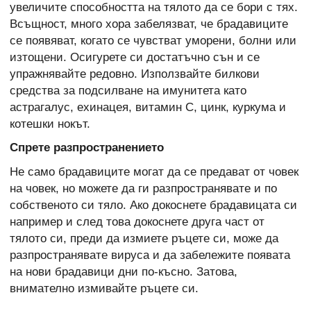
увеличите способността на тялото да се бори с тях.
Всъщност, много хора забелязват, че брадавиците
се появяват, когато се чувстват уморени, болни или
изтощени. Осигурете си достатъчно сън и се
упражнявайте редовно. Използвайте билкови
средства за подсилване на имунитета като
астрагалус, ехинацея, витамин С, цинк, куркума и
котешки нокът.
Спрете разпространението
Не само брадавиците могат да се предават от човек
на човек, но можете да ги разпространявате и по
собственото си тяло. Ако докоснете брадавицата си
например и след това докоснете друга част от
тялото си, преди да измиете ръцете си, може да
разпространявате вируса и да забележите появата
на нови брадавици дни по-късно. Затова,
внимателно измивайте ръцете си.