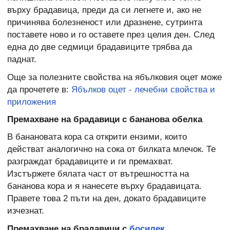
върху брадавица, преди да си легнете и, ако не
причинява болезненост или дразнене, сутринта
поставете ново и го оставете през целия ден. След
една до две седмици брадавиците трябва да
паднат.
Още за полезните свойства на ябълковия оцет може
да прочетете в:
Ябълков оцет - лечебни свойства и
приложения
Премахване на брадавици с бананова обелка
В банановата кора са открити ензими, които
действат аналогично на сока от билката млечок. Те
разграждат брадавиците и ги премахват.
Изстържете бялата част от вътрешността на
бананова кора и я нанесете върху брадавицата.
Правете това 2 пъти на ден, докато брадавиците
изчезнат.
Премахване на брадавици с
б
осилек