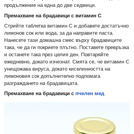
продължение на една до две седмици.
Премахване на брадавици с витамин С
Стрийте таблетка витамин С и добавете достатъчно
лимонов сок или вода, за да направите паста.
Нанесете тази домашна смес върху брадавиците
така, че да ги покриете плътно. Поставете превръзка
и останете така през целия ден. Повтаряйте
ежедневно, докато изчезнат. Смята се, че витамин С
унищожава вируса, докато киселинността на
лимоновия сок допълнително подпомага
разграждането на брадавицата.
Премахване на брадавици с
п
челен мед