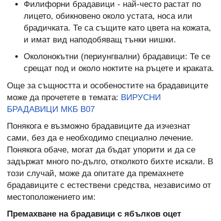
Филифорни брадавици - най-често растат по
лицето, обикновено около устата, носа или
брадичката. Те са същите като цвета на кожата,
и имат вид наподобяващ тънки нишки.
Околонокътни (периунгвални) брадавици: Те се
срещат под и около ноктите на ръцете и краката.
Още за същността и особеностите на брадавиците
може да прочетете в темата:
ВИРУСНИ
БРАДАВИЦИ МКБ B07
Понякога е възможно брадавиците да изчезнат
сами, без да е необходимо специално лечение.
Понякога обаче, могат да бъдат упорити и да се
задържат много по-дълго, отколкото бихте искали. В
този случай, може да опитате да премахнете
брадавиците с естествени средства, независимо от
местоположението им:
Премахване на брадавици с ябълков оцет