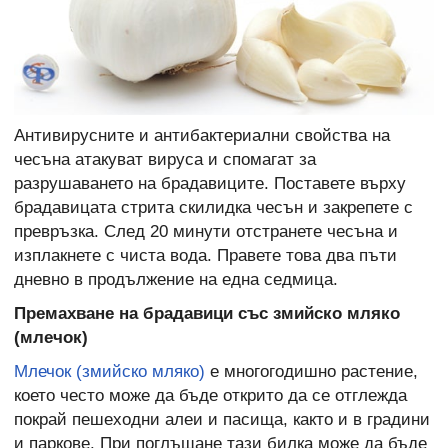
Антивирусните и антибактериални свойства на
чесъна атакуват вируса и спомагат за
разрушаването на брадавиците. Поставете върху
брадавицата стрита скилидка чесън и закрепете с
превръзка. След 20 минути отстранете чесъна и
изплакнете с чиста вода. Правете това два пъти
дневно в продължение на една седмица.
Премахване на брадавици със змийско мляко
(млечок)
Млечок (змийско мляко)
е многогодишно растение,
което често може да бъде открито да се отглежда
покрай пешеходни алеи и пасища, както и в градини
и паркове. При поглъщане тази билка може да бъде