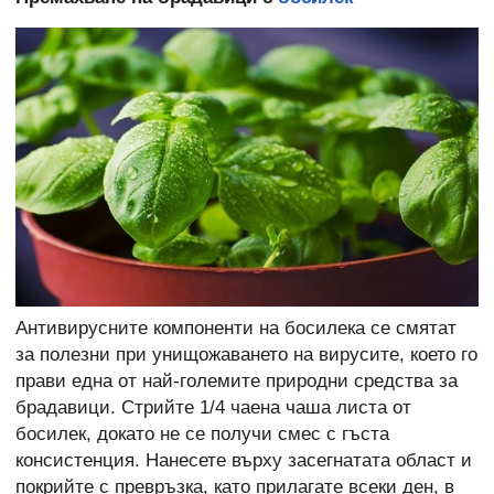
Антивирусните компоненти на босилека се смятат
за полезни при унищожаването на вирусите, което го
прави една от най-големите природни средства за
брадавици. Стрийте 1/4 чаена чаша листа от
босилек, докато не се получи смес с гъста
консистенция. Нанесете върху засегнатата област и
покрийте с превръзка, като прилагате всеки ден, в