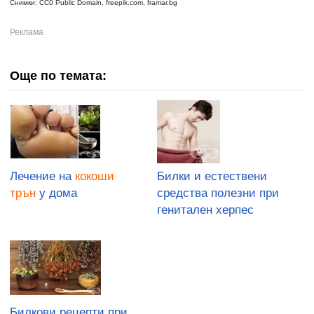
Снимки: CC0 Public Domain, freepik.com, framar.bg
Още по темата:
Лечение на
кокоши
Билки и естествени
трън
у дома
средства полезни при
генитален херпес
Билкови рецепти при