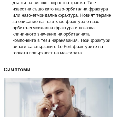
дължи на високо скоростна травма. Тя е
известна също като назо-орбитална фрактура
или назо-етмоидална фрактура. Новият термин
за описание на този клас фрактура е назо-
орбито-етмоидална
фрактура и показва
клиничното значение на орбиталната
компонента в тези наранявания. Тези фрактури
винаги са свързани с Le Fort фрактурите на
горната повърхност на максилата.
Симптоми