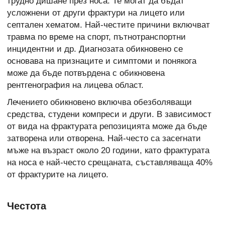
трудно дишане през носа. Те могат да бъдат
усложнени от други фрактури на лицето или
септален хематом. Най-честите причини включват
травма по време на спорт, пътнотранспортни
инцидентни и др. Диагнозата обикновено се
основава на признаците и симптоми и понякога
може да бъде потвърдена с обикновена
рентгенография на лицева област.
Лечението обикновено включва обезболяващи
средства, студени компреси и други. В зависимост
от вида на фрактурата репозицията може да бъде
затворена или отворена. Най-често са засегнати
мъже на възраст около 20 години, като фрактурата
на носа е най-често срещаната, съставляваща 40%
от фрактурите на лицето.
Честота