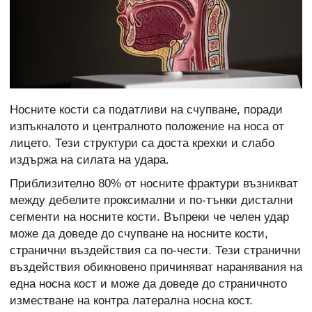
Носните кости са податливи на счупване, поради
изпъкналото и централното положение на носа от
лицето. Тези структури са доста крехки и слабо
издържа на силата на удара.
Приблизително 80% от носните фрактури възникват
между дебелите проксимални и по-тънки дистални
сегменти на носните кости. Въпреки че челен
удар
може да доведе до счупване на носните кости,
странични въздействия са по-чести. Тези странични
въздействия обикновено причиняват наранявания на
една носна кост и може да доведе до страничното
изместване на контра латерална носна кост.