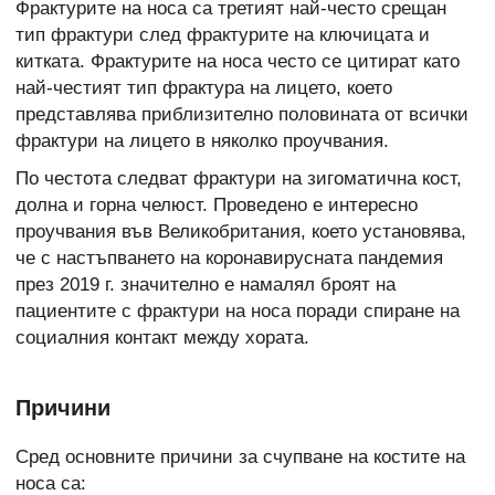
Фрактурите на носа са третият най-често срещан
тип фрактури след фрактурите на ключицата и
китката. Фрактурите на носа често се цитират като
най-честият тип фрактура на лицето, което
представлява приблизително половината от всички
фрактури на лицето в няколко проучвания.
По честота следват фрактури на зигоматична кост,
долна и горна челюст. Проведено е интересно
проучвания във Великобритания, което установява,
че
с настъпването на коронавирусната пандемия
през 2019 г. значително е намалял броят на
пациентите с фрактури на носа поради спиране на
социалния контакт между хората.
Причини
Сред основните причини за счупване на костите на
носа са: