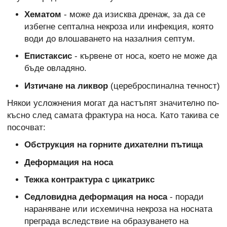
Хематом
- може да изисква дренаж, за да се
избегне септална некроза или инфекция, която
води до влошаването на назалния септум.
Епистаксис
- кървене от носа, което не може да
бъде овладяно.
Изтичане на ликвор
(цереброспинална течност)
Някои усложнения могат да настъпят значително по-
късно след самата фрактура на носа. Като такива се
посочват:
Обструкция на горните дихателни пътища
Деформация на носа
Тежка контрактура с цикатрикс
Седловидна деформация на носа
- поради
нараняване или исхемична некроза на носната
преграда вследствие на образуването на