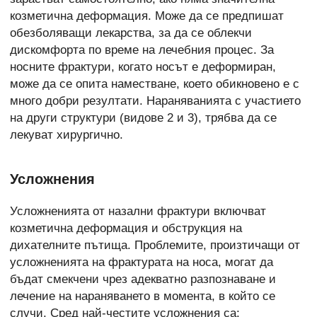
козметична деформация. Може да се предпишат
обезболяващи лекарства, за да се облекчи
дискомфорта по време на лечебния процес. За
носните фрактури, когато носът е деформиран,
може да се
опита наместване, което обикновено е с
много добри резултати. Нараняванията с участието
на други структури (видове 2 и 3), трябва да се
лекуват хирургично.
Усложнения
Усложненията от назални фрактури включват
козметична деформация и обструкция на
дихателните пътища. Проблемите, произтичащи от
усложненията на фрактурата на носа, могат да
бъдат смекчени чрез адекватно разпознаване и
лечение на нараняването в момента, в който се
случи. Сред най-честите усложнения са: