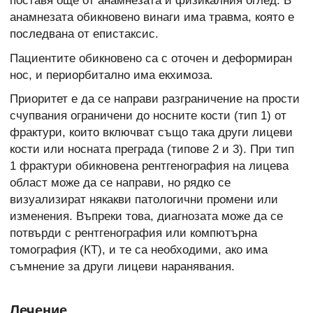
поставя още от анамнезата и физикалния оглед. В
анамнезата обикновено винаги има травма, която е
последвана от епистаксис.
Пациентите обикновено са с оточен и деформиран
нос, и периорбитално има екхимоза.
Приоритет е да се направи разграничение на прости
счупвания ограничени до носните кости (тип 1) от
фрактури, които включват също така други лицеви
кости или носната преграда (типове 2 и 3). При тип
1 фрактури обикновена рентгенография на лицева
област може да се направи, но рядко се
визуализират някакви патологични промени или
изменения. Въпреки това, диагнозата може да се
потвърди с рентгенография или компютърна
томография (КТ), и те са необходими, ако има
съмнение за други лицеви наранявания.
Лечение