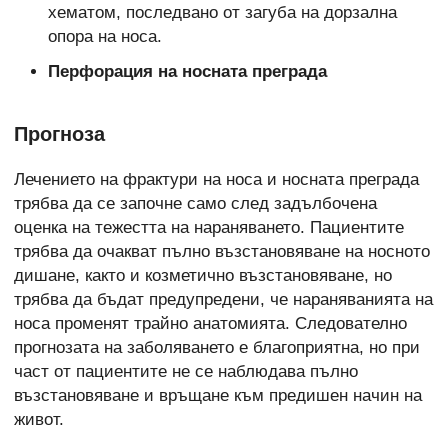
хематом, последвано от загуба на дорзална
опора на носа.
Перфорация на носната преграда
Прогноза
Лечението на фрактури на носа и носната преграда
трябва да се започне само след задълбочена
оценка на тежестта на нараняването. Пациентите
трябва да очакват пълно възстановяване на носното
дишане, както и козметично възстановяване, но
трябва да бъдат предупредени, че нараняванията на
носа променят трайно анатомията. Следователно
прогнозата на заболяването е благоприятна, но при
част от пациентите не се наблюдава пълно
възстановяване и връщане към предишен начин на
живот.