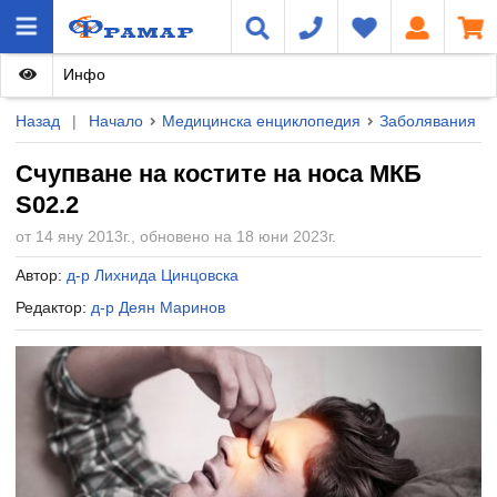
Инфо
Назад
|
Начало
Медицинска енциклопедия
Заболявания
Счупване на костите на носа МКБ
S02.2
от 14 яну 2013г., обновено на 18 юни 2023г.
Автор:
д-р Лихнида Цинцовска
Редактор:
д-р Деян Маринов