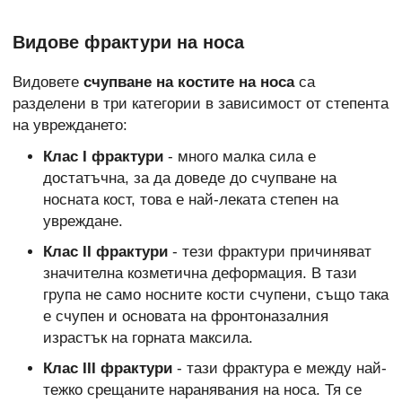
Видове фрактури на носа
Видовете
счупване на костите на носа
са
разделени в три категории в зависимост от степента
на увреждането:
Клас I фрактури
- много малка сила е
достатъчна, за да доведе до счупване на
носната кост, това е най-леката степен на
увреждане.
Клас II фрактури
- тези фрактури причиняват
значителна козметична деформация. В тази
група не само носните кости счупени, също така
е счупен и основата на фронтоназалния
израстък на горната максила.
Клас III фрактури
- тази фрактура е между най-
тежко срещаните наранявания на носа. Тя се