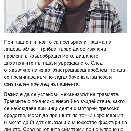
При пациенти, които са претърпели травма на
лицева област, трябва първо да се изключат
промени в кръвообращението, дишането,
дихателните пътища и увреждането. След
отхвърляне на животозастрашаващ проблем, тогава
се преминава към по-задълбочена анамнеза и
физикален преглед на пациента.
Важно е да се установи механизмът на травмата.
Травмите с по-високо енергийно въздействие, както
се наблюдава при инциденти с моторни превозни
средства, могат да причинят по-тежки наранявания
и могат да бъдат свързани с множество фрактури на
лицето. Сред основните симптоми при счупване на