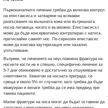
Първоначалното лечение трябва да включва контрол
на епистаксиса и затваряне на всякакви
разкъсвания на външната кожа или вътрешната
носна лигавица, когато е възможно. Епистаксисът
може да бъде консервативно контролиран с натиск,
притискайки самият нос. По-сериозен епистаксис
може да изисква каутеризация или назално
уплътняване.
Въпреки, че лечението на неусложнена фрактура на
носните кости не е спешно, специфично лечение за
5-7 дни обикновено е достатъчно за отшумяване на
симптомите. Хематом на носната преграда, се
среща в около 5% от случаите, като трябва да бъде
евакуиран и винаги трябва да се има предвид при
такива пациенти.
Малки фрактури на носа могат да бъдат оставени да
зарастват самостоятелно, ако няма значителна