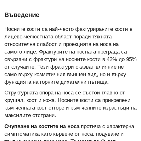
Въведение
Носните кости са най-често фактурираните кости в
лицево-челюстната област поради тяхната
относителна слабост и проекцията на носа на
самото лице. Фрактурите на носната преграда са
свързани с фрактури на носните кости в 42% до 95%
от случаите. Тези фрактури оказват влияние не
само върху козметичния външен вид, но и върху
функцията на горните дихателни пътища.
Структурната опора на носа се състои главно от
хрущял, кост и кожа. Носните кости са прикрепени
към челната кост отгоре и към челните израстъци на
максилите отстрани.
Счупване на костите на носа
протича с характерна
симптоматика като кървене от носа, подуване и