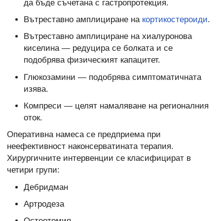
да бъде съчетана с гастропротекция.
Вътреставно амплициране на
кортикостероиди
.
Вътреставно амплициране на хиалуронова
киселина — редуцира се болката и се
подобрява физическият капацитет.
Глюкозамини — подобрява симптоматичната
изява.
Компреси — целят намаляване на регионалния
оток.
Оперативна намеса се предприема при
неефективност наконсерватината терапия.
Хирургичните интервенции се класифицират в
четири групи:
Дебридман
Артродеза
Остеотомия