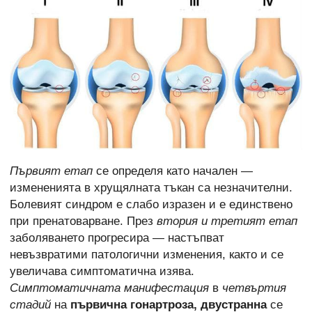
Първият етап
се определя като начален —
измененията в хрущялната тъкан са незначителни.
Болевият синдром е слабо изразен и е единствено
при пренатоварване. През
втория и третият етап
заболяването прогресира — настъпват
невъзвратими патологични изменения, както и се
увеличава симптоматична изява.
Симптоматичната манифестация
в
четвъртия
стадий
на
първична гонартроза, двустранна
се