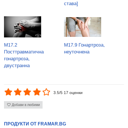
става]
M17.2
M17.9 Гонартроза,
Посттравматична
неуточнена
гонартроза,
двустранна
3.5/5 17 оценки
Добави в любими
ПРОДУКТИ ОТ FRAMAR.BG