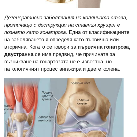
Дегенеративно заболявания на колянната става,
протичащо с деструкция на ставния хрущял е
познато като гонатроза.
Една от класификациите
на заболяването я определя като първична или
вторична. Когато се говори за
първична гонатроза,
двустранна
се има предвид, че причината за
възникване на гонартозата не е известна, но
патологичният процес ангажира и двете колена.