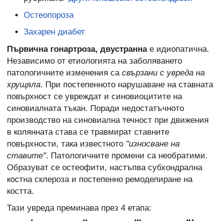
Остеопороза
Захарен диабет
Първична гонартроза, двустранна
е идиопатична.
Независимо от етиологията на заболяването
патологичните изменения са
свързани с увреда на
хрущяла
. При постепенното нарушаване на ставната
повърхност се увреждат и синовиоцитите на
синовиалната тъкан. Поради недостатъчното
производство на синовиална течност при движения
в колянната става се травмират ставните
повърхности, така известното
"износване на
ставите"
. Патологичните промени са необратими.
Образуват се остеофити, настъпва субхондрална
костна склероза и постепенно ремоделиране на
костта.
Тази увреда преминава през 4 етапа: