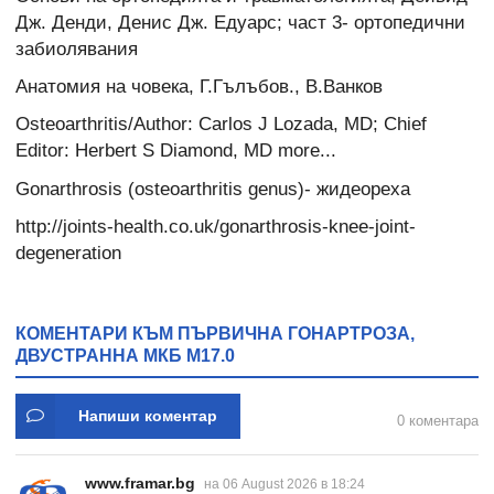
Дж. Денди, Денис Дж. Едуарс; част 3- ортопедични
забиолявания
Анатомия на човека, Г.Гълъбов., В.Ванков
Osteoarthritis/Author: Carlos J Lozada, MD; Chief
Editor: Herbert S Diamond, MD more...
Gonarthrosis (osteoarthritis genus)- жидеореха
http://joints-health.co.uk/gonarthrosis-knee-joint-
degeneration
КОМЕНТАРИ КЪМ ПЪРВИЧНА ГОНАРТРОЗА,
ДВУСТРАННА МКБ M17.0
Напиши коментар
0 коментара
www.framar.bg
на 06 August 2026 в 18:24