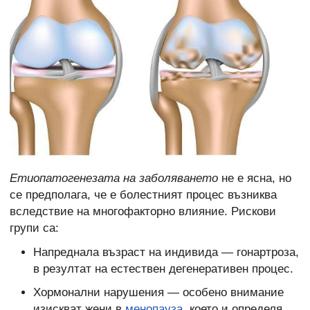
Етиопатогенезата на заболяването
не е ясна, но
се предполага, че е болестният процес възниква
вследствие на многофакторно влияние. Рискови
групи са:
Напреднала възраст на индивида — гонартроза,
в резултат на естествен дегенеративен процес.
Хормонални нарушения — особено внимание
изискват жени в
менопауза
, което и определя