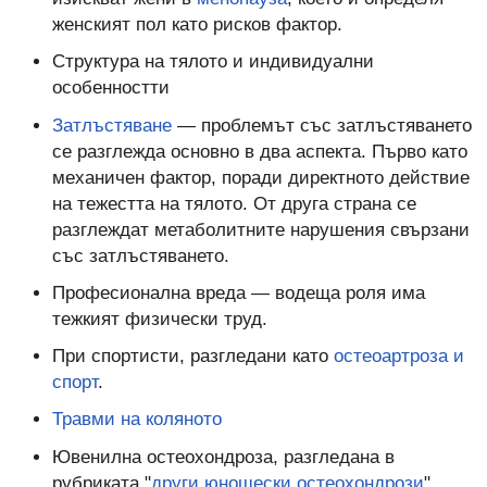
женският пол като рисков фактор.
Структура на тялото и индивидуални
особенностти
Затлъстяване
— проблемът със затлъстяването
се разглежда основно в два аспекта. Първо като
механичен фактор, поради директното действие
на тежестта на тялото. От друга страна се
разглеждат метаболитните нарушения свързани
със затлъстяването.
Професионална вреда — водеща роля има
тежкият физически труд.
При спортисти, разгледани като
остеоартроза и
спорт
.
Травми на коляното
Ювенилна остеохондроза, разгледана в
рубриката "
други юношески остеохондрози
"