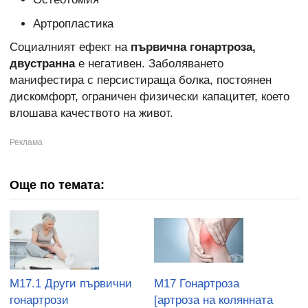
Артропластика
Социалният ефект на
първична гонартроза,
двустранна
е негативен. Заболяването
манифестира с персистираща болка, постоянен
дискомфорт, ограничен физически капацитет, което
влошава качеството на живот.
Още по темата:
M17.1 Други първични
M17 Гонартроза
гонартрози
[артроза на колянната