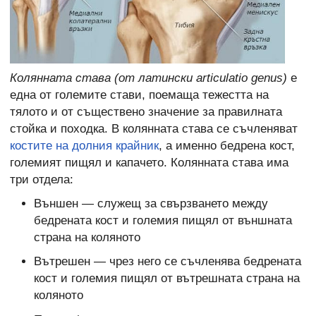
Колянната става (от латински articulatio genus)
е
една от големите стави, поемаща тежестта на
тялото и от съществено значение за правилната
стойка и походка. В колянната става се съчленяват
костите на долния крайник
, а именно бедрена кост,
големият пищял и капачето. Колянната става има
три отдела:
Външен — служещ за свързването между
бедрената кост и големия пищял от външната
страна на коляното
Вътрешен — чрез него се съчленява бедрената
кост и големия пищял от вътрешната страна на
коляното