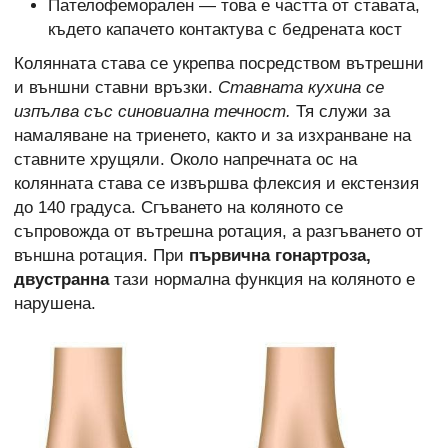
Пателофеморален — това е частта от ставата,
където капачето контактува с бедрената кост
Колянната става се укрепва посредством вътрешни
и външни ставни връзки.
Ставната кухина се
изпълва със синовиална течност.
Тя служи за
намаляване на триенето, както и за изхранване на
ставните хрущяли. Около напречната ос на
колянната става се извършва флексия и екстензия
до 140 градуса. Сгъването на коляното се
съпровожда от вътрешна ротация, а разгъването от
външна ротация. При
първична гонартроза,
двустранна
тази нормална функция на коляното е
нарушена.