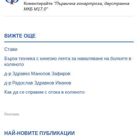
Коментирайте
"Първична гонартроза, двустранна
МКБ M17.0"
ВИЖТЕ ОЩЕ
Стави
Бърза техника с кинезио лента за намаляване на болките в
коляното
д-р Здравко Манолов Зафиров
д-р Радослав Здравков Иванов
Как да се справим с отока в коляното
НАЙ-НОВИТЕ ПУБЛИКАЦИИ