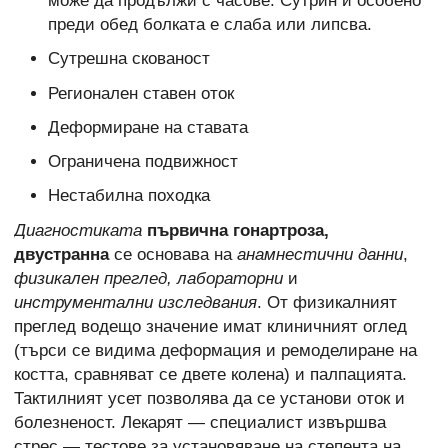
може да продължи с часове. Сутрин и особено
преди обед болката е слаба или липсва.
Сутрешна скованост
Регионален ставен оток
Деформиране на ставата
Ограничена подвижност
Нестабилна походка
Диагностиката
първична гонартроза,
двустранна
се основава на
анамнестични данни
,
физикален преглед,
лабораторни
и
инструментални изследвания
. От физикалният
преглед водещо значение имат клиничният оглед
(търси се видима деформация и ремоделиране на
костта, сравняват се двете колена) и палпацията.
Тактилният усет позволява да се установи оток и
болезненост. Лекарят — специалист извършва
стрес — тестове за установяване на степента на