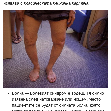
изявява с
класическата клинична картина:
Болка — Болевият синдром е водещ. Тя силно
изявена след натоварване или нощем. Често
пациентите се будят от силната болка, която