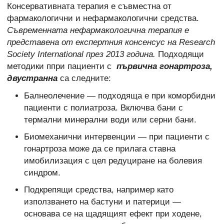
Консервативната терапия е съвместна от
фармакологични и нефармакологични средства.
Съвременната нефармакологична терапия е
представена от експертния консенсус на Research
Society International през 2013 година.
Подходящи
методики ппри пациенти с
първична гонартроза,
двустранна
са следните:
Балнеолечение — подходяща е при коморбидни
пациенти с полиатроза. Включва бани с
термални минерални води или серни бани.
Биомеханични интервенции — при пациенти с
гонартроза може да се прилага ставна
имобилизация с цел редуциране на болевия
синдром.
Подкрепящи средства, например като
използването на бастуни и патерици —
основава се на щадящият ефект при ходене,