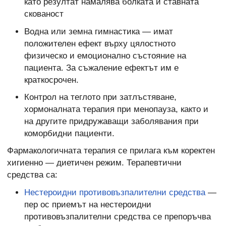
като резултат намалява болката и ставната
скованост
Водна или земна гимнастика — имат
положителен ефект върху цялостното
физическо и емоционално състояние на
пациента. За съжаление ефектът им е
краткосрочен.
Контрол на теглото при затлъстяване,
хормоналната терапия при менопауза, както и
на другите придружаващи заболявания при
коморбидни пациенти.
Фармакологичната терапия се прилага към коректен
хигиенно — диетичен режим. Терапевтични
средства са:
Нестероидни противовъзпалителни средства
—
пер ос приемът на нестероидни
противовъзпалителни средства се препоръчва