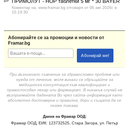
ПРИМОЛУТ - НОР таблетки 5 мг * 30 BAYER
Коментар на: www.framar.bg отговаря от 06 авг 2026г. в
15:19:30
Абонирайте се за промоции и новости от
Framar.bg
При възникнало съмнение за здравословен проблем или
нужда от лечение, моля винаги се обръщайте за
медицинска консултация към квалифициран и
правоспособен лекар или фармацевт. В никакъв случай не
възприемайте дадената Ви чрез сайта информация като
абсолютно достоверна и правилна, дори и същата да се
окаже такава.
Данни на Фрамар ООД:
Фрамар ООД, ЕИК: 123732525, Стара Загора, ул. Петър