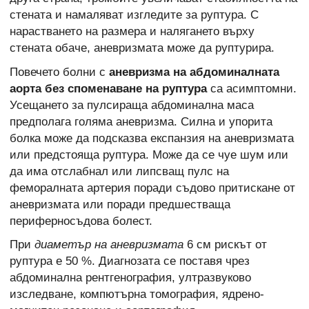
стената и намаляват изгледите за руптура. С
нарастването на размера и налягането върху
стената обаче, аневризмата може да руптурира.
Повечето болни с
аневризма на абдоминалната
аорта без споменаване на руптура
са асимптомни.
Усещането за пулсираща абдоминална маса
предполага голяма аневризма. Силна и упорита
болка може да подсказва експанзия на аневризмата
или предстояща руптура. Може да се чуе шум или
да има отслабнал или липсващ пулс на
феморалната артерия поради съдово притискане от
аневризмата или поради предшестваща
периферносъдова болест.
При
диаметър на аневризмата
6 см рискът от
руптура е 50 %. Диагнозата се поставя чрез
абдоминална рентгенография, ултразвуково
изследване, компютърна томография, ядрено-