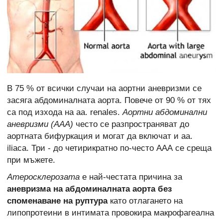
В 75 % от всички случаи на аортни аневризми се
засяга абдоминалната аорта. Повече от 90 % от тях
са под изхода на aa. renales.
Аортни абдоминални
аневризми (ААА)
често се разпространяват до
аортната бифуркация и могат да включат и aa.
iliaca. Три - до четирикратно по-често ААА се среща
при мъжете.
Атеросклерозата
е най-честата причина за
aневризма на абдоминалната аорта без
споменаване на руптура
като отлагането на
липопротеини в интимата провокира макрофагеална