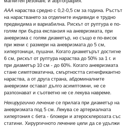
магнитен резонанс и аортография.
ААА
нараства средно с 0,2-0,5 см за година. Ръстът
на нарастването за отделните индивиди е трудно
предвидима и вариабилна. Рискът от руптура е по-
голям при бърза експанзия на аневризмата, при
аневризма с голям диаметър, но също е по-висок
при жени с размери на аневризмата до 5 см,
хипертоници, пушачи. Когато диаметърът достигне
6 см, рискът от руптура нараства до 50% за 1 г. и
при диаметър 10 см - до 60%. Когато аневризмата
стане симптоматична, смъртността сигнификантно
нараства, а от друга страна, абдоминалните
аневризми остават дълго асимптомни, не се
разпознават и съответно не се лекува навреме.
Нехирургично лечение
се прилага при диаметър на
аневризмата под 5 см. Лекува се артериалната
хипертония с бета - блокери и атеросклерозата със
статини. Хирургичното лечение цели да се удължи