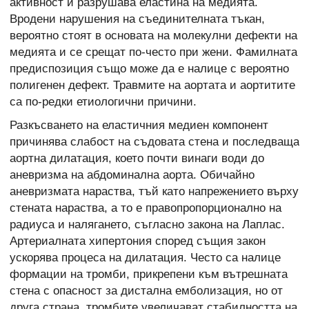
активност и разрушава еластина на медията.
Вродени нарушения на съединителната тъкан,
вероятно стоят в основата на молекулни дефекти на
медията и се срещат по-често при жени. Фамилната
предиспозиция също може да е налице с вероятно
полигенен дефект. Травмите на аортата и аортитите
са по-редки етиологични причини.
Разкъсването на еластичния медиен компонент
причинява слабост на съдовата стена и последваща
аортна дилатация, което почти винаги води до
аневризма на абдоминална аорта. Обичайно
аневризмата нараства, тъй като напрежението върху
стената нараства, а то е правопропорционално на
радиуса и налягането, съгласно закона на Лаплас.
Артериалната хипертония според същия закон
ускорява процеса на дилатация. Често са налице
формации на тромби, прикрепени към вътрешната
стена с опасност за дистална емболизация, но от
друга страна, тромбите увеличават стабилността на