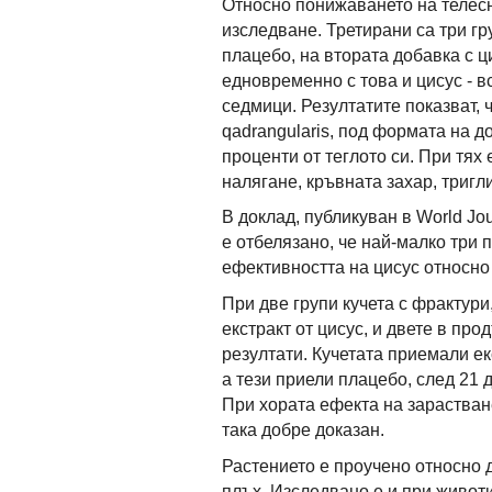
Относно понижаването на телесн
изследване. Третирани са три гр
плацебо, на втората добавка с ц
едновременно с това и цисус - 
седмици. Резултатите показват, ч
qadrangularis, под формата на д
проценти от теглото си. При тя
налягане, кръвната захар, тригл
В доклад, публикуван в World Jou
е отбелязано, че най-малко три 
ефективността на цисус относно 
При две групи кучета с фрактури,
екстракт от цисус, и двете в пр
резултати. Кучетата приемали ек
а тези приели плацебо, след 21 
При хората ефекта на зарастване
така добре доказан.
Растението е проучено относно 
плъх. Изследвано е и при живот