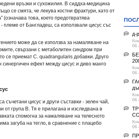
вредени връзки и сухожилия. В сиддха-медицина
 също се смята, че лекува костни фрактури, като от
a” (означава това, което предотвратява
ПОС
 - племе от Бангладеш, са използвали цисус със
д-
Ком
тението може да се използва за намаляване на
06 
омите, свързани с метаболитен синдром при
БЕ
то се приемат C. quadrangularis добавки. Друго
200
 синергичен ефект между цисус и диво манго
Ком
06 
ГА
дъ
сус
Ком
06 
а съчетани цисус и други съставки - зелен чай,
ни от група В. Тя е прилагана и изследвана в
ТР
С
авката спомогна за намаляване на телесното
Ком
чима загуба на тегло, в сравнение с плацебо
06 
ПР