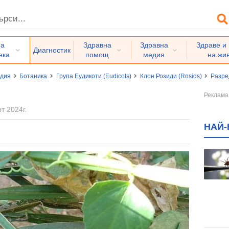
на
Здравна
Здравна
Здраве и
Диагностик
ека
помощ
медия
на жи
едия
Ботаника
Група Еудикоти (Eudicots)
Клон Розиди (Rosids)
Разред
т 2024г.
НАЙ-