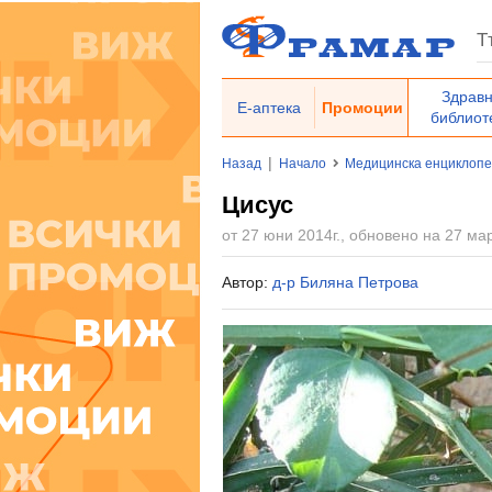
Здрав
Е-аптека
Промоции
библиот
|
Назад
Начало
Медицинска енциклоп
Цисус
от 27 юни 2014г., обновено на 27 мар
Автор:
д-р Биляна Петрова