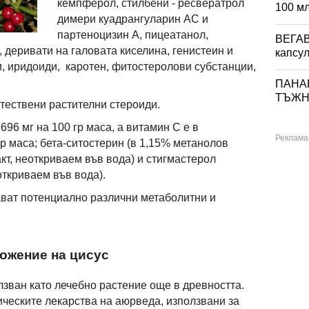
кемпферол, стилбени - ресвератрол
100 м
димери куадрангуларин АC и
партеноцизин А, пицеатанол,
ВЕГА
 деривати на галовата киселина, генистеин и
капсул
, иридоиди, каротен, фитостеролови субстанции,
ПАНА
ТЪЖНИ
тествени растителни стероиди.
96 мг на 100 гр маса, а витамин C е в
гр маса; бета-ситостерин (в 1,15% метанолов
акт, неоткриваем във вода) и стигмастерол
откриваем във вода).
ават потенциално различни метаболитни и
ожение на цисус
олзван като лечебно растение още в древността.
ическите лекарства на аюрведа, използвани за