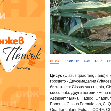
ИНФО
ПРОДУКТИ
КОМЕНТАРИ
С
Цисус
(Cissus quadrangularis) 
гроздето - Двусемеделни (Vitac
билката са: Cissus succulenta, Cis
succulenta. Други негови имена н
Asthisamharaka, Hadjod, Chadhuri,
Formula, Cissus Formulation, C. Q
Quadrangularis Extract, CORE, CQ