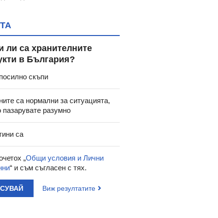
ТА
и ли са хранителните
укти в България?
посилно скъпи
ните са нормални за ситуацията,
о пазарувате разумно
тини са
очетох „
Общи условия и Лични
нни
“ и съм съгласен с тях.
АСУВАЙ
Виж резултатите