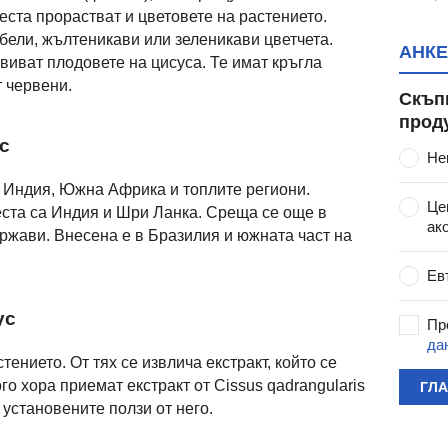
еста прорастват и цветовете на растението.
бели, жълтеникави или зеленикави цветчета.
АНКЕ
виват плодовете на цисуса. Те имат кръгла
т червени.
Скъп
прод
с
Не
в Индия, Южна Африка и топлите региони.
Це
еста са Индия и Шри Ланка. Среща се още в
ак
ржави. Внесена е в Бразилия и южната част на
Ев
ус
Пр
да
тението. От тях се извлича екстракт, който се
о хора приемат екстракт от Cissus qadrangularis
ГЛ
установените ползи от него.