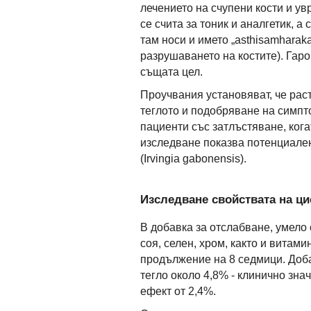
лечението на счупени кости и у
се счита за тоник и аналгетик, а
там носи и името „asthisamharak
разрушаването на костите). Гаро
същата цел.
Проучвания установяват, че рас
теглото и подобряване на симпт
пациенти със затлъстяване, кога
изследване показва потенциален
(Irvingia gabonensis).
Изследване свойствата на ци
В добавка за отслабване, умело с
соя, селен, хром, както и витами
продължение на 8 седмици. Доб
тегло около 4,8% - клинично зна
ефект от 2,4%.