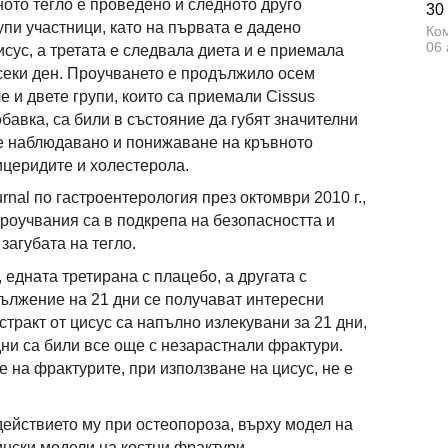
ото тегло е проведено и следното друго
30
упи участници, като на първата е дадено
Ком
06 
исус, а третата е следвала диета и е приемала
всеки ден. Проучването е продължило осем
е и двете групи, които са приемали Cissus
обавка, са били в състояние да губят значителни
х е наблюдавано и понижаване на кръвното
ицеридите и холестерола.
rnal по гастроентерология през октомври 2010 г.,
проучвания са в подкрепа на безопасността и
загубата на тегло.
 едната третирана с плацебо, а другата с
одължение на 21 дни се получават интересни
стракт от цисус са напълно излекувани за 21 дни,
дни са били все още с незарастнали фрактури.
 на фрактурите, при използване на цисус, не е
действието му при остеопороза, върху модел на
ински модели на костни фрактури.