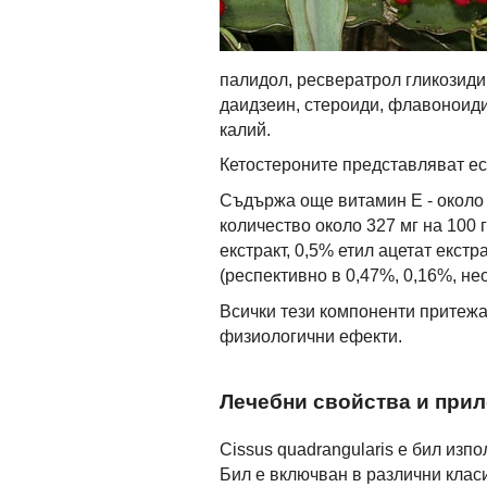
палидол, ресвератрол гликозиди,
даидзеин, стероиди, флавоноиди
калий.
Кетостероните представляват ес
Съдържа още витамин E - около 6
количество около 327 мг на 100 
екстракт, 0,5% етил ацетат екстр
(респективно в 0,47%, 0,16%, не
Всички тези компоненти притеж
физиологични ефекти.
Лечебни свойства и прил
Cissus quadrangularis е бил изп
Бил е включван в различни клас