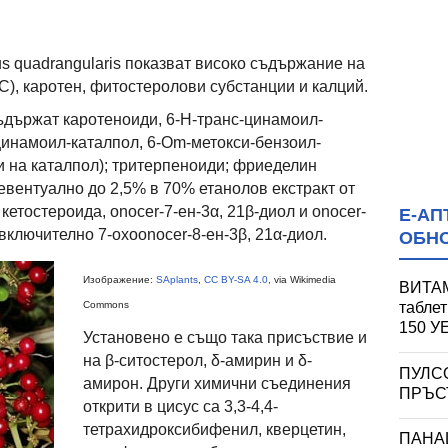
s quadrangularis показват високо съдържание на
С), каротен, фитостеролови субстанции и калций.
съдържат каротеноиди, 6-Н-транс-цинамоил-
-цинамоил-каталпол, 6-Om-метокси-бензоил-
и на каталпол); тритерпеноиди; фриеделин
евентуално до 2,5% в 70% етанолов екстракт от
кетостероида, onocer-7-ен-3α, 21β-диол и onocer-
Е-АП
 включително 7-oxoonocer-8-ен-3β, 21α-диол.
ОБН
Изображение:
SAplants
,
CC BY-SA 4.0
, via Wikimedia
ВИТАМ
Commons
табле
150 
Установено е също така присъствие и
на β-ситостерол, δ-амирин и δ-
ПУЛС
амирон. Други химични съединения
ПРЪСТ
открити в цисус са 3,3-4,4-
тетрахидроксибифенил, кверцетин,
ПАНА