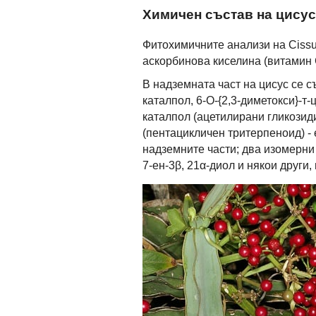
Химичен състав на цисус
Фитохимичните анализи на Cissu
аскорбинова киселина (витамин 
В надземната част на цисус се 
каталпол, 6-О-{2,3-диметокси}-т
каталпол (ацетилирани гликозид
(пентацикличен тритерпеноид) - 
надземните части; два изомерни 
7-ен-3β, 21α-диол и някои други,