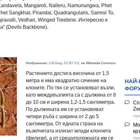
Kandavela, Mangaroli, Nalleru, Namunungwa, Phet
het Sangkhat, Pirandai, Quadrangularis, Samroi To,
ravalli, Vedhari, Winged Treebine. Интересно е
а” (Devils Backbone).
Изображение:
J.M.Garg
,
CC BY 3.0
, via Wikimedia Commons
Растението достига височина от 1,5
метра и има квадратно сечение на
НАЙ-
клоните. По тях се установяват възли,
ФОР
като междувъзлията са с дължина от 8
до 10 см и ширина 1,2-1,5 сантиметра.
Сп
Ze
По дължината им се установяват
пре
четири ръба с ширина от 2 до 5
сантиметра. От едната страна на
Мо
възелчетата излизат млади клончета
кр
пре
(филизи), а от срещуположната им се