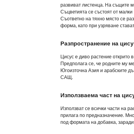
развиват листенца. На същите м
Съцветията се състоят от малки 
Съответно на тяхно място се раз
форма, като при узряване става
Разпространение на цису
Цисус е диво растение открито 
Предполага се, че родните му м
Югоизточна Азия и арабските дъ
САЩ.
Използваема част на цис
Използват се всички части на рас
прилага по предназначение. Мног
под формата на добавка, заради 