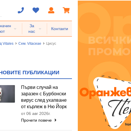
 начин
За
Контакти
вот
нас
 Vitales
Сем. Vitaceae
Цисус
НОВИТЕ ПУБЛИКАЦИИ
Първи случай на
заразен с Бурбонски
вирус след ухапване
от кърлеж в Ню Йорк
от 06 авг 2026г.
Прочети повече