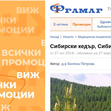
Здрав
Е-аптека
Промоции
библиот
|
Назад
Начало
Медицинска енциклоп
Сибирски кедър, Сиби
от 27 окт 2014г., обновено на 27 март
Автор:
д-р Биляна Петрова