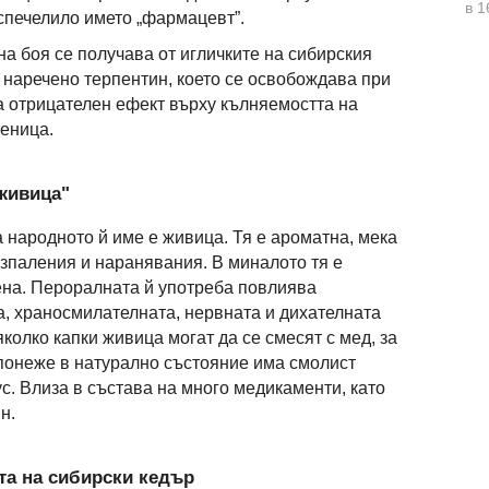
в 1
 спечелило името „фармацевт”.
на боя се получава от игличките на сибирския
 наречено терпентин, което се освобождава при
а отрицателен ефект върху кълняемостта на
еница.
"живица"
 народното й име е живица. Тя е ароматна, мека
ъзпаления и наранявания. В миналото тя е
ена. Пероралната й употреба повлиява
, храносмилателната, нервната и дихателната
олко капки живица могат да се смесят с мед, за
 понеже в натурално състояние има смолист
с. Влиза в състава на много медикаменти, като
н.
та на сибирски кедър