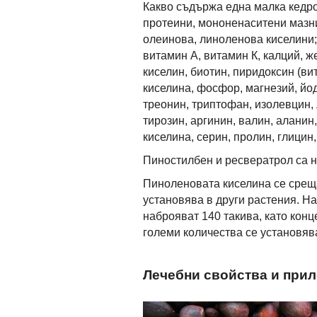
Какво съдържа една малка кедро
протеини, мононенаситени мазн
олеинова, линоленова киселини; 
витамин А, витамин К, калций, 
киселин, биотин, пиридоксин (ви
киселина, фосфор, магнезий, йод
треонин, триптофан, изолевцин, 
тирозин, аргинин, валин, аланин
киселина, серин, пролин, глицин
Пиностилбен и ресвератрол са н
Пиноленовата киселина се среща
установява в други растения. На
наброяват 140 такива, като конц
големи количества се установяв
Лечебни свойства и при