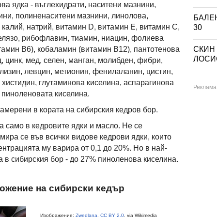
ва ядка - въглехидрати, наситени мазнини,
ини, полиненаситени мазнини, линолова,
БАЛЕН
калий, натрий, витамин D, витамин Е, витамин C,
30
желязо, рибофлавин, тиамин, ниацин, фолиева
СКИН
тамин В6), кобаламин (витамин В12), пантотенова
ЛОСИО
, цинк, мед, селен, манган, молибден, фибри,
лизин, левцин, метионин, фенилаланин, цистин,
, хистидин, глутаминова киселина, аспарагинова
, пиноленовата киселина.
амерени в кората на сибирския кедров бор.
 само в кедровите ядки и масло. Не се
мира се във всички видове кедрови ядки, които
ентрацията му варира от 0,1 до 20%. Но в най-
а в сибирския бор - до 27% пиноленова киселина.
ложение на сибирски кедър
Изображение:
Zwedlana
,
CC BY 2.0
, via Wikimedia