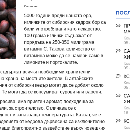
Commons
ПОС
5000 години преди нашата ера,
игличките от сибирския кедров бор са
ПР
били употребявани като лекарство.
М
100 грама иглички съдържат от
Ком
порядъка на 250-350 милиграма
05 
витамин C. Такова количество от
СА
витамина може да се намери само в
ХИ
лимоните и портокалите.
Ком
05 
че съдържат всички необходими хранителни
КС
на храна на местните жители. В алтайските
Ком
ия от сибирски кедър могат да се добият около
05 
 Те могат да се консумират сурови или варени.
СА
красива, има приятен аромат, подходяща за
ХИ
Ком
ли, за строителство. Отличава се с
16:
дност и запазваща температурата. Казват, че е
КС
зделията от кедрова дървесина са изключително
Ком
имащи благоприятно въздействие върху човешкия