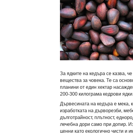
За ядките на кедъра се казва, 
вещества за човека. Те са основ
планини от един хектар насажден
200-300 килограма кедрови ядки.
Дървесината на кедъра е мека, 
изработката на дърворезби, мебе
дълготрайност, плътност, едноро
лечебна дори само при допир. И
ценни като екологично чисти и 