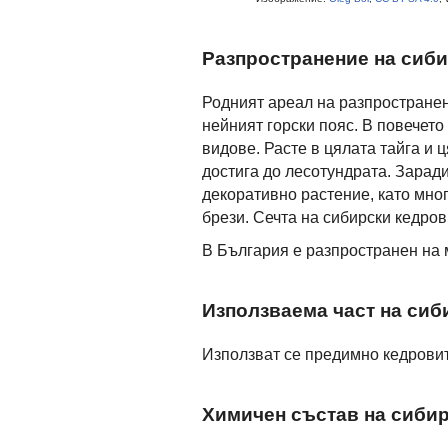
Разпространение на сиб
Родният ареал на разпространен
нейният горски пояс. В повечето
видове. Расте в цялата тайга и 
достига до лесотундрата. Заради
декоративно растение, като мног
брези. Сечта на сибирски кедров
В България е разпространен на 
Използваема част на сиб
Използват се предимно кедровит
Химичен състав на сиби