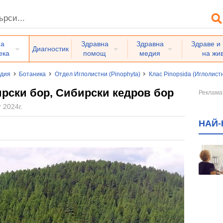
на
Здравна
Здравна
Здраве и
Диагностик
ека
помощ
медия
на жи
едия
Ботаника
Отдел Иглолистни (Pinophyta)
Клас Pinopsida (Иглолист
рски бор, Сибирски кедров бор
 2024г.
НАЙ-