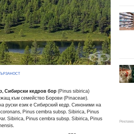
ВЪРЗАНОСТ
р, Сибирски кедров бор
(Pinus sibirica)
жащ към семейство Борови (Pinaceae).
а руски език е Сибирский кедр. Синоними на
 coronans, Pinus cembra subsp. Sibirica, Pinus
r. Sibirica, Pinus cembra subsp. Sibirica, Pinus
nensis.