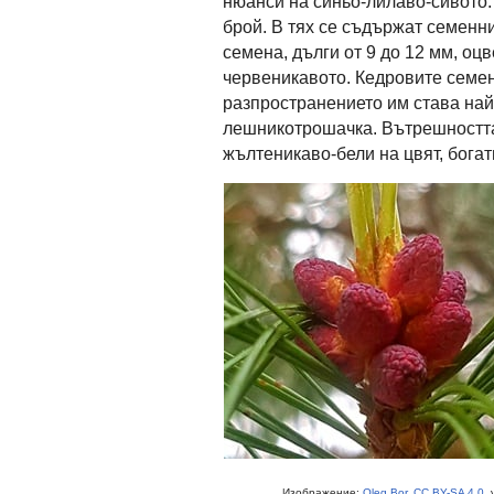
нюанси на синьо-лилаво-сивото. 
брой. В тях се съдържат семенни
семена, дълги от 9 до 12 мм, оц
червеникавото. Кедровите семен
разпространението им става най
лешникотрошачка. Вътрешността
жълтеникаво-бели на цвят, бога
Изображение:
Oleg Bor
,
CC BY-SA 4.0
,