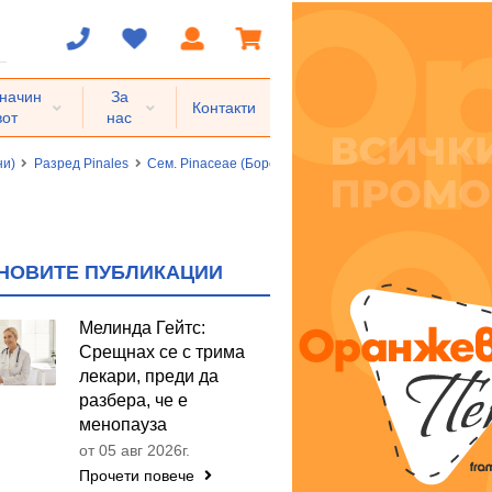
 начин
За
Контакти
вот
нас
ни)
Разред Pinales
Сем. Pinaceae (Борови)
Сибирски кедър, Сибирски б
НОВИТЕ ПУБЛИКАЦИИ
Мелинда Гейтс:
Срещнах се с трима
лекари, преди да
разбера, че е
менопауза
от 05 авг 2026г.
Прочети повече