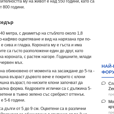
телността му на живот е над 550 години, като са
т 800 години.
кедър
40 метра, с диаметър на стъблото около 1,8
о-кафяво оцветяване и вид на нарязана при по-
е сива и гладка. Короната му е гъста и има
ите са гъсто разположени един до друг, като
а короната, с растеж нагоре. Годишните, млади
 червен мъх.
НАЙ-
а обикновено от момента на засаждане до 5-та -
ФОР
дишна възраст дървото вече е покрито с клони
дишна възраст, по-ниските клони започват да
Сп
вална форма.
Кедровите иглички са с дължина 5-
Ze
пре
цветени в тъмно зелено със сребрист оттенък.
е 5-6 години.
Мо
кр
 дълги от 5 до 9 см. Оцветени са в различни
пре