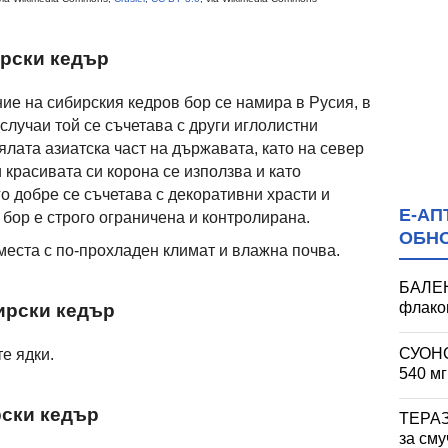
ирски кедър
ие на сибирския кедров бор се намира в Русия, в
 случаи той се съчетава с други иглолистни
цялата азиатска част на държавата, като на север
 красивата си корона се използва и като
о добре се съчетава с декоративни храсти и
Е-АП
 бор е строго ограничена и контролирана.
ОБН
места с по-прохладен климат и влажна почва.
БАЛЕ
флакон
ирски кедър
СУОН
е ядки.
540 мг
рски кедър
ТЕРАЗ
за сму