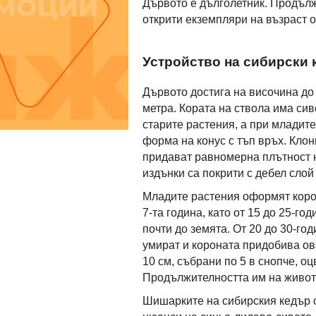
Дървото е дълголетник. Продължи
открити екземпляри на възраст о
Устройство на сибирски 
Дървото достига на височина до 
метра. Кората на ствола има сив
старите растения, а при младите 
форма на конус с тъп връх. Клон
придават равномерна плътност н
издънки са покрити с дебел слой
Младите растения оформят корон
7-та година, като от 15 до 25-го
почти до земята. От 20 до 30-го
умират и короната придобива о
10 см, събрани по 5 в снопче, о
Продължителността им на живот 
Шишарките на сибирския кедър са