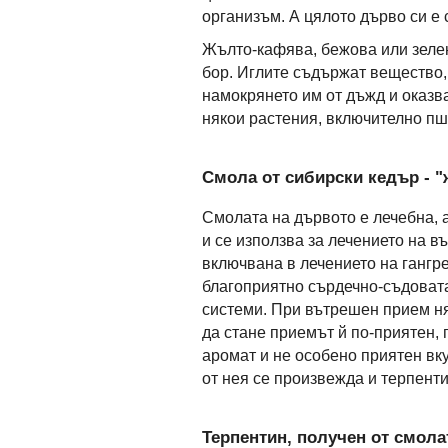
организъм. А цялото дърво си е
Жълто-кафява, бежова
или зеле
бор. Иглите съдържат вещество,
намокрянето им от дъжд и оказв
някои растения, включително пш
Смола от сибирски кедър - 
Смолата на дървото е лечебна, а
и се използва за лечението на в
включвана в лечението на гангр
благоприятно сърдечно-съдовата
системи. При вътрешен прием няк
да стане приемът й по-приятен,
аромат и не особено приятен вку
от нея се произвежда и терпенти
Терпентин, получен от смола