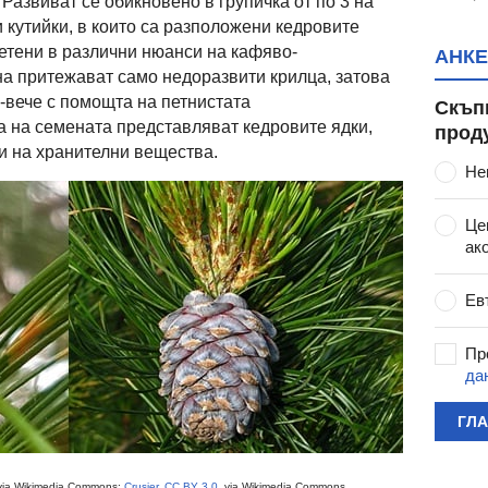
Развиват се обикновено в групичка от по 3 на
 кутийки, в които са разположени кедровите
ветени в различни нюанси на кафяво-
АНКЕ
а притежават само недоразвити крилца, затова
-вече с помощта на петнистата
Скъп
 на семената представляват кедровите ядки,
прод
ти на хранителни вещества.
Не
Це
ак
Ев
Пр
да
ГЛ
 via Wikimedia Commons;
Crusier
,
CC BY 3.0
, via Wikimedia Commons