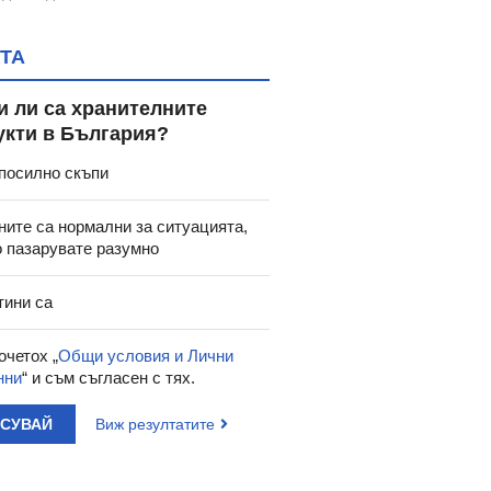
ТА
и ли са хранителните
укти в България?
посилно скъпи
ните са нормални за ситуацията,
о пазарувате разумно
тини са
очетох „
Общи условия и Лични
нни
“ и съм съгласен с тях.
АСУВАЙ
Виж резултатите