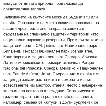
кактуси от дивата природа продължава да
представлява заплаха.
Запазването на кактусите може да бъде in situ или
ex situ. Опазването на място включва запазване на
навици чрез прилагане на правна защита и
създаване на специално защитени територии като
национални паркове и резервати. Примери за такива
защитени зони в САЩ включват Национален парк
Биг Бенд, Тексас; Национален парк Joshua Tree,
Калифорния и Национален парк Сагуаро, Аризона.
Латиноамериканските примери включват Parque
Nacional del Pinacate, Сонора, Мексико и Национален
парк Pan de Azúcar, Чили. Съхранението ex situ има
за цел да запази растенията и семената извън
естествените им местообитания, често с намерение
за по-късно повторно въвеждане. Ботаническите
градини играят важна роля в ex situ опазването;
например, семена от кактуси и други сукуленти се