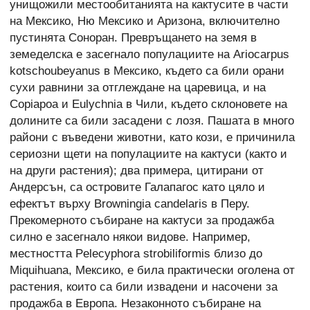
унищожили местообитанията на кактусите в части
на Мексико, Ню Мексико и Аризона, включително
пустинята Соноран. Превръщането на земя в
земеделска е засегнало популациите на Ariocarpus
kotschoubeyanus в Мексико, където са били орани
сухи равнини за отглеждане на царевица, и на
Copiapoa и Eulychnia в Чили, където склоновете на
долините са били засадени с лозя. Пашата в много
райони с въведени животни, като кози, е причинила
сериозни щети на популациите на кактуси (както и
на други растения); два примера, цитирани от
Андерсън, са островите Галапагос като цяло и
ефектът върху Browningia candelaris в Перу.
Прекомерното събиране на кактуси за продажба
силно е засегнало някои видове. Например,
местността Pelecyphora strobiliformis близо до
Miquihuana, Мексико, е била практически оголена от
растения, които са били извадени и насочени за
продажба в Европа. Незаконното събиране на