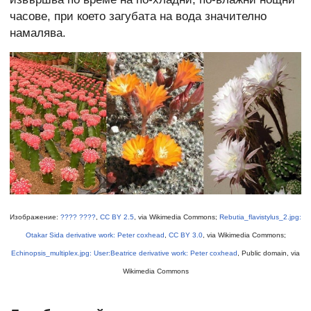
часове, при което загубата на вода значително
намалява.
Изображение:
???? ????
,
CC BY 2.5
, via Wikimedia Commons;
Rebutia_flavistylus_2.jpg:
Otakar Sida derivative work: Peter coxhead
,
CC BY 3.0
, via Wikimedia Commons;
Echinopsis_multiplex.jpg: User:Beatrice derivative work: Peter coxhead
, Public domain, via
Wikimedia Commons