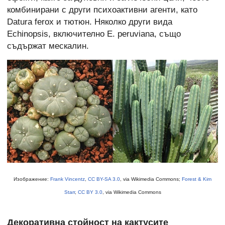
комбинирани с други психоактивни агенти, като
Datura ferox и тютюн. Няколко други вида
Echinopsis, включително E. peruviana, също
съдържат мескалин.
Изображение:
Frank Vincentz
,
CC BY-SA 3.0
, via Wikimedia Commons;
Forest & Kim
Starr
,
CC BY 3.0
, via Wikimedia Commons
Декоративна стойност на кактусите