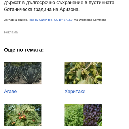
държат в дългосрочно съхранение в пустинната
ботаническа градина на Аризона.
Заглавна снимка:
Img by Calvin teo
,
CC BY-SA 3.0
, via Wikimedia Commons
Още по темата:
Агаве
Харитаки