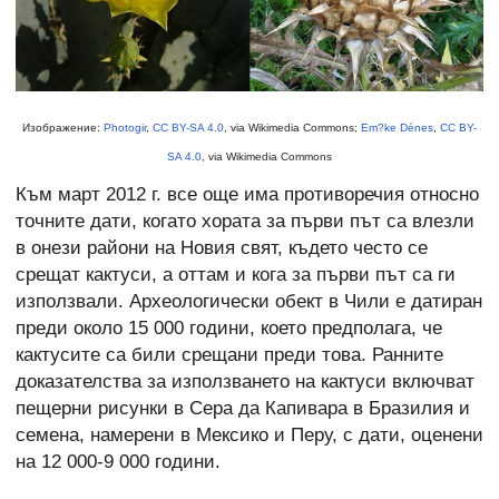
Изображение:
Photogir
,
CC BY-SA 4.0
, via Wikimedia Commons;
Em?ke Dénes
,
CC BY-
SA 4.0
, via Wikimedia Commons
Към март 2012 г. все още има противоречия относно
точните дати, когато хората за първи път са влезли
в онези райони на Новия свят, където често се
срещат кактуси, а оттам и кога за първи път са ги
използвали. Археологически обект в Чили е датиран
преди около 15 000 години, което предполага, че
кактусите са били срещани преди това. Ранните
доказателства за използването на кактуси включват
пещерни рисунки в Сера да Капивара в Бразилия и
семена, намерени в Мексико и Перу, с дати, оценени
на 12 000-9 000 години.