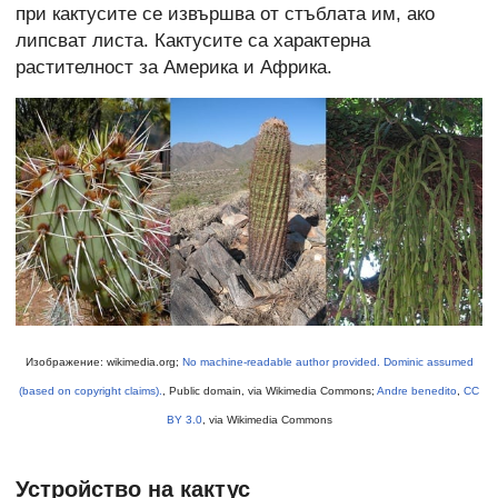
при кактусите се извършва от стъблата им, ако
липсват листа. Кактусите са характерна
растителност за Америка и Африка.
Изображение: wikimedia.org;
No machine-readable author provided. Dominic assumed
(based on copyright claims).
, Public domain, via Wikimedia Commons;
Andre benedito
,
CC
BY 3.0
, via Wikimedia Commons
Устройство на кактус