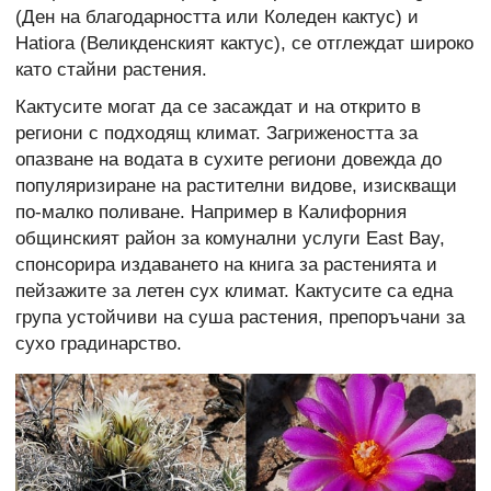
(Ден на благодарността или Коледен кактус) и
Hatiora (Великденският кактус), се отглеждат широко
като стайни растения.
Кактусите могат да се засаждат и на открито в
региони с подходящ климат. Загрижеността за
опазване на водата в сухите региони довежда до
популяризиране на растителни видове, изискващи
по-малко поливане. Например в Калифорния
общинският район за комунални услуги East Bay,
спонсорира издаването на книга за растенията и
пейзажите за летен сух климат. Кактусите са една
група устойчиви на суша растения, препоръчани за
сухо градинарство.