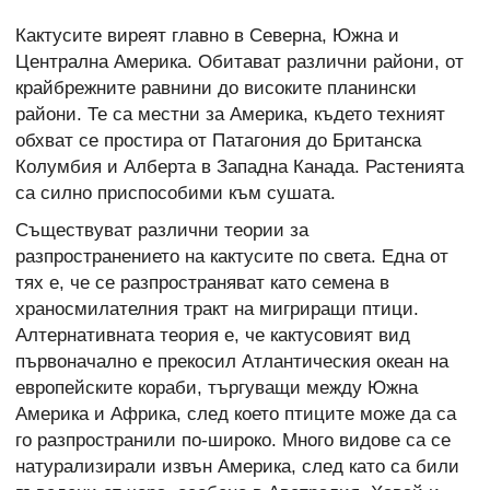
Кактусите виреят главно в Северна, Южна и
Централна Америка.
Обитават различни райони, от
крайбрежните равнини до високите планински
райони. Те са местни за Америка, където техният
обхват се простира от Патагония до Британска
Колумбия и Алберта в Западна Канада. Растенията
са силно приспособими към сушата.
Съществуват различни теории за
разпространението на кактусите по света. Една от
тях е, че се разпространяват като семена в
храносмилателния тракт на мигриращи птици.
Алтернативната теория е, че кактусовият вид
първоначално е прекосил Атлантическия океан на
европейските кораби, търгуващи между Южна
Америка и Африка, след което птиците може да са
го разпространили по-широко. Много видове са се
натурализирали извън Америка, след като са били