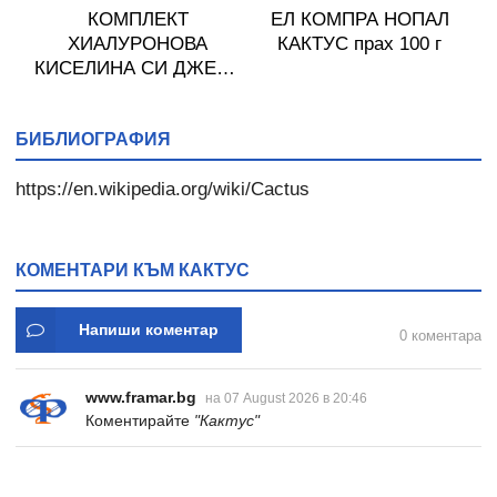
Л
КОМПЛЕКТ
ЕЛ КОМПРА НОПАЛ
20
ХИАЛУРОНОВА
КАКТУС прах 100 г
М
КИСЕЛИНА СИ ДЖЕЛИ
желирани стика 2 кутии
* 31
БИБЛИОГРАФИЯ
https://en.wikipedia.org/wiki/Cactus
КОМЕНТАРИ КЪМ КАКТУС
Напиши коментар
0 коментара
www.framar.bg
на 07 August 2026 в 20:46
Коментирайте
"Кактус"