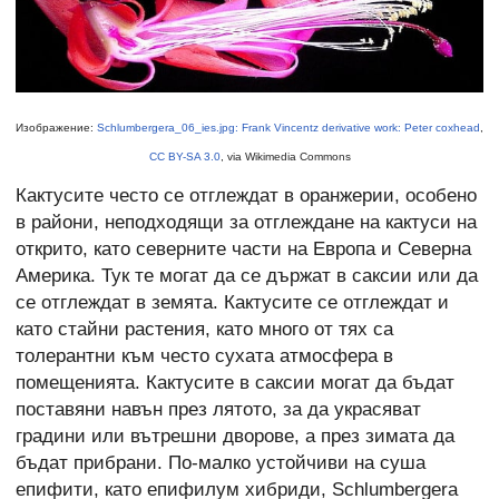
Изображение:
Schlumbergera_06_ies.jpg: Frank Vincentz derivative work: Peter coxhead
,
CC BY-SA 3.0
, via Wikimedia Commons
Кактусите често се отглеждат в оранжерии, особено
в райони, неподходящи за отглеждане на кактуси на
открито, като северните части на Европа и Северна
Америка. Тук те могат да се държат в саксии или да
се отглеждат в земята. Кактусите се отглеждат и
като стайни растения, като много от тях са
толерантни към често сухата атмосфера в
помещенията. Кактусите в саксии могат да бъдат
поставяни навън през лятото, за да украсяват
градини или вътрешни дворове, а през зимата да
бъдат прибрани. По-малко устойчиви на суша
епифити, като епифилум хибриди, Schlumbergera