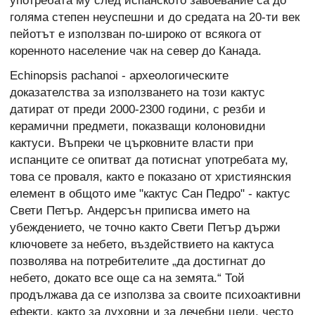
употребата му след испанското завоевание са до
голяма степен неуспешни и до средата на 20-ти век
пейотът е използван по-широко от всякога от
коренното население чак на север до Канада.
Echinopsis pachanoi - археологическите
доказателства за използването на този кактус
датират от преди 2000-2300 години, с резби и
керамични предмети, показващи колоновидни
кактуси. Въпреки че църковните власти при
испанците се опитват да потиснат употребата му,
това се проваля, както е показано от християнския
елемент в общото име "кактус Сан Педро" - кактус
Свети Петър. Андерсън приписва името на
убеждението, че точно както Свети Петър държи
ключовете за небето, въздействието на кактуса
позволява на потребителите „да достигнат до
небето, докато все още са на земята.“ Той
продължава да се използва за своите психоактивни
ефекти, както за духовни и за лечебни цели, често