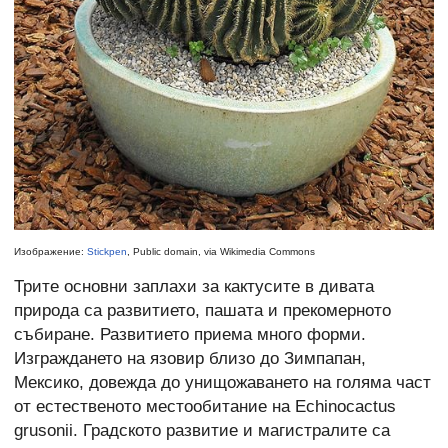
Изображение:
Stickpen
, Public domain, via Wikimedia Commons
Трите основни заплахи за кактусите в дивата
природа са развитието, пашата и прекомерното
събиране. Развитието приема много форми.
Изграждането на язовир близо до Зимпапан,
Мексико, довежда до унищожаването на голяма част
от естественото местообитание на Echinocactus
grusonii. Градското развитие и магистралите са