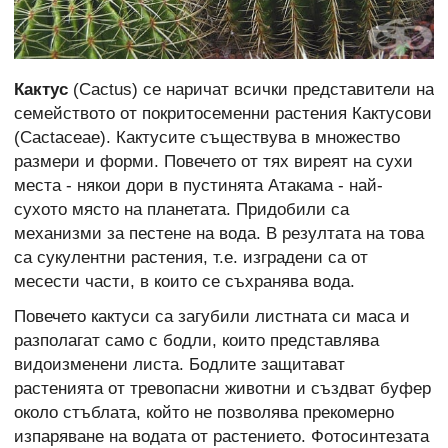
Кактус
(Cactus) се наричат всички представители на
семейството от покритосеменни растения Кактусови
(Cactaceae). Кактусите съществува в множество
размери и форми. Повечето от тях виреят на сухи
места - някои дори в пустинята Атакама - най-
сухото място на планетата. Придобили са
механизми за пестене на вода. В резултата на това
са сукулентни растения, т.е. изградени са от
месести части, в които се съхранява вода.
Повечето кактуси са загубили листната си маса и
разполагат само с бодли, които представлява
видоизменени листа. Бодлите защитават
растенията от тревопасни животни и създват буфер
около стъблата, който не позволява прекомерно
изпаряване на водата от растението. Фотосинтезата