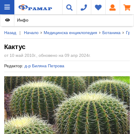
Инфо
Назад
|
Начало
Медицинска енциклопедия
Ботаника
Груп
Кактус
от 10 май 2010г., обновено на 09 апр 2024г.
Редактор:
д-р Биляна Петрова