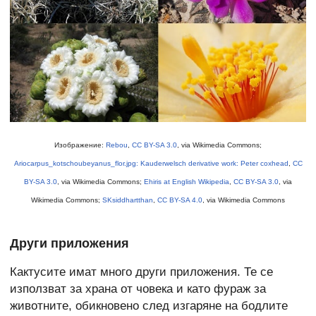
Изображение:
Rebou
,
CC BY-SA 3.0
, via Wikimedia Commons;
Ariocarpus_kotschoubeyanus_flor.jpg: Kauderwelsch derivative work: Peter coxhead
,
CC
BY-SA 3.0
, via Wikimedia Commons;
Ehiris at English Wikipedia
,
CC BY-SA 3.0
, via
Wikimedia Commons;
SKsiddhartthan
,
CC BY-SA 4.0
, via Wikimedia Commons
Други приложения
Кактусите имат много други приложения. Те се
използват за храна от човека и като фураж за
животните, обикновено след изгаряне на бодлите