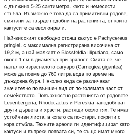
с дължина 5-25 сантиметра, както и немесести
стъбла. Възможно е това да са примитивни родове,
смятани за твърде подобни на растенията, от които
кактусите са еволюирали.
Най-високият свободно стоящ кактус е Pachycereus
pringlei, с максимална регистрирана височина от
19,2 м, а най-малкият е Blossfeldia liliputiana, само
около 1 см в диаметър при зрялост. Смята се, че
напълно израсналото сагуаро (Carnegiea gigantea)
може да поеме до 760 литра вода по време на
дъждовна буря. Няколко вида се различават
значително по външен вид от по-голямата част от
семейството. Повърхностно растенията от родовете
Leuenbergeria, Rhodocactus и Pereskia наподобяват
други дървета и храсти, растящи около тях. Те имат
устойчиви листа, а когато са по-стари, покрити с
кора стъбла. Техните ареоли ги идентифицират като
кактуси и въпреки появата си, те също имат много