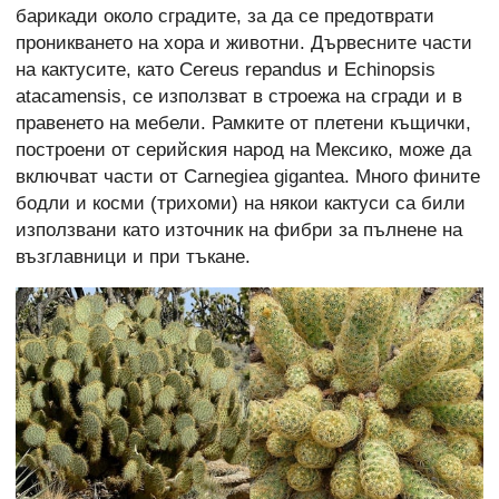
барикади около сградите, за да се предотврати
проникването на хора и животни. Дървесните части
на кактусите, като Cereus repandus и Echinopsis
atacamensis, се използват в строежа на сгради и в
правенето на мебели. Рамките от плетени къщички,
построени от серийския народ на Мексико, може да
включват части от Carnegiea gigantea. Много фините
бодли и косми (трихоми) на някои кактуси са били
използвани като източник на фибри за пълнене на
възглавници и при тъкане.