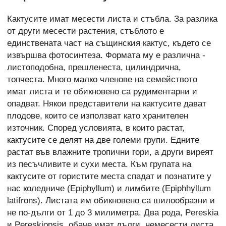
Кактусите имат месести листа и стъбла. За разлика
от други месести растения, стъблото е
единствената част на същинския кактус, където се
извършва фотосинтеза. Формата му е различна -
листоподобна, прешленеста, цилиндрична,
топчеста. Много малко членове на семейството
имат листа и те обикновено са рудиментарни и
опадват. Някои представители на кактусите дават
плодове, които се използват като хранителен
източник. Според условията, в които растат,
кактусите се делят на две големи групи. Едните
растат във влажните тропични гори, а други виреят
из песъчливите и сухи места. Към групата на
кактусите от гористите места спадат и познатите у
нас коледниче (Epiphyllum) и лимбите (Epiphhyllum
latifrons). Листата им обикновено са шилообразни и
не по-дълги от 1 до 3 милиметра. Два рода, Pereskia
и Pereskiopsis, обаче имат дълги, немесести листа