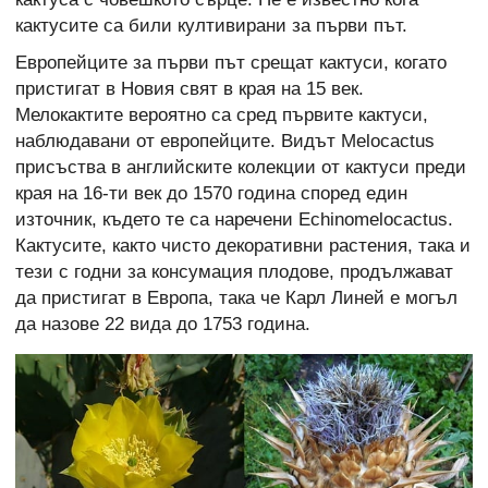
кактусите са били култивирани за първи път.
Европейците за първи път срещат кактуси, когато
пристигат в Новия свят в края на 15 век.
Мелокактите вероятно са сред първите кактуси,
наблюдавани от европейците. Видът Melocactus
присъства в английските колекции от кактуси преди
края на 16-ти век до 1570 година според един
източник, където те са наречени Echinomelocactus.
Кактусите, както чисто декоративни растения, така и
тези с годни за консумация плодове, продължават
да пристигат в Европа, така че Карл Линей е могъл
да назове 22 вида до 1753 година.