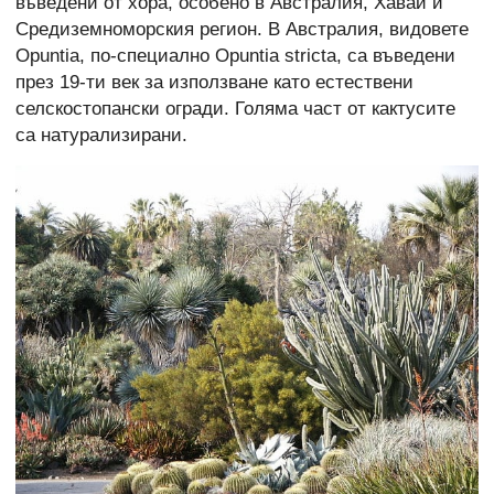
въведени от хора, особено в Австралия, Хавай и
Средиземноморския регион. В Австралия, видовете
Opuntia, по-специално Opuntia stricta, са въведени
през 19-ти век за използване като естествени
селскостопански огради. Голяма част от кактусите
са натурализирани.