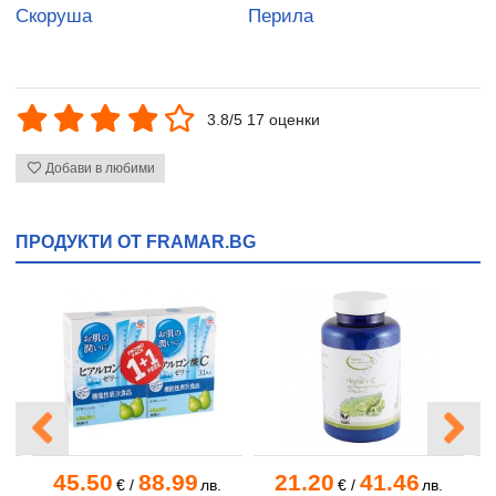
Скоруша
Перила
3.8/5 17 оценки
Добави в любими
ПРОДУКТИ ОТ FRAMAR.BG
45.50
88.99
21.20
41.46
.
€
/
лв.
€
/
лв.