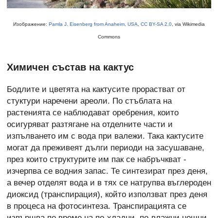
Изображение:
Pamla J. Eisenberg from Anaheim, USA
,
CC BY-SA 2.0
, via Wikimedia
Commons
Химичен състав на кактус
Бодлите и цветята на кактусите прорастват от
стуктури наречени ареоли. По стъблата на
растенията се наблюдават оребрения, които
осигуряват разтягане на отделните части и
изпълването им с вода при валежи. Така кактусите
могат да преживеят дълги периоди на засушаване,
през които структурите им пак се набръчкват -
изчерпва се водния запас. Те синтезират през деня,
а вечер отделят вода и в тях се натрупва въглероден
диоксид (транспирация), който използват през деня
в процеса на фотосинтеза. Транспирацията се
извършва по време на по-хладни, по-влажни нощни