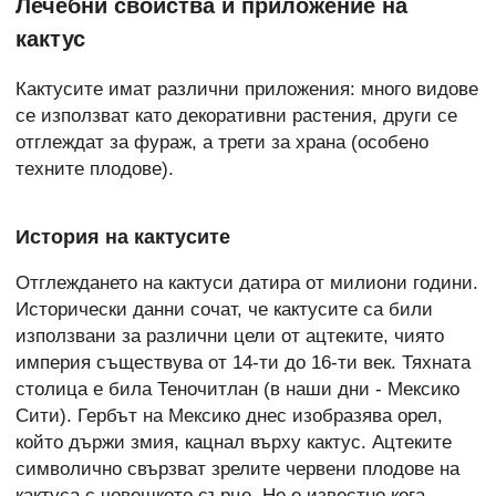
Лечебни свойства и приложение на
кактус
Кактусите имат различни приложения: много видове
се използват като декоративни растения, други се
отглеждат за фураж, а трети за храна (особено
техните плодове).
История на кактусите
Отглеждането на кактуси датира от милиони години.
Исторически данни сочат, че кактусите са били
използвани за различни цели от ацтеките, чиято
империя съществува от 14-ти до 16-ти век. Тяхната
столица е била Теночитлан (в наши дни - Мексико
Сити). Гербът на Мексико днес изобразява орел,
който държи змия, кацнал върху кактус. Ацтеките
символично свързват зрелите червени плодове на
кактуса с човешкото сърце. Не е известно кога