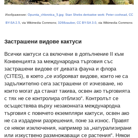
Изображение:
Opuntia_chlorotica_5.jpg: Stan Shebs derivative work: Peter coxhead
,
CC
BY-SA 2.5
, via Wikimedia Commons;
3268zauber
,
CC BY-SA 3.0
, via Wikimedia Commons
Застрашени видове кактуси
Всички кактуси са включени в допълнение II към
Конвенцията за международна търговия със
застрашени видове от дивата фауна и флора
(CITES), в което „се изброяват видове, които не са
задължително сега застрашени от изчезване, но
които могат да станат такива, освен ако търговията
с тях не се контролира отблизо“. Контролът се
осъществява върху незаконната международна
търговия с повечето екземпляри кактуси, освен ако
не са издадени разрешения, поне за износ. Правят
се някои изключения, например за „натурализирани
или изкуствено размножаващи се растения“. Някои