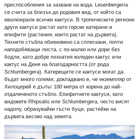
приспособления за зазване на вода. Leuenbergeria
се счита за близък до родовия вид, от който са
еволюирали всички кактуси. В тропическите региони
други кактуси растат като горски катерачи и
епифити (растения, които растат на дървета).
Техните стъбла обикновено са сплескани, почти
наподобяващи листа, с по-малко или дори без
бодли, като добре познатия коледен кактус или
кактус на Деня на благодарността (от рода
Schlumbergera). Катерещите се кактуси могат да
бъдат много големи; докладвано е, че екземпляр от
Хилоцерей е дълъг 100 метра от корена до най-
отдалеченото стъбло. Епифитните кактуси, като
видовете Rhipsalis или Schlumbergera, често висят
надолу, образувайки гъсти буци, растейки на
дървета високо над земята.