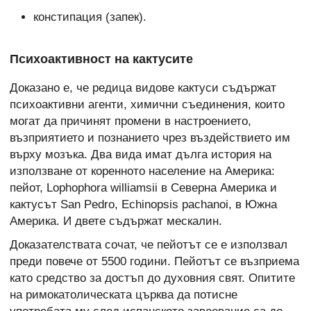
констипация (запек).
Психоактивност на кактусите
Доказано е, че редица видове кактуси съдържат
психоактивни агенти, химични съединения, които
могат да причинят промени в настроението,
възприятието и познанието чрез въздействието им
върху мозъка. Два вида имат дълга история на
използване от коренното население на Америка:
пейот, Lophophora williamsii в Северна Америка и
кактусът San Pedro, Echinopsis pachanoi, в Южна
Америка. И двете съдържат мескалин.
Доказателствата сочат, че пейотът се е използвал
преди повече от 5500 години. Пейотът се възприема
като средство за достъп до духовния свят. Опитите
на римокатолическата църква да потисне