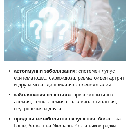
автоимунни заболявания
: системен лупус
еритематодес, саркоидоза, ревматоиден артрит
и други могат да причинят спленомегалия
заболявания на кръвта
: при хемолитична
анемия, тежка анемия с различна етиология,
неутропения и други
вродени метаболитни нарушения
: болест на
Гоше, болест на Niemann-Pick и някои редки