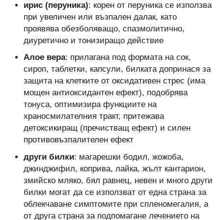
ирис (перуника)
: корен от перуника се използва
при увеличен или възпален далак, като
проявява обезболяващо, спазмолитично,
диуретично и тонизиращо действие
Алое вера
: прилагана под формата на сок,
сироп, таблетки, капсули, билката допринася за
защита на клетките от оксидативен стрес (има
мощен антиоксидантен ефект), подобрява
тонуса, оптимизира функциите на
храносмилателния тракт, притежава
детоксикиращ (пречистващ ефект) и силен
противовъзпалителен ефект
други билки
: магарешки бодил, жожоба,
джинджифил, коприва, лайка, жълт кантарион,
змийско мляко, бял равнец, невен и много други
билки могат да се използват от една страна за
облекчаване симптомите при спленомегалия, а
от друга страна за подпомагане лечението на