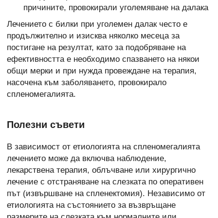
причините, провокирали уголемяване на далака
Лечението с билки при уголемен далак често е
продължително и изисква няколко месеца за
постигане
на резултат, като за подобряване на
ефективността е необходимо спазването на някои
общи мерки и при нужда провеждане на терапия,
насочена към заболяването, провокирало
спленомегалията.
Полезни съвети
В зависимост от етиологията на спленомегалията
лечението може да включва наблюдение,
лекарствена терапия, облъчване или хирургично
лечение с отстраняване на слезката по оперативен
път (извършване на спленектомия). Независимо от
етиологията на състоянието за възвръщане
размерите на слезката към нормалните или