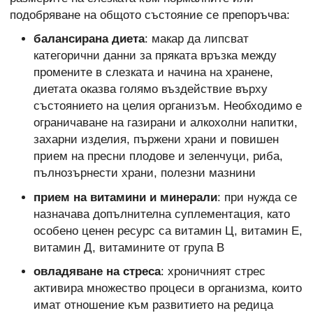
подобряване на общото състояние се препоръчва:
балансирана диета
: макар да липсват
категорични данни за пряката връзка между
промените в слезката и начина на хранене,
диетата оказва голямо въздействие върху
състоянието на целия организъм. Необходимо е
ограничаване на газирани и алкохолни напитки,
захарни изделия, пържени храни и повишен
прием на пресни плодове и зеленчуци, риба,
пълнозърнести храни, полезни мазнини
прием на витамини и минерали
: при нужда се
назначава допълнителна суплементация, като
особено ценен ресурс са витамин Ц, витамин Е,
витамин Д, витамините от група В
овладяване на стреса
: хроничният стрес
активира множество процеси в организма, които
имат отношение към развитието на редица