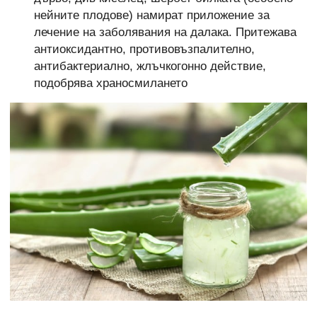
нейните плодове) намират приложение за
лечение на заболявания на далака. Притежава
антиоксидантно, противовъзпалително,
антибактериално, жлъчкогонно действие,
подобрява храносмилането