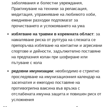
заболявания и болестни увреждания,
Практикуване на техники за релаксация,
медитация, упражняване на любимото хоби,
ежедневни разходки подпомагат за
прочистването и успокояването на ума
избягване на травми в коремната област
: за
намаляване риска от руптура на слезката се
препоръчва избягване на контактни и агресивни
спортове и дейности, задължително поставяне
на предпазния колан при шофиране или
пътуване с кола
редовни имунизации
: необходимо е стриктно
проследяване на имунизационния календар на
засегнатия и ежегодно поставяне на
противогрипна ваксина във връзка с
отслабената имунна защита и повишен риск от
усложнения