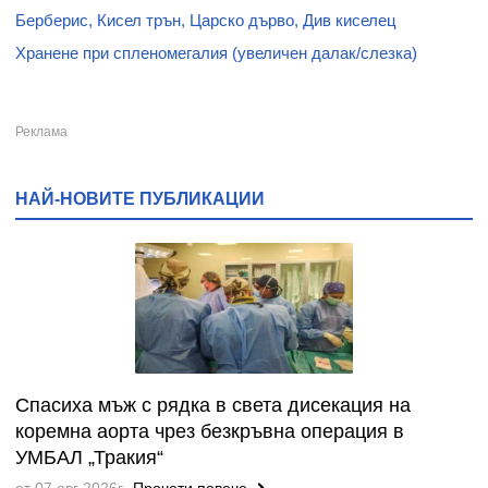
Берберис, Кисел трън, Царско дърво, Див киселец
Хранене при спленомегалия (увеличен далак/слезка)
НАЙ-НОВИТЕ ПУБЛИКАЦИИ
Спасиха мъж с рядка в света дисекация на
коремна аорта чрез безкръвна операция в
УМБАЛ „Тракия“