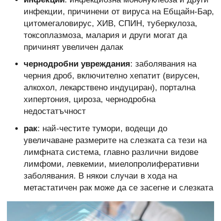
инфекции, причинени от вируса на Ебщайн-Бар,
цитомегаловирус, ХИВ, СПИН, туберкулоза,
токсоплазмоза, малария и други могат да
причинят увеличен далак
чернодробни увреждания
: заболявания на
черния дроб, включително хепатит (вирусен,
алкохол, лекарствено индуциран), портална
хипертония, цироза, чернодробна
недостатъчност
рак
: най-честите тумори, водещи до
увеличаване размерите на слезката са тези на
лимфната система, главно различни видове
лимфоми, левкемии, миелопролиферативни
заболявания. В някои случаи в хода на
метастатичен рак може да се засегне и слезката