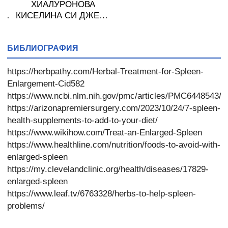
ХИАЛУРОНОВА
ки
КИСЕЛИНА СИ ДЖЕЛИ
желирани стика 2 кутии
* 31
БИБЛИОГРАФИЯ
https://herbpathy.com/Herbal-Treatment-for-Spleen-
Enlargement-Cid582
https://www.ncbi.nlm.nih.gov/pmc/articles/PMC6448543/
https://arizonapremiersurgery.com/2023/10/24/7-spleen-
health-supplements-to-add-to-your-diet/
https://www.wikihow.com/Treat-an-Enlarged-Spleen
https://www.healthline.com/nutrition/foods-to-avoid-with-
enlarged-spleen
https://my.clevelandclinic.org/health/diseases/17829-
enlarged-spleen
https://www.leaf.tv/6763328/herbs-to-help-spleen-
problems/