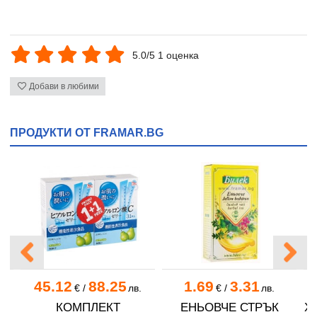
5.0/5 1 оценка
Добави в любими
ПРОДУКТИ ОТ FRAMAR.BG
45.12
88.25
1.69
3.31
.
€
/
лв.
€
/
лв.
С
КОМПЛЕКТ
ЕНЬОВЧЕ СТРЪК
ХЕ