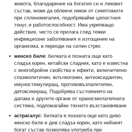
живота, благодарение на богатия си и лековит
състав, може да облекчи някои от симптомите
при спленомегалия, подобрявайки цялостния
тонус и работоспособност. Има укрепващо
действие, често се прилага след тежки
инфекциозни заболявания и изтощение на
организма, в периоди на силен стрес
женско биле
: билката е позната още като
сладък корен, китайски сладник, като е известна
с многобройни свойства и ефекти, включително
спазмолитичен, жлъчкогонен, антиоксидантен,
имуностимулиращ, противовъзпалителен,
детоксикиращ. Подобрява състоянието на
далака и другите органи от храносмилателната
система, подпомагайки тяхното възстановяване
астрагалус
: билката е позната още като диво
женско биле и див сладък корен, като нейният
богат състав позволява употреба при