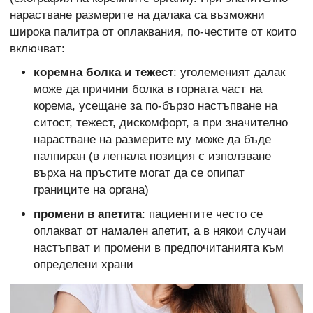
нарастване размерите на далака са възможни
широка палитра от оплаквания, по-честите от които
включват:
коремна болка и тежест
: уголеменият далак
може да причини болка в горната част на
корема, усещане за по-бързо настъпване на
ситост, тежест, дискомфорт, а при значително
нарастване на размерите му може да бъде
палпиран (в легнала позиция с използване
върха на пръстите могат да се опипат
границите на органа)
промени в апетита
: пациентите често се
оплакват от намален апетит, а в някои случаи
настъпват и промени в предпочитанията към
определени храни