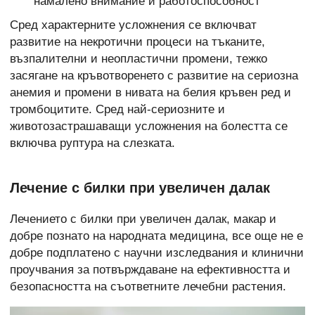
намалено внимание и работоспособност
Сред характерните усложнения се включват
развитие на некротични процеси на тъканите,
възпалителни и неопластични промени, тежко
засягане на кръвотворенето с развитие на сериозна
анемия и промени в
нивата на белия кръвен ред и
тромбоцитите. Сред най-сериозните и
животозастрашаващи усложнения на болестта се
включва руптура на слезката.
Лечение с билки при увеличен далак
Лечението с билки при увеличен далак, макар и
добре познато на народната медицина, все още не е
добре подплатено с научни изследвания и клинични
проучвания за потвърждаване на ефективността и
безопасността на съответните лечебни растения.