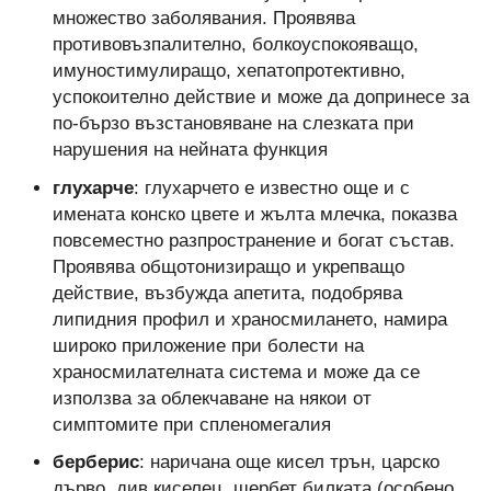
множество заболявания. Проявява
противовъзпалително, болкоуспокояващо,
имуностимулиращо, хепатопротективно,
успокоително действие и може да допринесе за
по-бързо възстановяване на слезката при
нарушения на нейната функция
глухарче
: глухарчето е известно още и с
имената конско цвете и жълта млечка, показва
повсеместно разпространение и богат състав.
Проявява общотонизиращо и укрепващо
действие, възбужда апетита, подобрява
липидния профил и храносмилането, намира
широко приложение при болести на
храносмилателната система и може да се
използва за облекчаване на някои от
симптомите при спленомегалия
берберис
: наричана още кисел трън, царско
дърво, див киселец, шербет билката (особено