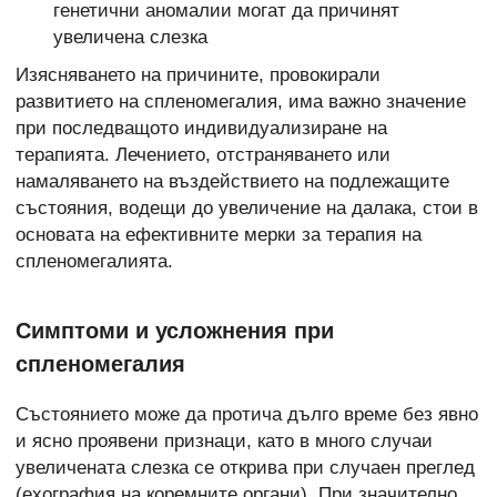
генетични аномалии могат да причинят
увеличена слезка
Изясняването на причините, провокирали
развитието на спленомегалия, има важно значение
при последващото индивидуализиране на
терапията. Лечението, отстраняването или
намаляването на
въздействието на подлежащите
състояния, водещи до увеличение на далака, стои в
основата на ефективните мерки за терапия на
спленомегалията.
Симптоми и усложнения при
спленомегалия
Състоянието може да протича дълго време без явно
и ясно проявени признаци, като в много случаи
увеличената слезка се открива при случаен преглед
(ехография на коремните органи). При значително