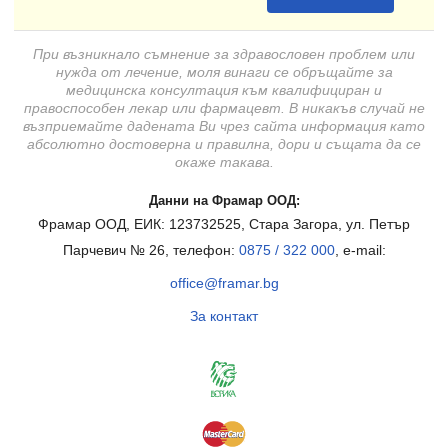
При възникнало съмнение за здравословен проблем или
нужда от лечение, моля винаги се обръщайте за
медицинска консултация към квалифициран и
правоспособен лекар или фармацевт. В никакъв случай не
възприемайте дадената Ви чрез сайта информация като
абсолютно достоверна и правилна, дори и същата да се
окаже такава.
Данни на Фрамар ООД:
Фрамар ООД, ЕИК: 123732525, Стара Загора, ул. Петър
Парчевич № 26, телефон:
0875 / 322 000
, e-mail:
office@framar.bg
За контакт