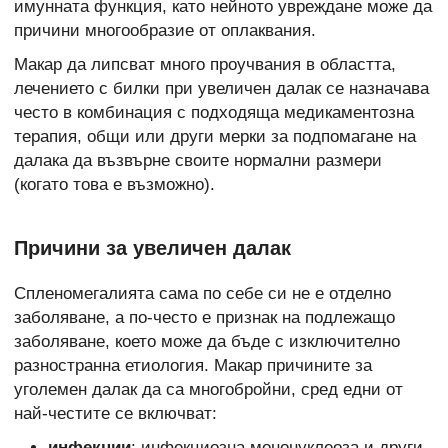
имунната функция, като нейното увреждане може да
причини многообразие от оплаквания.
Макар да липсват много проучвания в областта,
лечението с билки при увеличен далак се назначава
често в комбинация с подходяща медикаментозна
терапия, общи или други мерки за подпомагане на
далака да възвърне своите нормални размери
(когато това е възможно).
Причини за увеличен далак
Спленомегалията сама по себе си не е отделно
заболяване, а по-често е признак на подлежащо
заболяване, което може да бъде с изключително
разностранна етиология. Макар причините за
уголемен далак да са многобройни, сред едни от
най-честите се включват:
инфекции
: инфекциозна мононуклеоза и други