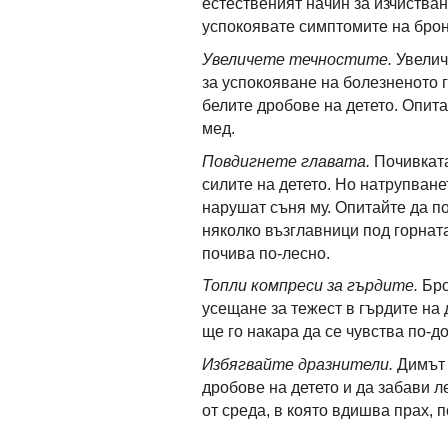
естественият начин за изчиства
успокоявате симптомите на брон
Увеличете течностите.
Увелич
за успокояване на болезненото г
белите дробове на детето. Опита
мед.
Повдигнете главата.
Почивката
силите на детето. Но натрупване
нарушат съня му. Опитайте да по
няколко възглавници под горната
почива по-лесно.
Топли компреси за гърдите.
Бро
усещане за тежест в гърдите на 
ще го накара да се чувства по-д
Избягвайте дразнители.
Димът 
дробове на детето и да забави л
от среда, в която вдишва прах, 