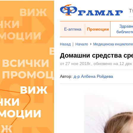
Здрав
Е-аптека
Промоции
библиот
|
Назад
Начало
Медицинска енциклоп
Домашни средства ср
от 27 ное 2018г., обновено на 12 дек 
Автор:
д-р Албена Ройдева