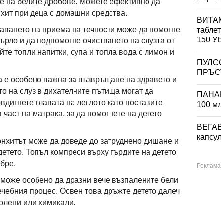
не на белите дробове. Можете ефективно да
хит при деца с домашни средства.
ВИТАМ
аването на приема на течности може да помогне
табле
150 
ърло и да подпомогне очистването на слузта от
йте топли напитки, супа и топла вода с лимон и
ПУЛС
ПРЪСТ
 е особено важна за възвръщане на здравето и
то на слуз в дихателните пътища могат да
ПАНА
вдигнете главата на леглото като поставите
100 м
 част на матрака, за да помогнете на детето
ВЕГА
капсул
нхитът може да доведе до затруднено дишане и
детето. Топъл компреси върху гърдите на детето
обре.
може особено да дразни вече възпалените бели
ечебния процес. Освен това дръжте детето далеч
полени или химикали.