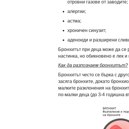
отровни газове от заводите;
алергии;
астма;
хроничен синузит;
аденоиди и разширени слив
Бронхитът при деца може да се 
настинка, но обикновено е лек и
Как да разпознаем бронхитът?
Бронхитът често се бърка с друг
засяга бронхите, докато бронхио
малките разклонения на бронхит
по-малки деца (до 3-4 годишна в