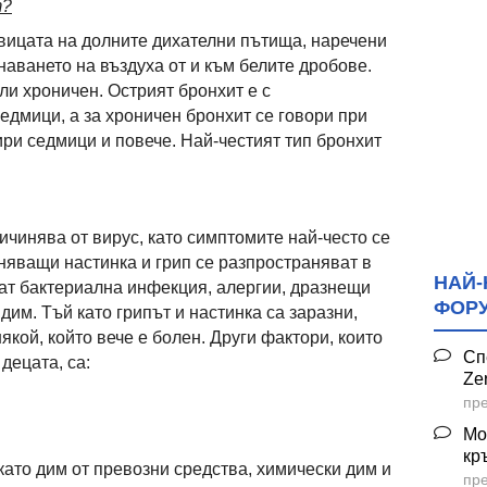
т?
вицата на долните дихателни пътища, наречени
наването на въздуха от и към белите дробове.
ли хроничен. Острият бронхит е с
едмици, а за хроничен бронхит се говори при
ри седмици и повече. Най-честият тип бронхит
ичинява от вирус, като симптомите най-често се
иняващи настинка и грип се разпространяват в
НАЙ-
ат бактериална инфекция, алергии, дразнещи
ФОР
дим. Тъй като грипът и настинка са заразни,
някой, който вече е болен. Други фактори, които
Сп
децата, са:
Ze
пре
Мо
кр
като дим от превозни средства, химически дим и
пре