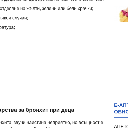
отделяне на жълти, зелени или бели храчки;
някои случаи;
ратура;
Е-АП
рства за бронхит при деца
ОБН
нхита, звучи наистина неприятно, но всъщност е
АЦЕТО