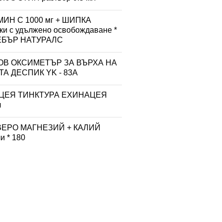
ИН С 1000 мг + ШИПКА
тки с удължено освобождаване *
УЕБЪР НАТУРАЛС
ОВ ОКСИМЕТЪР ЗА ВЪРХА НА
А ДЕСПИК YK - 83A
ЦЕЯ ТИНКТУРА ЕХИНАЦЕЯ
л
ВЕРО МАГНЕЗИЙ + КАЛИЙ
и * 180