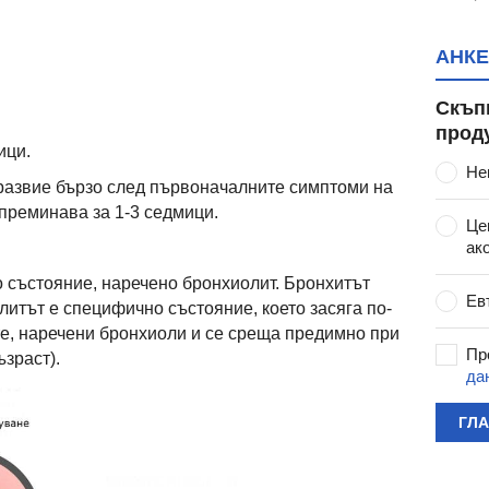
АНКЕ
Скъп
прод
ици.
Не
развие бързо след първоначалните симптоми на
 преминава за 1-3 седмици.
Це
ак
о състояние, наречено бронхиолит. Бронхитът
Ев
литът е специфично състояние, което засяга по-
е, наречени бронхиоли и се среща предимно при
Пр
ъзраст).
да
ГЛ