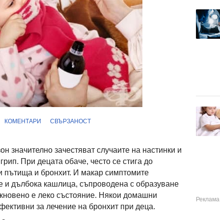
КОМЕНТАРИ
СВЪРЗАНОСТ
он значително зачестяват случаите на настинки и
рип. При децата обаче, често се стига до
 пътища и бронхит. И макар симптомите
ве и дълбока кашлица, съпроводена с образуване
бикновено е леко състояние. Някои домашни
фективни за лечение на бронхит при деца.