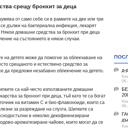
тва срещу бронхит за деца
умява от само себе си в рамките на две или три
т се дължи на бактериална инфекция, лекарят
 Някои домашни средства за бронхит при деца
ление на състоянието в някои случаи.
ПОС
те на детето може да помогне за облекчаване на
есто срещаното и естествено средство за
д-
же да предложи незабавно облекчение на детето.
Ком
06 
БЕ
пките са най-често използваните домашни
200
карства за бронхит при деца, тъй като те са богат
Ком
точник на витамин С и био-флавоноиди, които са
06 
лезни за разреждане на слузта. Шипките са
ГА
снодостъпни в няколко декофеинизирани
дъ
одово-ароматизирани чайове, които могат да се
Ком