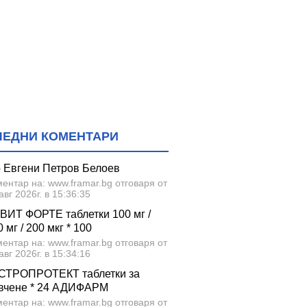
ЛЕДНИ КОМЕНТАРИ
р Евгени Петров Белоев
ентар на: www.framar.bg отговаря от
авг 2026г. в 15:36:35
ВИТ ФОРТЕ таблетки 100 мг /
 мг / 200 мкг * 100
ентар на: www.framar.bg отговаря от
авг 2026г. в 15:34:16
СТРОПРОТЕКТ таблетки за
вчене * 24 АДИФАРМ
ентар на: www.framar.bg отговаря от