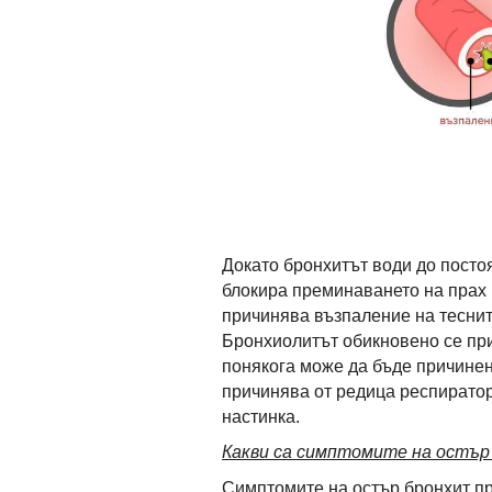
Докато бронхитът води до посто
блокира преминаването на прах 
причинява възпаление на теснит
Бронхиолитът обикновено се при
понякога може да бъде причинен
причинява от редица респиратор
настинка.
Какви са симптомите на остър
Симптомите на остър бронхит при