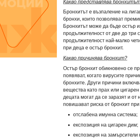
Какво представлява бронхитъ
Бронхитът е възпаление на лига
бронхи, които позволяват преми
Бронхитът може да бъде остър и
продължителност от две до три с
продължителност най-малко чети
при деца е остър бронхит.
Какво причинява бронхит?
Остър бронхит обикновено се пр
появяват, когато вирусите прич
бронхите. Други причини включв
вещества като прах или цигарен 
децата могат да се заразят и от 
повишават риска от бронхит при 
отслабена имунна система;
експозиция на цигарен дим;
експозиция на замърсители 