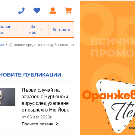
 начин
За
Контакти
вот
нас
ние
Домашни средства срещу бронхит при деца
НОВИТЕ ПУБЛИКАЦИИ
Първи случай на
заразен с Бурбонски
вирус след ухапване
от кърлеж в Ню Йорк
от 06 авг 2026г.
Прочети повече