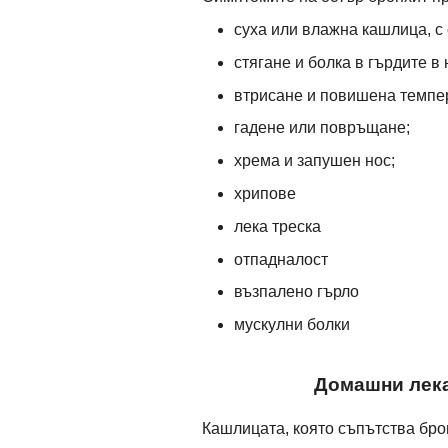
суха или влажна кашлица, с 
стягане и болка в гърдите в 
втрисане и повишена темпе
гадене или повръщане;
хрема и запушен нос;
хрипове
лека треска
отпадналост
възпалено гърло
мускулни болки
Домашни лека
Кашлицата, която съпътства бро