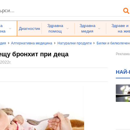
на
Здравна
Здравна
Здраве и
Диагностик
ека
помощ
медия
на жи
едия
Алтернативна медицина
Натурални продукти
Билки и билколече
ещу бронхит при деца
2022г.
НАЙ-