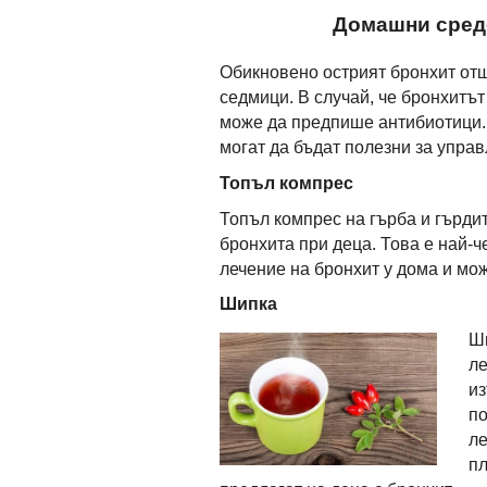
Домашни средс
Обикновено острият бронхит отш
седмици. В случай, че бронхитъ
може да предпише антибиотици.
могат да бъдат полезни за управ
Топъл компрес
Топъл компрес на гърба и гърди
бронхита при деца. Това е най-ч
лечение на бронхит у дома и мо
Шипка
Ши
ле
из
по
ле
пл