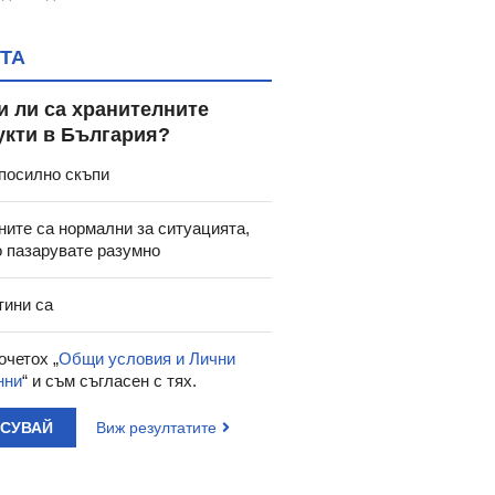
ТА
и ли са хранителните
укти в България?
посилно скъпи
ните са нормални за ситуацията,
о пазарувате разумно
тини са
очетох „
Общи условия и Лични
нни
“ и съм съгласен с тях.
АСУВАЙ
Виж резултатите