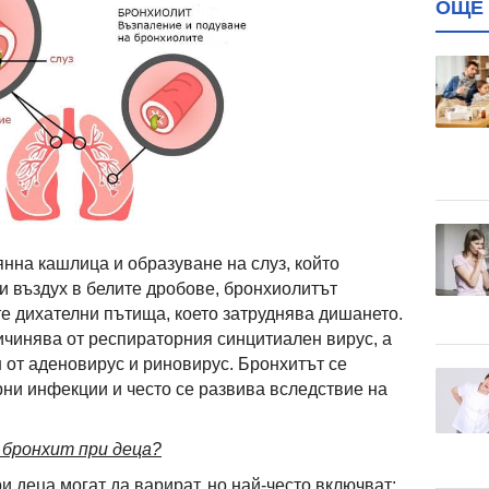
ОЩЕ 
янна кашлица и образуване на слуз, който
и въздух в белите дробове, бронхиолитът
е дихателни пътища, което затруднява дишането.
чинява от респираторния синцитиален вирус, а
 от аденовирус и риновирус. Бронхитът се
ни инфекции и често се развива вследствие на
 бронхит при деца?
 деца могат да варират, но най-често включват: