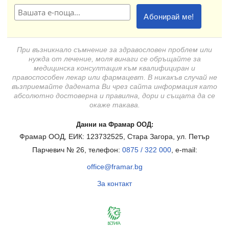
При възникнало съмнение за здравословен проблем или
нужда от лечение, моля винаги се обръщайте за
медицинска консултация към квалифициран и
правоспособен лекар или фармацевт. В никакъв случай не
възприемайте дадената Ви чрез сайта информация като
абсолютно достоверна и правилна, дори и същата да се
окаже такава.
Данни на Фрамар ООД:
Фрамар ООД, ЕИК: 123732525, Стара Загора, ул. Петър
Парчевич № 26, телефон:
0875 / 322 000
, e-mail:
office@framar.bg
За контакт