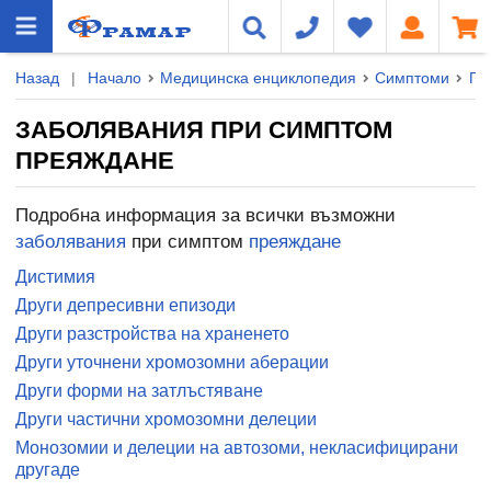
Назад
|
Начало
Медицинска енциклопедия
Симптоми
Пр
ЗАБОЛЯВАНИЯ ПРИ СИМПТОМ
ПРЕЯЖДАНЕ
Подробна информация за всички възможни
заболявания
при симптом
преяждане
Дистимия
Други депресивни епизоди
Други разстройства на храненето
Други уточнени хромозомни аберации
Други форми на затлъстяване
Други частични хромозомни делеции
Монозомии и делеции на автозоми, некласифицирани
другаде