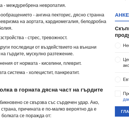
а - междуребрена невропатия.
АНКЕ
вообращението - ангина пекторис, дясно странна
невризма на аортата, кардиомегалия, белодробна
Скъп
болия.
прод
стройства - стрес, тревожност.
Не
други последици от въздействието на външни
 на гърдите, мускулно разтежение.
Це
ения от нормата - киселини, плеврит.
ак
а система - холецистит, панкреатит.
Ев
олка в горната дясна част на гърдите
Пр
да
бикновено се свързва със сърдечен удар. Ако,
 страна, причината е по-малко вероятно да е
ГЛ
 болката се поражда от: