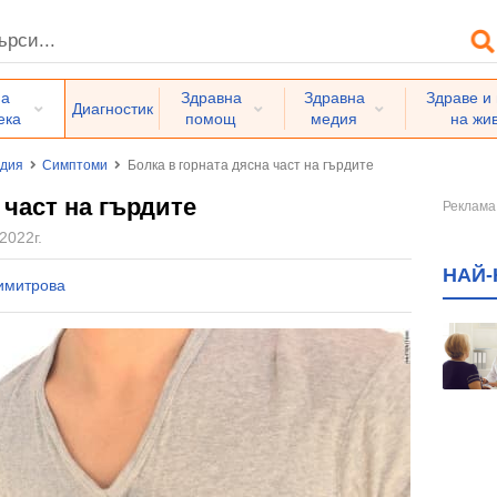
на
Здравна
Здравна
Здраве и
Диагностик
ека
помощ
медия
на жи
едия
Симптоми
Болка в горната дясна част на гърдите
 част на гърдите
2022г.
НАЙ-
имитрова