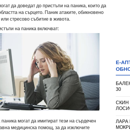
огат да доведат до пристъпи на паника, които да
областта на сърцето. Паник атаките, обикновено
 или стресово събитие в живота.
стъпи на паника включват:
Е-АП
ОБН
БАЛЕН
30
СКИН
ЛОСИО
 паника могат да имитират тези на сърдечен
ЛАРА
МОКРИ
бавна медицинска помощ, за да изключите