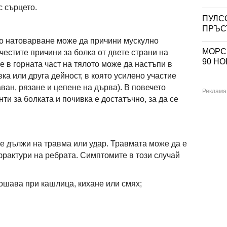
с сърцето.
ПУЛС
ПРЪС
о натоварване може да причини мускулно
МОРСК
-честите причини за болка от двете страни на
90 H
 в горната част на тялото може да настъпи в
ка или друга дейност, в която усилено участие
ван, рязане и цепене на дърва). В повечето
и за болката и почивка е достатъчно, за да се
се дължи на травма или удар. Травмата може да е
фрактури на ребрата. Симптомите в този случай
лошава при кашлица, кихане или смях;