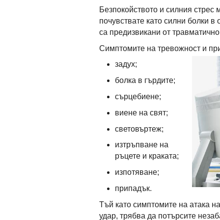
Безпокойството и силния стрес м
почувствате като силни болки в 
са предизвикани от травматично
Симптомите на тревожност и при
задух;
болка в гърдите;
сърцебиене;
виене на свят;
световъртеж;
изтръпване на
ръцете и краката;
изпотяване;
припадък.
Тъй като симптомите на атака на
удар, трябва да потърсите неза