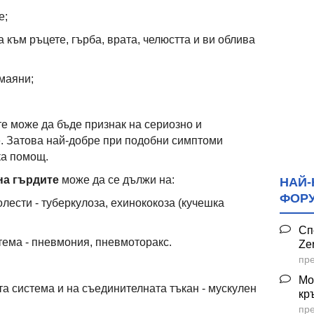
е;
 към ръцете, гърба, врата, челюстта и ви облива
амаяни;
те може да бъде признак на сериозно и
 Затова най-добре при подобни симптоми
ка помощ.
на гърдите
може да се дължи на:
НАЙ-
ФОР
лести - туберкулоза, ехинококоза (кучешка
Сп
тема - пневмония, пневмоторакс.
Ze
пре
Мо
та система и на съединителната тъкан - мускулен
кр
пре