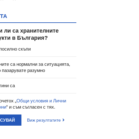
ТА
и ли са хранителните
укти в България?
посилно скъпи
ните са нормални за ситуацията,
о пазарувате разумно
тини са
очетох „
Общи условия и Лични
нни
“ и съм съгласен с тях.
АСУВАЙ
Виж резултатите