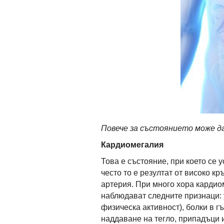
Повече за състоянието може д
Кардиомегалия
Това е състояние, при което се 
често то е резултат от високо к
артерия. При много хора кардио
наблюдават следните признаци: 
физическа активност), болки в гъ
наддаване на тегло, припадъци и