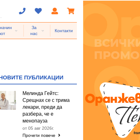
 начин
За
Контакти
вот
нас
НОВИТЕ ПУБЛИКАЦИИ
Мелинда Гейтс:
Срещнах се с трима
лекари, преди да
разбера, че е
менопауза
от 05 авг 2026г.
Прочети повече