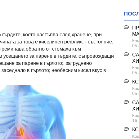
ПОС
ПР
М
 гърдите, което настъпва след хранене, при
Ком
ината за това е киселинен рефлукс - състояние,
05 
преминава обратно от стомаха към
СА
м усещането за парене в гърдите, съпровождащи
ХИ
ещане за парене в гърлото;, затруднено
Ком
 заседнало в гърлото; необясним кисел вкус в
05 
КС
Ком
05 
СА
ХИ
Ком
16:
КС
Ком