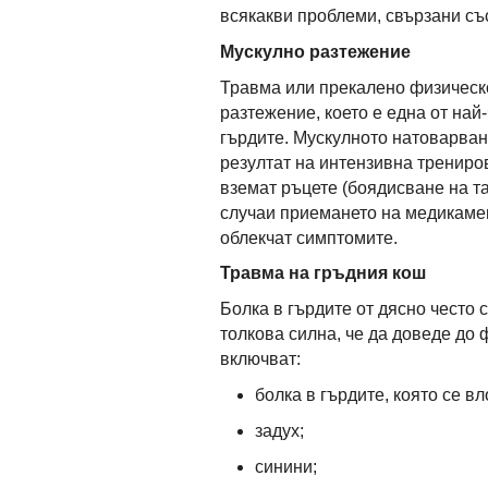
всякакви проблеми, свързани съ
Мускулно разтежение
Травма или прекалено физическ
разтежение, което е една от най
гърдите. Мускулното натоварване
резултат на интензивна трениров
вземат ръцете (боядисване на та
случаи приемането на медикамент
облекчат симптомите.
Травма на гръдния кош
Болка в гърдите от дясно често 
толкова силна, че да доведе до 
включват:
болка в гърдите, която се в
задух;
синини;