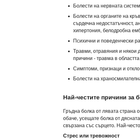
Болести на нервната систем
Болести на органите на кръ
сърдечна недостатъчност, а
хипертония, белодробна ем
Психични и поведенчески раз
Травми, отравяния и някои 
причини - травма в областта
Симптоми, признаци и отклон
Болести на храносмилателнат
Най-честите причини за б
Гръдна болка от лявата страна о
обаче, усещате болка от дясната
свързана със сърцето. Най-често
Стрес или тревожност