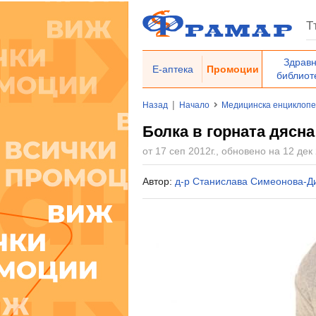
Здрав
Е-аптека
Промоции
библиот
|
Назад
Начало
Медицинска енциклоп
Болка в горната дясна
от 17 сеп 2012г., обновено на 12 дек 
Автор:
д-р Станислава Симеонова-Д