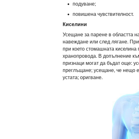
подуване;
повишена чувствителност.
Киселини
Усещане за парене в областта на
навеждане или след лягане. Прич
при което стомашната киселина 
хранопровода. В допълнение къ
признаци могат да бъдат още: ус
преглъщане; усещане, че нещо е
устата; оригване.