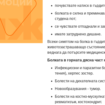
почувствате натиск в гърдит
болката е силна и преминава
студена пот;
се чувствате отпаднали и з
имате затруднено дишане.
Всеки симптом на болка в гърди
животозастрашаващо състояние.
веднага да потърсите медицинс
Болката в горната дясна част 
Инфекциозни и паразитни бо
тения), херпес зостер.
Болести на дихателната сис
Новообразувания - тумор.
Болести на костно-мускулна
ревматизъм, костохондрит.