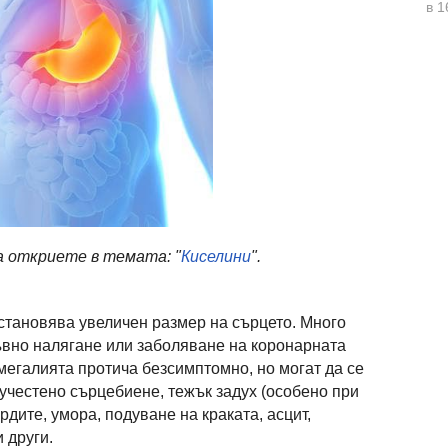
в 1
а откриете в темата: "
Киселини
".
установява увеличен размер на сърцето. Много
ръвно налягане или заболяване на коронарната
мегалията протича безсимптомно, но могат да се
учестено сърцебиене, тежък задух (особено при
рдите, умора, подуване на краката, асцит,
 други.