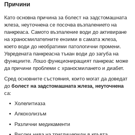
Причини
Като основна причина за болест на задстомашната
жлеза, неуточнена се посочва възпалението на
панкреаса. Самото възпаление води до активиране
на храносмилателните ензими в самата жлеза,
което води до необратими патологични промени.
Увредената панкреасна тъкан води до загуба на
функциите. Лошо функциониращият панкреас може
да причини проблеми с храносмилането и диабет.
Сред основните състояния, които могат да доведат
до
болест на задстомашната жлеза, неуточнена
са:
Холелитиаза
Алкохолизъм
Различни медикаменти
Високи нива на триглицериди в кръвта