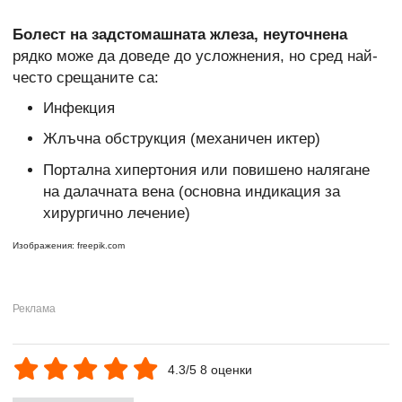
Болест на задстомашната жлеза, неуточнена
рядко може да доведе до усложнения, но сред най-
често срещаните са:
Инфекция
Жлъчна обструкция (механичен иктер)
Портална хипертония или повишено налягане
на далачната вена (основна индикация за
хирургично лечение)
Изображения: freepik.com
4.3/5 8 оценки