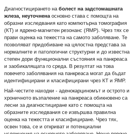
Диагностицирането на
болест на задстомашната
жлеза, неуточнена
основно става с помощта на
образни изследвания като компютърна томография
(КТ) и ядрено-магнитен резонанс (ЯМР). Чрез тях се
прави оценка на тежестта на самото заболяване. Те
позволяват придобиване на цялостна представа за
нормалните и патологични структурни и до известна
степен дори функционални състояния на панкреаса
и заобикалящата го среда. В резултат на това
повечето заболявания на панкреаса могат да бъдат
идентифицирани и класифицирани чрез КТ и ЯМР.
Най-честите находки - аденокарциномът и острото и
хроничното възпаление на панкреаса обикновено са
лесни за диагностициране като с помощта на
образните изследвания се извършва правилна
оценка на тежестта и класифициране. Чрез тях,
освен това, се и откриват и
потенциални
усложнения на основното заболяване. Нещо повече,