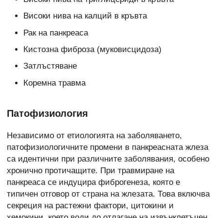
Високи нива на калций в кръвта
Рак на панкреаса
Кистозна фиброза (муковисцидоза)
Затлъстяване
Коремна травма
Патофизиология
Независимо от етиологията на заболяването,
патофизиологичните промени в панкреасната жлеза
са идентични при различните заболявания, особено
хронично протичащите. При травмиране на
панкреаса се индуцира фиброгенеза, която е
типичен отговор от страна на жлезата. Това включва
секреция на растежни фактори, цитокини и
хемокини, което води до отлагане на извънклетъчен