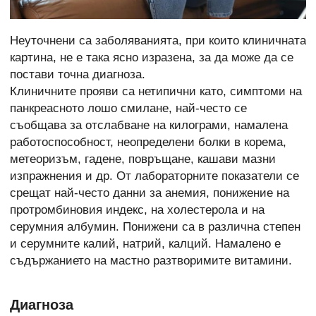
Неуточнени са заболяванията, при които клиничната
картина, не е така ясно изразена, за да може да се
постави точна диагноза.
Клиничните прояви са нетипични като, симптоми на
панкреасното лошо смилане, най-често се
съобщава за отслабване на килограми, намалена
работоспособност, неопределени болки в корема,
метеоризъм, гадене, повръщане, кашави мазни
изпражнения и др. От лабораторните показатели се
срещат най-често данни за анемия, понижение на
протромбиновия индекс, на холестерола и на
серумния
албумин. Понижени са в различна степен
и серумните калий, натрий, калций. Намалено е
съдържанието на мастно разтворимите витамини.
Диагноза