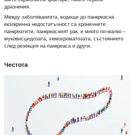
дразнения.
Между заболяванията, водещи до панкреасна
екзокринна недостатъчност са хроничните
панкреатити, панкреасният рак, и много по-малко –
муковисцидозата, хемохроматозата, състоянието
след резекция на панкреаса и други.
Честота