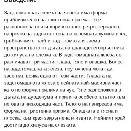
Задстомашната жлеза на човека има форма
приблизително на тристенна призма. Тя е
разположена почти хоризонтално ретростернално,
напречно на задната стена на коремната кухина пред
гръбначния стълб и зад стомаха и заема
пространството от дъгата на дванадесетопръстника
до хилуса на слезката. В задстомашната жлеза се
различават три части: глава, тяло и опашка. Болест
на задстомашната жлеза, неуточнена могат да
засегнат, всяка една от тези части. Главата на
задстомашната жлеза е нейната най-масивна част,
като по форма прилича на чук. Тя е разположена в
дъгата на дуоденума и приляга особено плътно към
неговата низходяща част. Тялото на панкреаса има
форма на тристенна призма. Опашката е тясна и
плоска, към края закръглена и извита. Нейният край
достига до хилуса на слезката.