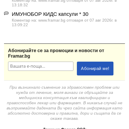
Коментар на: www.framar.bg отговаря от 07 авг 2026г. в
13:18:32
ИМУНОБОР КИДС капсули * 30
Коментар на: www.framar.bg отговаря от 07 авг 2026г. в
13:09:22
Абонирайте се за промоции и новости от
Framar.bg
При възникнало съмнение за здравословен проблем или
нужда от лечение, моля винаги се обръщайте за
медицинска консултация към квалифициран и
правоспособен лекар или фармацевт. В никакъв случай не
възприемайте дадената Ви чрез сайта информация като
абсолютно достоверна и правилна, дори и същата да се
окаже такава.