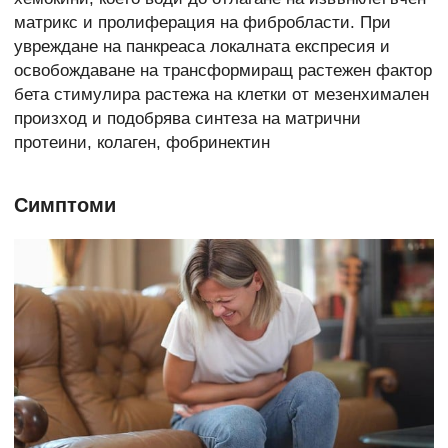
матрикс и
пролиферация на фибробласти. При
увреждане на панкреаса локалната експресия и
освобождаване на трансформиращ растежен фактор
бета стимулира растежа на клетки от мезенхимален
произход и подобрява синтеза на матрични
протеини, колаген, фобринектин
Симптоми