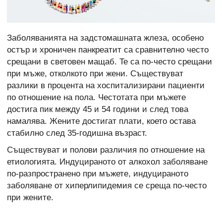
Заболяванията на задстомашната жлеза, особено
остър и хроничен панкреатит са сравнително често
срещани в световен мащаб. Te са по-често срещани
при мъже, отколкото при жени. Съществуват
разлики в процента на хоспитализирани пациенти
по отношение на пола. Честотата при мъжете
достига пик между 45 и 54 години и след това
намалява. Жените достигат плати, което остава
стабилно след 35-годишна възраст.
Съществуват и полови различия по отношение на
етиологията. Индуцираното от алкохол заболяване
по-разпространено при мъжете, индуцираното
заболяване от хиперлипидемия се среща по-често
при жените.