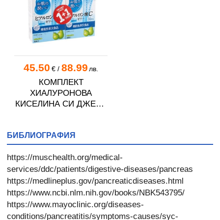
45.50
88.99
€
/
лв.
КОМПЛЕКТ
ХИАЛУРОНОВА
КИСЕЛИНА СИ ДЖЕЛИ
желирани стика 2 кутии
* 31
БИБЛИОГРАФИЯ
https://muschealth.org/medical-
services/ddc/patients/digestive-diseases/pancreas
https://medlineplus.gov/pancreaticdiseases.html
https://www.ncbi.nlm.nih.gov/books/NBK543795/
https://www.mayoclinic.org/diseases-
conditions/pancreatitis/symptoms-causes/syc-