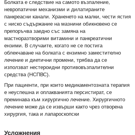
Болката е следствие на самото възпаление,
невропатични механизми и дилатираните
панкреасни канали. Храненето на малки, чести ястия
с ниско съдържание на мазнини обикновено се
препоръчва заедно със замяна на
мастноразтворими витамини и панкреатични
ензими. В случаите, когато не се постига
облекчаване на болката с ензимно заместително
лечение и диетични промени, трябва да се
използват нестероидни противовъзпалителни
средства (НСПВС).
При пациенти, при които медикаментозната терапия
е неуспешна и оплакванията персистират, се
преминава към хирургично лечение. Хирургичното
лечение може да се извърши както чрез отворена
хирургия, така и лапароскопски
Усложнения