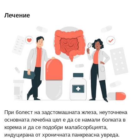
Лечение
При болест на задстомашната жлеза, неуточнена
основната лечебна цел е да се намали болката в
корема и да се подобри малабсорбцията,
индуцирана от хроничната панкреасна увреда.