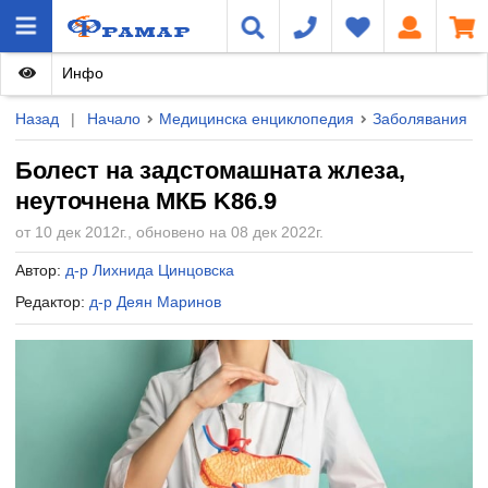
Инфо
Назад
|
Начало
Медицинска енциклопедия
Заболявания
Болест на задстомашната жлеза,
неуточнена МКБ K86.9
от 10 дек 2012г., обновено на 08 дек 2022г.
Автор:
д-р Лихнида Цинцовска
Редактор:
д-р Деян Маринов