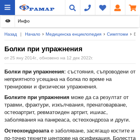
Инфо
Назад
|
Начало
Медицинска енциклопедия
Симптоми
Бо
Болки при упражнения
от 25 яну 2014г., обновено на 12 дек 2022г.
Болки при упражнения:
състояния, съпроводени от
неприятното усещана на болка по време на
тренировки и физически упражнения.
Болките при упражнения
може да са резултат от
травми, фрактури, изкълчвания, пренатоварване,
остеоартрит, ревматоиден артрит, ишиас,
заболявания на панкреаса, остеохондроза и други.
Остеохондрозата
е заболяване, засягащо костите и
по-точно техните центрове на осификация. Болестта