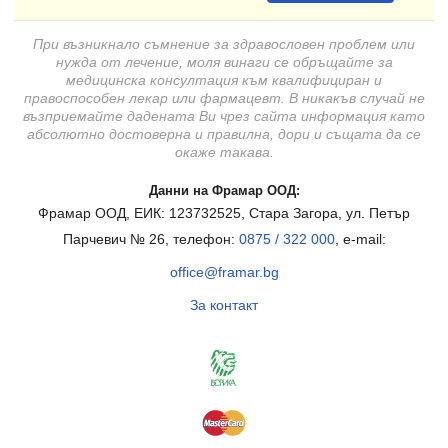
При възникнало съмнение за здравословен проблем или
нужда от лечение, моля винаги се обръщайте за
медицинска консултация към квалифициран и
правоспособен лекар или фармацевт. В никакъв случай не
възприемайте дадената Ви чрез сайта информация като
абсолютно достоверна и правилна, дори и същата да се
окаже такава.
Данни на Фрамар ООД:
Фрамар ООД, ЕИК: 123732525, Стара Загора, ул. Петър
Парчевич № 26, телефон:
0875 / 322 000
, e-mail:
office@framar.bg
За контакт