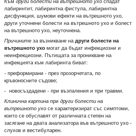
Към
други болести на вътрешното ухо
спадат
лабиринтит, лабиринтна фистула, лабиринтна
дисфункция, шумови ефекти на вътрешното ухо,
други уточнени болести на вътрешното ухо и болест
на вътрешното ухо, неуточнена.
Причините
за възникване на
други болести на
вътрешното ухо
могат да бъдат инфекциозни и
неинфекциозни. Пътищата за проникване на
инфекцията към лабиринта биват:
- преформирани - през прозорчетата, по
кръвоносните съдове;
- новосъздадени - при възпаления и при травми.
Клинична картина
при
други болести на
вътрешното ухо
се характеризират със симптоми,
които се обуславят от различната степен на
засягане на двата анализатора във вътрешното ухо -
слухов и вестибуларен.