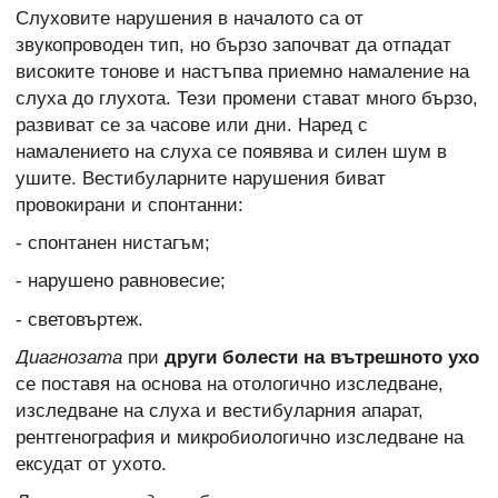
Слуховите нарушения в началото са от
звукопроводен тип, но бързо започват да отпадат
високите тонове и настъпва приемно намаление на
слуха до глухота. Тези промени стават много бързо,
развиват се за часове или дни. Наред с
намалението на слуха се появява и силен шум в
ушите. Вестибуларните нарушения биват
провокирани и спонтанни:
- спонтанен нистагъм;
- нарушено равновесие;
- световъртеж.
Диагнозата
при
други болести на вътрешното ухо
се поставя на основа на отологично изследване,
изследване на слуха и вестибуларния апарат,
рентгенография и микробиологично изследване на
ексудат от ухото.