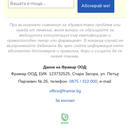
При възникнало съмнение за здравословен проблем или
нужда от лечение, моля винаги се обръщайте за
медицинска консултация към квалифициран и
правоспособен лекар или фармацевт. В никакъв случай не
възприемайте дадената Ви чрез сайта информация като
абсолютно достоверна и правилна, дори и същата да се
окаже такава.
Данни на Фрамар ООД:
Фрамар ООД, ЕИК: 123732525, Стара Загора, ул. Петър
Парчевич № 26, телефон:
0875 / 322 000
, e-mail:
office@framar.bg
За контакт