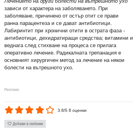
Лечението
на
други болести на вътрешното ухо
зависи от характера на заболяването. При
заболяване, причинено от остър отит се прави
ранна парацентеза и се дават антибиотици.
Лабиринтит при хронични отити в острата фаза -
антибиотици, дехидратиращи средства; витамини и
веднага след стихване на процеса се прилага
оперативно лечение. Радикалната трепанация е
основният хирургичен метод за лечение на някои
болести на вътрешното ухо.
3.8/5 8 оценки
Добави в любими