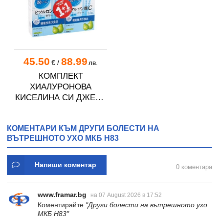
45.50
88.99
€
/
лв.
КОМПЛЕКТ
ХИАЛУРОНОВА
КИСЕЛИНА СИ ДЖЕЛИ
желирани стика 2 кутии
* 31
КОМЕНТАРИ КЪМ ДРУГИ БОЛЕСТИ НА
ВЪТРЕШНОТО УХО МКБ H83
Напиши коментар
0 коментара
www.framar.bg
на 07 August 2026 в 17:52
Коментирайте
"Други болести на вътрешното ухо
МКБ H83"