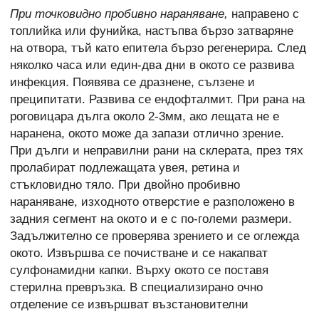
При точковидно пробивно нараняване,
направено с
топлийка или фунийка, настъпва бързо затваряне
на отвора, тъй като епитела бързо регенерира. След
няколко часа или един-два дни в окото се развива
инфекция. Появява се дразнене, сълзене и
преципитати. Развива се ендофталмит. При рана на
роговицара дълга около 2-3мм, ако лещата не е
наранена, окото може да запази отлично зрение.
При дълги и неправилни рани на склерата, през тях
пролабират подлежащата увея, ретина и
стъкловидно тяло. При двойно пробивно
нараняване, изходното отверстие е разположено в
задния сегмент на окото и е с по-големи размери.
Задължително се проверява зрението и се оглежда
окото. Извършва се почистване и се накапват
сулфонамидни капки. Върху окото се поставя
стерилна превръзка. В специализирано очно
отделение се извършват възстановителни