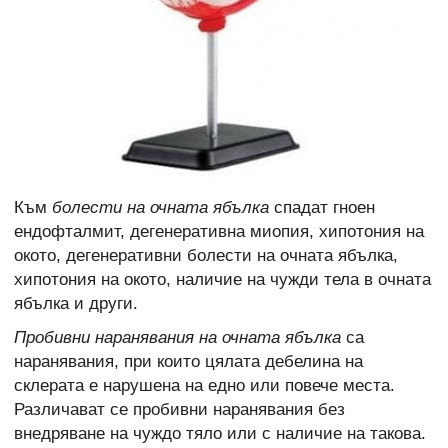
Към
болести на очната ябълка
спадат гноен
ендофталмит, дегенеративна миопия, хипотония на
окото, дегенеративни болести на очната ябълка,
хипотония на окото, наличие на чужди тела в очната
ябълка и други.
Пробивни наранявания на очната ябълка
са
наранявания, при които цялата дебелина на
склерата е нарушена на едно или повече места.
Различават се пробивни наранявания без
внедряване на чуждо тяло или с наличие на такова.