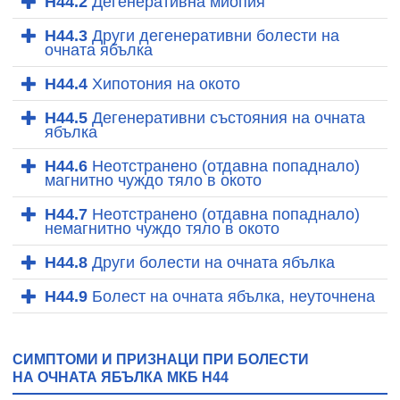
H44.2
Дегенеративна миопия
H44.3
Други дегенеративни болести на
очната ябълка
H44.4
Хипотония на окото
H44.5
Дегенеративни състояния на очната
ябълка
H44.6
Неотстранено (отдавна попаднало)
магнитно чуждо тяло в окото
H44.7
Неотстранено (отдавна попаднало)
немагнитно чуждо тяло в окото
H44.8
Други болести на очната ябълка
H44.9
Болест на очната ябълка, неуточнена
СИМПТОМИ И ПРИЗНАЦИ ПРИ БОЛЕСТИ
НА ОЧНАТА ЯБЪЛКА МКБ H44