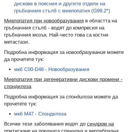
дискове в поясния и другите отдели на
гръбначния стълб с миелопатия (G99.2*)
Миелопатия при новообразувания
в областта на
гръбначния стълб - водят до компресия на
гръбначния мозък. Най-често това са костни
метастази.
Подробна информация за
новообразувания
можете
да прочетете тук:
мкб C00-D48 - Новообразувания
Миелопатия при дегенеративни дискови промени -
спондилоза
Подробна информация за
спондилоза
можете да
прочетете тук:
мкб M47 - Спондилоза
Всички тези заболявания водят до
синдром на
притискане на предната спинална и вертебрална