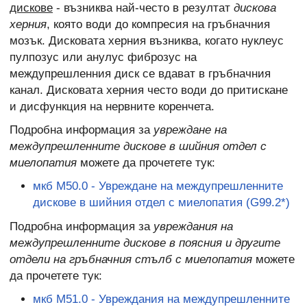
дискове
- възниква най-често в резултат
дискова
херния
, която води до компресия на гръбначния
мозък. Дисковата херния възниква, когато нуклеус
пулпозус или анулус фиброзус на
междупрешленния диск се вдават в гръбначния
канал. Дисковата херния често води до притискане
и дисфункция на нервните коренчета.
Подробна информация за
увреждане на
междупрешленните дискове в шийния отдел с
миелопатия
можете да прочетете тук:
мкб M50.0 - Увреждане на междупрешленните
дискове в шийния отдел с миелопатия (G99.2*)
Подробна информация за
увреждания на
междупрешленните дискове в поясния и другите
отдели на гръбначния стълб с миелопатия
можете
да прочетете тук:
мкб M51.0 - Увреждания на междупрешленните