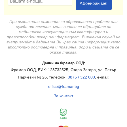
При възникнало съмнение за здравословен проблем или
нужда от лечение, моля винаги се обръщайте за
медицинска консултация към квалифициран и
правоспособен лекар или фармацевт. В никакъв случай не
възприемайте дадената Ви чрез сайта информация като
абсолютно достоверна и правилна, дори и същата да се
окаже такава.
Данни на Фрамар ООД:
Фрамар ООД, ЕИК: 123732525, Стара Загора, ул. Петър
Парчевич № 26, телефон:
0875 / 322 000
, e-mail:
office@framar.bg
За контакт