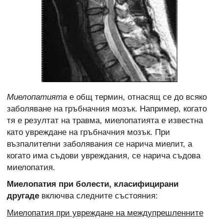
Миелопатията
е общ термин, отнасящ се до всяко
заболяване на гръбначния мозък. Например, когато
тя е резултат на травма, миелопатията е известна
като увреждане на гръбначния мозък. При
възпалителни заболявания се нарича миелит, а
когато има съдови увреждания, се нарича съдова
миелопатия.
Миелопатия при болести, класифицирани
другаде
включва следните състояния:
Миелопатия при увреждане на междупрешленните