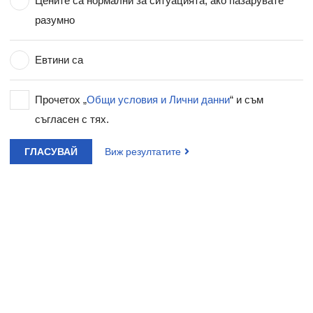
Цените са нормални за ситуацията, ако пазарувате
разумно
Евтини са
Прочетох „
Общи условия и Лични данни
“ и съм
съгласен с тях.
ГЛАСУВАЙ
Виж резултатите