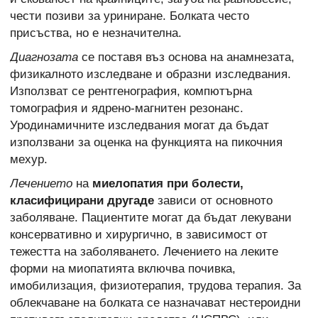
чести позиви за уриниране. Болката често
присъства, но е незначителна.
Диагнозата
се поставя въз основа на анамнезата,
физикалното изследване и образни изследвания.
Използват се рентгенография, компютърна
томография и ядрено-магнитен резонанс.
Уродинамичните изследвания могат да бъдат
използвани за оценка на функцията на пикочния
мехур.
Лечението
на
миелопатия при болести,
класифицирани другаде
зависи от основното
заболяване. Пациентите могат да бъдат лекувани
консервативно и хирургично, в зависимост от
тежестта на заболяването. Лечението на леките
форми на миопатията включва почивка,
имобилизация, физиотерапия, трудова терапия. За
облекчаване на болката се назначават нестероидни