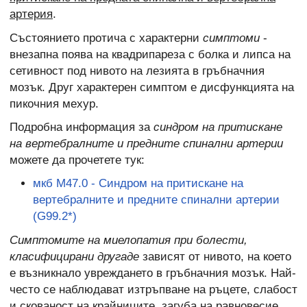
артерия
.
Състоянието протича с характерни
симптоми
-
внезапна поява на квадрипареза с болка и липса на
сетивност под нивото на лезията в гръбначния
мозък. Друг характерен симптом е дисфункцията на
пикочния мехур.
Подробна информация за
синдром на притискане
на вертебралните и предните спинални артерии
можете да прочетете тук:
мкб M47.0 - Синдром на притискане на
вертебралните и предните спинални артерии
(G99.2*)
Симптомите на миелопатия при болести,
класифицирани другаде
зависят от нивото, на което
е възникнало увреждането в гръбначния мозък. Най-
често се наблюдават изтръпване на ръцете, слабост
и скованост на крайниците, загуба на равновесие,