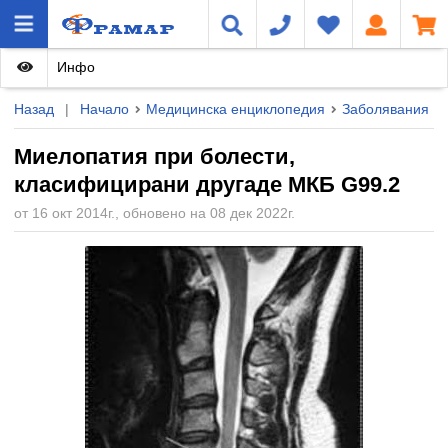
Инфо
Назад
|
Начало
Медицинска енциклопедия
Заболявания
Миелопатия при болести,
класифицирани другаде МКБ G99.2
от 16 окт 2014г., обновено на 08 дек 2022г.