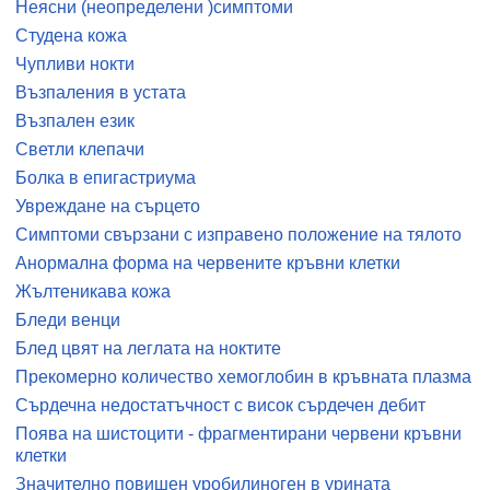
Неясни (неопределени )симптоми
Студена кожа
Чупливи нокти
Възпаления в устата
Възпален език
Светли клепачи
Болка в епигастриума
Увреждане на сърцето
Симптоми свързани с изправено положение на тялото
Анормална форма на червените кръвни клетки
Жълтеникава кожа
Бледи венци
Блед цвят на леглата на ноктите
Прекомерно количество хемоглобин в кръвната плазма
Сърдечна недостатъчност с висок сърдечен дебит
Поява на шистоцити - фрагментирани червени кръвни
клетки
Значително повишен уробилиноген в урината