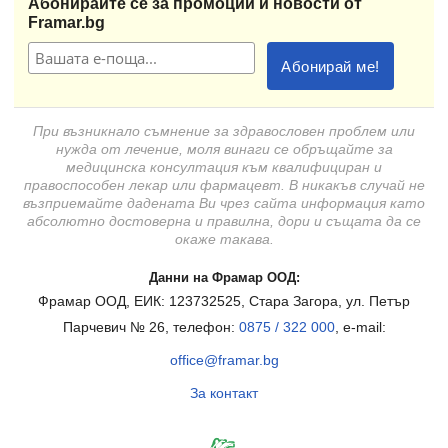
Абонирайте се за промоции и новости от
Framar.bg
При възникнало съмнение за здравословен проблем или
нужда от лечение, моля винаги се обръщайте за
медицинска консултация към квалифициран и
правоспособен лекар или фармацевт. В никакъв случай не
възприемайте дадената Ви чрез сайта информация като
абсолютно достоверна и правилна, дори и същата да се
окаже такава.
Данни на Фрамар ООД:
Фрамар ООД, ЕИК: 123732525, Стара Загора, ул. Петър
Парчевич № 26, телефон:
0875 / 322 000
, e-mail:
office@framar.bg
За контакт