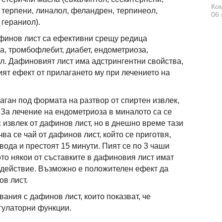
Ком
терпени, линалол, феландрен, терпинеол,
06 
гераниол).
финов лист са ефективни срещу редица
, тромбофлебит, диабет, ендометриоза,
л. Дафиновият лист има адстрингентни свойства,
ият ефект от прилагането му при лечението на
лаган под формата на разтвор от спиртен извлек,
 За лечение на ендометриоза в миналото са се
 извлек от дафинов лист, но в днешно време тази
ва се чай от дафинов лист, който се приготвя,
 вода и престоят 15 минути. Пият се по 3 чаши
ото някои от съставките в дафиновия лист имат
действие. Възможно е положителен ефект да
ов лист.
ания с дафинов лист, които показват, че
гулаторни функции.