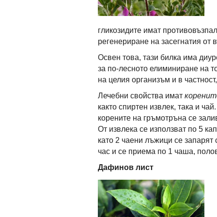
гликозидите имат противовъзпал
регенериране на засегнатия от 
Освен това, тази билка има диу
за по-лесното елиминиране на 
на целия организъм и в частност
Лечебни свойства имат
коренит
както спиртен извлек, така и чай
корените на гръмотръна се залив
От извлека се използват по 5 кап
като 2 чаени лъжици се запарят 
час и се приема по 1 чаша, поло
Дафинов лист