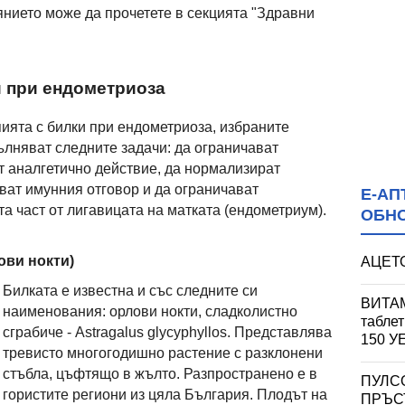
нието може да прочетете в секцията "Здравни
 при ендометриоза
пията с билки при ендометриоза, избраните
ълняват следните задачи: да ограничават
т аналгетично действие, да нормализират
ат имунния отговор и да ограничават
Е-АП
а част от лигавицата на матката (ендометриум).
ОБН
ови нокти)
АЦЕТО
Билката е известна и със следните си
ВИТАМ
наименования: орлови нокти, сладколистно
табле
сграбиче - Astragalus glycyphyllos. Представлява
150 
тревисто многогодишно растение с разклонени
стъбла, цъфтящо в жълто. Разпространено е в
ПУЛС
гористите региони из цяла България. Плодът на
ПРЪСТ