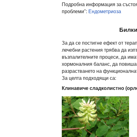
Подробна информация за състоя
проблеми":
Ендометриоза
Билки
За да се постигне ефект от тера
лечебни растения трябва да изп
възпалителните процеси, да има
хормоналния баланс, да повишав
разрастването на функционалнат
За целта подходящи са:
Клинавиче сладколистно (орл