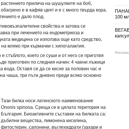
растението прилича на шушулките на боб,
обагрено е в кафяв цвят и е с много твърда кора.
ПАНА
стението е дало плод.
100 м
отивовъзпалителни свойства и затова се
ВЕГА
авка при лечението на ендометриоза и
капсул
ната медицина се използва още като средство,
 на мляко при кърмачки с хипогалактия.
е стъблото, което се суши и от него се приготвя
ъде приготвен по следния начин: 4 чаени лъжици
а вода. Оставя се да се кисне за половин час и
ена чаша, три пъти дневно преди всяко основно
Тази билка носи латинското наименование
Оnonis spinosa. Среща се в цялата територия на
България. Биоактивните съставки на билката са:
дъбилни вещества, лимонена киселина,
фитостерин, сапонини, въглехидрати (захари и