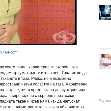
ВЪРЗАНОСТ
ри което тъкан, характерна за вътрешната
(ендометриума), расте извън нея. Това може да
тъканите в таза. Рядко, но е възможно
зпространи извън областта на таза. Характерно
лна тъкан е, че тя продължава да функционира
ажда, съпроводено с кървене през всеки
падната тъкан и кръв няма как да напуснат
. Когато ендометриозата включва яйчниците, се