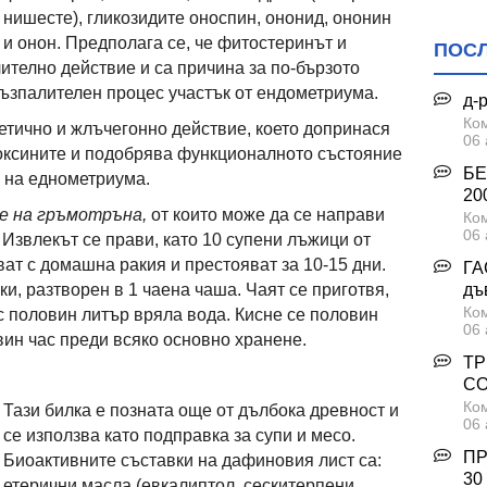
нишесте), гликозидите оноспин, ононид, ононин
и онон. Предполага се, че фитостеринът и
ПОС
ително действие и са причина за по-бързото
възпалителен процес участък от ендометриума.
д-
Ком
ретично и жлъчегонно действие, което допринася
06 
токсините и подобрява функционалното състояние
БЕ
, на еднометриума.
200
е на гръмотръна,
от които може да се направи
Ком
06 
. Извлекът се прави, като 10 супени лъжици от
ат с домашна ракия и престояват за 10-15 дни.
ГА
дъ
ки, разтворен в 1 чаена чаша. Чаят се приготвя,
Ком
с половин литър вряла вода. Кисне се половин
06 
вин час преди всяко основно хранене.
ТР
С
Ком
Тази билка е позната още от дълбока древност и
06 
се използва като подправка за супи и месо.
ПР
Биоактивните съставки на дафиновия лист са:
30
етерични масла (евкалиптол, сескитерпени,