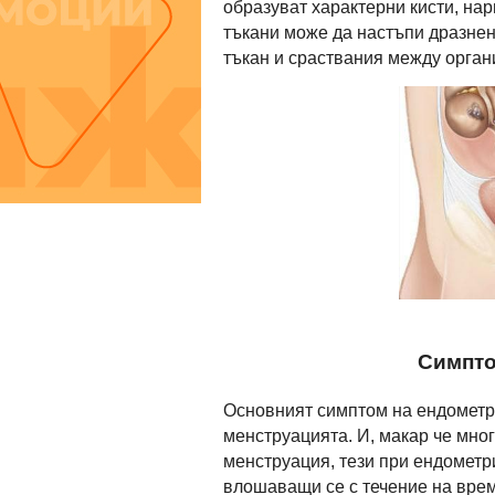
образуват характерни кисти, на
тъкани може да настъпи дразне
тъкан и сраствания между орган
Симпто
Основният симптом на ендометрио
менструацията. И, макар че мног
менструация, тези при ендометр
влошаващи се с течение на врем