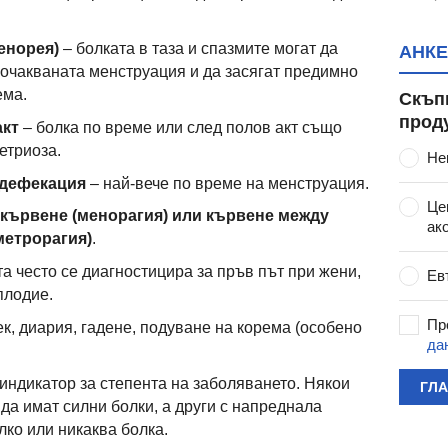
енорея)
– болката в таза и спазмите могат да
АНКЕ
 очакваната менструация и да засягат предимно
ема.
Скъп
прод
акт
– болка по време или след полов акт също
етриоза.
Не
 дефекация
– най-вече по време на менструация.
Це
кървене (менорагия) или кървене между
ак
метрорагия)
.
а често се диагностицира за пръв път при жени,
Ев
плодие.
Пр
ек, диария, гадене, подуване на корема (особено
да
 индикатор за степента на заболяването. Някои
ГЛ
да имат силни болки, а други с напреднала
лко или никаква болка.