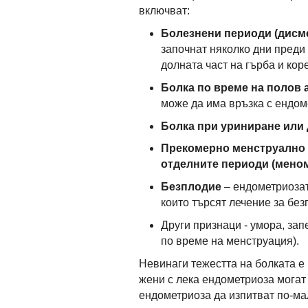
включват:
Болезнени периоди (дисм
започнат няколко дни преди
долната част на гърба и кор
Болка по време на полов 
може да има връзка с ендом
Болка при уриниране или
Прекомерно менструално 
отделните периоди (мено
Безплодие
– ендометриозат
които търсят лечение за без
Други признаци - умора, зап
по време на менструация).
Невинаги тежестта на болката е
жени с лека ендометриоза могат 
ендометриоза да изпитват по-ма