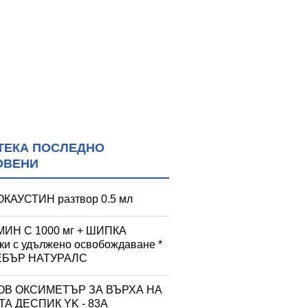
ТЕКА ПОСЛЕДНО
ОВЕНИ
КАУСТИН разтвор 0.5 мл
ИН С 1000 мг + ШИПКА
тки с удължено освобождаване *
УЕБЪР НАТУРАЛС
ОВ ОКСИМЕТЪР ЗА ВЪРХА НА
А ДЕСПИК YK - 83A