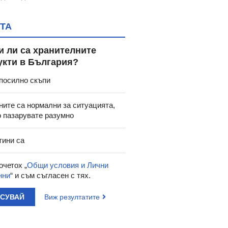
ТА
и ли са хранителните
укти в България?
посилно скъпи
ните са нормални за ситуацията,
о пазарувате разумно
тини са
очетох „
Общи условия и Лични
нни
“ и съм съгласен с тях.
АСУВАЙ
Виж резултатите