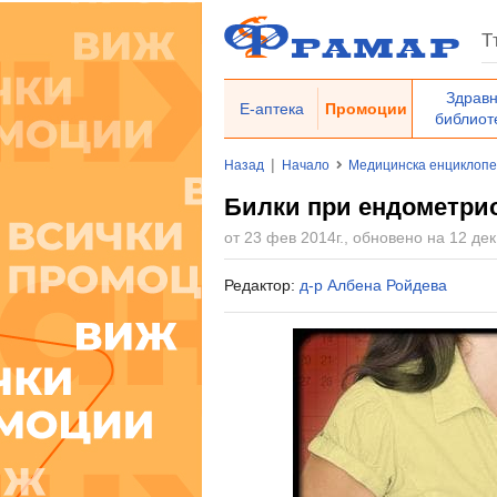
Здрав
Е-аптека
Промоции
библиот
|
Назад
Начало
Медицинска енциклоп
Билки при ендометри
от 23 фев 2014г., обновено на 12 дек
Редактор:
д-р Албена Ройдева