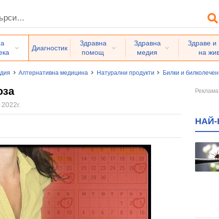
на
Здравна
Здравна
Здраве и
Диагностик
ека
помощ
медия
на жи
едия
Алтернативна медицина
Натурални продукти
Билки и билколече
оза
 2022г.
НАЙ-