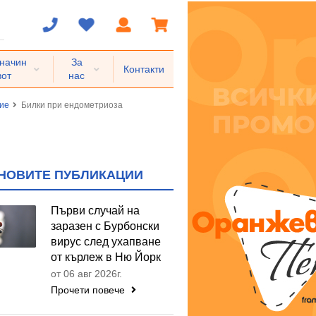
 начин
За
Контакти
вот
нас
ние
Билки при ендометриоза
НОВИТЕ ПУБЛИКАЦИИ
Първи случай на
заразен с Бурбонски
вирус след ухапване
от кърлеж в Ню Йорк
от 06 авг 2026г.
Прочети повече