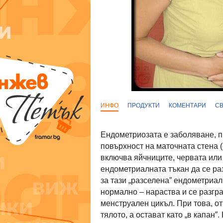
ИНФО
ПРОДУКТИ
КОМЕНТАРИ
С
Ендометриозата е заболяване, п
повърхност на маточната стена 
включва яйчниците, червата или 
ендометриалната тъкан да се ра
за тази „разселена” ендометриа
нормално – нараства и се разгр
менструален цикъл. При това, от
тялото, а остават като „в капан”