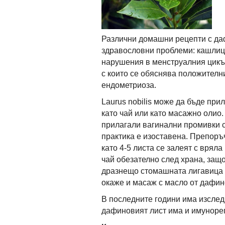
Различни домашни рецепти с да
здравословни проблеми: кашлица
нарушения в менструалния цикъ
с които се обяснява положителн
ендометриоза.
Laurus nobilis може да бъде при
като чай или като масажно олио.
прилагали вагинални промивки с
практика е изоставена. Препоръч
като 4-5 листа се залеят с вряла
чай обезателно след храна, защ
дразнещо стомашната лигавица 
окаже и масаж с масло от дафин
В последните години има изследв
дафиновият лист има и имуноре