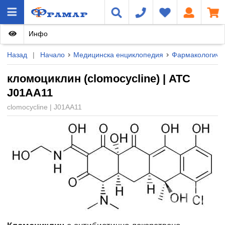
Инфо
Назад
|
Начало
Медицинска енциклопедия
Фармакологичн
кломоциклин (clomocycline) | ATC
J01AA11
clomocycline | J01AA11