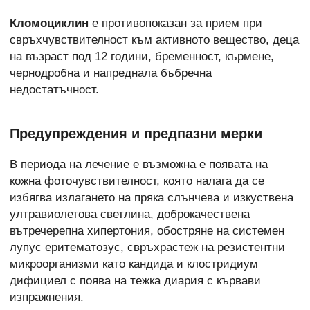
Кломоциклин
е противопоказан за прием при
свръхчувствителност към активното вещество, деца
на възраст под 12 години, бременност, кърмене,
чернодробна и напреднала бъбречна
недостатъчност.
Предупреждения и предпазни мерки
В периода на лечение е възможна е появата на
кожна фоточувствителност, която налага да се
избягва излагането на пряка слънчева и изкуствена
ултравиолетова светлина, доброкачествена
вътречерепна хипертония, обостряне на системен
лупус еритематозус, свръхрастеж на резистентни
микроорганизми като кандида и клостридиум
дифициел с поява на тежка диария с кървави
изпражнения.