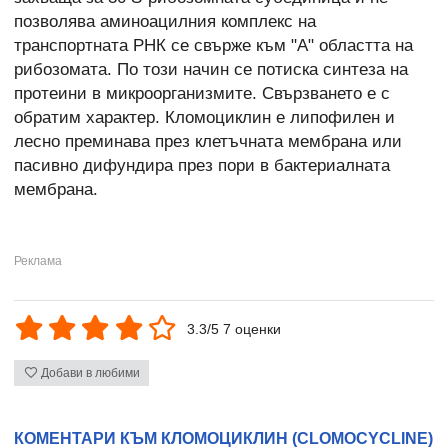
позволява аминоацилния комплекс на
транспортната РНК се свърже към "А" областта на
рибозомата. По този начин се потиска синтеза на
протеини в микроорганизмите. Свързването е с
обратим характер. Кломоциклин е липофилен и
лесно преминава през клетъчната мембрана или
пасивно дифундира през пори в бактериалната
мембрана.
3.3/5 7 оценки
Добави в любими
КОМЕНТАРИ КЪМ КЛОМОЦИКЛИН (CLOMOCYCLINE)