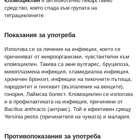
Кломоциклин
е антибиотично лекарствено
средство, което спада към групата на
тетрациклините.
Показания за употреба
Използва се за лечение на инфекции, които се
причиняват от микроорганизми, чувствителни към
кломоциклин. Такива са акне вулгарис, бруцелоза,
микоплазмена инфекция, хламидиална инфекция,
хроничен бронхит, инфекции на пикочните пътища,
пародонтит и гингивит (възпаление на венците),
гонорея, Лаймска болест. Кломоциклин се използва
и в профилактиката на инфекция, причинени от
Bacillus anthracis (антракс). Той е ефективен срещу
Yersinia pestis (причинителя на чумата) и малария.
Противопоказания за употреба