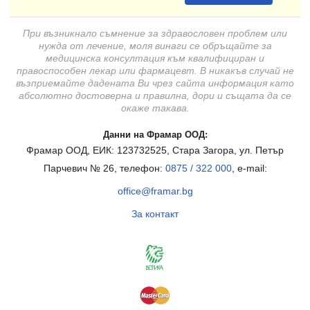
При възникнало съмнение за здравословен проблем или
нужда от лечение, моля винаги се обръщайте за
медицинска консултация към квалифициран и
правоспособен лекар или фармацевт. В никакъв случай не
възприемайте дадената Ви чрез сайта информация като
абсолютно достоверна и правилна, дори и същата да се
окаже такава.
Данни на Фрамар ООД:
Фрамар ООД, ЕИК: 123732525, Стара Загора, ул. Петър
Парчевич № 26, телефон:
0875 / 322 000
, e-mail:
office@framar.bg
За контакт