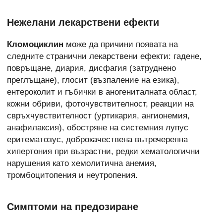
Нежелани лекарствени ефекти
Кломоциклин
може да причини появата на
следните странични лекарствени ефекти: гадене,
повръщане, диария, дисфагия (затруднено
преглъщане), глосит (възпаление на езика),
ентероколит и гъбички в аногениталната област,
кожни обриви, фоточувствителност, реакции на
свръхчувствителност (уртикария, ангионемия,
анафилаксия), обостряне на системния лупус
еритематозус, доброкачествена вътречерепна
хипертония при възрастни, редки хематологични
нарушения като хемолитична анемия,
тромбоцитопения и неутропения.
Симптоми на предозиране