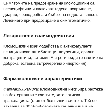
Симптомите на предозиране на кломоциклин са
неспецифични и включват гадене, повръщане,
диария, чернодробна и бъбречна недостатъчност.
Лечението при предозиране е симптоматично.
Лекарствени взаимодействия
Кломоциклин взаимодейства с антикоагуланти,
пеницилинови антибиотици, диуретици, орални
контрацептиви, витамин А и ретиноиди (развитие на
доброкачествена вътречерепна хипертония).
Фармакологични характеристики
Фармакодинамика
:
кломоциклин
инхибира растежа
на бактериалните клетките, като потиска
транслацията (етап от белтъчния синтез). Той се
захваща за 30 S-рибозомната субединица и не