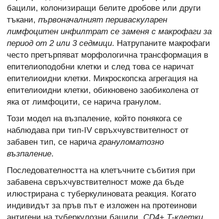
бацили, колонизиращи белите дробове или други
тъкани,
първоначалният периваскуларен
лимфоцитен инфилтрат се заменя с макрофаги за
период от 2 или 3 седмици
. Натрупаните макрофаги
често претърпяват морфологична трансформация в
епителиоподобни клетки и след това се наричат
епителиоидни клетки. Микроскопска агрегация на
епителиоидни клетки, обикновено заобиколена от
яка от лимфоцити, се нарича гранулом.
Този модел на възпаление, който понякога се
наблюдава при тип-IV свръхчувствителност от
забавен тип, се нарича
грануломатозно
възпаление
.
Последователността на клетъчните събития при
забавена свръхчувствителност може да бъде
илюстрирана с туберкулиновата реакция. Когато
индивидът за пръв път е изложен на протеинови
антигени на туберкулозни бацили,
CD4+ Т-клетки