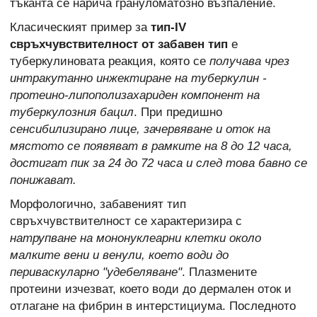
тъканта се нарича грануломатозно възпаление.
Класическият пример за
тип-IV
свръхчувствителност от забавен тип
е
туберкулиновата реакция, която се
получава чрез
интракутанно инжектиране на туберкулин -
протеино-липополизахариден компонент на
туберкулозния бацил
. При предишно
сенсибилизирано лице, зачервяване и оток на
мястото се появяват в рамките на 8 до 12 часа,
достигат пик за 24 до 72 часа и след това бавно се
понижават.
Морфологично, забавеният тип
свръхчувствителност се характеризира с
натрупване на мононуклеарни клетки около
малките вени и венули, което води до
периваскуларно "удебеляване"
. Плазмените
протеини изчезват, което води до дермален оток и
отлагане на фибрин в интерстициума. Последното