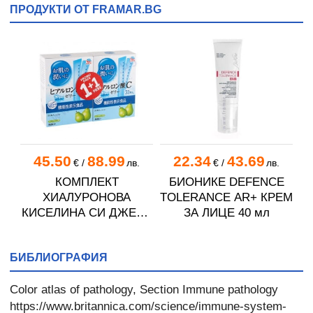
ПРОДУКТИ ОТ FRAMAR.BG
45.50
88.99
22.34
43.69
€
/
лв.
€
/
лв.
КОМПЛЕКТ
БИОНИКЕ DEFENCE
ХИАЛУРОНОВА
TOLERANCE AR+ КРЕМ
КИСЕЛИНА СИ ДЖЕЛИ
ЗА ЛИЦЕ 40 мл
желирани стика 2 кутии
* 31
БИБЛИОГРАФИЯ
Color atlas of pathology, Section Immune pathology
https://www.britannica.com/science/immune-system-