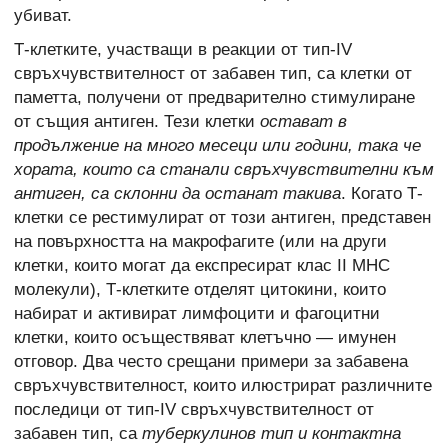
убиват.
Т-клетките, участващи в реакции от тип-IV
свръхчувствителност от забавен тип, са клетки от
паметта, получени от предварително стимулиране
от същия антиген. Тези клетки
остават в
продължение на много месеци или години, така че
хората, които са станали свръхчувствителни към
антиген, са склонни да останат такива
. Когато Т-
клетки се рестимулират от този антиген, представен
на повърхността на макрофагите (или на други
клетки, които могат да експресират клас II МНС
молекули), Т-клетките отделят цитокини, които
набират и активират лимфоцити и фагоцитни
клетки, които осъществяват клетъчно — имунен
отговор. Два често срещани примери за забавена
свръхчувствителност, които илюстрират различните
последици от тип-IV свръхчувствителност от
забавен тип, са
туберкулинов тип и контактна