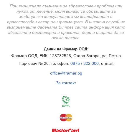
При възникнало съмнение за здравословен проблем или
нужда от лечение, моля винаги се обръщайте за
медицинска консултация към квалифициран и
правоспособен лекар или фармацевт. В никакъв случай не
възприемайте дадената Ви чрез сайта информация като
абсолютно достоверна и правилна, дори и същата да се
окаже такава.
Данни на Фрамар ООД:
Фрамар ООД, ЕИК: 123732525, Стара Загора, ул. Петър
Парчевич № 26, телефон:
0875 / 322 000
, e-mail:
office@framar.bg
За контакт