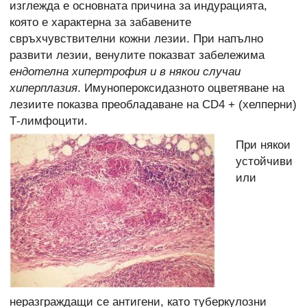
изглежда е основната причина за индурацията,
която е характерна за забавените
свръхчувствителни кожни лезии. При напълно
развити лезии, венулите показват забележима
ендотелна хипертрофия и в някои случаи
хиперплазия
. Имунопероксидазното оцветяване на
лезиите показва преобладаване на CD4 + (хелперни)
Т-лимфоцити.
При някои
устойчиви
или
неразграждащи се антигени, като туберкулозни