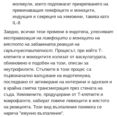
молекули, които подпомагат прикрепването на
преминаващия лимфоцити и моноцити,
индукция и секреция на хемокини, такива като
IL-8
Заедно, всички тези промени в ендотела,
улесняват
екстравазация на лимфоцити и моноцити на
мястото на забавената реакция на
свръхчувствителност
. Процесът, при който Т-
клетките и моноцитите излизат от васкулатурата,
обикновено е подобен на този, описан за
неутрофилите. Стъпките в този процес са
първоначално валцуване на ендотелиума,
последвано от активиране на интегрини и адхезия и
в крайна сметка трансмиграция през стената на
съда. Хемокините, продуцирани от Т-клетките и
макрофагите, набират повече левкоцити в мястото
на реакцията. Този вид възпаление понякога се
нарича "имунно възпаление".