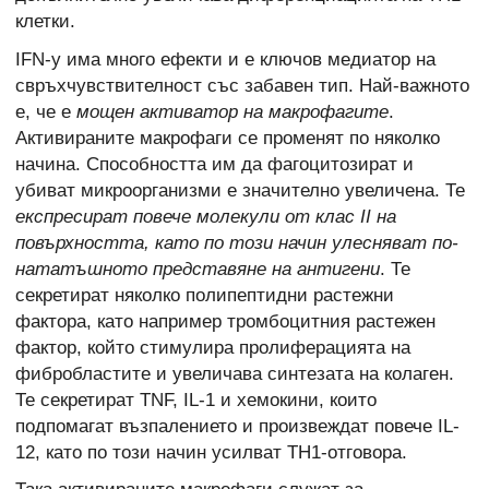
клетки.
IFN-y има много ефекти и е ключов медиатор на
свръхчувствителност със забавен тип. Най-важното
е, че е
мощен активатор на макрофагите
.
Активираните макрофаги се променят по няколко
начина. Способността им да фагоцитозират и
убиват микроорганизми е значително увеличена. Те
експресират повече молекули от клас II на
повърхността, като по този начин улесняват по-
нататъшното представяне на антигени
. Те
секретират няколко полипептидни растежни
фактора, като например тромбоцитния растежен
фактор, който стимулира пролиферацията на
фибробластите и увеличава синтезата на колаген.
Те секретират TNF, IL-1 и хемокини, които
подпомагат възпалението и произвеждат повече IL-
12, като по този начин усилват TH1-отговора.