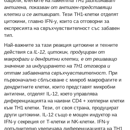
бацили, клетките на
паметта TH1 разпознават
антигена, показван от антиген-представящи
клетки и се активират
. Тези TH1-клетки отделят
цитокини, главно IFN-y, които са отговорни за
експресията на свръхчувствителност със забавен
тип.
Най-важните за тази реакция цитокини и техните
действия са
IL-12, цитокин, продуциран от
макрофаги и дендритни клетки, е от решаващо
значение за индуцирането на TH1 отговора и
оттам забавената свръхчувствителност
. При
първоначално сблъскване с микроб макрофагите и
дендритните клетки, които представят микробни
антигени, отделят IL-12, което управлява
диференциацията на наивни CD4 + хелперни клетки
към ТН1 клетки. Тези, от своя страна, продуцират
други цитокини. IL-12 също е мощен индуктор на
IFN-y секреция от Т-клетки и NK-клетки. IFN-y
допълнително увеличава диференциацията на ТН1