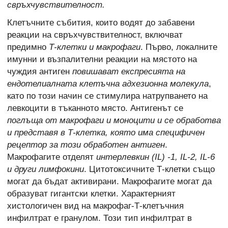
свръхчувствителност.
Клетъчните събития, които водят до забавени
реакции на свръхчувствителност, включват
предимно
Т-клетки и макрофаги
. Първо, локалните
имунни и възпалителни реакции на мястото на
чуждия антиген
повишават експресията на
ендотелиалната клетъчна адхезионна молекула
,
като по този начин се стимулира натрупването на
левкоцити в тъканното място. Антигенът се
поглъща от макрофаги и моноцити и се обработва
и представя в Т-клетка, която има специфичен
рецептор за този обработен антиген
.
Макрофагите отделят
интерлевкин (IL) -1, IL-2, IL-6
и други лимфокини
. Цитотоксичните Т-клетки също
могат да бъдат активирани. Mакрофагите могат да
образуват гигантски клетки. Характерният
хистологичен вид на макрофаг-Т-клетъчния
инфилтрат е гранулом. Този тип инфилтрат в