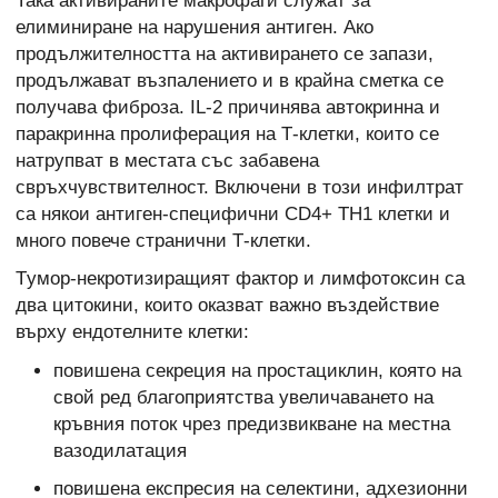
Така активираните макрофаги служат за
елиминиране на нарушения антиген. Ако
продължителността на активирането се запази,
продължават възпалението и в крайна сметка се
получава фиброза. IL-2 причинява автокринна и
паракринна пролиферация на Т-клетки, които се
натрупват в местата със забавена
свръхчувствителност. Включени в този инфилтрат
са някои антиген-специфични CD4+ ТН1 клетки и
много повече странични Т-клетки.
Tумор-некротизиращият фактор и лимфотоксин са
два цитокини, които оказват важно въздействие
върху ендотелните клетки:
повишена секреция на простациклин, която на
свой ред благоприятства увеличаването на
кръвния поток чрез предизвикване на местна
вазодилатация
повишена експресия на селектини, адхезионни