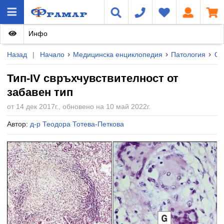
Инфо
Назад
|
Начало
Медицинска енциклопедия
Патология
Об
Тип-IV свръхчувствителност от
забавен тип
от 14 дек 2017г., обновено на 10 май 2022г.
Автор:
д-р Теодора Тотева-Петкова