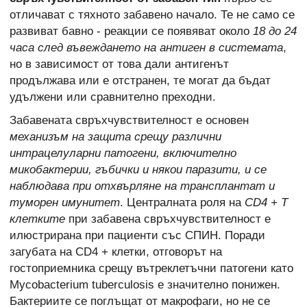
отличават с тяхното забавено начало. Те не само се
развиват бавно - реакции се появяват около
18 до 24
часа след въвеждането на антиген в системата
,
но в зависимост от това дали антигенът
продължава или е отстранен, те могат да бъдат
удължени или сравнително преходни.
Забавената свръхчувствителност е основен
механизъм на защита срещу различни
интрацелуларни патогени, включително
микобактерии, гъбички и някои паразити, и се
наблюдава при отхвърляне на трансплантат и
туморен имунитет
. Централната роля на
CD4 + Т
клетките
при забавена свръхчувствителност е
илюстрирана при пациенти със СПИН. Поради
загубата на CD4 + клетки, отговорът на
гостоприемника срещу вътреклетъчни патогени като
Mycobacterium tuberculosis е значително понижен.
Бактериите се поглъщат от макрофаги, но не се