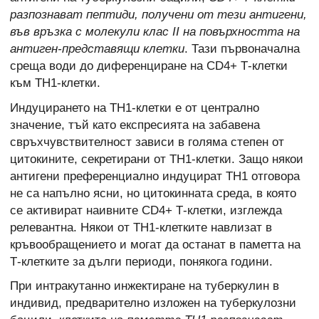
разпознават пептиди, получени от тези антигени,
във връзка с молекули клас II на повърхността на
антиген-представящи клетки
. Тази първоначална
среща води до диференциране на CD4+ Т-клетки
към ТН1-клетки.
Индуцирането на ТН1-клетки е от централно
значение, тъй като експресията на забавена
свръхчувствителност зависи в голяма степен от
цитокините, секретирани от ТН1-клетки. Защо някои
антигени преференциално индуцират TH1 отговора
не са напълно ясни, но цитокинната среда, в която
се активират наивните CD4+ Т-клетки, изглежда
релевантна. Някои от ТН1-клетките навлизат в
кръвообращението и могат да останат в паметта на
Т-клетките за дълги периоди, понякога години.
При интракутанно инжектиране на туберкулин в
индивид, предварително изложен на туберкулозни