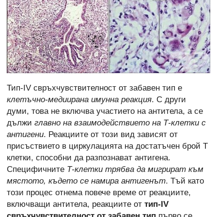
Тип-IV свръхчувствителност от забавен тип е
клетъчно-медиирана имунна реакция
. С други
думи, това не включва участието на антитела, а се
дължи
главно на взаимодействието на Т-клетки с
антигени
. Реакциите от този вид зависят от
присъствието в циркулацията на достатъчен брой Т
клетки, способни да разпознават антигена.
Специфичните
Т-клетки трябва да мигрират към
мястото, където се намира антигенът
. Тъй като
този процес отнема повече време от реакциите,
включващи антитела, реакциите от
тип-IV
свръхчувствителност от забавен тип
първо се