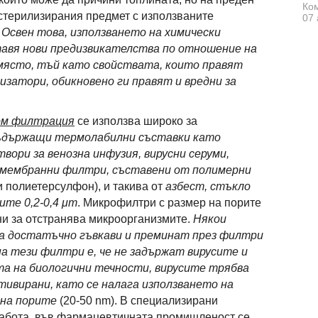
Ком
стерилизирания предмет с използваните
07 
.
Освен това, използването на химически
авя нови предизвикателства по отношение на
ясто, тъй като свойствата, които правят
затори, обикновено ги правят и вредни за
ом филтрация
се използва широко за
съдържащи термолабилни съставки като
твори за венозна инфузия, вирусни серуми,
мембранни филтри, съставени от полимерни
и полиетерсулфон), и такива от
азбест, стъкло
ите 0,2-0,4 μm
. Микрофилтри с размер на порите
ни за отстранява микроорганизмите.
Някои
са достатъчно гъвкави и преминат през филтри
 тези филтри е, че не задържат вирусите и
а на биологични течности, вирусите трябва
ивирани, като се налага използването на
 на порите
(20-50 nm). В специализирани
работа, във фармацевтичната промишленост се