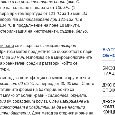
, както и на резистентните спори
(вкл.
C.
ане на налягане в апарата от
100 kPa
(1
вира при температура от 121 °C за 15 мин.
За
епоръчва автоклавиране при 121-132 °C в
134 °C в продължение на поне 18 минути.
 стерилизация на инструменти, съдове, бельо,
ни пари
се извършва с
нехерметизиран
Е-АП
При този метод предметите се обработват с пари
ОБН
 C за 30 мин
. Използва се в микробиологичните
а хранителни среди и разтвори, който се
БИОХ
тури.
НИАЦИ
 метод за дезинфекция на мляко и други течни
темп. от 60-65 °C
за период от
30-60 мин
. С него
ДЖО 
ативните форми на бактерии, които са
СПОКО
т мляко от болни крави -
салмонела, бруцела,
рии
(Micobacterium bovis).
След извършване на
ДЖО Е
КОМП
престояват в хладилник, за да не настъпи
КОНЦ
фитни бактерии
. Друг метод за стерилизиране на