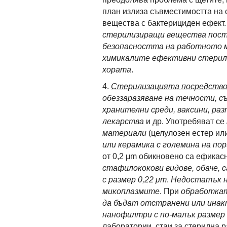
план излиза съвместимостта на 
вещества с бактерициден ефект
стерилизиращи вещества пост
безопасността на работното м
химикалите ефективни стерили
хората
.
4.
Стерилизацията посредств
обеззаразяване на течности, 
хранителни среди, ваксини, раз
лекарства
и др. Употребяват се
материали
(целулозен естер ил
или керамика с големина на пор
от 0,2 μm обикновено са ефикас
стафилококови видове, обаче, 
с размер 0,22 μm
.
Недостатък на
микоплазмите
. При
обработкат
да бъдат отстранени или инакт
нанофилтри с по-малък размер
лаборатории, стаи за стерилна 