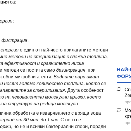
ация
са:
нергия
;
м филтрация
.
 енергия
е един от най-често прилаганите методи
мно методи на стерилизация с влажна топлина,
ка ефективност и сравнително ниска
НАЙ-
зи методи се постига само
дезинфекция
, при
ФОР
особни микробни агенти.
Водните пари имат
и носят голямо количество топлина, която се
Сп
 апаратите за стерилизация
. Друга особеност
Ze
о на нековалентни молекулни връзки, което
пре
на структура на редица молекули
.
Мо
плинна обработка е
изваряването
с вряща вода
кр
ериод от 30 мин. до 1 час
. С него се
пре
форми
, но не и всички бактериални спори, поради