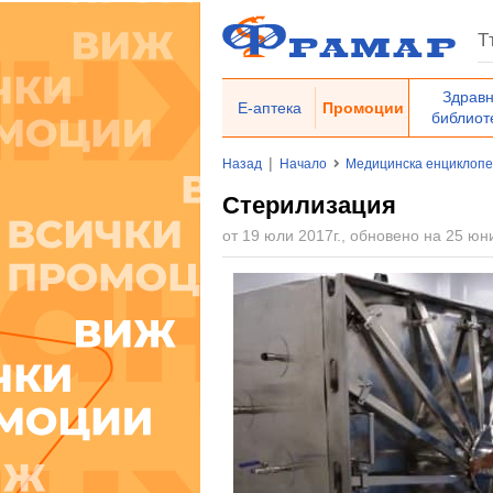
Здрав
Е-аптека
Промоции
библиот
|
Назад
Начало
Медицинска енциклоп
Стерилизация
от 19 юли 2017г., обновено на 25 юни