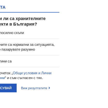
ТА
и ли са хранителните
укти в България?
посилно скъпи
ните са нормални за ситуацията,
о пазарувате разумно
тини са
очетох „
Общи условия и Лични
нни
“ и съм съгласен с тях.
АСУВАЙ
Виж резултатите