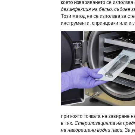
което изваряването се използва
дезинфекция на бельо, съдове 
Този метод не се използва за с
инструменти, спринцовки или иг
при която точката на завиране н
в тях.
Стерилизацията на пред
на нагорещени водни пари. За