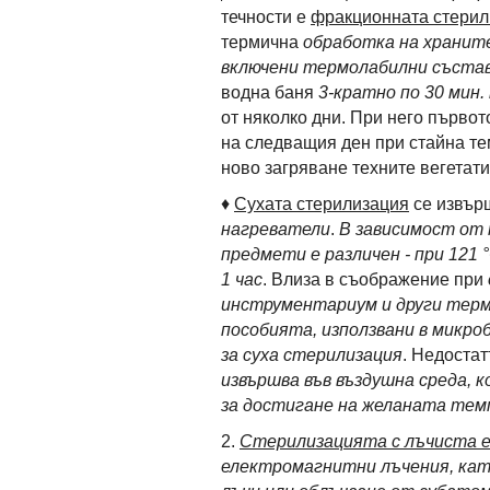
течности е
фракционната стерил
термична
обработка на храните
включени термолабилни състав
водна баня
3-кратно по 30 мин.
от няколко дни. При него първот
на следващия ден при стайна те
ново загряване техните вегетат
♦
Сухата стерилизация
се извър
нагреватели
.
В зависимост от
предмети е различен - при 121 °C
1 час
. Влиза в съображение при
инструментариум и други тер
пособията, използвани в микро
за суха стерилизация
. Недоста
извършва във въздушна среда, к
за достигане на желаната те
2.
Стерилизацията с лъчиста 
електромагнитни лъчения, кат