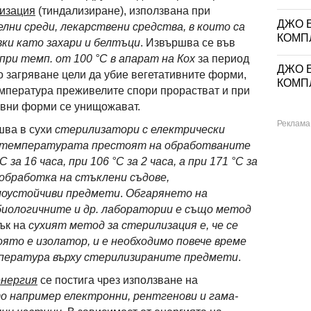
изация
(тиндализиране), използвана при
ДЖО Е
лни среди, лекарствени средства, в които са
КОМП
ки като захари и белтъци
. Извършва се във
 при темп. от 100 °C в апарат на Кох
за период
ДЖО Е
о загряване цели да убие вегетативните форми,
КОМП
мпература преживелите спори прорастват и при
ивни форми се унищожават.
шва в сухи
стерилизатори с електрически
 температурата престоят на обработваните
 за 16 часа, при 106 °C за 2 часа, а при 171 °C за
обработка на стъклени съдове,
моустойчиви предмети
.
Обгарянето на
биологичните и др. лаборатории е също метод
тък на
сухият метод за стерилизация е, че се
оято е изолатор, и е необходимо повече време
мпература върху стерилизираните предмети
.
енергия
се постига чрез използване на
о например електронни, рентгенови и гама-