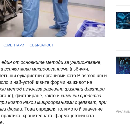
КОМЕНТАРИ
СВЪРЗАНОСТ
един от основните методи за унищожаване,
а всички живи микроорганизми
(гъбички,
клетъчни еукариотни организми като Plasmodium и
число и най-устойчивите форми на живот на
ози метод използва различни физични фактори
ягане), филтриране, както и
химични средства
.
при която някои микроорганизми оцеляват, при
иви форми
. Това определя голямото й значение
 практика, хранителната, фармацевтичната
е.