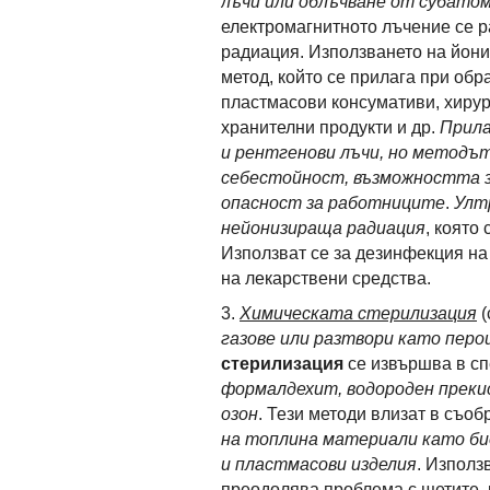
лъчи или облъчване от субато
електромагнитното лъчение се 
радиация. Използването на йон
метод, който се прилага при об
пластмасови консумативи, хирур
хранителни продукти и др.
Прила
и рентгенови лъчи, но методът
себестойност, възможността з
опасност за работниците
.
Улт
нейонизираща радиация
, която
Използват се за дезинфекция на
на лекарствени средства.
3.
Химическата стерилизация
(
газове или разтвори като пер
стерилизация
се извършва в сп
формалдехит, водороден прекис
озон
. Тези методи влизат в съо
на топлина материали като би
и пластмасови изделия
. Използ
преодолява проблема с щетите, 