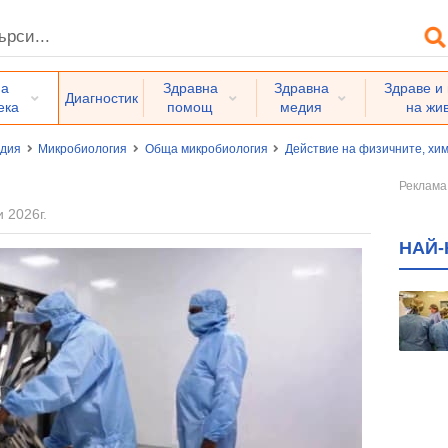
на
Здравна
Здравна
Здраве и
Диагностик
ека
помощ
медия
на жи
едия
Микробиология
Обща микробиология
Действие на физичните, хи
 2026г.
НАЙ-