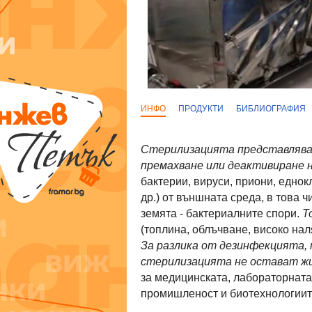
ИНФО
ПРОДУКТИ
БИБЛИОГРАФИЯ
Стерилизацията представлява 
премахване или деактивиране н
бактерии, вируси, приони, едно
др.) от външната среда, в това 
земята - бактериалните спори.
Т
(топлина, облъчване, високо нал
За разлика от дезинфекцията, 
стерилизацията не остават ж
за медицинската, лабораторната
промишленост и биотехнологиит