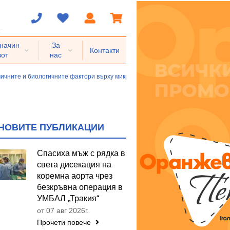
 начин
За
Контакти
вот
нас
мичните и биологичните фактори върху микроорганизмите
Стерилизация
НОВИТЕ ПУБЛИКАЦИИ
Спасиха мъж с рядка в
света дисекация на
коремна аорта чрез
безкръвна операция в
УМБАЛ „Тракия“
от 07 авг 2026г.
Прочети повече