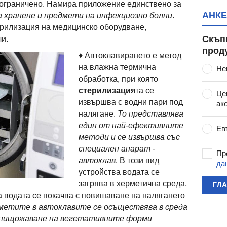
 ограничено. Намира приложение единствено за
АНКЕ
за хранене и предмети на инфекциозно болни
.
терилизация на медицинско оборудване,
Скъп
ли.
прод
♦
Автоклавирането
е метод
на влажна термична
Не
обработка, при която
стерилизация
та се
Це
извършва с водни пари под
ак
налягане.
То представлява
един от най-ефективните
Ев
методи и се извършва със
специален апарат -
Пр
автоклав
. В този вид
да
устройства водата се
загрява в херметична среда,
ГЛ
а водата се покачва с повишаване на налягането
метите в автоклавите се осъществява в среда
 унищожаване на вегетативните форми