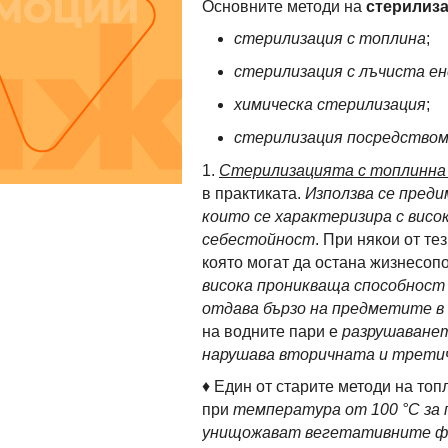
Основните методи на
стерилиз
стерилизация с топлина
;
стерилизация с лъчиста е
химическа стерилизация
;
стерилизация посредство
1.
Стерилизацията с топлинна
в практиката.
Използва се преди
които се характеризира с висо
себестойност
. При някои от те
която могат да остана жизнесоп
висока проникваща способност 
отдава бързо на предметите в
на водните пари е
разрушаванет
нарушава вторичната и третич
♦ Един от старите методи на то
при
температура от 100 °C за п
унищожават вегетативните 