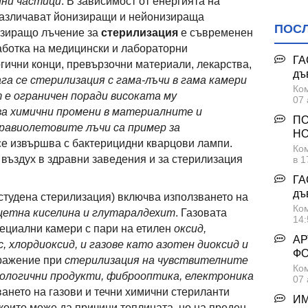
мни частици
. В зависимост от енергията на
различават йонизиращи и нейонизираща
ПОС
изиращо лъчение за
стерилизация
е съвременен
работка на медицински и лабораторни
ГА
гични конци, превързочни материали, лекарства,
дъ
га се стерилизация с гама-лъчи в гама камери
Ком
 е ограничен поради високата му
07 
а химични промени в материалните и
ПО
равиолетовите лъчи са пример за
НО
 се извършва с бактерицидни кварцови лампи.
Ком
 въздух в здравни заведения и за стерилизация
в 1
ГА
дъ
студена стерилизация) включва използването на
Ком
оцетна киселина и глутаралдехит
. Газовата
14:
ециални камери с пари на етилен
оксид,
АР
, хлордиоксид, и газове като азотен диоксид и
Ф
бражение при
стерилизация на чувствителните
Ком
ологични продукти, фиброоптика, електроника
07 
ването на газови и течни химични стериланти
ИМ
които може да причини топлината, но на преден