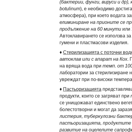
(бактерии, фунги, вируси и др)
botulinum
), е необходимо достиг
атмосфера), при което водата за
елиминиране на прионите се пр
продължение на 60 минути
или 
Автоклавирането се използва за
гумени и пластмасови изделия.
♦
Стерилизацията с поточни вод
автоклав или с апарат на Кох
. 
на вряща вода при
темп. от 100
лаборатории за стерилизиране н
увреждат при по-високи темпера
♦
Пастьоризацията
представлява
продукти, които се загряват при
се унищожават единствено вегет
болестотворни и могат да заразя
листерия, туберкулозни бакте
пастьоризацията, продуктите 
развитие на оцелелите сапро