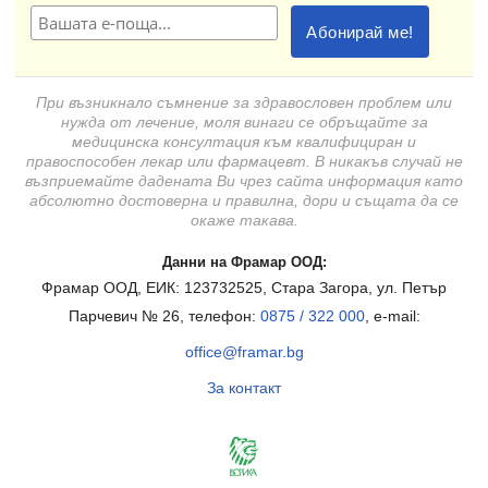
При възникнало съмнение за здравословен проблем или
нужда от лечение, моля винаги се обръщайте за
медицинска консултация към квалифициран и
правоспособен лекар или фармацевт. В никакъв случай не
възприемайте дадената Ви чрез сайта информация като
абсолютно достоверна и правилна, дори и същата да се
окаже такава.
Данни на Фрамар ООД:
Фрамар ООД, ЕИК: 123732525, Стара Загора, ул. Петър
Парчевич № 26, телефон:
0875 / 322 000
, e-mail:
office@framar.bg
За контакт