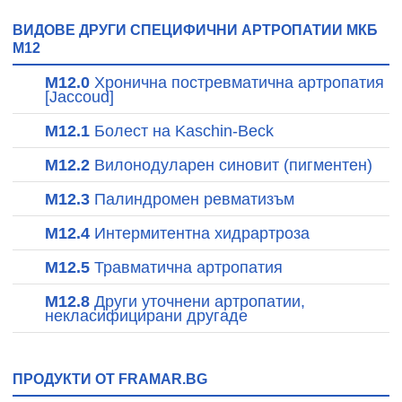
ВИДОВЕ ДРУГИ СПЕЦИФИЧНИ АРТРОПАТИИ МКБ
M12
M12.0
Хронична постревматична артропатия
[Jaccoud]
M12.1
Болест на Kaschin-Beck
M12.2
Вилонодуларен синовит (пигментен)
M12.3
Палиндромен ревматизъм
M12.4
Интермитентна хидрартроза
M12.5
Травматична артропатия
M12.8
Други уточнени артропатии,
некласифицирани другаде
ПРОДУКТИ ОТ FRAMAR.BG