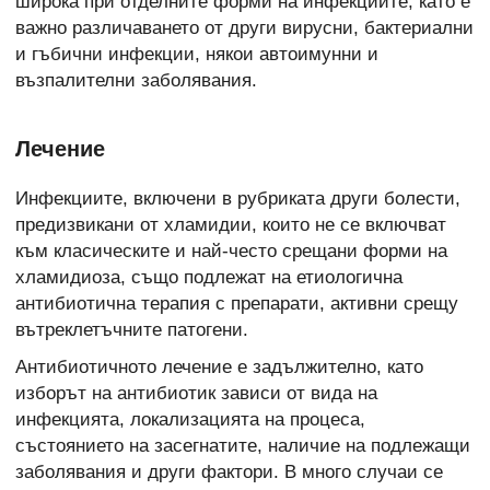
широка при отделните форми на инфекциите, като е
важно различаването от други вирусни, бактериални
и гъбични инфекции, някои автоимунни и
възпалителни заболявания.
Лечение
Инфекциите, включени в рубриката други болести,
предизвикани от хламидии, които не се включват
към класическите и най-често срещани форми на
хламидиоза, също подлежат на етиологична
антибиотична терапия с препарати, активни срещу
вътреклетъчните патогени.
Антибиотичното лечение е задължително, като
изборът на антибиотик зависи от вида на
инфекцията, локализацията на процеса,
състоянието на засегнатите, наличие на подлежащи
заболявания и други фактори. В много случаи се