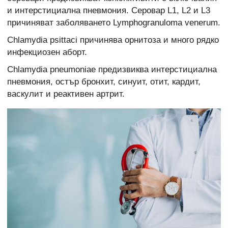
и интерстициална пневмония. Серовар L1, L2 и L3
причиняват заболяването Lymphogranuloma venerum.
Chlamydia psittaci причинява орнитоза и много рядко
инфекциозен аборт.
Chlamydia pneumoniae предизвиква интерстициална
пневмония, остър бронхит, синуит, отит, кардит,
васкулит и реактивен артрит.