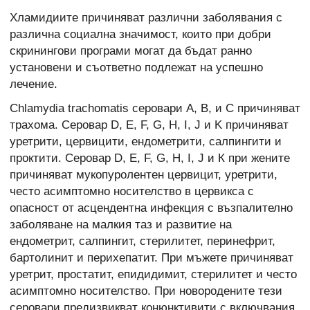
Хламидиите причиняват различни заболявания с
различна социална значимост, които при добри
скринингови програми могат да бъдат ранно
установени и съответно подлежат на успешно
лечение.
Chlamydia trachomatis серовари А, B, и C причиняват
трахома. Серовар D, E, F, G, H, I, J и K причиняват
уретрити, цервицити, ендометрити, салпингити и
проктити. Серовар D, E, F, G, H, I, J и К при жените
причиняват мукопуролентен цервицит, уретрити,
често асимптомно носителство в цервикса с
опасност от асцендентна инфекция с възпалително
заболяване на малкия таз и развитие на
ендометрит, салпингит, стерилитет, перинефрит,
бартолинит и перихепатит. При мъжете причиняват
уретрит, простатит, епидидимит, стерилитет и често
асимптомно носителство. При новородените тези
серовари предизвикват конюнктивити с включвания