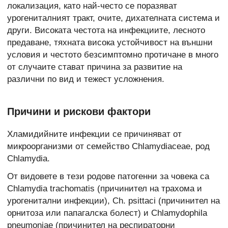
локализация, като най-често се поразяват
урогениталният тракт, очите, дихателната система и
други. Високата честота на
инфекциите, лесното
предаване, тяхната висока устойчивост на външни
условия и честото безсимптомно протичане в много
от случаите стават причина за развитие на
различни по вид и тежест усложнения.
Причини и рискови фактори
Хламидийните инфекции се причиняват от
микроорганизми от семейство Chlamydiaceae, род
Chlamydia.
От видовете в тези родове патогенни за човека са
Chlamydia trachomatis (причинител на трахома и
урогенитални инфекции), Ch. psittaci (причинител на
орнитоза или папагалска болест) и Chlamydophila
pneumoniae (причинител на респираторни