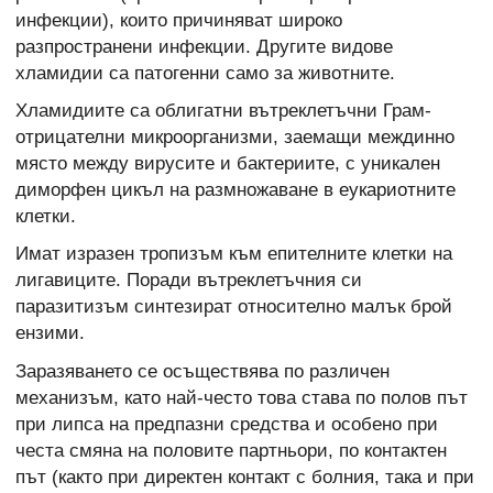
инфекции), които причиняват широко
разпространени инфекции. Другите видове
хламидии са патогенни само за животните.
Хламидиите са облигатни вътреклетъчни Грам-
отрицателни микроорганизми, заемащи междинно
място между вирусите и бактериите, с уникален
диморфен цикъл на размножаване в еукариотните
клетки.
Имат изразен тропизъм към епителните клетки на
лигавиците. Поради вътреклетъчния си
паразитизъм синтезират относително малък брой
ензими.
Заразяването се осъществява по различен
механизъм, като най-често това става по полов път
при липса на предпазни средства и особено при
честа смяна на половите партньори, по контактен
път (както при директен контакт с болния, така и при