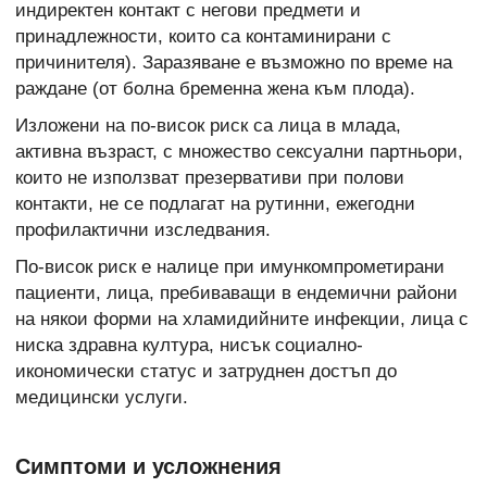
индиректен контакт с негови предмети и
принадлежности, които са контаминирани с
причинителя). Заразяване е възможно по време на
раждане (от болна бременна жена към плода).
Изложени на по-висок риск са лица в млада,
активна възраст, с множество сексуални партньори,
които не използват презервативи при полови
контакти, не се подлагат на рутинни, ежегодни
профилактични изследвания.
По-висок риск е налице при имункомпрометирани
пациенти, лица, пребиваващи в ендемични райони
на
някои форми на хламидийните инфекции, лица с
ниска здравна култура, нисък социално-
икономически статус и затруднен достъп до
медицински услуги.
Симптоми и усложнения