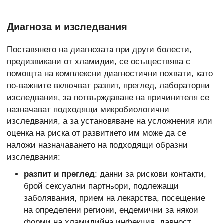
Диагноза и изследвания
Поставянето на диагнозата при други болести,
предизвикани от хламидии, се осъществява с
помощта на комплексни диагностични похвати, като
по-важните включват разпит, преглед, лабораторни
изследвания, за потвърждаване на причинителя се
назначават подходящи микробиологични
изследвания, а за установяване на усложнения или
оценка на риска от развитието им може да се
наложи назначаването на подходящи образни
изследвания:
разпит и преглед
: данни за рискови контакти,
брой сексуални партньори, подлежащи
заболявания, прием на лекарства, посещение
на определени региони, ендемични за някои
форми на хламидийна инфекция, давност,