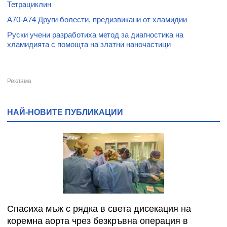
Тетрациклин
A70-A74 Други болести, предизвикани от хламидии
Руски учени разработиха метод за диагностика на
хламидията с помощта на златни наночастици
НАЙ-НОВИТЕ ПУБЛИКАЦИИ
Спасиха мъж с рядка в света дисекация на
коремна аорта чрез безкръвна операция в