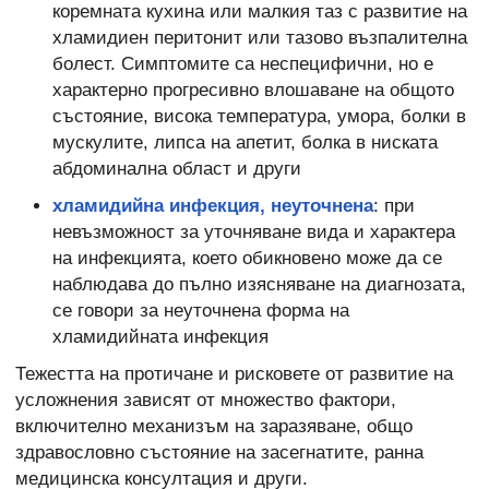
коремната кухина или малкия таз с развитие на
хламидиен перитонит или тазово възпалителна
болест. Симптомите са неспецифични, но е
характерно прогресивно влошаване на общото
състояние, висока температура, умора, болки в
мускулите, липса на апетит, болка в ниската
абдоминална област и други
хламидийна инфекция, неуточнена
: при
невъзможност за уточняване вида и характера
на инфекцията, което обикновено може да се
наблюдава до пълно изясняване на диагнозата,
се говори за неуточнена форма на
хламидийната инфекция
Тежестта на протичане и рисковете от развитие на
усложнения зависят от множество фактори,
включително механизъм на заразяване, общо
здравословно състояние на засегнатите, ранна
медицинска консултация и други.