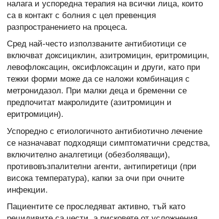
налага и успоредна терапия на всички лица, които
са в контакт с болния с цел превенция
разпространението на процеса.
Сред най-често използваните антибиотици се
включват доксициклин, азитромицин, еритромицин,
левофлоксацин, оксифлоксацин и други, като при
тежки форми може да се наложи комбинация с
метронидазол. При малки деца и бременни се
предпочитат макролидите (азитромицин и
еритромицин).
Успоредно с етиологичното антибиотично лечение
се назначават подходящи симптоматични средства,
включително аналгетици (обезболяващи),
противовъзпалителни агенти, антипиретици (при
висока температура), капки за очи при очните
инфекции.
Пациентите се проследяват активно, тъй като
рецидивите са чести, а рисковете от усложнения