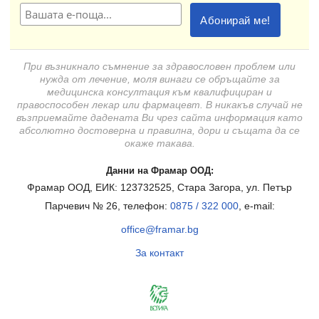
При възникнало съмнение за здравословен проблем или
нужда от лечение, моля винаги се обръщайте за
медицинска консултация към квалифициран и
правоспособен лекар или фармацевт. В никакъв случай не
възприемайте дадената Ви чрез сайта информация като
абсолютно достоверна и правилна, дори и същата да се
окаже такава.
Данни на Фрамар ООД:
Фрамар ООД, ЕИК: 123732525, Стара Загора, ул. Петър
Парчевич № 26, телефон:
0875 / 322 000
, e-mail:
office@framar.bg
За контакт