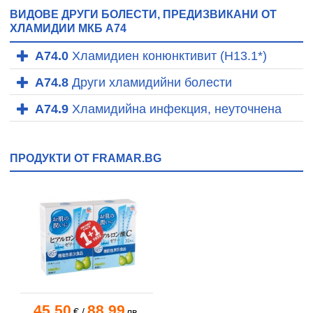
ВИДОВЕ ДРУГИ БОЛЕСТИ, ПРЕДИЗВИКАНИ ОТ
ХЛАМИДИИ МКБ A74
A74.0
Хламидиен конюнктивит (Н13.1*)
A74.8
Други хламидийни болести
A74.9
Хламидийна инфекция, неуточнена
ПРОДУКТИ ОТ FRAMAR.BG
45.50
88.99
€
/
лв.