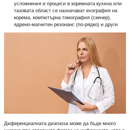
усложнения и процеси в коремната кухина или
тазовата област се назначават ехография на
корема, компютърна томография (скенер),
ядрено-магнитен резонанс (по-рядко) и други
Диференциалната диагноза може да бъде много