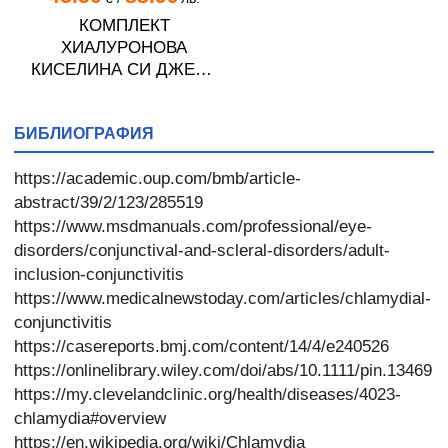
КОМПЛЕКТ
ХИАЛУРОНОВА
КИСЕЛИНА СИ ДЖЕЛИ
желирани стика 2 кутии
* 31
БИБЛИОГРАФИЯ
https://academic.oup.com/bmb/article-
abstract/39/2/123/285519
https://www.msdmanuals.com/professional/eye-
disorders/conjunctival-and-scleral-disorders/adult-
inclusion-conjunctivitis
https://www.medicalnewstoday.com/articles/chlamydial-
conjunctivitis
https://casereports.bmj.com/content/14/4/e240526
https://onlinelibrary.wiley.com/doi/abs/10.1111/pin.13469
https://my.clevelandclinic.org/health/diseases/4023-
chlamydia#overview
https://en.wikipedia.org/wiki/Chlamydia