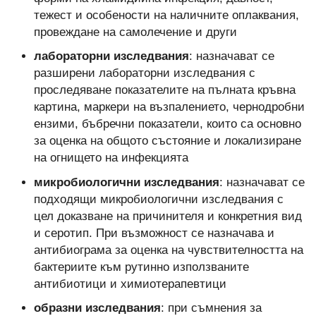
тежест и особености на наличните оплаквания,
провеждане на самолечение и други
лабораторни изследвания
: назначават се
разширени лабораторни изследвания с
проследяване показателите на пълната кръвна
картина, маркери на възпалението, чернодробни
ензими, бъбречни показатели, които са основно
за оценка на общото състояние и локализиране
на огнището на инфекцията
микробиологични изследвания
: назначават се
подходящи микробиологични изследвания с
цел доказване на причинителя и конкретния вид
и серотип. При възможност се назначава и
антибиограма за оценка на чувствителността на
бактериите към рутинно използваните
антибиотици и химиотерапевтици
образни изследвания
: при съмнения за