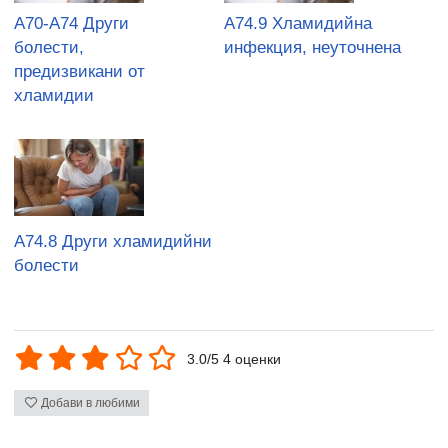
A70-A74 Други
A74.9 Хламидийна
болести,
инфекция, неуточнена
предизвикани от
хламидии
A74.8 Други хламидийни
болести
3.0/5 4 оценки
Добави в любими