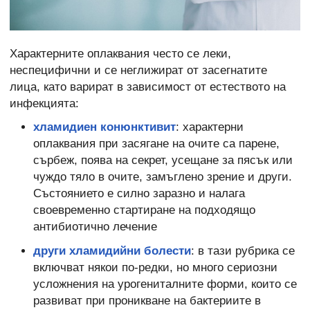
Характерните оплаквания често се леки,
неспецифични и се неглижират от засегнатите
лица, като варират в зависимост от естеството на
инфекцията:
хламидиен конюнктивит
: характерни
оплаквания при засягане на очите са парене,
сърбеж, поява на секрет, усещане за пясък или
чуждо тяло в очите, замъглено зрение и други.
Състоянието е силно заразно и налага
своевременно стартиране на подходящо
антибиотично лечение
други хламидийни болести
: в тази рубрика се
включват някои по-редки, но много сериозни
усложнения на урогениталните форми, които се
развиват при проникване на бактериите в