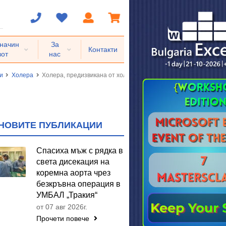
 начин
За
Контакти
вот
нас
и
Холера
Холера, предизвикана от холерен вибрион 01, биовар cholerae
НОВИТЕ ПУБЛИКАЦИИ
Спасиха мъж с рядка в
света дисекация на
коремна аорта чрез
безкръвна операция в
УМБАЛ „Тракия“
от 07 авг 2026г.
Прочети повече