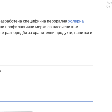
Ком
07 
 разработена специфична перорална
холерна
ни профилактични мерки са насочени към
те разпоредби за хранителни продукти, напитки и
и