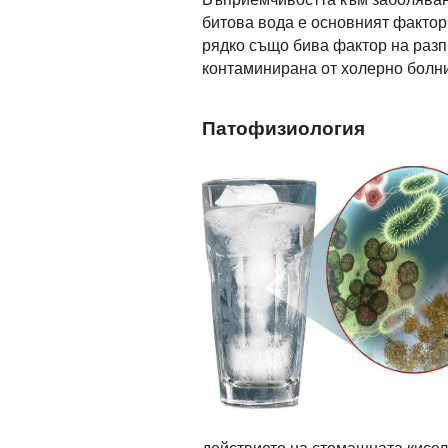
битова вода е основният фактор 
рядко също бива фактор на разп
контаминирана от холерно болни
Патофизиология