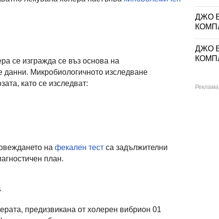
ДЖО Е
КОМП
ДЖО Е
КОМП
ра се изгражда се въз основа на
е данни. Микробиологичното изследване
ата, като се изследват:
ровеждането на
фекален тест
са задължителни
агностичен план.
а
ерата, предизвикана от холерен вибрион 01