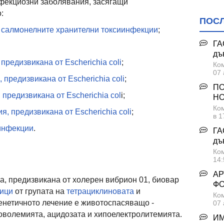
нфекциозни заболявания, засягащи
:
ПОС
а
салмонелните хранителни токсиинфекции
;
ГА
дъ
редизвикана от Escherichia coli
;
Ком
07 
предизвикана от Escherichia coli
;
ПО
предизвикана от Escherichia col
i;
НО
Ком
, предизвикана от Escherichia coli
;
в 1
 инфекции
.
ГА
дъ
Ком
14:
АР
а, предизвикана от холерен вибрион 01, биовар
Ф
тици
от групата на
тетрациклиновата
и
Ком
генетичното лечение е животоспасяващо -
07 
оволемията, ацидозата и хипоелектролитемията.
ИМ