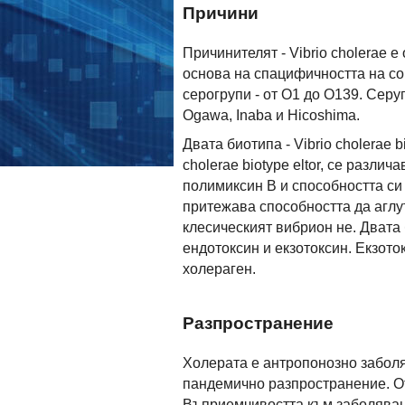
Причини
Причинителят - Vibrio cholerae е
основа на спацифичността на со
серогрупи - от О1 до О139. Серу
Ogawa, Inaba и Hicoshima.
Двата биотипа - Vibrio cholerae b
cholerae biotype eltor, се разли
полимиксин В и способността си
притежава способността да аглу
клесическият вибрион не. Двата б
ендотоксин и екзотоксин. Екзот
холераген.
Разпространение
Холерата е антропонозно забол
пандемично разпространение. От
Въприемчивостта към заболяван