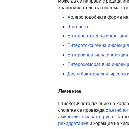
може да се направи с редица и
храносмилателната система като
Холероподобната форма н
Шигелоза
;
Ентеропатогенна инфекция, п
Ентеротоксигенна инфекция, 
Ентероинвазивна инфекция, 
Ентерохеморагична инфекция
Други бактериални, чревни
Лечение
Етиологичното лечение на холер
cholerae се провежда с
антибио
аминогликозидната група
. Пато
рехидратация
и корекция на хип