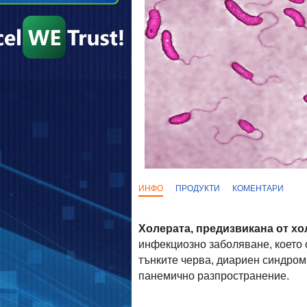
ИНФО
ПРОДУКТИ
КОМЕНТАРИ
Холерата, предизвикана от хо
инфекциозно заболяване, което 
тънките черва, диариен синдром
панемично разпространение.