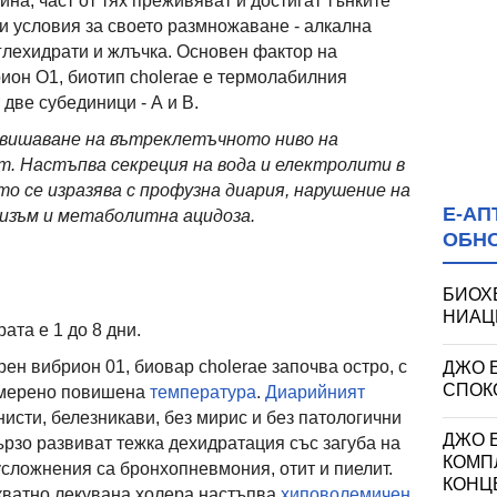
на, част от тях преживяват и достигат тънките
и условия за своето размножаване - алкална
ъглехидрати и жлъчка. Основен фактор на
ион О1, биотип cholerae е термолабилния
 две субединици - А и В.
вишаване на вътреклетъчното ниво на
. Настъпва секреция на вода и електролити в
то се изразява с профузна диария, нарушение на
Е-АП
изъм и метаболитна ацидоза.
ОБН
БИОХ
НИАЦИ
ата е 1 до 8 дни.
ен вибрион 01, биовар cholerae започва остро, с
ДЖО 
СПОКО
мерено повишена
температура
.
Диарийният
исти, белезникави, без мирис и без патологични
ДЖО Е
рзо развиват тежка дехидратация със загуба на
КОМП
усложнения са бронхопневмония, отит и пиелит.
КОНЦ
кватно лекувана холера настъпва
хиповолемичен