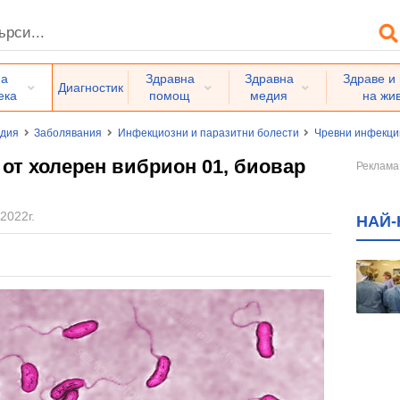
на
Здравна
Здравна
Здраве и
Диагностик
ека
помощ
медия
на жи
едия
Заболявания
Инфекциозни и паразитни болести
Чревни инфекци
 от холерен вибрион 01, биовар
2022г.
НАЙ-