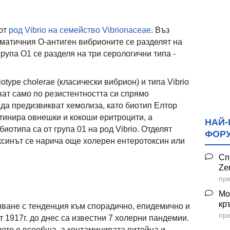
 от
род Vibrio на семейство Vibrionaceae
. Въз
матичния О-антиген вибрионите се разделят на
група О1 се разделя на три серологични типа -
iotype cholerae (класически вибрион) и типа Vibrio
чават само по резистентността си спрямо
 да предизвикват хемолиза, като биотип Елтор
тинира овнешки и кокоши еритроцити, а
НАЙ-
иотипа са от група 01 на род Vibrio. Отделят
ФОР
оксинът се нарича още холерен ентеротоксин или
Сп
Ze
пре
Мо
кр
яване с тенденция към спорадично, епидемично и
пре
 1917г. до днес са известни 7 холерни пандемии.
ето е всеобща, а контаминирата питейна и