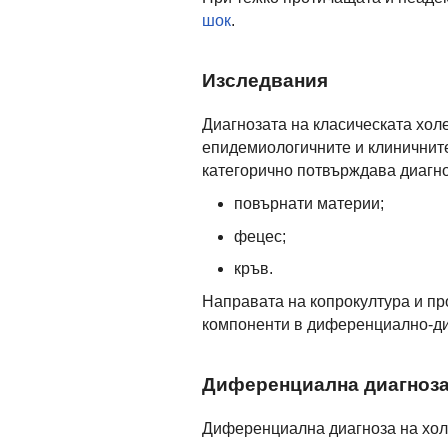
шок
.
Изследвания
Диагнозата на класическата холе
епидемиологичните и клиничнит
категорично потвърждава диагноз
повърнати материи;
фецес;
кръв.
Направата на копрокултура и п
компоненти в диференциално-ди
Диференциална диагноз
Диференциална диагноза на хол