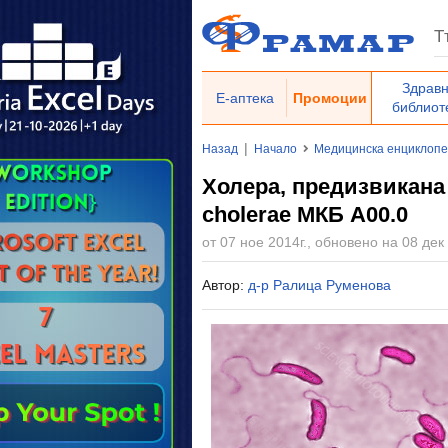
Здрав
Е-аптека
Промоции
библиот
|
Назад
Начало
Медицинска енциклоп
Холера, предизвикана
cholerae МКБ A00.0
от 07 ное 2014г., обновено на 08 дек 
Автор:
д-р Ралица Руменова