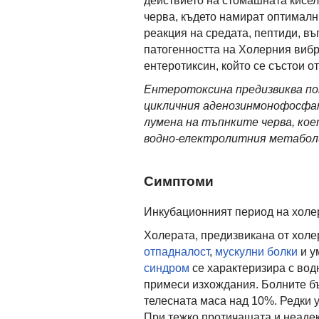
действието на стомашната кисели
черва, където намират оптималн
реакция на средата, пептиди, в
патогенността на Холерния вибр
ентеротиксин, който се състои от
Ентеротоксина предизвиква по
цикличния аденозинмонофосфат
лумена на тъпнките черва, кое
водно-електролитния метабол
Симптоми
Инкубационният период на холер
Холерата, предизвикана от холер
отпадналост
,
мускулни болки
и у
синдром
се характеризира с водн
примеси изхождания. Болните бъ
телесната маса над 10%. Редки 
При тежко протичащата и неаде