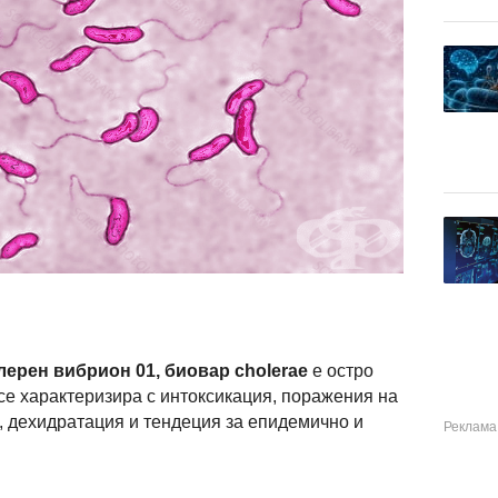
лерен вибрион 01, биовар cholerae
е остро
се характеризира с интоксикация, поражения на
, дехидратация и тендеция за епидемично и