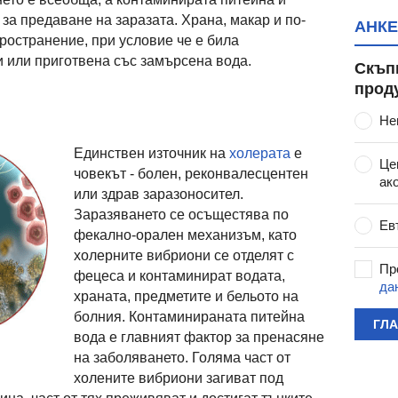
за предаване на заразата. Храна, макар и по-
АНКЕ
ространение, при условие че е била
 или приготвена със замърсена вода.
Скъп
прод
Не
Единствен източник на
холерата
е
Це
човекът - болен, реконвалесцентен
ак
или здрав заразоносител.
Заразяването се осъщестява по
Ев
фекално-орален механизъм, като
холерните вибриони се отделят с
Пр
фецеса и контаминират водата,
да
храната, предметите и бельото на
болния. Контаминираната питейна
ГЛ
вода е главният фактор за пренасяне
на заболяването. Голяма част от
холените вибриони загиват под