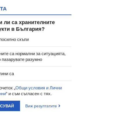
ТА
и ли са хранителните
укти в България?
посилно скъпи
ните са нормални за ситуацията,
о пазарувате разумно
тини са
очетох „
Общи условия и Лични
нни
“ и съм съгласен с тях.
АСУВАЙ
Виж резултатите