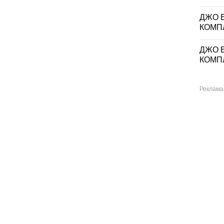
ДЖО Е
КОМП
ДЖО Е
КОМП