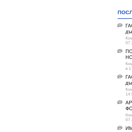
ПОС
ГА
дъ
Ком
07 
ПО
НО
Ком
в 1
ГА
дъ
Ком
14:
АР
Ф
Ком
07 
ИМ