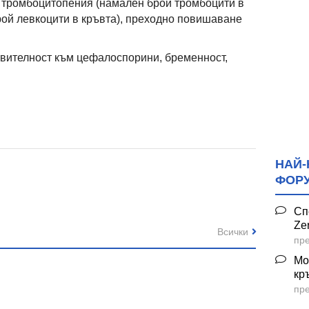
 тромбоцитопения (намален брой тромбоцити в
рой левкоцити в кръвта), преходно повишаване
вителност към цефалоспорини, бременност,
НАЙ-
ФОР
Сп
Ze
Всички
пре
Мо
кр
пре