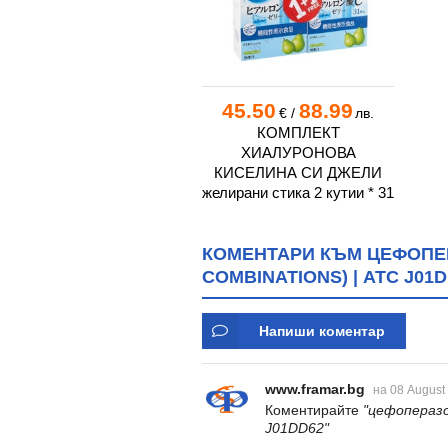
45.50
88.99
€
/
лв.
КОМПЛЕКТ
ХИАЛУРОНОВА
КИСЕЛИНА СИ ДЖЕЛИ
желирани стика 2 кутии * 31
КОМЕНТАРИ КЪМ ЦЕФОПЕ
COMBINATIONS) | ATC J01
Напиши коментар
www.framar.bg
на 08 August
Коментирайте
"цефоперазон
J01DD62"