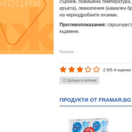
сърбеж, повишена температура,
кръвта), левкопения (намален б
на чернодробните ензими.
Противопоказания:
свръхчувст
кърмене.
2.8/5 4 оценки
Добави в любими
ПРОДУКТИ ОТ FRAMAR.BG