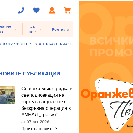
 начин
За
Контакти
вот
нас
ЕМНО ПРИЛОЖЕНИЕ
АНТИБАКТЕРИАЛНИ СРЕДСТВА ЗА СИСТЕМНО ПРИ
НОВИТЕ ПУБЛИКАЦИИ
Спасиха мъж с рядка в
света дисекация на
коремна аорта чрез
безкръвна операция в
УМБАЛ „Тракия“
от 07 авг 2026г.
Прочети повече