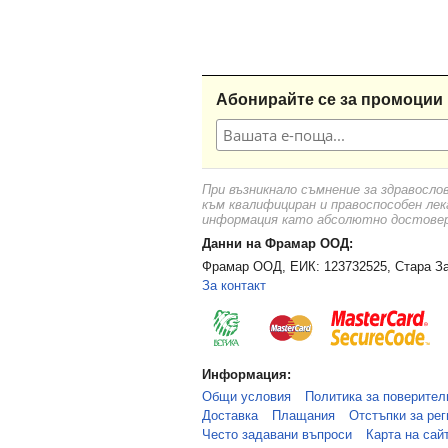
Абонирайте се за промоции 
При възникнало съмнение за здравосло
към квалифициран и правоспособен лек
информация като абсолютно достоверн
Данни на Фрамар ООД:
Фрамар ООД, ЕИК: 123732525, Стара За
За контакт
Информация:
Общи условия
Политика за поверител
Доставка
Плащания
Отстъпки за рег
Често задавани въпроси
Карта на сай