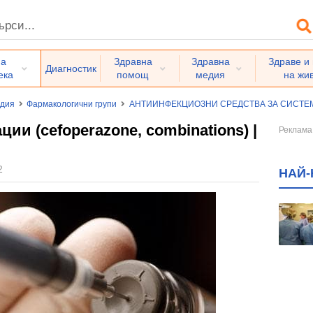
на
Здравна
Здравна
Здраве и
Диагностик
ека
помощ
медия
на жи
едия
Фармакологични групи
АНТИИНФЕКЦИОЗНИ СРЕДСТВА ЗА СИСТ
ии (cefoperazone, combinations) |
2
НАЙ-