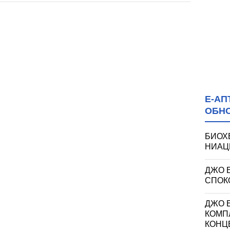
Е-АП
ОБН
БИОХ
НИАЦИ
ДЖО 
СПОКО
ДЖО Е
КОМП
КОНЦ