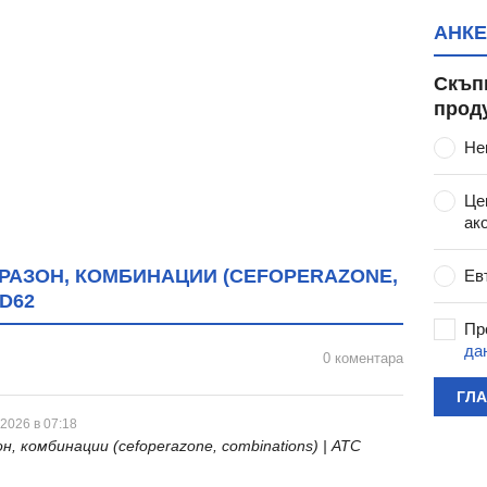
АНКЕ
Скъп
прод
Не
Це
ак
РАЗОН, КОМБИНАЦИИ (CEFOPERAZONE,
Ев
DD62
Пр
да
0 коментара
ГЛ
 2026 в 07:18
, комбинации (cefoperazone, combinations) | ATC