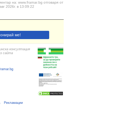
ентар на: www.framar.bg отговаря от
авг 2026г. в 13:09:22
цинска консултация
ез сайта
framar.bg
а
Рекламации