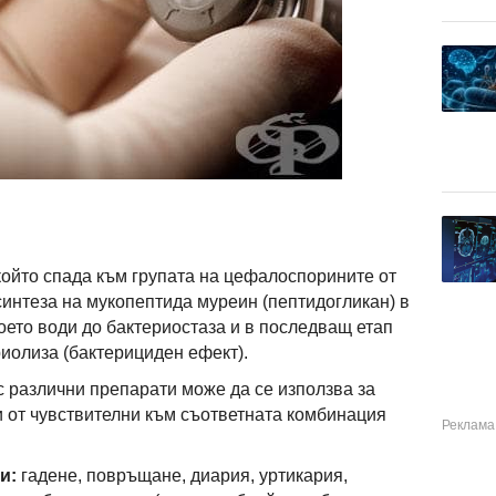
 който спада към групата на цефалоспорините от
синтеза на мукопептида муреин (пептидогликан) в
оето води до бактериостаза и в последващ етап
иолиза (бактерициден ефект).
с различни препарати може да се използва за
 от чувствителни към съответната комбинация
и:
гадене, повръщане, диария, уртикария,