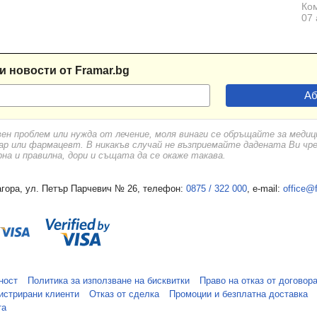
Ком
07 
и новости от Framar.bg
вен проблем или нужда от лечение, моля винаги се обръщайте за меди
ар или фармацевт. В никакъв случай не възприемайте дадената Ви чр
а и правилна, дори и същата да се окаже такава.
гора, ул. Петър Парчевич № 26, телефон:
0875 / 322 000
, e-mail:
office@
ност
Политика за използване на бисквитки
Право на отказ от договор
истрирани клиенти
Отказ от сделка
Промоции и безплатна доставка
та