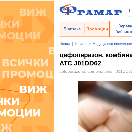
Здрав
Е-аптека
Промоции
библиот
|
Назад
Начало
Медицинска енциклоп
цефоперазон, комбинац
ATC J01DD62
cefoperazone, combinations | J01DD6