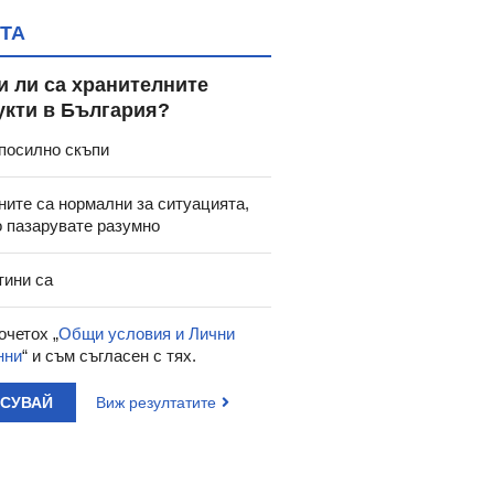
ТА
и ли са хранителните
укти в България?
посилно скъпи
ните са нормални за ситуацията,
о пазарувате разумно
тини са
очетох „
Общи условия и Лични
нни
“ и съм съгласен с тях.
АСУВАЙ
Виж резултатите