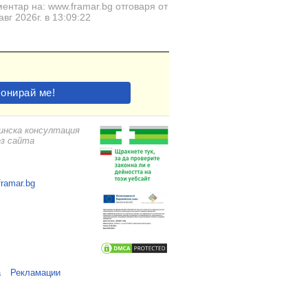
ентар на: www.framar.bg отговаря от
авг 2026г. в 13:09:22
цинска консултация
ез сайта
framar.bg
а
Рекламации