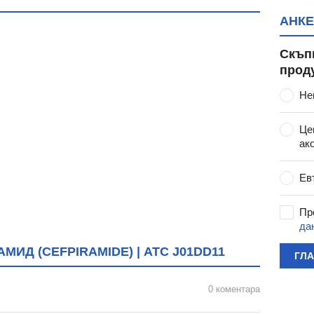
АНКЕ
Скъп
прод
Не
Це
ак
Ев
Пр
да
ИД (CEFPIRAMIDE) | ATC J01DD11
ГЛ
0 коментара