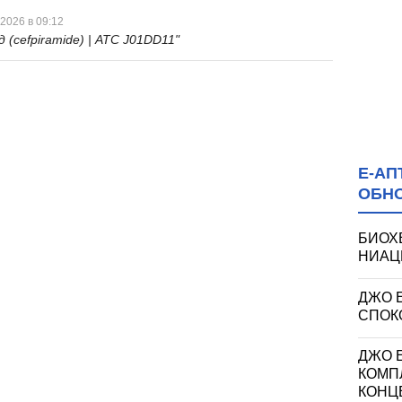
 2026 в 09:12
 (cefpiramide) | ATC J01DD11"
Е-АП
ОБН
БИОХ
НИАЦИ
ДЖО 
СПОКО
ДЖО Е
КОМП
КОНЦ