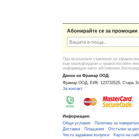
Абонирайте се за промоции 
При възникнало съмнение за здравосло
към квалифициран и правоспособен лек
информация като абсолютно достоверн
Данни на Фрамар ООД:
Фрамар ООД, ЕИК: 123732525, Стара За
За контакт
Информация:
Общи условия
Политика за поверител
Доставка
Плащания
Отстъпки за рег
Често задавани въпроси
Карта на сай