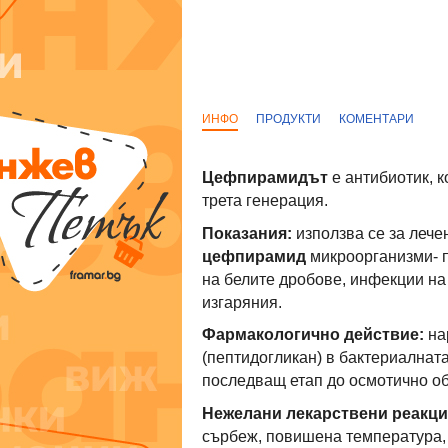
ИНФО
ПРОДУКТИ
КОМЕНТАРИ
Цефпирамидът
е антибиотик, 
трета генерация.
Показания:
използва се за лече
цефпирамид
микроорганизми- пе
на белите дробове, инфекции на
изгаряния.
Фармакологично действие:
на
(пептидогликан) в бактериалната
последващ етап до осмотично об
Нежелани лекарствени реакци
сърбеж, повишена температура,