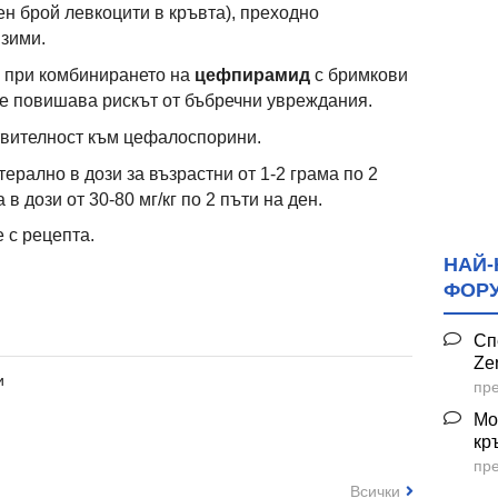
ен брой левкоцити в кръвта), преходно
зими.
при комбинирането на
цефпирамид
с бримкови
е повишава рискът от бъбречни увреждания.
вителност към цефалоспорини.
ерално в дози за възрастни от 1-2 грама по 2
в дози от 30-80 мг/кг по 2 пъти на ден.
 с рецепта.
НАЙ-
ФОР
Сп
Ze
и
пре
Мо
кр
пре
Всички