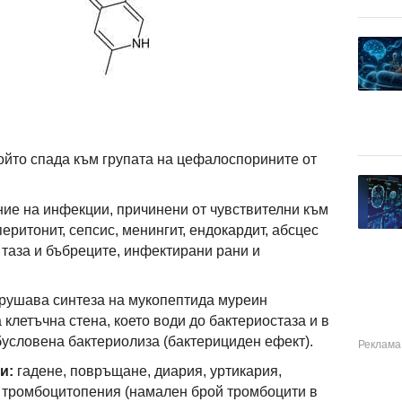
който спада към групата на цефалоспорините от
ние на инфекции, причинени от чувствителни към
ритонит, сепсис, менингит, ендокардит, абсцес
 таза и бъбреците, инфектирани рани и
рушава синтеза на мукопептида муреин
 клетъчна стена, което води до бактериостаза и в
условена бактериолиза (бактерициден ефект).
и:
гадене, повръщане, диария, уртикария,
 тромбоцитопения (намален брой тромбоцити в