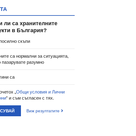
ТА
и ли са хранителните
укти в България?
посилно скъпи
ните са нормални за ситуацията,
о пазарувате разумно
тини са
очетох „
Общи условия и Лични
нни
“ и съм съгласен с тях.
АСУВАЙ
Виж резултатите