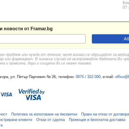
Ком
07 
и новости от Framar.bg
вен проблем или нужда от лечение, моля винаги се обръщайте за меди
ар или фармацевт. В никакъв случай не възприемайте дадената Ви чр
а и правилна, дори и същата да се окаже такава.
гора, ул. Петър Парчевич № 26, телефон:
0875 / 322 000
, e-mail:
office@
ност
Политика за използване на бисквитки
Право на отказ от договор
истрирани клиенти
Отказ от сделка
Промоции и безплатна доставка
та