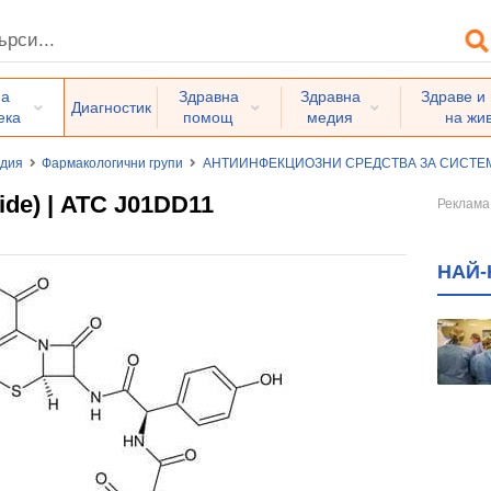
на
Здравна
Здравна
Здраве и
Диагностик
ека
помощ
медия
на жи
едия
Фармакологични групи
АНТИИНФЕКЦИОЗНИ СРЕДСТВА ЗА СИСТ
de) | ATC J01DD11
НАЙ-