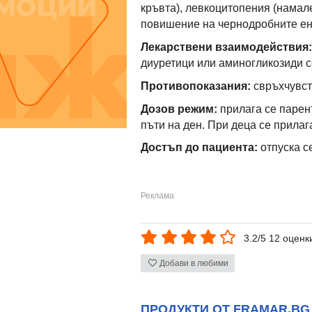
кръвта), левкоцитопения (намал
повишение на чернодробните ен
Лекарствени взаимодействия:
диуретици или аминогликозиди с
Противопоказания:
свръхчувст
Дозов режим:
прилага се парент
пъти на ден. При деца се прилага 
Достъп до пациента:
отпуска се
3.2/5 12 оценк
Добави в любими
ПРОДУКТИ ОТ FRAMAR.BG