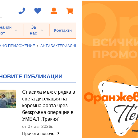
 начин
За
Контакти
вот
нас
ЕМНО ПРИЛОЖЕНИЕ
АНТИБАКТЕРИАЛНИ СРЕДСТВА ЗА СИСТЕМНО ПРИ
НОВИТЕ ПУБЛИКАЦИИ
Спасиха мъж с рядка в
света дисекация на
коремна аорта чрез
безкръвна операция в
УМБАЛ „Тракия“
от 07 авг 2026г.
Прочети повече