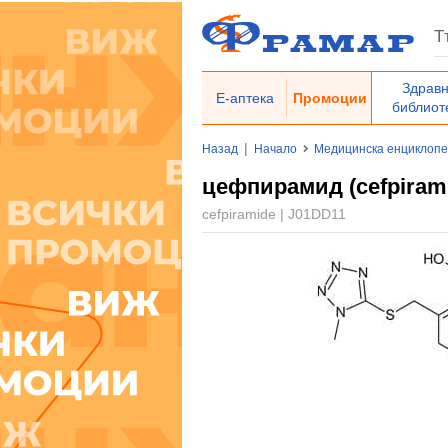
Здрав
Е-аптека
Промоции
библиот
|
Назад
Начало
Медицинска енциклоп
цефпирамид (cefpirami
cefpiramide | J01DD11