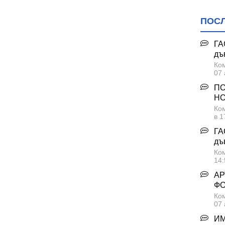
ПОС
ГА
дъ
Ком
07 
ПО
НО
Ком
в 1
ГА
дъ
Ком
14:
АР
Ф
Ком
07 
ИМ