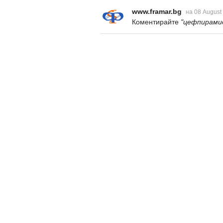
www.framar.bg
на 08 August
Коментирайте
"цефпирамид