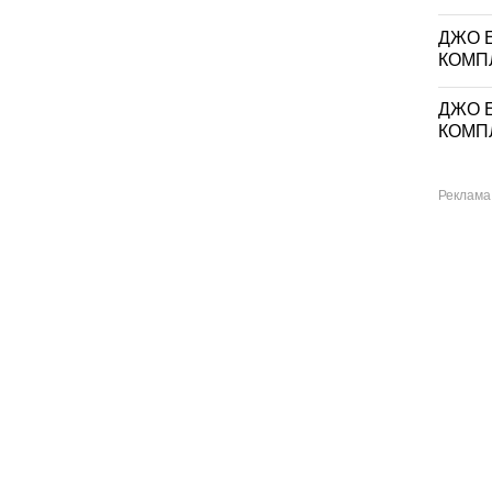
ДЖО Е
КОМП
ДЖО Е
КОМП