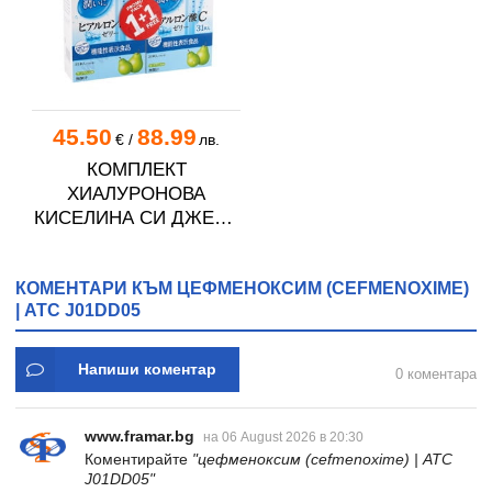
45.50
88.99
€
/
лв.
КОМПЛЕКТ
ХИАЛУРОНОВА
КИСЕЛИНА СИ ДЖЕЛИ
желирани стика 2 кутии
* 31
КОМЕНТАРИ КЪМ ЦЕФМЕНОКСИМ (CEFMENOXIME)
| ATC J01DD05
Напиши коментар
0 коментара
www.framar.bg
на 06 August 2026 в 20:30
Коментирайте
"цефменоксим (cefmenoxime) | ATC
J01DD05"