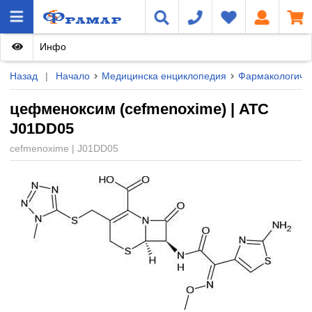
Инфо
Назад
|
Начало
Медицинска енциклопедия
Фармакологичн
цефменоксим (cefmenoxime) | ATC
J01DD05
cefmenoxime | J01DD05