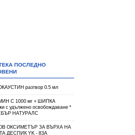
ТЕКА ПОСЛЕДНО
ОВЕНИ
КАУСТИН разтвор 0.5 мл
ИН С 1000 мг + ШИПКА
тки с удължено освобождаване *
УЕБЪР НАТУРАЛС
ОВ ОКСИМЕТЪР ЗА ВЪРХА НА
А ДЕСПИК YK - 83A