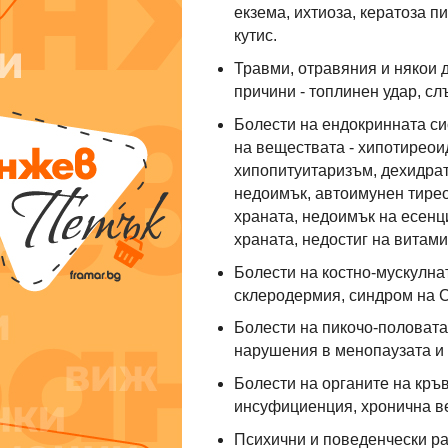
екзема, ихтиоза, кератоза п
кутис.
Травми, отравяния и някои 
причини - топлинен удар, сл
Болести на ендокринната си
на веществата - хипотиреои
хипопитуитаризъм, дехидрат
недоимък, автоимунен тирео
храната, недоимък на есенц
храната, недостиг на витам
Болести на костно-мускулнат
склеродермия, синдром на С
Болести на пикочо-половата
нарушения в менопаузата и 
Болести на органите на кр
инсуфициенция, хронична в
Психични и поведенчески ра