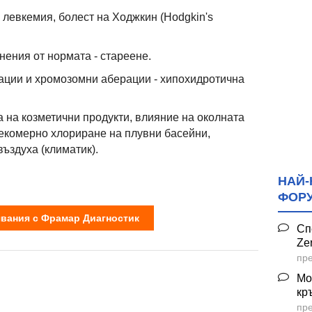
левкемия, болест на Ходжкин (Hodgkin's
нения от нормата - стареене.
ции и хромозомни аберации - хипохидротична
а на козметични продукти, влияние на околната
рекомерно хлориране на плувни басейни,
ъздуха (климатик).
НАЙ-
ФОР
вания с Фрамар Диагностик
Сп
Ze
пре
Мо
кр
пре