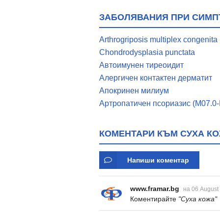
ЗАБОЛЯВАНИЯ ПРИ СИМП
Arthrogriposis multiplex congenita
Chondrodysplasia punctata
Автоимунен тиреоидит
Алергичен контактен дерматит
Апокринен милиум
Артропатичен псориазис (M07.0-M
КОМЕНТАРИ КЪМ СУХА К
Напиши коментар
www.framar.bg
на 06 August
Коментирайте
"Суха кожа"