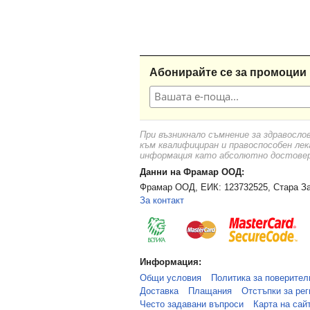
Абонирайте се за промоции 
При възникнало съмнение за здравосло
към квалифициран и правоспособен лек
информация като абсолютно достоверн
Данни на Фрамар ООД:
Фрамар ООД, ЕИК: 123732525, Стара За
За контакт
Информация:
Общи условия
Политика за поверител
Доставка
Плащания
Отстъпки за рег
Често задавани въпроси
Карта на сай