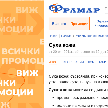
Здрав
Е-аптека
Промоции
библиот
|
Назад
Начало
Медицинска енциклоп
Суха кожа
от 20 окт 2011г., обновено на 12 дек 
ИНФО
ЗАБОЛЯВАНИЯ
КОМЕНТАРИ
Суха кожа:
състояния, при които
установява суха, напукана и лю
Сухата кожа
може да се дължи 
Бременност, раждане и пос
Болести на кожата и подкожн