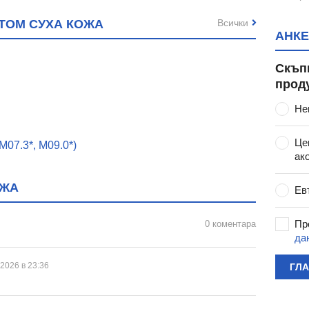
Всички
ТОМ СУХА КОЖА
АНКЕ
Скъп
прод
Не
Це
07.3*, M09.0*)
ак
ОЖА
Ев
Пр
0 коментара
да
 2026 в 23:36
ГЛ