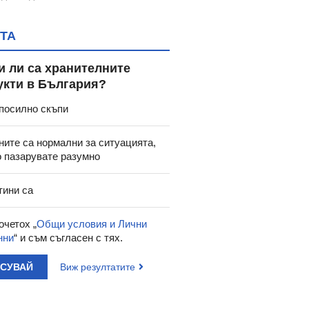
ТА
и ли са хранителните
укти в България?
посилно скъпи
ните са нормални за ситуацията,
о пазарувате разумно
тини са
очетох „
Общи условия и Лични
нни
“ и съм съгласен с тях.
АСУВАЙ
Виж резултатите