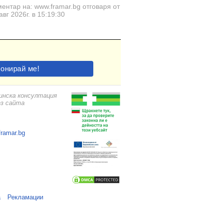
ентар на: www.framar.bg отговаря от
авг 2026г. в 15:19:30
цинска консултация
ез сайта
framar.bg
а
Рекламации