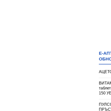
Е-АП
ОБН
АЦЕТО
ВИТАМ
табле
150 
ПУЛС
ПРЪСТ