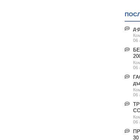
ПОС
д-
Ком
06 
БЕ
200
Ком
06 
ГА
дъ
Ком
06 
ТР
С
Ком
06 
ПР
30