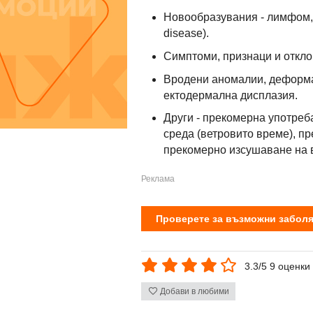
Новообразувания - лимфом, 
disease).
Симптоми, признаци и откло
Вродени аномалии, деформа
ектодермална дисплазия.
Други - прекомерна употреб
среда (ветровито време), п
прекомерно изсушаване на в
Проверете за възможни заболя
3.3/5 9 оценки
Добави в любими