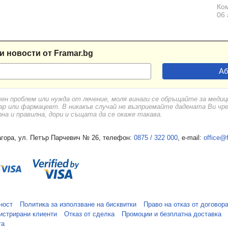
Ком
06 
и новости от Framar.bg
вен проблем или нужда от лечение, моля винаги се обръщайте за меди
ар или фармацевт. В никакъв случай не възприемайте дадената Ви чр
а и правилна, дори и същата да се окаже такава.
гора, ул. Петър Парчевич № 26, телефон:
0875 / 322 000
, e-mail:
office@
ност
Политика за използване на бисквитки
Право на отказ от договор
истрирани клиенти
Отказ от сделка
Промоции и безплатна доставка
та