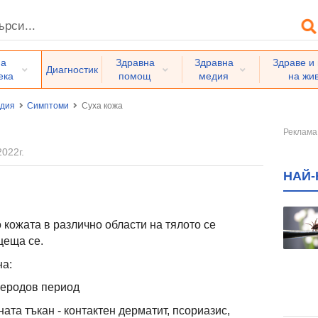
на
Здравна
Здравна
Здраве и
Диагностик
ека
помощ
медия
на жи
едия
Симптоми
Суха кожа
2022г.
НАЙ-
 кожата в различно области на тялото се
щеща се.
на:
леродов период
ата тъкан - контактен дерматит, псориазис,