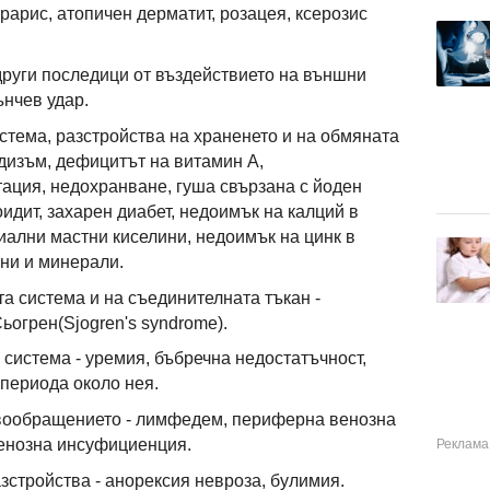
ирарис, атопичен дерматит, розацея, ксерозис
други последици от въздействието на външни
ънчев удар.
стема, разстройства на храненето и на обмяната
дизъм, дефицитът на витамин А,
ация, недохранване, гуша свързана с йоден
идит, захарен диабет, недоимък на калций в
иални мастни киселини, недоимък на цинк в
ини и минерали.
а система и на съединителната тъкан -
ьогрен(Sjogren's syndrome).
 система - уремия, бъбречна недостатъчност,
периода около нея.
ъвообращението - лимфедем, периферна венозна
енозна инсуфициенция.
зстройства - анорексия невроза, булимия.