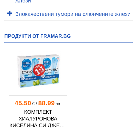
жлези
Злокачествени тумори на слюнчените жлези
ПРОДУКТИ ОТ FRAMAR.BG
45.50
88.99
€
/
лв.
КОМПЛЕКТ
ХИАЛУРОНОВА
КИСЕЛИНА СИ ДЖЕЛИ
желирани стика 2 кутии