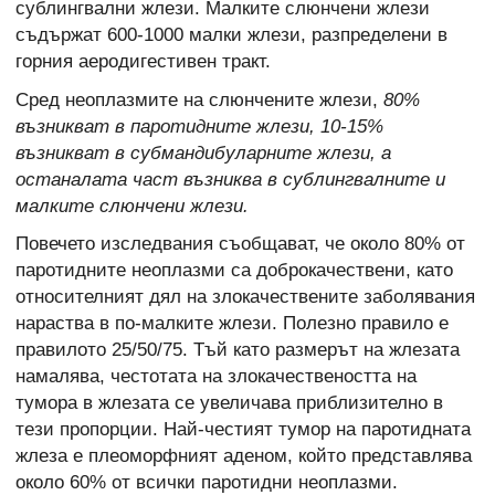
сублингвални жлези. Малките слюнчени жлези
съдържат 600-1000 малки жлези, разпределени в
горния аеродигестивен тракт.
Сред неоплазмите на слюнчените жлези,
80%
възникват в паротидните жлези, 10-15%
възникват в субмандибуларните жлези, а
останалата част възниква в сублингвалните и
малките слюнчени жлези.
Повечето изследвания съобщават, че около 80% от
паротидните неоплазми са доброкачествени, като
относителният дял на злокачествените заболявания
нараства в по-малките жлези. Полезно правило е
правилото 25/50/75. Тъй като размерът на жлезата
намалява, честотата на злокачествеността на
тумора в жлезата се увеличава приблизително в
тези пропорции. Най-честият тумор на паротидната
жлеза е плеоморфният аденом, който представлява
около 60% от всички паротидни неоплазми.