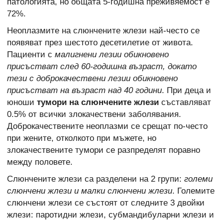
патологията, но общата 5-годишна преживяемост е
72%.
Неоплазмите на слюнчените жлези най-често се
появяват през шестото десетилетие от живота.
Пациенти с
малигнени лезии обикновено
присъстват след 60-годишна възраст, докато
тези с доброкачествени лезии обикновено
присъстват на възраст над 40 години
. При деца и
юноши
тумори на слюнчените жлези
съставляват
0.5% от всички злокачествени заболявания.
Доброкачествените неоплазми се срещат по-често
при жените, отколкото при мъжете, но
злокачествените тумори се разпределят поравно
между половете.
Слюнчените жлези са разделени на 2 групи:
големи
слюнчени жлези и малки слюнчени жлези
. Големите
слюнчени жлези се състоят от следните 3 двойки
жлези: паротидни жлези, субмандибуларни жлези и