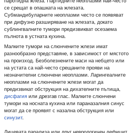
паротидна жлеза. Партидните неоплазми най-често
се срещат в опашката на жлезата.
Субмандибуларните неоплазми често се появяват
при дифузно разширяване на жлезата, докато
сублингвалните тумори предизвикват осезаема
пълнота в устната кухина.
Малките тумори на слюнчените жлези имат
разнообразно представяне, в зависимост от мястото
на произход. Безболезнените маси на небцето или
на устата са най-често срещаните прояви на
незначителни слюнчени неоплазми. Ларингеалните
неоплазми на слюнчените жлези могат да
предизвикат обструкция на дихателните пътища,
дисфагия
или дрезгав глас. Малките слюнчени
тумори на носната кухина или параназалния синус
могат да се проявят с назална обструкция или
синузит
.
Лицевата парализа или друг неврологичен дефицит,