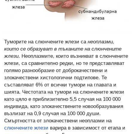
Туморите на слюнчените жлези са
неоплазми,
които се образуват в тъканите на слюнчените
жлези
. Неоплазмите, които възникват в слюнчените
жлези, са сравнително редки, но те представляват
голямо разнообразие от доброкачествени и
злокачествени хистологични подтипове. Те
съставляват 6% от всички тумори на главата и
шията. Честотата на тумори на слюнчените жлези
като цяло е приблизително 5,5 случая на 100 000
индивида, като злокачествените новообразувания
възлизат на 0,9 случая на 100 000 души.
Смъртността от злокачествени неоплазми на
слюнчените жлези
варира в зависимост от етапа и