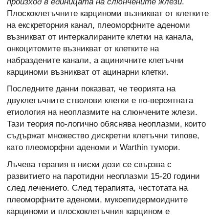
произход в единицата на слюнчените жлези
.
Плоскоклетъчните карциноми възникват от клетките
на екскреторния канал, плеоморфните аденоми
възникват от интеркалираните клетки на канала,
онкоцитомите възникват от клетките на
набраздените канали, а ациничните клетъчни
карциноми възникват от ацинарни клетки.
Последните данни показват, че теорията на
двуклетъчните стволови клетки е по-вероятната
етиология на неоплазмите на слюнчените жлези.
Тази теория по-логично обяснява неоплазми, които
съдържат множество дискретни клетъчни типове,
като плеоморфни аденоми и Warthin тумори.
Лъчева терапия в ниски дози се свързва с
развитието на паротидни неоплазми 15-20 години
след лечението. След терапията, честотата на
плеоморфните аденоми, мукоепидермоидните
карциноми и плоскоклетъчния карцином е