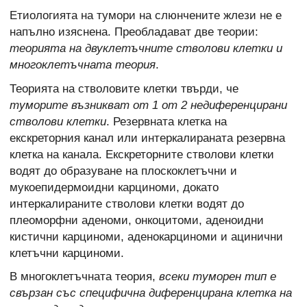
Етиологията на тумори на слюнчените жлези не е
напълно изяснена. Преобладават две теории:
теорията на двуклетъчните стволови клетки и
многоклетъчната теория
.
Теорията на стволовите клетки твърди, че
туморите възникват от 1 от 2 недиференцирани
стволови клетки
. Резервната клетка на
екскреторния канал или интеркалираната резервна
клетка на канала. Екскреторните стволови клетки
водят до образуване на плоскоклетъчни и
мукоепидермоидни карциноми, докато
интеркалираните стволови клетки водят до
плеоморфни аденоми, онкоцитоми, аденоидни
кистични карциноми, аденокарциноми и ацинични
клетъчни карциноми.
В многоклетъчната теория,
всеки туморен тип е
свързан със специфична диференцирана клетка на