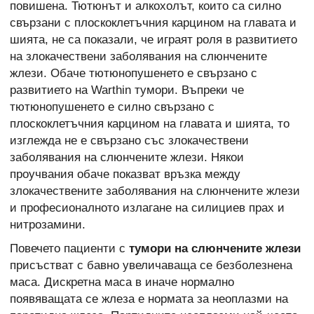
повишена. Тютюнът и алкохолът, които са силно
свързани с плоскоклетъчния карцином на главата и
шията, не са показали, че играят роля в развитието
на злокачествени заболявания на слюнчените
жлези. Обаче тютюнопушенето е свързано с
развитието на Warthin тумори. Въпреки че
тютюнопушенето е силно свързано с
плоскоклетъчния карцином на главата и шията, то
изглежда не е свързано със злокачествени
заболявания на слюнчените жлези. Някои
проучвания обаче показват връзка между
злокачествените заболявания на слюнчените жлези
и професионалното излагане на силициев прах и
нитрозамини.
Повечето пациенти с
тумори на слюнчените жлези
присъстват с бавно увеличаваща се безболезнена
маса. Дискретна маса в иначе нормално
появяващата се жлеза е нормата за неоплазми на