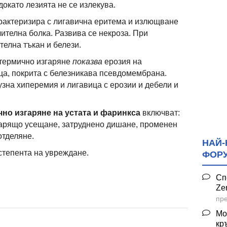
докато лезията не се излекува.
рактеризира с лигавична еритема и излющване
ителна болка. Развива се некроза. При
телна тъкан и белези.
 термично изгаряне
показва
ерозия на
ца, покрита с белезникава псевдомембрана.
зна хиперемия и лигавица с ерозии и дебели и
но изгаряне на устата и фаринкса
включват:
згарящо усещане, затруднено дишане, променен
отделяне.
НАЙ-
степента на увреждане.
ФОР
Сп
Ze
пре
Мо
кр