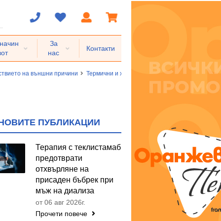
 начин
За
Контакти
вот
нас
йствието на външни причини
Термични и химични изгаряния
Термични и х
НОВИТЕ ПУБЛИКАЦИИ
Терапия с теклистамаб
предотврати
отхвърляне на
присаден бъбрек при
мъж на диализа
от 06 авг 2026г.
Прочети повече