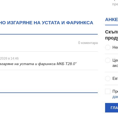
пре
АНКЕ
О ИЗГАРЯНЕ НА УСТАТА И ФАРИНКСА
Скъп
прод
0 коментара
Не
 2026 в 14:46
Це
згаряне на устата и фаринкса МКБ T28.0"
ак
Ев
Пр
да
ГЛ