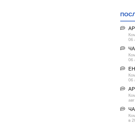
ПОС
АР
Ком
06 
ЧА
Ком
06 
ЕН
Ком
06 
АР
Ко
авг
ЧА
Ком
в 2