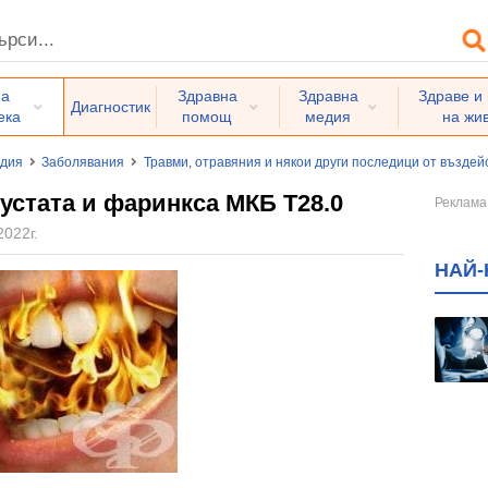
на
Здравна
Здравна
Здраве и
Диагностик
ека
помощ
медия
на жи
едия
Заболявания
Травми, отравяния и някои други последици от възде
устата и фаринкса МКБ T28.0
2022г.
НАЙ-