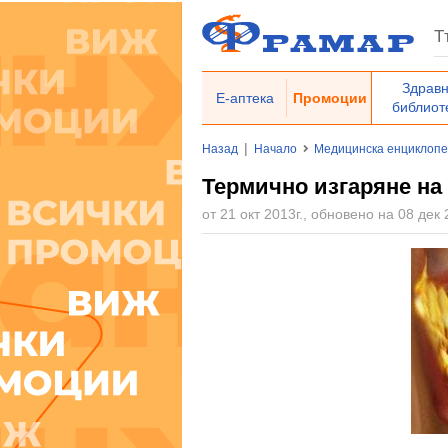
Здрав
Е-аптека
Промоции
библиот
|
Назад
Начало
Медицинска енциклоп
Термично изгаряне на 
от 21 окт 2013г., обновено на 08 дек 