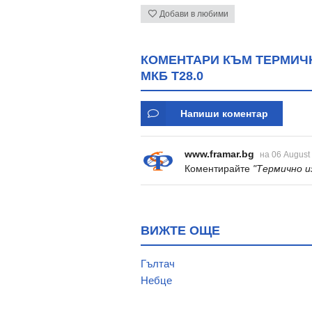
Добави в любими
КОМЕНТАРИ КЪМ ТЕРМИЧН
МКБ T28.0
Напиши коментар
www.framar.bg
на 06 August
Коментирайте
"Термично и
ВИЖТЕ ОЩЕ
Гълтач
Небце