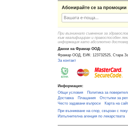
Абонирайте се за промоции 
При възникнало съмнение за здравосло
към квалифициран и правоспособен лек
информация като абсолютно достоверн
Данни на Фрамар ООД:
Фрамар ООД, ЕИК: 123732525, Стара За
За контакт
Информация:
Общи условия
Политика за поверител
Доставка
Плащания
Отстъпки за рег
Често задавани въпроси
Карта на сай
При възникване на спор, свързан с пок
Изпълнителна агенция по лекарствата