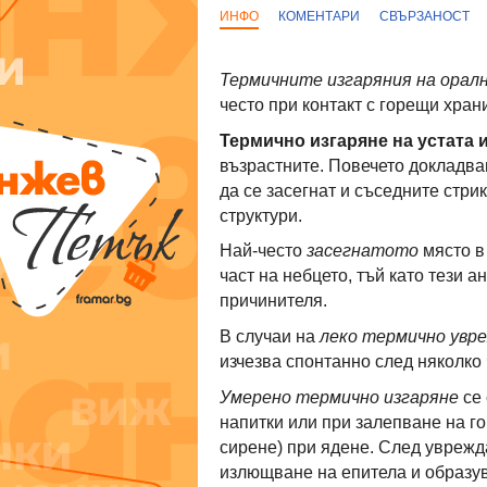
ИНФО
КОМЕНТАРИ
СВЪРЗАНОСТ
Термичните изгаряния на орал
често при контакт с горещи храни
Термично изгаряне на устата 
възрастните. Повечето докладв
да се засегнат и съседните стри
структури.
Най-често
засегнатото
място в 
част на небцето, тъй като тези а
причинителя.
В случаи на
леко термично увр
изчезва спонтанно след няколко 
Умерено термично изгаряне
се 
напитки или при залепване на г
сирене) при ядене. След уврежд
излющване на епитела и образув