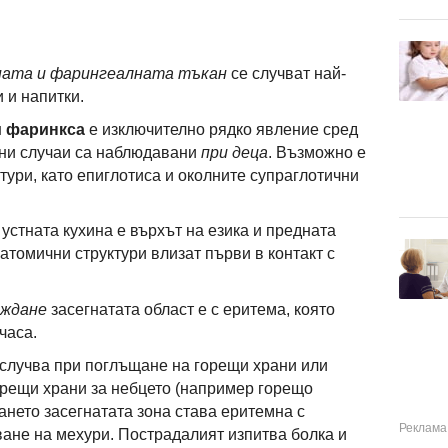
ната и фарингеалната тъкан
се случват най-
 и напитки.
и фаринкса
е изключително рядко явление сред
ани случаи са наблюдавани
при деца
. Възможно е
ктури, като епиглотиса и околните супраглотични
устната кухина е върхът на езика и предната
натомични структури влизат първи в контакт с
еждане
засегнатата област е с еритема, която
часа.
случва при поглъщане на горещи храни или
орещи храни за небцето (например горещо
ането засегнатата зона става еритемна с
ане на мехури. Пострадалият изпитва болка и