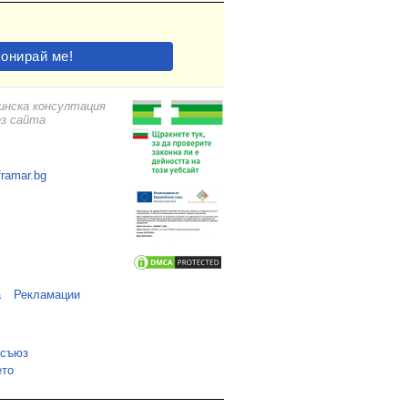
цинска консултация
ез сайта
framar.bg
а
Рекламации
 съюз
ето