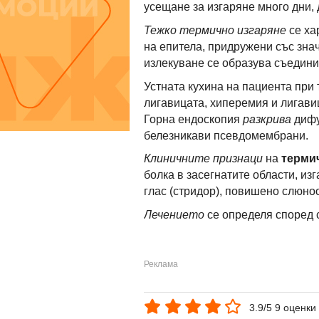
усещане за изгаряне много дни, 
Тежко термично изгаряне
се ха
на епитела, придружени със знач
излекуване се образува съедини
Устната кухина на пациента при
лигавицата, хиперемия и лигави
Горна ендоскопия
разкрива
дифу
белезникави псевдомембрани.
Клиничните признаци
на
термич
болка в засегнатите области, и
глас (стридор), повишено слюно
Лечението
се определя според 
3.9/5 9 оценки