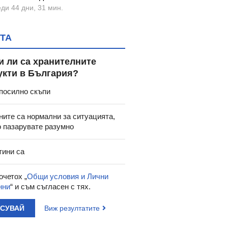
ди 44 дни, 31 мин.
ТА
и ли са хранителните
укти в България?
посилно скъпи
ните са нормални за ситуацията,
о пазарувате разумно
тини са
очетох „
Общи условия и Лични
нни
“ и съм съгласен с тях.
АСУВАЙ
Виж резултатите