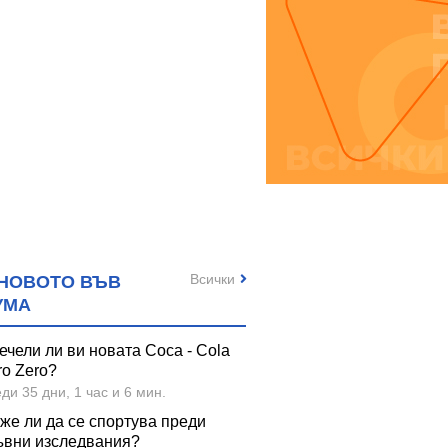
Всички
НОВОТО ВЪВ
УМА
ечели ли ви новата Coca - Cola
ro Zero?
ди 35 дни, 1 час и 6 мин.
же ли да се спортува преди
ъвни изследвания?