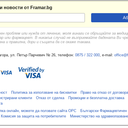
и новости от Framar.bg
вен проблем или нужда от лечение, моля винаги се обръщайте за меди
ар или фармацевт. В никакъв случай не възприемайте дадената Ви чр
а и правилна, дори и същата да се окаже такава.
гора, ул. Петър Парчевич № 26, телефон:
0875 / 322 000
, e-mail:
office@
ност
Политика за използване на бисквитки
Право на отказ от договор
истрирани клиенти
Отказ от сделка
Промоции и безплатна доставка
та
упка онлайн, можете да ползвате сайта ОРС
Български Фармацевтичен
Комисия за защита на потребителите
Министерство на здравеопазван