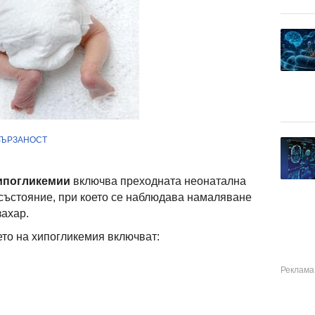
ВЪРЗАНОСТ
ипогликемии
включва преходната неонатална
състояние, при което се наблюдава намаляване
захар.
ето на хипогликемия включват: