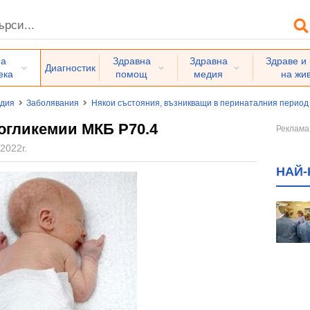
на
Здравна
Здравна
Здраве и
Диагностик
ека
помощ
медия
на жи
едия
Заболявания
Някои състояния, възникващи в перинаталния период
огликемии МКБ P70.4
2022г.
НАЙ-