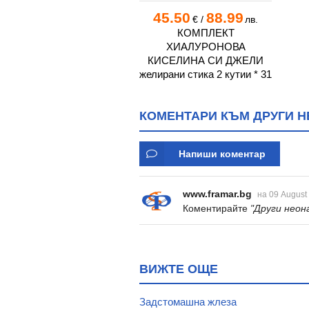
45.50
88.99
€
/
лв.
КОМПЛЕКТ
ХИАЛУРОНОВА
КИСЕЛИНА СИ ДЖЕЛИ
желирани стика 2 кутии * 31
КОМЕНТАРИ КЪМ ДРУГИ Н
Напиши коментар
www.framar.bg
на 09 August
Коментирайте
"Други неон
ВИЖТЕ ОЩЕ
Задстомашна жлеза