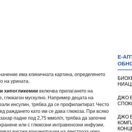
Е-АП
ОБН
начение има клиничната картина, определянето
БИОХ
о на урината.
НИАЦИ
ни хипогликемии
включва прилагането на
ДЖО 
е, глюкагон мускулно. Например децата на
СПОКО
звали инсулин, трябва да се профилактират. Често
ед раждането като им се дава глюкоза. При всяко
ДЖО Е
захар падне под 2,75 ммол/л, трябва да започне
КОМП
хранене или с глюкозни интравенозни инфузии.
КОНЦ
ливат високи концентрации на декстроза чрез