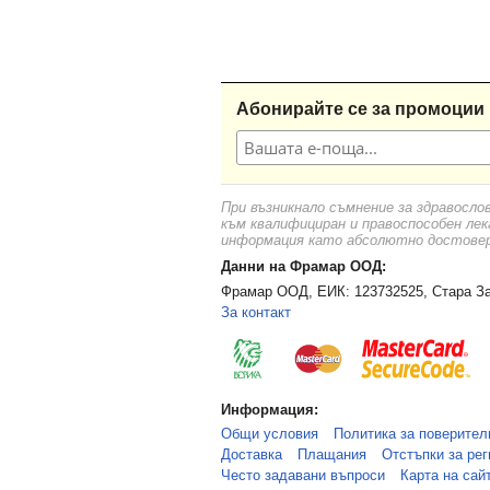
Абонирайте се за промоции 
При възникнало съмнение за здравосло
към квалифициран и правоспособен лек
информация като абсолютно достоверн
Данни на Фрамар ООД:
Фрамар ООД, ЕИК: 123732525, Стара За
За контакт
Информация:
Общи условия
Политика за поверител
Доставка
Плащания
Отстъпки за рег
Често задавани въпроси
Карта на сай