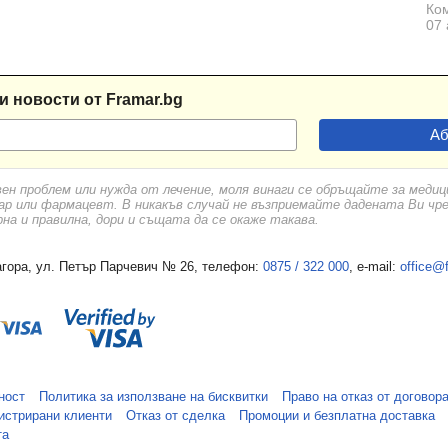
Ком
07 
и новости от Framar.bg
вен проблем или нужда от лечение, моля винаги се обръщайте за меди
ар или фармацевт. В никакъв случай не възприемайте дадената Ви чр
а и правилна, дори и същата да се окаже такава.
гора, ул. Петър Парчевич № 26, телефон:
0875 / 322 000
, e-mail:
office@
ност
Политика за използване на бисквитки
Право на отказ от договор
истрирани клиенти
Отказ от сделка
Промоции и безплатна доставка
та