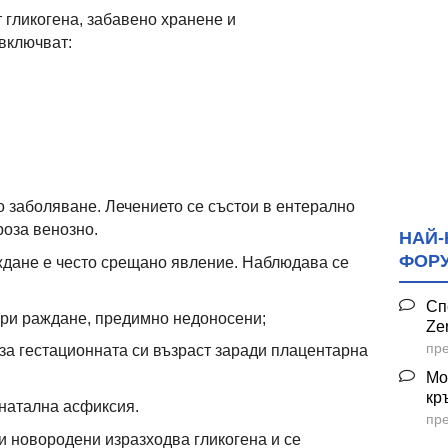
 гликогена, забавено хранене и
включват:
о заболяване. Лечението се състои в ентерално
роза венозно.
НАЙ-
ФОР
ждане е често срещано явление. Наблюдава се
Сп
 при раждане, предимно недоносени;
Ze
пре
 за гестационната си възраст заради плацентарна
Мо
кр
инатална асфиксия.
пре
и новородени изразходва гликогена и се