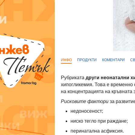
ИНФО
ПРОДУКТИ
КОМЕНТАРИ
С
Рубриката
други неонатални х
хипогликемия. Това е временно 
на концентрацията на кръвната 
Рисковите фактори
за развити
недоносеност;
ниско тегло при раждане;
перинатална асфиксия.