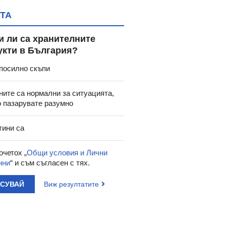
ТА
и ли са хранителните
укти в България?
посилно скъпи
ните са нормални за ситуацията,
о пазарувате разумно
тини са
очетох „
Общи условия и Лични
нни
“ и съм съгласен с тях.
АСУВАЙ
Виж резултатите