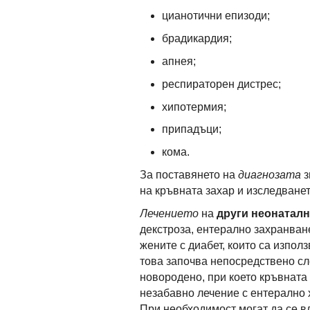
цианотични епизоди;
брадикардия;
апнея;
респираторен дистрес;
хипотермия;
припадъци;
кома.
За поставянето на
диагнозата
з
на кръвната захар и изследванет
Лечението
на
други неонатал
декстроза, ентерално захранван
жените с диабет, които са изпол
това започва непосредствено сл
новородено, при което кръвната 
незабавно лечение с ентерално 
При необходимост могат да се в