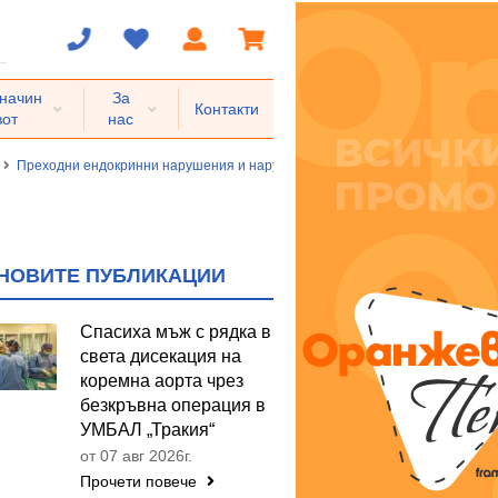
 начин
За
Контакти
вот
нас
Преходни ендокринни нарушения и нарушения на обмяната на веществата
НОВИТЕ ПУБЛИКАЦИИ
Спасиха мъж с рядка в
света дисекация на
коремна аорта чрез
безкръвна операция в
УМБАЛ „Тракия“
от 07 авг 2026г.
Прочети повече