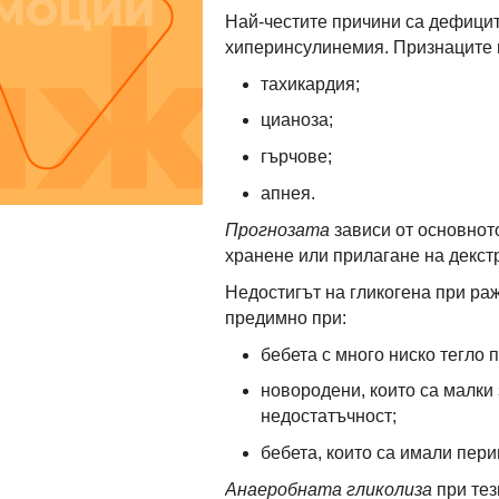
Най-честите причини са дефицит
хиперинсулинемия. Признаците 
тахикардия;
цианоза;
гърчове;
апнея.
Прогнозата
зависи от основнот
хранене или прилагане на декст
Недостигът на гликогена при ра
предимно при:
бебета с много ниско тегло
новородени, които са малки
недостатъчност;
бебета, които са имали пер
Анаеробната гликолиза
при тез