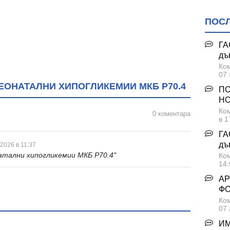
ПОС
ГА
дъ
Ком
07 
ЕОНАТАЛНИ ХИПОГЛИКЕМИИ МКБ P70.4
ПО
НО
Ком
0 коментара
в 1
ГА
дъ
 2026 в 11:37
атални хипогликемии МКБ P70.4"
Ком
14:
АР
Ф
Ком
07 
ИМ