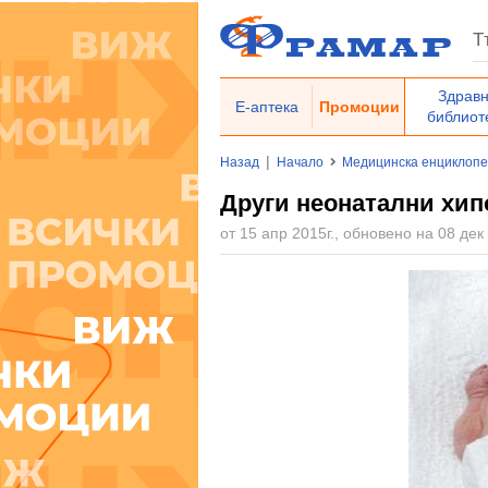
Здрав
Е-аптека
Промоции
библиот
|
Назад
Начало
Медицинска енциклоп
Други неонатални хип
от 15 апр 2015г., обновено на 08 дек 