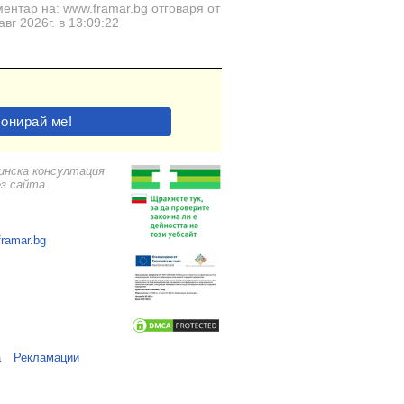
ентар на: www.framar.bg отговаря от
авг 2026г. в 13:09:22
цинска консултация
ез сайта
framar.bg
а
Рекламации