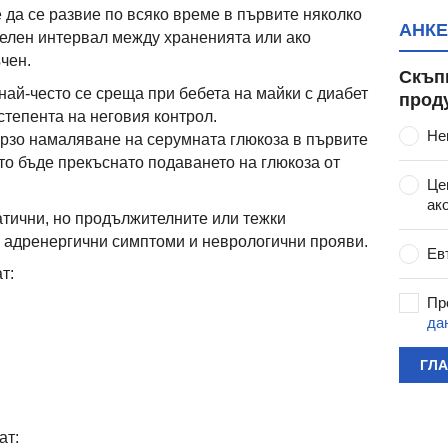
 да се развие по всяко време в първите няколко
АНКЕ
елен интервал между храненията или ако
чен.
Скъп
най-често се среща при бебета на майки с диабет
прод
степента на неговия контрол.
Не
рзо намаляване на серумната глюкоза в първите
ато бъде прекъснато подаването на глюкоза от
Це
ак
тични, но продължителните или тежки
 адренергични симптоми и неврологични прояви.
Ев
т:
Пр
да
ГЛ
ат: