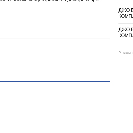
ДЖО Е
КОМП
ДЖО Е
КОМП