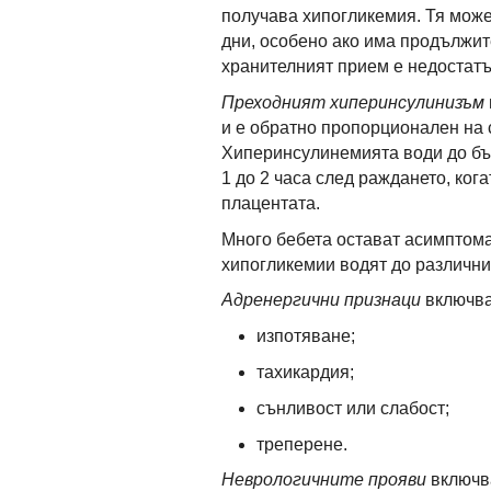
получава хипогликемия. Тя може
дни, особено ако има продължит
хранителният прием е недостатъ
Преходният хиперинсулинизъм
и е обратно пропорционален на 
Хиперинсулинемията води до бъ
1 до 2 часа след раждането, ког
плацентата.
Много бебета остават асимптома
хипогликемии водят до различни
Адренергични признаци
включва
изпотяване;
тахикардия;
сънливост или слабост;
треперене.
Неврологичните
прояви
включв