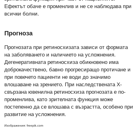
Ефектът обаче е променлив и не се наблюдава при
всички болни.
Прогноза
Прогнозата при ретиносхизата зависи от формата
на заболяването и наличието на усложнения.
Дегенеративната ретиносхиза обикновено има
доброкачествено, бавно прогресиращо протичане и
при повечето пациенти не води до значимо
влошаване на зрението. При наследствената X-
свързана ювенилна ретиносхиза прогнозата е по-
променлива, като зрителната функция може
постепенно да се влошава с възрастта, особено при
развитие на усложнения.
Изображения: freepik.com