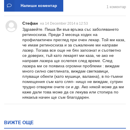
Напиши коментар
1 коментар
Стефан
на 14 December 2014 в 12:53
Здравейте. Пиша Ви във връзка със заболяването
ретиносхиза. Преди 3 месеца ходих на
профилактичен преглед при очен лекар. Той ми каза,
че имам ретиносхиза и за съжаление ми направи
лазер. Тогава все още не бях запознат и съответно
се доверих, тъй като лекарят ми каза, че ако не
направя лазера ще ослепея след време. След
лазера ми се появиха огромни проблеми : виждам
много силно светлината, виждам светкавици,
плуващи обекти (като мушици, валакна), в по-тъмни
помещения съм като сляп- нищо не виждам, сутрин
трудно отварям очите си и др. Ако някой може да ми
каже дали това може да се лекува или стопира по
някакъв начин ще съм благодарен.
ВИЖТЕ ОЩЕ