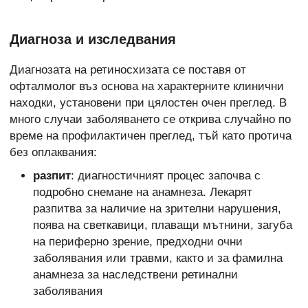
Диагноза и изследвания
Диагнозата на ретиносхизата се поставя от
офталмолог въз основа на характерните клинични
находки, установени при цялостен очен преглед. В
много случаи заболяването се открива случайно по
време на профилактичен преглед, тъй като протича
без оплаквания:
разпит
: диагностичният процес започва с
подробно снемане на анамнеза. Лекарят
разпитва за наличие на зрителни нарушения,
поява на светкавици, плаващи мътнини, загуба
на периферно зрение, предходни очни
заболявания или травми, както и за фамилна
анамнеза за наследствени ретинални
заболявания