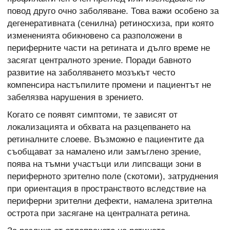
повод друго очно заболяване. Това важи особено за
дегенеративната (сенилна) ретиносхиза, при която
измененията обикновено са разположени в
периферните части на ретината и дълго време не
засягат централното зрение. Поради бавното
развитие на заболяването мозъкът често
компенсира настъпилите промени и пациентът не
забелязва нарушения в зрението.
Когато се появят симптоми, те зависят от
локализацията и обхвата на разцепването на
ретиналните слоеве. Възможно е пациентите да
съобщават за намалено или замъглено зрение,
поява на тъмни участъци или липсващи зони в
периферното зрително поле (скотоми), затруднения
при ориентация в пространството вследствие на
периферни зрителни дефекти, намалена зрителна
острота при засягане на централната ретина.