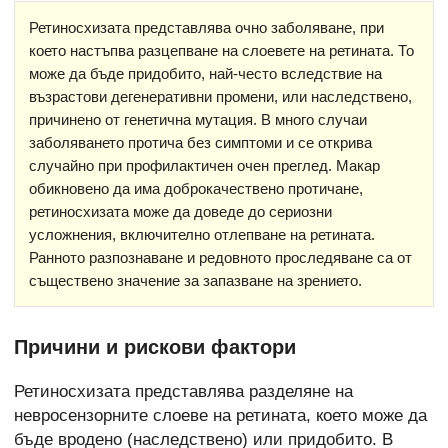
Ретиносхизата представлява очно заболяване, при
което настъпва разцепване на слоевете на ретината. То
може да бъде придобито, най-често вследствие на
възрастови дегенеративни промени, или наследствено,
причинено от генетична мутация. В много случаи
заболяването протича без симптоми и се открива
случайно при профилактичен очен преглед. Макар
обикновено да има доброкачествено протичане,
ретиносхизата може да доведе до сериозни
усложнения, включително отлепване на ретината.
Ранното разпознаване и редовното проследяване са от
съществено значение за запазване на зрението.
Причини и рискови фактори
Ретиносхизата представлява разделяне на
невросензорните слоеве на ретината, което може да
бъде вродено (наследствено) или придобито. В