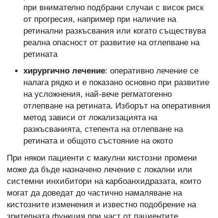
при внимателно подбрани случаи с висок риск
от прогресия, например при наличие на
ретинални разкъсвания или когато съществува
реална опасност от развитие на отлепване на
ретината
хирургично
лечение
: оперативно лечение се
налага рядко и е показано основно при развитие
на усложнения, най-вече регматогенно
отлепване на ретината. Изборът на оперативния
метод зависи от локализацията на
разкъсванията, степента на отлепване на
ретината и общото състояние на окото
При някои пациенти с макулни кистозни промени
може да бъде назначено лечение с локални или
системни инхибитори на карбоанхидразата, които
могат да доведат до частично намаляване на
кистозните изменения и известно подобрение на
зрителната функция при част от пациентите.