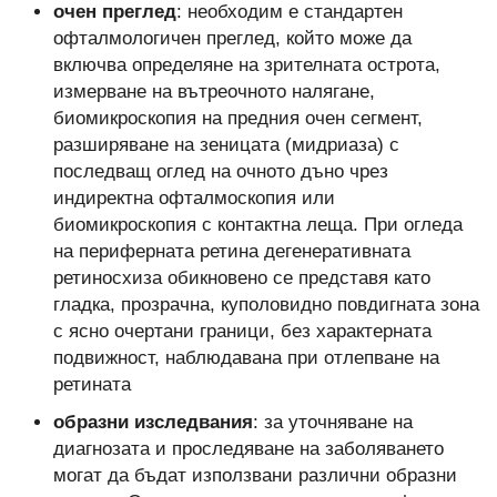
очен преглед
: необходим е стандартен
офталмологичен преглед, който може да
включва определяне на зрителната острота,
измерване на вътреочното налягане,
биомикроскопия на предния очен сегмент,
разширяване на зеницата (мидриаза) с
последващ оглед на очното дъно чрез
индиректна офталмоскопия или
биомикроскопия с контактна леща. При огледа
на периферната ретина дегенеративната
ретиносхиза обикновено се представя като
гладка, прозрачна, куполовидно повдигната зона
с ясно очертани граници, без характерната
подвижност, наблюдавана при отлепване на
ретината
образни изследвания
: за уточняване на
диагнозата и проследяване на заболяването
могат да бъдат използвани различни образни