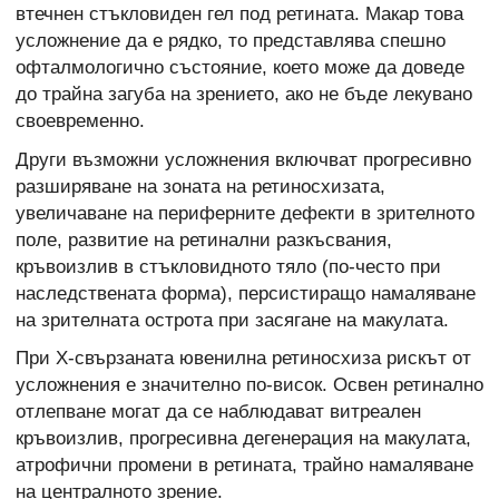
втечнен стъкловиден гел под ретината. Макар това
усложнение да е рядко, то представлява спешно
офталмологично състояние, което може да доведе
до трайна загуба на зрението, ако не бъде лекувано
своевременно.
Други възможни усложнения включват прогресивно
разширяване на зоната на ретиносхизата,
увеличаване на периферните дефекти в зрителното
поле, развитие на ретинални разкъсвания,
кръвоизлив в стъкловидното тяло (по-често при
наследствената форма), персистиращо намаляване
на зрителната острота при засягане на макулата.
При X-свързаната ювенилна ретиносхиза рискът от
усложнения е значително по-висок. Освен ретинално
отлепване могат да се наблюдават витреален
кръвоизлив, прогресивна дегенерация на макулата,
атрофични промени в ретината, трайно намаляване
на централното зрение.