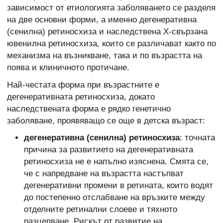
зависимост от етиологията заболяването се разделя
на две основни форми, а именно дегенеративна
(сенилна) ретиносхиза и наследствена X-свързана
ювенилна ретиносхиза, които се различават както по
механизма на възникване, така и по възрастта на
поява и клиничното протичане.
Най-честата форма при възрастните е
дегенеративната ретиносхиза, докато
наследствената форма е рядко генетично
заболяване, проявяващо се още в детска възраст:
дегенеративна (сенилна) ретиносхиза
: точната
причина за развитието на дегенеративната
ретиносхиза не е напълно изяснена. Смята се,
че с напредване на възрастта настъпват
дегенеративни промени в ретината, които водят
до постепенно отслабване на връзките между
отделните ретинални слоеве и тяхното
разцепване. Рискът от развитие на