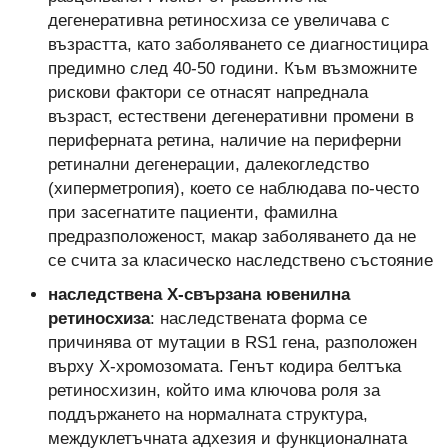
дегенеративна ретиносхиза се увеличава с
възрастта, като заболяването се диагностицира
предимно след 40-50 години. Към възможните
рискови фактори се отнасят напреднала
възраст, естествени дегенеративни промени в
периферната ретина, наличие на периферни
ретинални дегенерации, далекогледство
(хиперметропия), което се наблюдава по-често
при засегнатите пациенти, фамилна
предразположеност, макар заболяването да не
се счита за класическо наследствено състояние
наследствена X-свързана ювенилна
ретиносхиза
: наследствената форма се
причинява от мутации в RS1 гена, разположен
върху Х-хромозомата. Генът кодира белтъка
ретиносхизин, който има ключова роля за
поддържането на нормалната структура,
междуклетъчната адхезия и функционалната