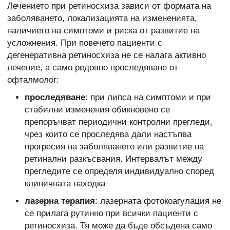
Лечението при ретиносхиза зависи от формата на
заболяването, локализацията на измененията,
наличието на симптоми и риска от развитие на
усложнения. При повечето пациенти с
дегенеративна ретиносхиза не се налага активно
лечение, а само редовно проследяване от
офталмолог:
проследяване
: при липса на симптоми и при
стабилни изменения обикновено се
препоръчват периодични контролни прегледи,
чрез които се проследява дали настъпва
прогресия на заболяването или развитие на
ретинални разкъсвания. Интервалът между
прегледите се определя индивидуално според
клиничната находка
лазерна терапия
: лазерната фотокоагулация не
се прилага рутинно при всички пациенти с
ретиносхиза. Тя може да бъде обсъдена само