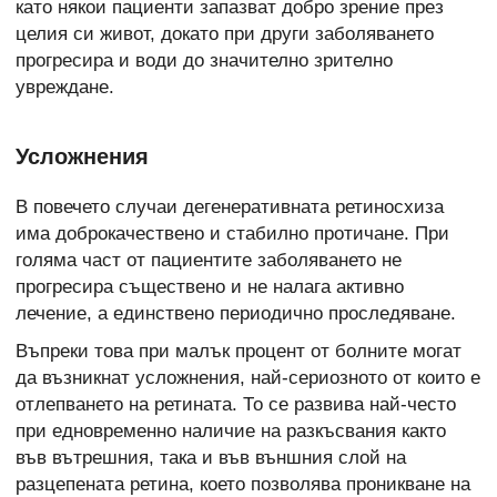
като някои пациенти запазват добро зрение през
целия си живот, докато при други заболяването
прогресира и води до значително зрително
увреждане.
Усложнения
В повечето случаи дегенеративната ретиносхиза
има доброкачествено и стабилно протичане. При
голяма част от пациентите заболяването не
прогресира съществено и не налага активно
лечение, а единствено периодично проследяване.
Въпреки това при малък процент от болните могат
да възникнат усложнения, най-сериозното от които е
отлепването на ретината. То се развива най-често
при едновременно наличие на разкъсвания както
във вътрешния, така и във външния слой на
разцепената ретина, което позволява проникване на