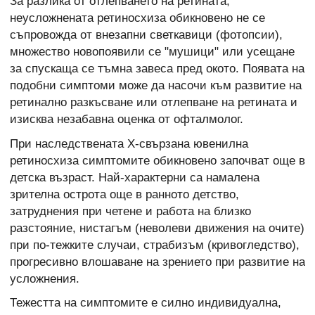
За разлика от отлепването на ретината,
неусложнената ретиносхиза обикновено не се
съпровожда от внезапни светкавици (фотопсии),
множество новопоявили се "мушици" или усещане
за спускаща се тъмна завеса пред окото. Появата на
подобни симптоми може да насочи към развитие на
ретинално разкъсване или отлепване на ретината и
изисква незабавна оценка от офталмолог.
При наследствената X-свързана ювенилна
ретиносхиза симптомите обикновено започват още в
детска възраст. Най-характерни са намалена
зрителна острота още в ранното детство,
затруднения при четене и работа на близко
разстояние, нистагъм (неволеви движения на очите)
при по-тежките случаи, страбизъм (кривогледство),
прогресивно влошаване на зрението при развитие на
усложнения.
Тежестта на симптомите е силно индивидуална,