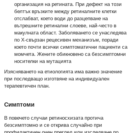
организация на ретината. При дефект на този
белтък връзките между ретиналните клетки
отслабват, което води до разцепване на
вътрешните ретинални слоеве, най-често в
макулната област. Заболяването се унаследява
по Х-свързан рецесивен механизъм, поради
което почти всички симптоматични пациенти са
момчета. Жените обикновено са безсимптомни
носителки на мутацията
Изясняването на етиологията има важно значение
при последващо изготвяне на индивидуален
терапевтичен план.
Симптоми
В повечето случаи ретиносхизата протича
безсимптомно и се открива случайно при
профилактичен очен преглед или изследване по