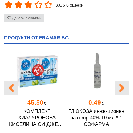
3.0/5 6 оценки
Добави в любими
ПРОДУКТИ ОТ FRAMAR.BG
45.50
0.49
€
€
%
КОМПЛЕКТ
ГЛЮКОЗА инжекционен
Г
УН
ХИАЛУРОНОВА
разтвор 40% 10 мл * 1
5
КИСЕЛИНА СИ ДЖЕЛИ
СОФАРМА
желирани стика 2 кутии