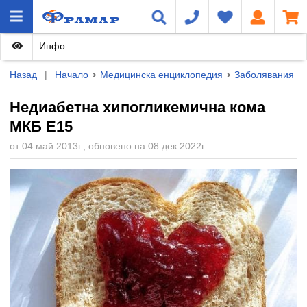
Инфо
Назад
|
Начало
Медицинска енциклопедия
Заболявания
Недиабетна хипогликемична кома
МКБ E15
от 04 май 2013г., обновено на 08 дек 2022г.