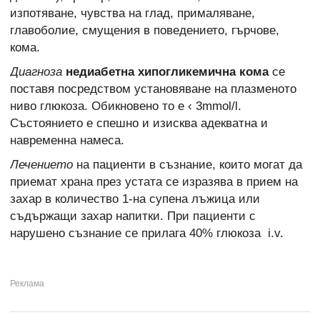
изпотяване, чувства на глад, прималяване,
главоболие, смущения в поведението, гърчове,
кома.
Диагноза
недиабетна хипогликемична кома
се
поставя посредством установяване на плазменото
ниво глюкоза. Обикновено то е ‹ 3mmol/l.
Състоянието е спешно и изисква адекватна и
навременна намеса.
Лечението
на пациенти в съзнание, които могат да
приемат храна през устата се изразява в прием на
захар в количество 1-на супена лъжица или
съдържащи захар напитки. При пациенти с
нарушено съзнание се прилага 40% глюкоза i.v.