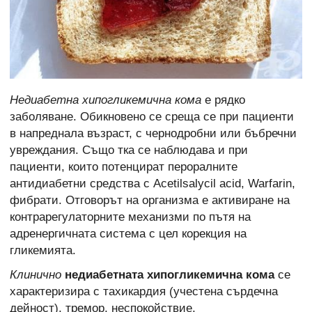
Недиабетна хипогликемична кома
е рядко
заболяване. Обикновено се среща се при пациенти
в напреднала възраст, с чернодробни или бъбречни
увреждания. Също тка се наблюдава и при
пациенти, които потенцират пероралните
антидиабетни средства с Acetilsalycil acid, Warfarin,
фибрати. Отговорът на организма е активиране на
контрарегулаторните механизми по пътя на
адренергичната система с цел корекция на
гликемията.
Клинично
недиабетната хипогликемична кома
се
характеризира с тахикардия (учестена сърдечна
дейност), тремор, неспокойствие,