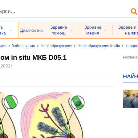
на
Здравна
Здравна
Здраве и
Диагностик
ека
помощ
медия
на жи
едия
Заболявания
Новообразувания
Новообразувания in situ
Карцин
м in situ МКБ D05.1
 2022г.
НАЙ-