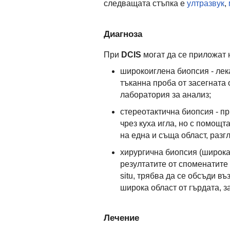
следващата стъпка е
ултразвук
,
Диагноза
При
DCIS
могат да се приложат 
широкоиглена биопсия - лека
тъканна проба от засегната 
лаборатория за анализ;
стереотактична биопсия - п
чрез куха игла, но с помощ
на една и съща област, разг
хирургична биопсия (широка
резултатите от споменатите 
situ, трябва да се обсъди в
широка област от гърдата, з
Лечение