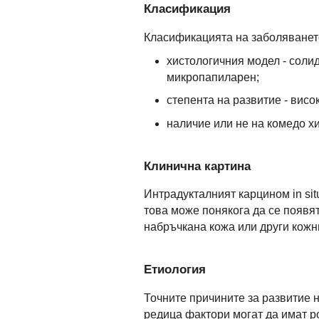
Класификация
Класификацията на заболяването
хистологичния модел - соли
микропапиларен;
степента на развитие - висо
наличие или не на комедо х
Клинична картина
Интрадукталният карцином in si
това може понякога да се появят:
набръчкана кожа или други кожни
Етиология
Точните причините за развитие н
редица фактори могат да имат р