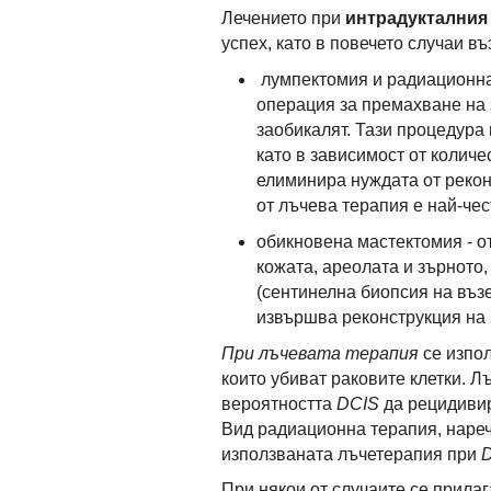
Лечението при
интрадукталния 
успех, като в повечето случаи в
лумпектомия и радиационна
операция за премахване на 
заобикалят. Тази процедура 
като в зависимост от количе
елиминира нуждата от рекон
от лъчева терапия е най-че
обикновена мастектомия - о
кожата, ареолата и зърното
(сентинелна биопсия на възе
извършва реконструкция на 
При лъчевата терапия
се изпол
които убиват раковите клетки. 
вероятността
DCIS
да рецидивир
Вид радиационна терапия, нареч
използваната лъчетерапия при
При някои от случаите се прила