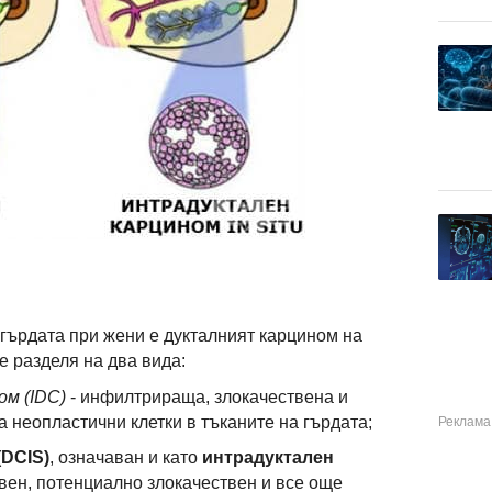
 гърдата при жени е дукталният карцином на
е разделя на два вида:
ом (IDC)
- инфилтрираща, злокачествена и
неопластични клетки в тъканите на гърдата;
(DCIS)
, означаван и като
интрадуктален
вен, потенциално злокачествен и все още