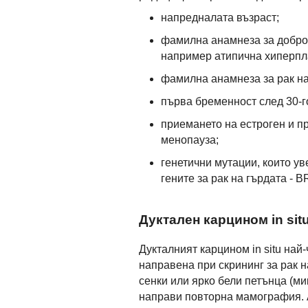
напредналата възраст;
фамилна анамнеза за доброк
например атипична хиперпл
фамилна анамнеза за рак на
първа бременност след 30-г
приемането на естроген и п
менопауза;
генетични мутации, които ув
гените за рак на гърдата - 
Дуктален карцином in sit
Дукталният карцином in situ най
направена при скрининг за рак н
сенки или ярко бели петънца (ми
направи повторна мамография. 