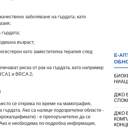
ачествено заболяване на гърдата, като
азия;
 гърдата;
одишна възраст;
рогестерон като заместителна терапия след
Е-АП
ОБН
еличават риска от рак на гърдата, като например
BRCA1 и BRCA 2;
БИОХ
НИАЦИ
u
ДЖО 
СПОКО
-често се открива по време на мамография,
а гърдата. Ако са налице подозрителни области -
ДЖО Е
крокалцификати) - е препоръчително да се
КОМП
Ако е необходима по-подробна информация,
КОНЦ