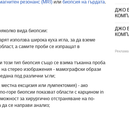
магнитен резонанс (MRI)
или
биопсия на гърдата
.
ДЖО Е
КОМП
ДЖО Е
няколко вида биопсии:
КОМП
рят използва широка куха игла, за да вземе
област, а самите проби се изпращат в
ри този тип биопсия също се взима тъканна проба
та на стерео изображения - мамографски образи
ледана под различни ъгли;
 местна ексцизия или лумпектомия) - ако
по-горе биопсии показват области с карцином in
ъзможност за хирургично отстраняване на по-
а да се направи анализ;