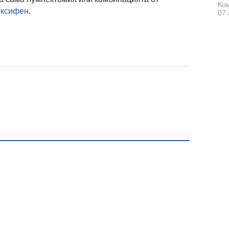
Ком
оксифен
.
07 