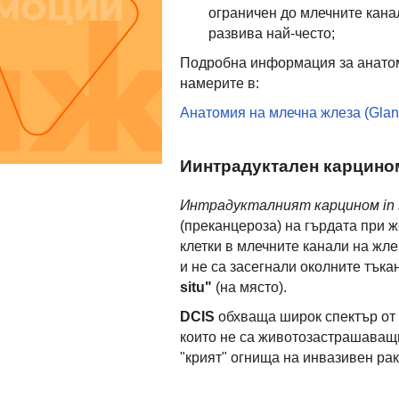
ограничен до млечните канали 
развива най-често;
Подробна информация за анатом
намерите в:
Анатомия на млечна жлеза (Gla
Иинтрадуктален карцином 
Интрадукталният карцином in s
(преканцероза) на гърдата при 
клетки в млечните канали на жлез
и не са засегнали околните тъка
situ"
(на място).
DCIS
обхваща широк спектър от 
които не са животозастрашаващи
"крият" огнища на инвазивен рак