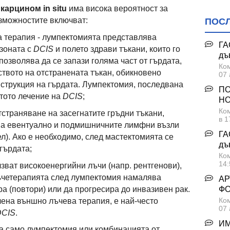
карцином in situ
има висока вероятност за
ъзможностите включват:
ПОС
 терапия - лумпектомията представлява
ГА
зоната с
DCIS
и полето здрави тъкани, които го
дъ
позволява да се запази голяма част от гърдата,
Ком
ството на отстранената тъкан, обикновено
07 
струкция на гърдата. Лумпектомия, последвана
ПО
стото лечение на
DCIS
;
НО
Ком
тстраняване на засегнатите гръдни тъкани,
в 1
, а евентуално и подмишничните лимфни възли
ГА
л). Ако е необходимо, след мастектомията се
дъ
гърдата;
Ком
14:
зват високоенергийни лъчи (напр. рентгенови),
Лъчетерапията след лумпектомия намалява
АР
а (повтори) или да прогресира до инвазивен рак.
Ф
Ком
ена външно лъчева терапия, е най-често
07 
DCIS
.
ИМ
га само лумпектомия или комбинацията от