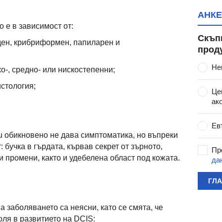
АНКЕ
 е в зависимост от:
Скъп
ден, крибриформен, папиларен и
прод
Не
ко-, средно- или нискостепенни;
истология;
Це
ак
Ев
tu обикновено не дава симптоматика, но въпреки
 бучка в гърдата, кървав секрет от зърното,
Пр
 промени, както и удебелена област под кожата.
да
ГЛ
а заболяването са неясни, като се смята, че
оля в развитието на DCIS: