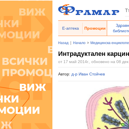
Здрав
Е-аптека
Промоции
библиот
|
Назад
Начало
Медицинска енциклоп
Интрадуктален карцино
от 17 май 2014г., обновено на 08 дек
Автор:
д-р Иван Стойчев