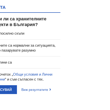
ТА
и ли са хранителните
укти в България?
посилно скъпи
ните са нормални за ситуацията,
о пазарувате разумно
тини са
очетох „
Общи условия и Лични
нни
“ и съм съгласен с тях.
АСУВАЙ
Виж резултатите