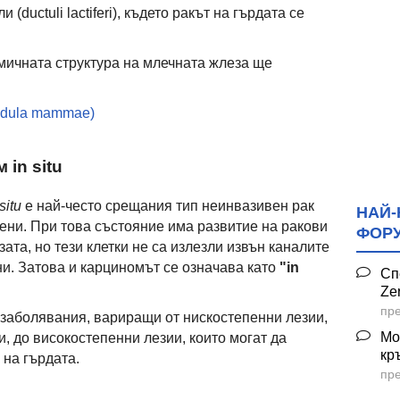
(ductuli lactiferi), където ракът на гърдата се
ичната структура на млечната жлеза ще
ndula mammae)
in situ
itu
e най-често срещания тип неинвазивен рак
НАЙ-
жени. При това състояние има развитие на ракови
ФОР
ата, но тези клетки не са излезли извън каналите
ни. Затова и карциномът се означава като
"in
Сп
Ze
пре
заболявания, вариращи от нискостепенни лезии,
Мо
, до високостепенни лезии, които могат да
кр
 на гърдата.
пре