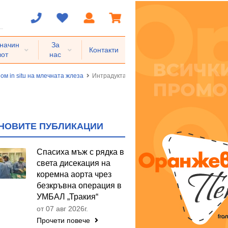
 начин
За
Контакти
вот
нас
ом in situ на млечната жлеза
Интрадуктален карцином in situ
НОВИТЕ ПУБЛИКАЦИИ
Спасиха мъж с рядка в
света дисекация на
коремна аорта чрез
безкръвна операция в
УМБАЛ „Тракия“
от 07 авг 2026г.
Прочети повече