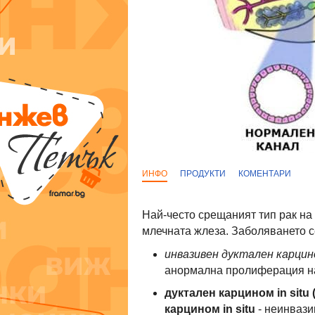
ИНФО
ПРОДУКТИ
КОМЕНТАРИ
Най-често срещаният тип рак на
млечната жлеза. Заболяването с
инвазивен дуктален карцин
анормална пролиферация на 
дуктален карцином in situ 
карцином in situ
- неинвази