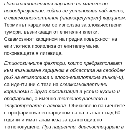
Патохистологичния вариант на малигнено
новообразувание, който се установява най-често,
е сквамозноклетъчния (планоцелуларен) карцином
.
Терминът карцином се използва за злокачествени
тумори, възникващи от епителни клетки.
Сквамозният карцином на предна повърхност на
епиглотиса произлиза от епителиума на
покриващата я лигавица.
Етиологичните фактори, които предразполагат
към възникване карцином в областта на свободен
ръб на епиглотиса и глосо-епиглотисна гънка(-и)
,
са идентични с тези на
сквамозноклетъчни
карциноми с друга локализация в устна кухина и
орофарникс
, а именно
тютюнопушенето и
злоупотребата с алкохол.
Обикновено пациентите
с орофарингиален карцином са на възраст над 60
години и имат анамнеза за дългогодишно
тютюнопушене.
При пациенти, диагностицирани в