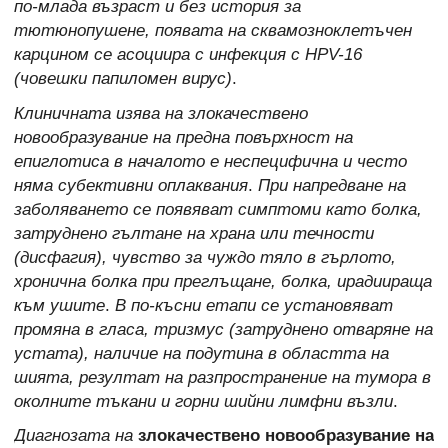
по-млада възраст и без история за
тютюнопушене, появата на сквамозноклетъчен
карцином се асоциира с инфекция с HPV-16
(човешки папиломен вирус)
.
Клиничната изява на злокачествено
новообразувание на предна повърхност на
епиглотиса в началото е неспецифична и често
няма субективни оплаквания
.
При напредване на
заболяването се появяват симптоми като болка,
затруднено гълтане на храна или течности
(дисфагия), чувство за чуждо тяло в гърлото,
хронична болка при преглъщане, болка, ирадиираща
към ушите
.
В по-късни етапи се установяват
промяна в гласа, тризмус (затруднено отваряне на
устата), наличие на подутина в областта на
шията, резултат на разпространение на тумора в
околните тъкани и горни шийни лимфни възли
.
Диагнозата на
злокачествено новообразувание на