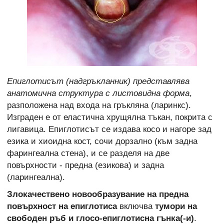
Епиглотисът (надгръкланник) представлява
анатомична структура с листовидна форма
,
разположена над входа на гръкляна (ларинкс).
Изграден е от еластична хрущялна тъкан, покрита с
лигавица. Епиглотисът се издава косо и нагоре зад
езика и хиоидна кост, сочи дорзално (към задна
фарингеална стена), и се разделя на две
повърхности - предна (езикова) и задна
(ларингеална).
Злокачествено новообразувание на предна
повърхност на епиглотиса
включва
тумори на
свободен ръб и глосо-епиглотисна гънка(-и)
.