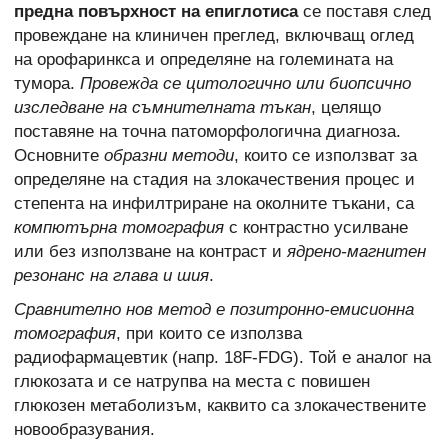
предна повърхност на епиглотиса
се поставя след
провеждане на клиничен преглед, включващ оглед
на орофаринкса и определяне на големината на
тумора.
Провежда се цитологично или биопсично
изследване на съмнителната тъкан
, целящо
поставяне на точна патоморфологична диагноза.
Основните
образни методи
, които се използват за
определяне на стадия на злокачествения процес и
степента на инфилтриране на околните тъкани, са
компютърна томография
с контрастно усилване
или без използване на контраст и
ядрено-магнитен
резонанс на глава и шия
.
Сравнително нов метод е позитронно-емисионна
томография
, при които се използва
радиофармацевтик (напр. 18F-FDG). Той е аналог на
глюкозата и се натрупва на места с повишен
глюкозен метаболизъм, каквито са злокачествените
новообразувания.