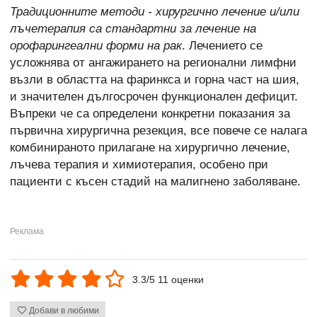
Традиционните методи - хирургично лечение и/или
лъчетерапия са стандартни за лечение на
орофарингеални форми на рак
. Лечението се
усложнява от ангажирането на регионални лимфни
възли в областта на фаринкса и горна част на шия,
и значителен дългосрочен функционален дефицит.
Въпреки че са определени конкретни показания за
първична хирургична резекция, все повече се налага
комбинираното прилагане на хирургично лечение,
лъчева терапия и химиотерапия, особено при
пациенти с късен стадий на малигнено заболяване.
3.3/5 11 оценки
Добави в любими