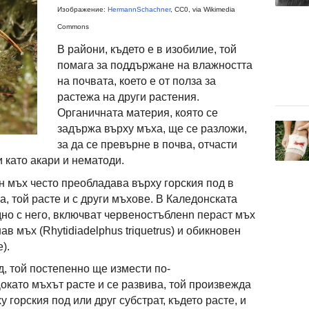
Изображение:
HermannSchachner
, CC0, via Wikimedia
Commons
В райони, където е в изобилие, той
помага за поддържане на влажността
на почвата, което е от полза за
растежа на други растения.
Органичната материя, която се
задържа върху мъха, ще се разложи,
за да се превърне в почва, отчасти
 като акари и нематоди.
 мъх често преобладава върху горския под в
, той расте и с други мъхове. В Каледонската
дно с него, включват червеностъбленn пераст мъх
ав мъх (Rhytidiadelphus triquetrus) и обикновен
).
д, той постепенно ще измести по-
окато мъхът расте и се развива, той произвежда
 горския под или друг субстрат, където расте, и