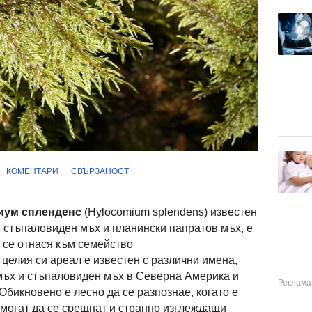
КОМЕНТАРИ
СВЪРЗАНОСТ
иум спленденс
(Hylocomium splendens) известен
 стъпаловиден мъх и планински папратов мъх, е
 се отнася към семейство
целия си ареал е известен с различни имена,
мъх и стъпаловиден мъх в Северна Америка и
Обикновено е лесно да се разпознае, когато е
 могат да се срещнат и странно изглеждащи