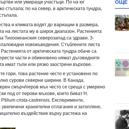
ОЩЕ 
 мъртви или умиращи участъци. По на юг
ко стъпала; по на север, в арктическата тундра,
стъпала.
ства и климата водят до вариации в размера,
а на листата му в широк диапазон. Растенията
на Тихоокеанския северозапад са здрави, 3-
тъпаловидни нововъведения. Стъблените листа
 Растенията от арктическата тундра обаче са
перести части и обикновено нямат дъговидните
а имат тъпи или рязко заострени върхове.
е гори, това растение често е установено по
елно сурови северни ширини. В Канада,
черен смърч/перов мъх често се среща с умерено
ски под от перови мъхове, които биват H.
 Ptilium crista-castrensis. Експерименти,
увеличени хранителни отлагания и затопляне,
трицателно въздействие върху растежа на