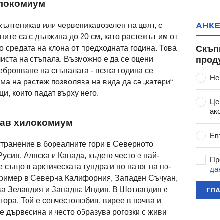
илокомиум
АНКЕ
ълтеникав или червеникавозелен на цвят, с
ните са с дължина до 20 см, като растежът им от
Скъп
о средата на клона от предходната година. Това
прод
листа на стъпала. Възможно е да се оцени
еброяване на стъпалата - всяка година се
Не
ма на растеж позволява на вида да се „катери“
ци, които падат върху него.
Це
ак
кав хилокомиум
Ев
странение в бореалните гори в Северното
усия, Аляска и Канада, където често е най-
Пр
 също в арктическата тундра и по на юг на по-
да
пример в Северна Калифорния, Западен Съчуан,
ва Зеландия и Западна Индия. В Шотландия е
ГЛ
гора. Той е сенчестолюбив, вирее в почва и
се дървесина и често образува рогозки с живи