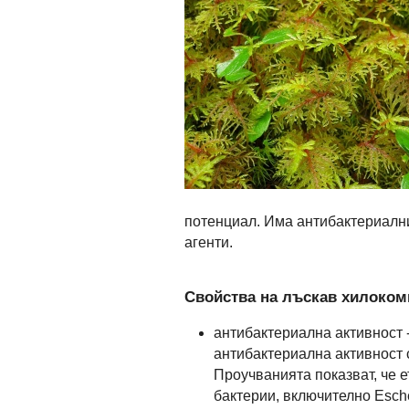
потенциал. Има антибактериалн
агенти.
Свойства на лъскав хилоко
антибактериална активност -
антибактериална активност 
Проучванията показват, че 
бактерии, включително Escher