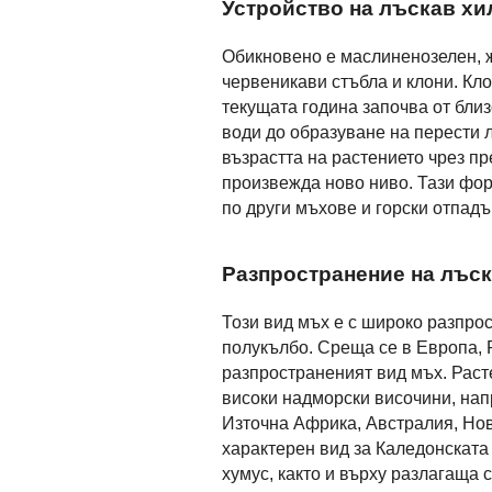
Устройство на лъскав х
Обикновено е маслиненозелен, ж
червеникави стъбла и клони. Кло
текущата година започва от близ
води до образуване на перести 
възрастта на растението чрез пр
произвежда ново ниво. Тази фор
по други мъхове и горски отпадъ
Разпространение на лъс
Този вид мъх е с широко разпро
полукълбо. Среща се в Европа, Р
разпространеният вид мъх. Расте
високи надморски височини, на
Източна Африка, Австралия, Но
характерен вид за Каледонската 
хумус, както и върху разлагаща 