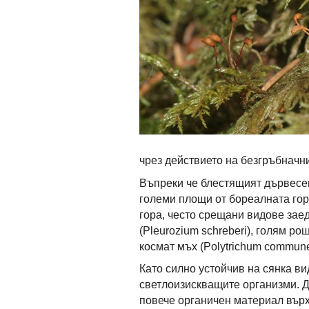
чрез действието на безгръбначни
Въпреки че блестящият дървесен
големи площи от бореалната гора
гора, често срещани видове зае
(Pleurozium schreberi), голям рош
космат мъх (Polytrichum commune
Като силно устойчив на сянка ви
светлоизискващите организми. Д
повече органичен материал върху