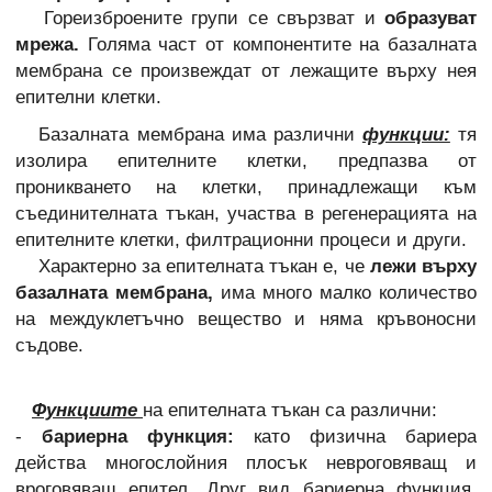
Гореизброените групи се свързват и
образуват
мрежа.
Голяма част от компонентите на базалната
мембрана се произвеждат от лежащите върху нея
епителни клетки.
Базалната мембрана има различни
функции:
тя
изолира епителните клетки, предпазва от
проникването на клетки, принадлежащи към
съединителната тъкан, участва в регенерацията на
епителните клетки, филтрационни процеси и други.
Характерно за епителната тъкан е, че
лежи върху
базалната мембрана,
има много малко количество
на междуклетъчно вещество и няма кръвоносни
съдове.
Функциите
на епителната тъкан са различни:
-
бариерна функция:
като физична бариера
действа многослойния плосък невроговяващ и
вроговяващ епител. Друг вид бариерна функция,