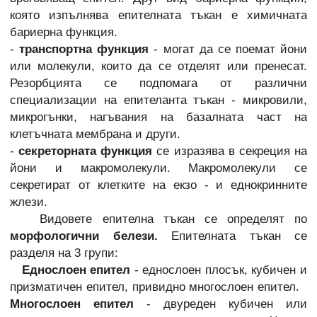
която изпълнява епителната тъкан е химичната
бариерна функция.
-
транспортна функция
- могат да се поемат йони
или молекули, които да се отделят или пренесат.
Резорбцията се подпомага от различни
специализации на епителанта тъкан - микровили,
микрогънки, нагъвания на базалната част на
клетъчната мембрана и други.
-
секреторната функция
се изразява в секреция на
йони и макромолекули. Макромолекули се
секретират от клетките на екзо - и еднокринните
жлези.
Видовете епителна тъкан се определят по
морфологични белези.
Епителната тъкан се
разделя на 3 групи:
Еднослоен епител
- еднослоен плосък, кубичен и
призматичен епител, привидно многослоен епител.
Многослоен епител
- двуреден кубичен или