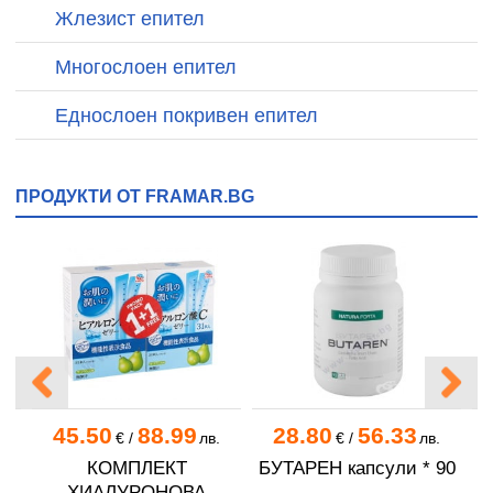
Жлезист епител
Многослоен епител
Еднослоен покривен епител
ПРОДУКТИ ОТ FRAMAR.BG
45.50
88.99
28.80
56.33
.
€
/
лв.
€
/
лв.
КОМПЛЕКТ
БУТАРЕН капсули * 90
A
ХИАЛУРОНОВА
Н