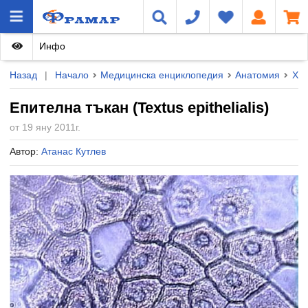
Инфо
Назад
|
Начало
Медицинска енциклопедия
Анатомия
Хис
Епителна тъкан (Textus epithelialis)
от 19 яну 2011г.
Автор:
Атанас Кутлев