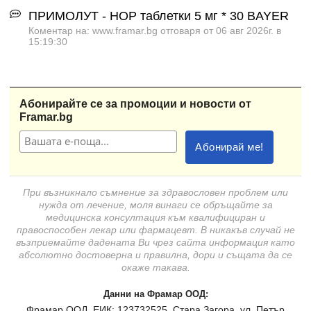
ПРИМОЛУТ - НОР таблетки 5 мг * 30 BAYER
Коментар на: www.framar.bg отговаря от 06 авг 2026г. в
15:19:30
Абонирайте се за промоции и новости от
Framar.bg
При възникнало съмнение за здравословен проблем или
нужда от лечение, моля винаги се обръщайте за
медицинска консултация към квалифициран и
правоспособен лекар или фармацевт. В никакъв случай не
възприемайте дадената Ви чрез сайта информация като
абсолютно достоверна и правилна, дори и същата да се
окаже такава.
Данни на Фрамар ООД:
Фрамар ООД, ЕИК: 123732525, Стара Загора, ул. Петър