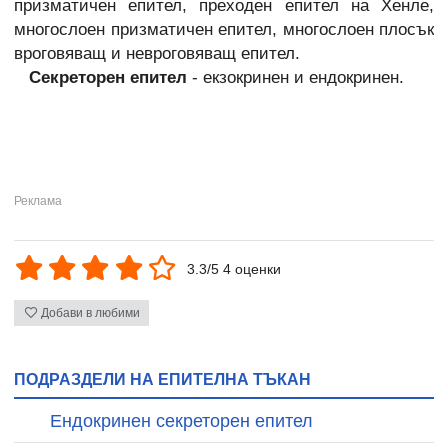
призматичен епител, преходен епител на Хенле,
многослоен призматичен епител, многослоен плосък
вроговяващ и невроговяващ епител.
Секреторен епител
- екзокринен и ендокринен.
3.3/5 4 оценки
Добави в любими
ПОДРАЗДЕЛИ НА ЕПИТЕЛНА ТЪКАН
Ендокринен секреторен епител