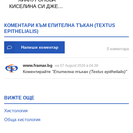
КИСЕЛИНА СИ ДЖЕЛИ
желирани стика 2 кутии
* 31
КОМЕНТАРИ КЪМ ЕПИТЕЛНА ТЪКАН (TEXTUS
EPITHELIALIS)
Напиши коментар
0 коментара
www.framar.bg
на 07 August 2026 в 04:38
Коментирайте
"Епителна тъкан (Textus epithelialis)"
ВИЖТЕ ОЩЕ
Хистология
Обща хистология